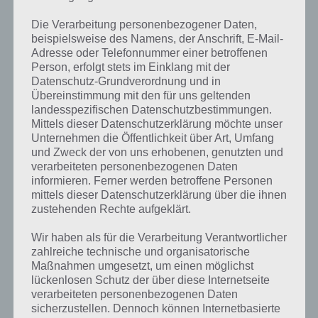
3% – Schlafen
2% – Handy
Die Verarbeitung personenbezogener Daten,
2% – Frech
beispielsweise des Namens, der Anschrift, E-Mail-
Adresse oder Telefonnummer einer betroffenen
Person, erfolgt stets im Einklang mit der
Datenschutz-Grundverordnung und in
Kinder machen es ungern: Lösung für 94%
Übereinstimmung mit den für uns geltenden
landesspezifischen Datenschutzbestimmungen.
Nun die Antworten zu Kinder machen es ungern beim Paket Kinder:
Mittels dieser Datenschutzerklärung möchte unser
Unternehmen die Öffentlichkeit über Art, Umfang
35% – Aufräumen
und Zweck der von uns erhobenen, genutzten und
16% – Hausaufgaben
verarbeiteten personenbezogenen Daten
13% – Schlafen
informieren. Ferner werden betroffene Personen
10% – Zähne putzen
mittels dieser Datenschutzerklärung über die ihnen
9% – Lernen
zustehenden Rechte aufgeklärt.
6% – Duschen
3% – Schule
Wir haben als für die Verarbeitung Verantwortlicher
zahlreiche technische und organisatorische
2% – Gemüse essen
Maßnahmen umgesetzt, um einen möglichst
lückenlosen Schutz der über diese Internetseite
verarbeiteten personenbezogenen Daten
Bild: Kinder beim Spielen
sicherzustellen. Dennoch können Internetbasierte