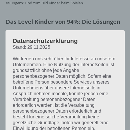
es ungern” und zum Bild Kinder beim Spielen.
Das Level Kinder von 94%: Die Lösungen
[index]
Datenschutzerklärung
Stand: 29.11.2025
Darum wird ein Schüler aus der ersten
Sitzreihe verwiesen: 94% Lösung
Wir freuen uns sehr über Ihr Interesse an unserem
Unternehmen. Eine Nutzung der Internetseiten ist
grundsätzlich ohne jede Angabe
Nachfolgend findest du alle richtigen Antworten zum Sachverhalt
personenbezogener Daten möglich. Sofern eine
Darum wird ein Schüler aus der ersten Sitzreihe verwiesen in der App
betroffene Person besondere Services unseres
94%. Die Lösung ist dabei nach den Prozent-Werten sortiert. Hier die
Unternehmens über unsere Internetseite in
Antworten:
Anspruch nehmen möchte, könnte jedoch eine
Verarbeitung personenbezogener Daten
53% – Reden
erforderlich werden. Ist die Verarbeitung
20% – Störung
personenbezogener Daten erforderlich und
5% – Quatsch
besteht für eine solche Verarbeitung keine
5% – Größe
gesetzliche Grundlage, holen wir generell eine
4% – Spicken
Einwilligung der betroffenen Person ein.