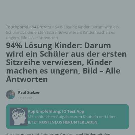
Touchportal
>
94 Prozent
>
94% Lösung Kinder: Darum wird ein
Schüler aus der ersten Sitzreihe verwiesen, Kinder machen es
ungern, Bild – Alle Antworten
94% Lösung Kinder: Darum
wird ein Schüler aus der ersten
Sitzreihe verwiesen, Kinder
machen es ungern, Bild – Alle
Antworten
Paul Stelzer
12.12.2019
App Empfehlung: IQ Test App
Mit zahlreichen Aufgaben zum Knobeln und Üben
JETZT KOSTENLOS HERUNTERLADEN
Alle Lösungen und Antworten für das Level Kinder mit den