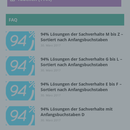
personenbezogenen Daten verwendet
werden, um bestimmte persönliche Aspekte,
die sich auf eine natürliche Person beziehen,
FAQ
zu bewerten, insbesondere, um Aspekte
bezüglich Arbeitsleistung, wirtschaftlicher
Lage, Gesundheit, persönlicher Vorlieben,
94% Lösungen der Sachverhalte M bis Z –
Interessen, Zuverlässigkeit, Verhalten,
Sortiert nach Anfangsbuchstaben
Aufenthaltsort oder Ortswechsel dieser
30. März 2017
natürlichen Person zu analysieren oder
vorherzusagen.
94% Lösungen der Sachverhalte G bis L –
Sortiert nach Anfangsbuchstaben
30. März 2017
f) Pseudonymisierung
94% Lösungen der Sachverhalte E bis F –
Pseudonymisierung ist die Verarbeitung
Sortiert nach Anfangsbuchstaben
personenbezogener Daten in einer Weise,
30. März 2017
auf welche die personenbezogenen Daten
ohne Hinzuziehung zusätzlicher
94% Lösungen der Sachverhalte mit
Informationen nicht mehr einer spezifischen
Anfangsbuchstaben D
betroffenen Person zugeordnet werden
30. März 2017
können, sofern diese zusätzlichen
Informationen gesondert aufbewahrt werden