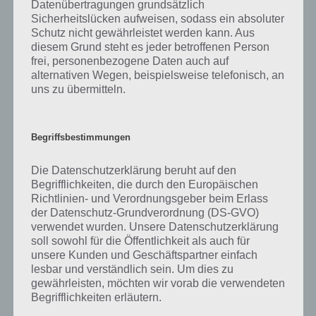
Datenübertragungen grundsätzlich
32% – Wald
Sicherheitslücken aufweisen, sodass ein absoluter
26% – Kinder
Schutz nicht gewährleistet werden kann. Aus
13% – Ball
diesem Grund steht es jeder betroffenen Person
12% – Spielen
frei, personenbezogene Daten auch auf
6% – Springen
alternativen Wegen, beispielsweise telefonisch, an
5% – Spaß
uns zu übermitteln.
Lösung nicht mehr korrekt?
Begriffsbestimmungen
Wenn die Lösung nicht mehr aktuell sein sollte oder ein Wort in der
Die Datenschutzerklärung beruht auf den
Lösung von 94 Prozent fehlt, so teile uns die korrekten Lösungen
Begrifflichkeiten, die durch den Europäischen
einfach in den Kommentaren mit. Nur so können wir stets die
Richtlinien- und Verordnungsgeber beim Erlass
aktuellen Antworten auf die zahlreichen Fragen in der App geben.
der Datenschutz-Grundverordnung (DS-GVO)
verwendet wurden. Unsere Datenschutzerklärung
soll sowohl für die Öffentlichkeit als auch für
Darum geht es bei 94%
unsere Kunden und Geschäftspartner einfach
lesbar und verständlich sein. Um dies zu
Was ist 94%? In der App 94% musst du auf Basis eines Bildes oder
gewährleisten, möchten wir vorab die verwendeten
einer Aussage die Antworten herausfinden, die von anderen Spielern
Begrifflichkeiten erläutern.
am häufigsten genannt worden sind. Nur so kannst du das nächste