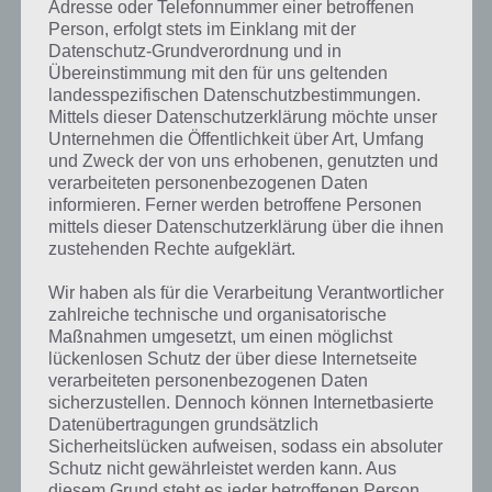
Adresse oder Telefonnummer einer betroffenen
Nun die Antworten zu Horrorfilme beim Paket Halloween:
Person, erfolgt stets im Einklang mit der
Datenschutz-Grundverordnung und in
42% – Saw
Übereinstimmung mit den für uns geltenden
16% – Scream
landesspezifischen Datenschutzbestimmungen.
11% – Freitag der 13.
Mittels dieser Datenschutzerklärung möchte unser
10% – Halloween
Unternehmen die Öffentlichkeit über Art, Umfang
7% – The Conjuring
und Zweck der von uns erhobenen, genutzten und
verarbeiteten personenbezogenen Daten
informieren. Ferner werden betroffene Personen
Bild: Hunde mit Kostüm
mittels dieser Datenschutzerklärung über die ihnen
zustehenden Rechte aufgeklärt.
28% – Halloween
23% – Hunde
Wir haben als für die Verarbeitung Verantwortlicher
22% – Kürbis
zahlreiche technische und organisatorische
16% – Geister
Maßnahmen umgesetzt, um einen möglichst
lückenlosen Schutz der über diese Internetseite
3% – Kostüm
verarbeiteten personenbezogenen Daten
1% – Oktober
sicherzustellen. Dennoch können Internetbasierte
1% – Bettlaken
Datenübertragungen grundsätzlich
Sicherheitslücken aufweisen, sodass ein absoluter
Schutz nicht gewährleistet werden kann. Aus
Lösung nicht mehr korrekt?
diesem Grund steht es jeder betroffenen Person