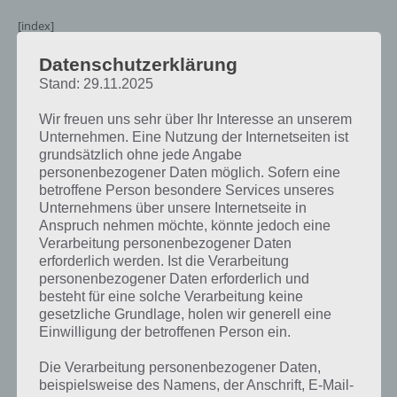
[index]
Datenschutzerklärung
Hexen: 94% Lösung
Stand: 29.11.2025
Nachfolgend findest du alle richtigen Antworten zum Sachverhalt
Wir freuen uns sehr über Ihr Interesse an unserem
Unternehmen. Eine Nutzung der Internetseiten ist
Hexen in der App 94%. Die Lösung ist dabei nach den Prozent-
grundsätzlich ohne jede Angabe
Werten sortiert. Hier die Antworten:
personenbezogener Daten möglich. Sofern eine
betroffene Person besondere Services unseres
34% – Besen
Unternehmens über unsere Internetseite in
24% – Zauber
Anspruch nehmen möchte, könnte jedoch eine
10% – Bibi Blocksberg
Verarbeitung personenbezogener Daten
8% – Warze
erforderlich werden. Ist die Verarbeitung
7% – Katze
personenbezogener Daten erforderlich und
6% – Hut
besteht für eine solche Verarbeitung keine
5% – Böse
gesetzliche Grundlage, holen wir generell eine
Einwilligung der betroffenen Person ein.
Die Verarbeitung personenbezogener Daten,
Horrorfilme: Lösung für 94%
beispielsweise des Namens, der Anschrift, E-Mail-