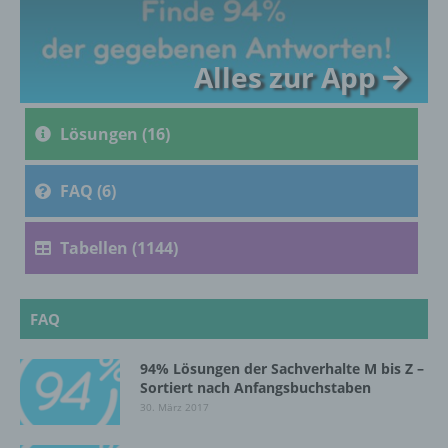
Verknüpfung, die Einschränkung, das
Löschen oder die Vernichtung.
Alles zur App
d) Einschränkung der Verarbeitung
Lösungen (16)
Einschränkung der Verarbeitung ist die
Markierung gespeicherter
FAQ (6)
personenbezogener Daten mit dem Ziel, ihre
künftige Verarbeitung einzuschränken.
Tabellen (1144)
e) Profiling
FAQ
Profiling ist jede Art der automatisierten
Verarbeitung personenbezogener Daten, die
darin besteht, dass diese
94% Lösungen der Sachverhalte M bis Z –
Sortiert nach Anfangsbuchstaben
personenbezogenen Daten verwendet
werden, um bestimmte persönliche Aspekte,
30. März 2017
die sich auf eine natürliche Person beziehen,
zu bewerten, insbesondere, um Aspekte