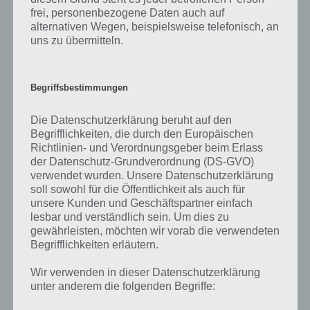
frei, personenbezogene Daten auch auf
Wenn die Lösung nicht mehr aktuell sein sollte oder ein Wort in der
alternativen Wegen, beispielsweise telefonisch, an
Lösung von 94 Prozent fehlt, so teile uns die korrekten Lösungen
uns zu übermitteln.
einfach in den Kommentaren mit. Nur so können wir stets die
aktuellen Antworten auf die zahlreichen Fragen in der App geben.
Begriffsbestimmungen
Darum geht es bei 94%
Die Datenschutzerklärung beruht auf den
Begrifflichkeiten, die durch den Europäischen
Was ist 94%? In der App 94% musst du auf Basis eines Bildes oder
Richtlinien- und Verordnungsgeber beim Erlass
einer Aussage die Antworten herausfinden, die von anderen Spielern
der Datenschutz-Grundverordnung (DS-GVO)
am häufigsten genannt worden sind. Nur so kannst du das nächste
verwendet wurden. Unsere Datenschutzerklärung
Level freischalten. Zusammenaddiert ergeben alle Antworten 94
soll sowohl für die Öffentlichkeit als auch für
Prozent, wovon die App ihren Namen hat. Entsprechend ist 94
unsere Kunden und Geschäftspartner einfach
Prozent ein Wort und Rätsel-Spiel. Bereits über 10 Millionen mal
lesbar und verständlich sein. Um dies zu
wurde die App mittlerweile heruntergeladen und gehört mit zu den
gewährleisten, möchten wir vorab die verwendeten
erfolgreichsten Spiele Apps in diesem Genre im Google Play Store
Begrifflichkeiten erläutern.
und iTunes App Store.
Wir verwenden in dieser Datenschutzerklärung
unter anderem die folgenden Begriffe: