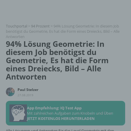
Touchportal
>
94 Prozent
>
94% Lösung Geometrie: In diesem Job
benötigst du Geometrie, Es hat die Form eines Dreiecks, Bild – Alle
Antworten
94% Lösung Geometrie: In
diesem Job benötigst du
Geometrie, Es hat die Form
eines Dreiecks, Bild – Alle
Antworten
Paul Stelzer
27.08.2019
App Empfehlung: IQ Test App
Mit zahlreichen Aufgaben zum Knobeln und Üben
JETZT KOSTENLOS HERUNTERLADEN
Alle Lösungen und Antworten für das Level Geometrie mit den