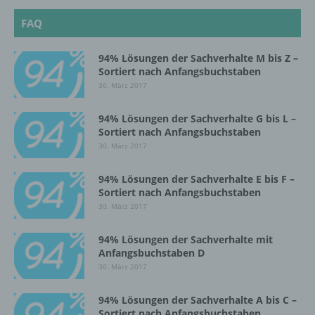
werden, um bestimmte persönliche Aspekte,
FAQ
die sich auf eine natürliche Person beziehen,
zu bewerten, insbesondere, um Aspekte
bezüglich Arbeitsleistung, wirtschaftlicher
94% Lösungen der Sachverhalte M bis Z –
Lage, Gesundheit, persönlicher Vorlieben,
Sortiert nach Anfangsbuchstaben
Interessen, Zuverlässigkeit, Verhalten,
30. März 2017
Aufenthaltsort oder Ortswechsel dieser
natürlichen Person zu analysieren oder
94% Lösungen der Sachverhalte G bis L –
vorherzusagen.
Sortiert nach Anfangsbuchstaben
30. März 2017
f) Pseudonymisierung
94% Lösungen der Sachverhalte E bis F –
Sortiert nach Anfangsbuchstaben
Pseudonymisierung ist die Verarbeitung
30. März 2017
personenbezogener Daten in einer Weise,
auf welche die personenbezogenen Daten
94% Lösungen der Sachverhalte mit
ohne Hinzuziehung zusätzlicher
Anfangsbuchstaben D
Informationen nicht mehr einer spezifischen
30. März 2017
betroffenen Person zugeordnet werden
können, sofern diese zusätzlichen
94% Lösungen der Sachverhalte A bis C –
Informationen gesondert aufbewahrt werden
Sortiert nach Anfangsbuchstaben