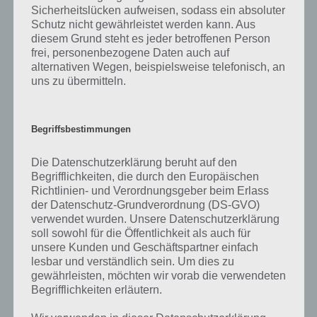
17% – Bauklötze
Sicherheitslücken aufweisen, sodass ein absoluter
16% – Holz
Schutz nicht gewährleistet werden kann. Aus
15% – Kinder
diesem Grund steht es jeder betroffenen Person
9% – Farben
frei, personenbezogene Daten auch auf
7% – Formen
alternativen Wegen, beispielsweise telefonisch, an
5% – Teppich
uns zu übermitteln.
Lösung nicht mehr korrekt?
Begriffsbestimmungen
Wenn die Lösung nicht mehr aktuell sein sollte oder ein Wort in der
Die Datenschutzerklärung beruht auf den
Lösung von 94 Prozent fehlt, so teile uns die korrekten Lösungen
Begrifflichkeiten, die durch den Europäischen
einfach in den Kommentaren mit. Nur so können wir stets die
Richtlinien- und Verordnungsgeber beim Erlass
aktuellen Antworten auf die zahlreichen Fragen in der App geben.
der Datenschutz-Grundverordnung (DS-GVO)
verwendet wurden. Unsere Datenschutzerklärung
soll sowohl für die Öffentlichkeit als auch für
Darum geht es bei 94%
unsere Kunden und Geschäftspartner einfach
lesbar und verständlich sein. Um dies zu
Was ist 94%? In der App 94% musst du auf Basis eines Bildes oder
gewährleisten, möchten wir vorab die verwendeten
einer Aussage die Antworten herausfinden, die von anderen Spielern
Begrifflichkeiten erläutern.
am häufigsten genannt worden sind. Nur so kannst du das nächste
Level freischalten. Zusammenaddiert ergeben alle Antworten 94