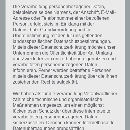
Die Verarbeitung personenbezogener Daten,
beispielsweise des Namens, der Anschrift, E-Mail-
Adresse oder Telefonnummer einer betroffenen
Es hat die Form eines Dreiecks: Lösung für
Person, erfolgt stets im Einklang mit der
94%
Datenschutz-Grundverordnung und in
Übereinstimmung mit den für uns geltenden
Nun die Antworten zu Es hat die Form eines Dreiecks beim Paket
landesspezifischen Datenschutzbestimmungen.
Geometrie:
Mittels dieser Datenschutzerklärung möchte unser
Unternehmen die Öffentlichkeit über Art, Umfang
26% – Pyramide
und Zweck der von uns erhobenen, genutzten und
19% – Dach
verarbeiteten personenbezogenen Daten
18% – Geodreieck
informieren. Ferner werden betroffene Personen
14% – Vorfahrtschild
mittels dieser Datenschutzerklärung über die ihnen
9% – Triangel
zustehenden Rechte aufgeklärt.
6% – Toblerone
Wir haben als für die Verarbeitung Verantwortlicher
2% – Pizzastück
zahlreiche technische und organisatorische
Maßnahmen umgesetzt, um einen möglichst
lückenlosen Schutz der über diese Internetseite
Bild: Bausteine
verarbeiteten personenbezogenen Daten
sicherzustellen. Dennoch können Internetbasierte
25% – Spielzeug
Datenübertragungen grundsätzlich