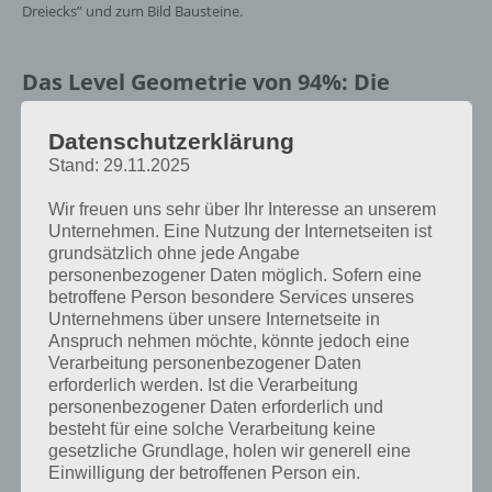
Dreiecks” und zum Bild Bausteine.
Das Level Geometrie von 94%: Die
Lösungen
Datenschutzerklärung
[index]
Stand: 29.11.2025
Wir freuen uns sehr über Ihr Interesse an unserem
In diesem Job benötigst du Geometrie: 94%
Unternehmen. Eine Nutzung der Internetseiten ist
Lösung
grundsätzlich ohne jede Angabe
personenbezogener Daten möglich. Sofern eine
betroffene Person besondere Services unseres
Nachfolgend findest du alle richtigen Antworten zum Sachverhalt In
Unternehmens über unsere Internetseite in
diesem Job benötigst du Geometrie in der App 94%. Die Lösung ist
Anspruch nehmen möchte, könnte jedoch eine
dabei nach den Prozent-Werten sortiert. Hier die Antworten:
Verarbeitung personenbezogener Daten
erforderlich werden. Ist die Verarbeitung
42% – Mathematiker
personenbezogener Daten erforderlich und
30% – Architekt
besteht für eine solche Verarbeitung keine
11% – Ingenieur
gesetzliche Grundlage, holen wir generell eine
6% – Bauzeichner
Einwilligung der betroffenen Person ein.
5% – Physiker