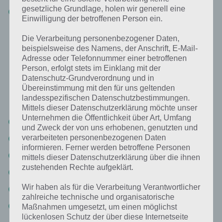
gesetzliche Grundlage, holen wir generell eine
M&ms (2%)
Einwilligung der betroffenen Person ein.
Die Verarbeitung personenbezogener Daten,
Flaggen mit 3 Farben: Lösung für 94%
beispielsweise des Namens, der Anschrift, E-Mail-
Adresse oder Telefonnummer einer betroffenen
Nun die Antworten zu Flaggen mit 3 Farben beim Einführungslevel.
Person, erfolgt stets im Einklang mit der
DIe Schwierigkeit liegt darin, dass es sehr viele Länder gibt, dessen
Datenschutz-Grundverordnung und in
Flagge 3 Farben hat. Du musst nun daran denken, was die meisten
Übereinstimmung mit den für uns geltenden
landesspezifischen Datenschutzbestimmungen.
anderen Spieler hierbei geantwortet haben könnten.
Mittels dieser Datenschutzerklärung möchte unser
Unternehmen die Öffentlichkeit über Art, Umfang
Deutschland (32%)
und Zweck der von uns erhobenen, genutzten und
verarbeiteten personenbezogenen Daten
Frankreich (21%)
informieren. Ferner werden betroffene Personen
Italien (16%)
mittels dieser Datenschutzerklärung über die ihnen
zustehenden Rechte aufgeklärt.
Belgien (15%)
Wir haben als für die Verarbeitung Verantwortlicher
USA (5%)
zahlreiche technische und organisatorische
Russland (5%)
Maßnahmen umgesetzt, um einen möglichst
lückenlosen Schutz der über diese Internetseite