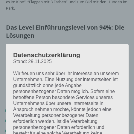
es im Kino”, “Flaggen mit 3 Farben” und zum Bild mit den Hunden im
Park.
Das Level Einführungslevel von 94%: Die
Lösungen
[index]
Datenschutzerklärung
Stand: 29.11.2025
Man isst es im Kino: 94% Lösung
Wir freuen uns sehr über Ihr Interesse an unserem
Unternehmen. Eine Nutzung der Internetseiten ist
Nachfolgend findest du alle richtigen Antworten zum Sachverhalt
grundsätzlich ohne jede Angabe
Man isst es im Kino in der App 94%. Die Lösung ist dabei nach den
personenbezogener Daten möglich. Sofern eine
Prozent-Werten sortiert. Hier die Antworten:
betroffene Person besondere Services unseres
Unternehmens über unsere Internetseite in
Anspruch nehmen möchte, könnte jedoch eine
Nachos (34%)
Verarbeitung personenbezogener Daten
Popcorn (32%)
erforderlich werden. Ist die Verarbeitung
personenbezogener Daten erforderlich und
Süßigkeiten (26%)
besteht für eine solche Verarbeitung keine