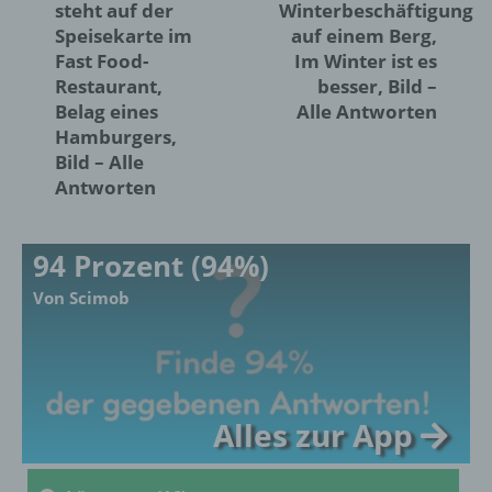
steht auf der
Winterbeschäftigung
Organisation, das Ordnen, die Speicherung,
die Anpassung oder Veränderung, das
Speisekarte im
auf einem Berg,
Auslesen, das Abfragen, die Verwendung,
Fast Food-
Im Winter ist es
die Offenlegung durch Übermittlung,
Restaurant,
besser, Bild –
Verbreitung oder eine andere Form der
Belag eines
Alle Antworten
Bereitstellung, den Abgleich oder die
Hamburgers,
Verknüpfung, die Einschränkung, das
Bild – Alle
Löschen oder die Vernichtung.
Antworten
d) Einschränkung der Verarbeitung
94 Prozent (94%)
Einschränkung der Verarbeitung ist die
Von Scimob
Markierung gespeicherter
personenbezogener Daten mit dem Ziel, ihre
künftige Verarbeitung einzuschränken.
Alles zur App
e) Profiling
Profiling ist jede Art der automatisierten