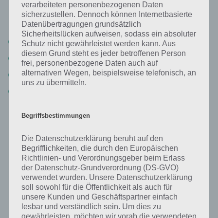
verarbeiteten personenbezogenen Daten
sicherzustellen. Dennoch können Internetbasierte
Bild: Hunde im Park
Datenübertragungen grundsätzlich
Sicherheitslücken aufweisen, sodass ein absoluter
Hund (43%)
Schutz nicht gewährleistet werden kann. Aus
diesem Grund steht es jeder betroffenen Person
Leine (25%)
frei, personenbezogene Daten auch auf
alternativen Wegen, beispielsweise telefonisch, an
Gassi (15%)
uns zu übermitteln.
Park (11%)
Begriffsbestimmungen
Lösung nicht mehr korrekt?
Die Datenschutzerklärung beruht auf den
Wenn die Lösung nicht mehr aktuell sein sollte oder ein Wort in der
Begrifflichkeiten, die durch den Europäischen
Lösung von 94 Prozent fehlt, so teile uns die korrekten Lösungen
Richtlinien- und Verordnungsgeber beim Erlass
einfach in den Kommentaren mit. Nur so können wir stets die
der Datenschutz-Grundverordnung (DS-GVO)
verwendet wurden. Unsere Datenschutzerklärung
aktuellen Antworten auf die zahlreichen Fragen in der App geben.
soll sowohl für die Öffentlichkeit als auch für
unsere Kunden und Geschäftspartner einfach
lesbar und verständlich sein. Um dies zu
Darum geht es bei 94%
gewährleisten, möchten wir vorab die verwendeten