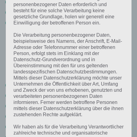
5% Star Wars
personenbezogener Daten erforderlich und
besteht für eine solche Verarbeitung keine
5% Harry Potter
gesetzliche Grundlage, holen wir generell eine
4% Ben-Hur
Einwilligung der betroffenen Person ein.
Die Verarbeitung personenbezogener Daten,
beispielsweise des Namens, der Anschrift, E-Mail-
Du brauchst es um einen Film zu drehen:
Adresse oder Telefonnummer einer betroffenen
Lösung für 94%
Person, erfolgt stets im Einklang mit der
Datenschutz-Grundverordnung und in
Nun die Antworten zu Du brauchst es um einen Film zu drehen beim
Übereinstimmung mit den für uns geltenden
Paket Cannes Film Festival:
landesspezifischen Datenschutzbestimmungen.
Mittels dieser Datenschutzerklärung möchte unser
Unternehmen die Öffentlichkeit über Art, Umfang
36% Kamera
und Zweck der von uns erhobenen, genutzten und
27% Schauspieler
verarbeiteten personenbezogenen Daten
informieren. Ferner werden betroffene Personen
13% Drehbuch
mittels dieser Datenschutzerklärung über die ihnen
zustehenden Rechte aufgeklärt.
7% Kulisse
7% Regisseur
Wir haben als für die Verarbeitung Verantwortlicher
zahlreiche technische und organisatorische
2% Licht