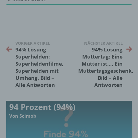
Zusammenhang mit personenbezogenen
Daten wie das Erheben, das Erfassen, die
Organisation, das Ordnen, die Speicherung,
die Anpassung oder Veränderung, das
Auslesen, das Abfragen, die Verwendung,
die Offenlegung durch Übermittlung,
Verbreitung oder eine andere Form der
VORIGER ARTIKEL
NÄCHSTER ARTIKEL
Bereitstellung, den Abgleich oder die
94% Lösung
94% Lösung
Verknüpfung, die Einschränkung, das
Superhelden:
Muttertag: Eine
Löschen oder die Vernichtung.
Superheldenfilme,
Mutter ist…, Ein
Superhelden mit
Muttertagsgeschenk,
Umhang, Bild –
Bild – Alle
d) Einschränkung der Verarbeitung
Alle Antworten
Antworten
Einschränkung der Verarbeitung ist die
Markierung gespeicherter
94 Prozent (94%)
personenbezogener Daten mit dem Ziel, ihre
künftige Verarbeitung einzuschränken.
Von Scimob
e) Profiling