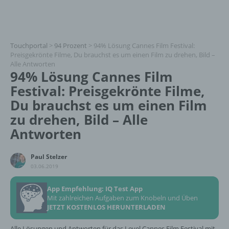
Touchportal
>
94 Prozent
>
94% Lösung Cannes Film Festival:
Preisgekrönte Filme, Du brauchst es um einen Film zu drehen, Bild –
Alle Antworten
94% Lösung Cannes Film
Festival: Preisgekrönte Filme,
Du brauchst es um einen Film
zu drehen, Bild – Alle
Antworten
Paul Stelzer
03.06.2019
App Empfehlung: IQ Test App
Mit zahlreichen Aufgaben zum Knobeln und Üben
JETZT KOSTENLOS HERUNTERLADEN
Alle Lösungen und Antworten für das Level Cannes Film Festival mit