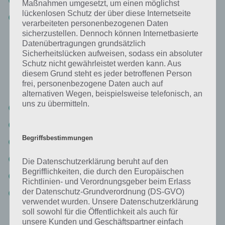
Maßnahmen umgesetzt, um einen möglichst
lückenlosen Schutz der über diese Internetseite
2% Mikrofon
verarbeiteten personenbezogenen Daten
sicherzustellen. Dennoch können Internetbasierte
Datenübertragungen grundsätzlich
Bild: Klappe bei einem Film
Sicherheitslücken aufweisen, sodass ein absoluter
Schutz nicht gewährleistet werden kann. Aus
Eine Klappe signalisiert bei Filmen immer den Startschuss für eine
diesem Grund steht es jeder betroffenen Person
frei, personenbezogene Daten auch auf
Szene hilft später beim Schneiden. Hier die Antworten:
alternativen Wegen, beispielsweise telefonisch, an
uns zu übermitteln.
37% Film
20% Filmklappe
Begriffsbestimmungen
14% Kamera
9% Filmdreh
Die Datenschutzerklärung beruht auf den
Begrifflichkeiten, die durch den Europäischen
9% Regie
Richtlinien- und Verordnungsgeber beim Erlass
der Datenschutz-Grundverordnung (DS-GVO)
5% Regisseur
verwendet wurden. Unsere Datenschutzerklärung
soll sowohl für die Öffentlichkeit als auch für
unsere Kunden und Geschäftspartner einfach