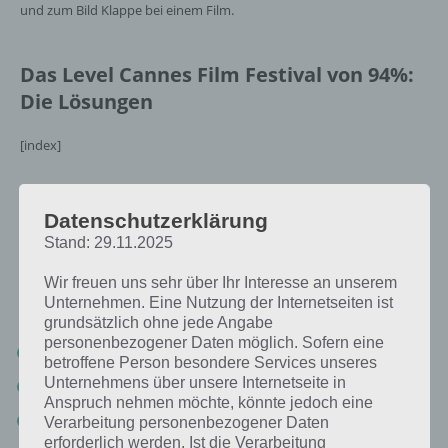
und zum Bild Klappe bei einem Film.
Das Level Cannes Film Festival von 94%:
Die Lösungen
[index]
Preisgekrönte Filme: 94% Lösung
Datenschutzerklärung
Stand: 29.11.2025
Nachfolgend findest du alle richtigen Antworten zum Sachverhalt
Preisgekrönte Filme in der App 94%. Die Lösung ist dabei nach den
Wir freuen uns sehr über Ihr Interesse an unserem
Prozent-Werten sortiert. Hier die Antworten:
Unternehmen. Eine Nutzung der Internetseiten ist
grundsätzlich ohne jede Angabe
personenbezogener Daten möglich. Sofern eine
56% Titanic
betroffene Person besondere Services unseres
Unternehmens über unsere Internetseite in
15% Avatar
Anspruch nehmen möchte, könnte jedoch eine
9% Der Herr der Ringe
Verarbeitung personenbezogener Daten
erforderlich werden. Ist die Verarbeitung