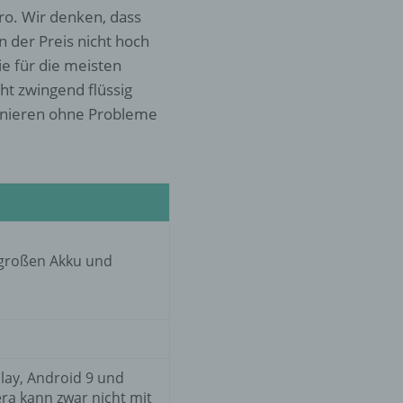
ro. Wir denken, dass
 der Preis nicht hoch
er
e für die meisten
ung
ht zwingend flüssig
onieren ohne Probleme
hen,
großen Akku und
ng,
essen,
ser
play, Android 9 und
ra kann zwar nicht mit