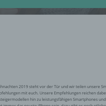
hnachten 2019 steht vor der Tür und wir teilen unsere 
fehlungen mit euch. Unsere Empfehlungen reichen dabei
steigermodellen hin zu leistungsfähigen Smartphones und
ht immer das neuste iPhone sein, dazu gibt es noch etlich