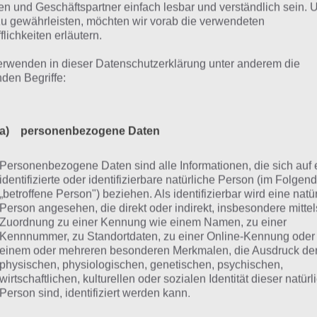
n und Geschäftspartner einfach lesbar und verständlich sein.
gestattet. Wenn du noch nicht viel Ahnung von Smartphon
zu gewährleisten, möchten wir vorab die verwendeten
 unseren Artikel “
Darauf solltest du beim Smartphone Kauf
flichkeiten erläutern.
erwenden in dieser Datenschutzerklärung unter anderem die
nden Begriffe:
nsere Top-Favoriten für jeden G
Beginn direkt unsere Top-Auflistung in den unterschiedlic
a) personenbezogene Daten
martphone
Preis
Display
Akku
Ka
Personenbezogene Daten sind alle Informationen, die sich auf 
identifizierte oder identifizierbare natürliche Person (im Folgen
otorola
„betroffene Person") beziehen. Als identifizierbar wird eine natü
ca. 180
oto G7
6,2 Zoll
5000 mAh
Or
Person angesehen, die direkt oder indirekt, insbesondere mittel
Euro
ower
Zuordnung zu einer Kennung wie einem Namen, zu einer
Kennnummer, zu Standortdaten, zu einer Online-Kennung oder
einem oder mehreren besonderen Merkmalen, die Ausdruck de
amsung
physischen, physiologischen, genetischen, psychischen,
alaxy
ca. 260
6,4 Zoll
6000 mAh
Gu
wirtschaftlichen, kulturellen oder sozialen Identität dieser natür
30s
Euro
Person sind, identifiziert werden kann.
eheimtipp)