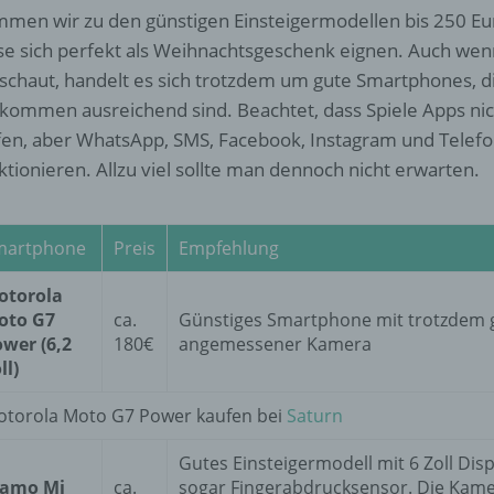
d) Einschränkung der Verarbeitung
men wir zu den günstigen Einsteigermodellen bis 250 Eu
se sich perfekt als Weihnachtsgeschenk eignen. Auch wenn
Einschränkung der Verarbeitung ist die Markierung gespeichert
schaut, handelt es sich trotzdem um gute Smartphones, di
personenbezogener Daten mit dem Ziel, ihre künftige Verarbeit
einzuschränken.
lkommen ausreichend sind. Beachtet, dass Spiele Apps nic
fen, aber WhatsApp, SMS, Facebook, Instagram und Telef
ktionieren. Allzu viel sollte man dennoch nicht erwarten.
e) Profiling
Profiling ist jede Art der automatisierten Verarbeitung
martphone
Preis
Empfehlung
personenbezogener Daten, die darin besteht, dass diese
personenbezogenen Daten verwendet werden, um bestimmte
otorola
persönliche Aspekte, die sich auf eine natürliche Person bezie
oto G7
ca.
Günstiges Smartphone mit trotzdem 
zu bewerten, insbesondere, um Aspekte bezüglich Arbeitsleistu
wer (6,2
180€
angemessener Kamera
wirtschaftlicher Lage, Gesundheit, persönlicher Vorlieben, Inter
Zuverlässigkeit, Verhalten, Aufenthaltsort oder Ortswechsel die
ll)
natürlichen Person zu analysieren oder vorherzusagen.
torola Moto G7 Power kaufen bei
Saturn
Gutes Einsteigermodell mit 6 Zoll Dis
f) Pseudonymisierung
iamo Mi
ca.
sogar Fingerabdrucksensor. Die Kame