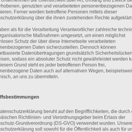
 Unternehmen die Öffentlichkeit über Art, Umfang und Zweck de
en die Smartphones in drei Gruppen unterteilt: Günstige 
rhobenen, genutzten und verarbeiteten personenbezogenen Da
 Euro, gute Mittelklasse Smartphones bis 550 Euro und T
mieren. Ferner werden betroffene Personen mittels dieser
schutzerklärung über die ihnen zustehenden Rechte aufgeklärt
o. Wer nicht ganz so auf den Preis achten muss, raten wir 
rtphones, weil man davon auch mehrere Jahre was hat (w
aben als für die Verarbeitung Verantwortlicher zahlreiche techn
t kaputt macht ;) ). Top-Modelle machen meist nur für den
rganisatorische Maßnahmen umgesetzt, um einen möglichst
nlosen Schutz der über diese Internetseite verarbeiteten
 Personen, die auf eine sehr gute Kamera wert legen, wä
nenbezogenen Daten sicherzustellen. Dennoch können
ktionen und der Leistung die Einsteigermodlele und Mitt
netbasierte Datenübertragungen grundsätzlich Sicherheitslücke
 allem als Weihnachtsgeschenk sich eignen.
isen, sodass ein absoluter Schutz nicht gewährleistet werden k
iesem Grund steht es jeder betroffenen Person frei,
nenbezogene Daten auch auf alternativen Wegen, beispielswe
Hast du Fragen oder bist dir bei
onisch, an uns zu übermitteln.
Kaufentscheidung unsicher? Stelle
Fragen unten in den Kommentare
iffsbestimmungen
atenschutzerklärung beruht auf den Begrifflichkeiten, die durch
htiger Hinweis:
Wir erwähnen hier nur die einzelnen S
äischen Richtlinien- und Verordnungsgeber beim Erlass der
schaust dir zu den Geräten nochmal die Tests von etliche
schutz-Grundverordnung (DS-GVO) verwendet wurden. Unser
schutzerklärung soll sowohl für die Öffentlichkeit als auch für u
h auf die Displaygröße, denn viele Smartphones sind heut