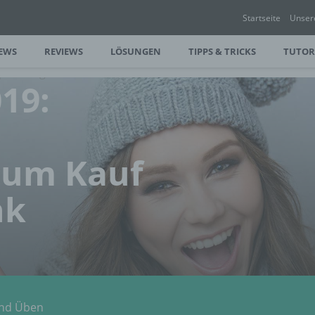
Startseite
Unser
EWS
REVIEWS
LÖSUNGEN
TIPPS & TRICKS
TUTOR
fehlungen zum Kauf und als Geschenk
19:
zum Kauf
nk
und Üben