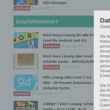
Alle Lösungen
01. Juni 2024
LÖSUNGEN
Dat
Empfehlenswert
Stand
Ü
Wort Kreuz Lösung für alle 570
Wir f
Level für Android und iOS
Nutzu
05. Januar 2018
perso
LÖSUNGEN
[in
beson
Wort Guru Lösung aller Level –
Anspr
perso
Schnelle Suche – AKTUALISIERT
S
perso
21. Mai 2017
LÖSUNGEN
Verar
Einwi
W
94% Lösung aller Level (1 bis
359) – 94 Prozent Antworten mit
Die V
einfacher Suche
l
der A
09. April 2015
LÖSUNGEN
Perso
und i
4 Bilder 1 Wort Lösung: Schnelle
Daten
Kom
Suche – ALLE LEVEL, ALLE