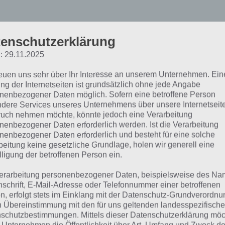
enschutzerklärung
: 29.11.2025
bersicht
reuen uns sehr über Ihr Interesse an unserem Unternehmen. Ein
ng der Internetseiten ist grundsätzlich ohne jede Angabe
nenbezogener Daten möglich. Sofern eine betroffene Person
dex]
dere Services unseres Unternehmens über unsere Internetseite
uch nehmen möchte, könnte jedoch eine Verarbeitung
nenbezogener Daten erforderlich werden. Ist die Verarbeitung
martphone Empfehlungen
nenbezogener Daten erforderlich und besteht für eine solche
beitung keine gesetzliche Grundlage, holen wir generell eine
lligung der betroffenen Person ein.
eihnachten 2019: Von gün
erarbeitung personenbezogener Daten, beispielsweise des Na
eistungsstark
nschrift, E-Mail-Adresse oder Telefonnummer einer betroffenen
n, erfolgt stets im Einklang mit der Datenschutz-Grundverordnu
n Übereinstimmung mit den für uns geltenden landesspezifisch
schutzbestimmungen. Mittels dieser Datenschutzerklärung mö
men wir zunächst zu den Smartphone Empfehlungen für