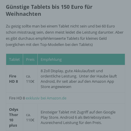
der Europäischen Union geltenden
Günstige Tablets bis 150 Euro für
Datenschutzgesetze und anderer Bestimmungen
Weihnachten
mit datenschutzrechtlichem Charakter ist die:
Zu geizig sollte man bei einem Tablet nicht sein und bei 60 Euro
InnoMobile GmbH
schon misstrauig sein, denn meist leidet die Leistung darunter. Aber
es gibt durchaus empfehlenswerte Tablets für kleines Geld
Schlehenweg 20
(verglichen mit den Top-Modellen bei den Tablets)
18069 Lambrechtshagen
Tablet
Preis
Empfehlung
DE
8 Zoll Display, gute Akkulaufzeit und
Fire
ca.
ordentliche Leistung. Unter der Haube läuft
HD 8
110€
Android, ihr seit aber auf den Amazon App
Cookies / SessionStorage / LocalStorage
Store angewiesen
Die Internetseiten verwenden teilweise so
Fire HD 8
exklusiv bei Amazon.de
genannte Cookies, LocalStorage und
SessionStorage. Dies dient dazu, unser Angebot
Odys
Einsteiger Tablet mit Zugriff auf den Google
nutzerfreundlicher, effektiver und sicherer zu
Thor
ca.
Play Store. Android 6 als Betriebssystem.
10
110€
machen. Local Storage und SessionStorage ist
Ausreichend Leistung für den Preis.
plus
eine Technologie, mit welcher ihr Browser Daten