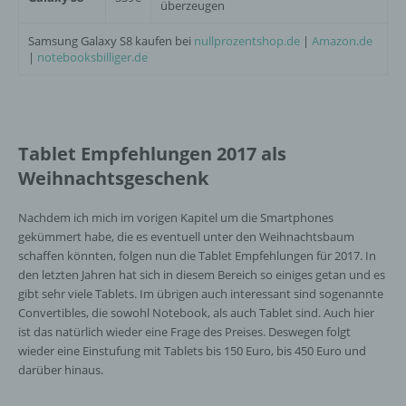
überzeugen
Samsung Galaxy S8 kaufen bei
nullprozentshop.de
|
Amazon.de
|
notebooksbilliger.de
k) Einwilligung
Einwilligung ist jede von der betroffenen
Person freiwillig für den bestimmten Fall in
informierter Weise und unmissverständlich
Tablet Empfehlungen 2017 als
abgegebene Willensbekundung in Form
einer Erklärung oder einer sonstigen
Weihnachtsgeschenk
eindeutigen bestätigenden Handlung, mit der
die betroffene Person zu verstehen gibt, dass
Nachdem ich mich im vorigen Kapitel um die Smartphones
sie mit der Verarbeitung der sie betreffenden
gekümmert habe, die es eventuell unter den Weihnachtsbaum
personenbezogenen Daten einverstanden
schaffen könnten, folgen nun die Tablet Empfehlungen für 2017. In
ist.
den letzten Jahren hat sich in diesem Bereich so einiges getan und es
gibt sehr viele Tablets. Im übrigen auch interessant sind sogenannte
Convertibles, die sowohl Notebook, als auch Tablet sind. Auch hier
Name und Anschrift des für die Verarbeitung
ist das natürlich wieder eine Frage des Preises. Deswegen folgt
Verantwortlichen
wieder eine Einstufung mit Tablets bis 150 Euro, bis 450 Euro und
darüber hinaus.
Verantwortlicher im Sinne der Datenschutz-
Grundverordnung, sonstiger in den Mitgliedstaaten