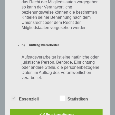
das Recht der Mitgliedstaaten vorgegeben,
Lite 2017
219€
Schnäppchen dank guter Leistung und
Verarbeitung
so kann der Verantwortliche
beziehungsweise können die bestimmten
Huawei P8 Lite kaufen bei
Amazon.de
|
notebooksbilliger.de
Kriterien seiner Benennung nach dem
Unionsrecht oder dem Recht der
Das Design ist Geschmackssache und ist
Mitgliedstaaten vorgesehen werden.
Sony
ca.
etwas dicker als man es eventuell
Xperia X
299€
gewohnt ist. Dafür können Akkulaufzeit
Compact
und Leistung überzeugen.
h) Auftragsverarbeiter
Sony Xperia X Compact kaufen bei
Amazon.de
Auftragsverarbeiter ist eine natürliche oder
juristische Person, Behörde, Einrichtung
oder andere Stelle, die personenbezogene
Daten im Auftrag des Verantwortlichen
Top Modelle über 400 Euro mit
verarbeitet.
umfangreicher Ausstattung
Wer die neusten Spielereien haben möchte und die maximale
i) Empfänger
Essenziell
Statistiken
Leistung, der muss minimum 400 Euro ausgeben. Das neue
Spitzenmodell von Apple, das iPhone X kostet gar über 1000 Euro. Es
Empfänger ist eine natürliche oder juristische
gibt aber auch günstigere Top Modelle, die sich als
Person, Behörde, Einrichtung oder andere
✓ Alle akzeptieren