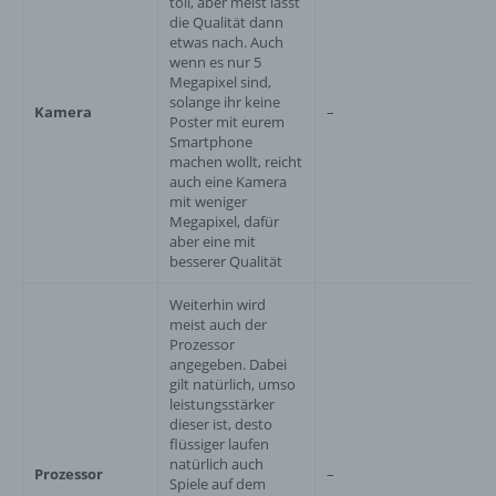
toll, aber meist lässt
die Qualität dann
etwas nach. Auch
wenn es nur 5
Megapixel sind,
solange ihr keine
Kamera
–
Poster mit eurem
Smartphone
machen wollt, reicht
auch eine Kamera
mit weniger
Megapixel, dafür
aber eine mit
besserer Qualität
Weiterhin wird
meist auch der
Prozessor
angegeben. Dabei
gilt natürlich, umso
leistungsstärker
dieser ist, desto
flüssiger laufen
natürlich auch
Prozessor
–
Spiele auf dem