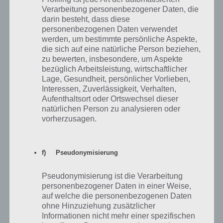
Das Apple iPhone SE ist
Smartphones dieser Kategorie
Verarbeitung personenbezogener Daten, die
ein relativ günstiges (im
sollten gut und gerne 2 bis 3
darin besteht, dass diese
Vergleich zu anderen
Jahre vernünftige Leistung
personenbezogenen Daten verwendet
iPhones), aber dennoch
bieten.
werden, um bestimmte persönliche Aspekte,
gutes Smartphone
die sich auf eine natürliche Person beziehen,
Im übrigen ist hier sogar ein
zu bewerten, insbesondere, um Aspekte
bezüglich Arbeitsleistung, wirtschaftlicher
iPhone dabei – ja tatsächlich hat Apple ein relativ günstiges und
Lage, Gesundheit, persönlicher Vorlieben,
aktuelles Gerät in dieser Preisgruppe. Perfekt also für Weihnachten
Interessen, Zuverlässigkeit, Verhalten,
2017, wenn man ein solches verschenken möchte und es kein
Aufenthaltsort oder Ortswechsel dieser
Android sein soll.
natürlichen Person zu analysieren oder
vorherzusagen.
Smartphone
Preis
Empfehlung
Ein iPhone muss nicht teuer sein. Das
f) Pseudonymisierung
iPhone SE ist günstig, verfügt über einen
guten Prozessor und auch die
Akkulaufzeit ist in Ordnung. Mit seinem
Pseudonymisierung ist die Verarbeitung
iPhone SE
ca.
4 Zoll Display liegt es auch gut in der
personenbezogener Daten in einer Weise,
32GB
319€
Hand! 32GB Speicher sollten locker
auf welche die personenbezogenen Daten
ausreichen, es gibt das iPhone SE auch
ohne Hinzuziehung zusätzlicher
mit mehr Speicher. Das perfekte
Informationen nicht mehr einer spezifischen
Weihnachtsgeschenk, wenn es ein