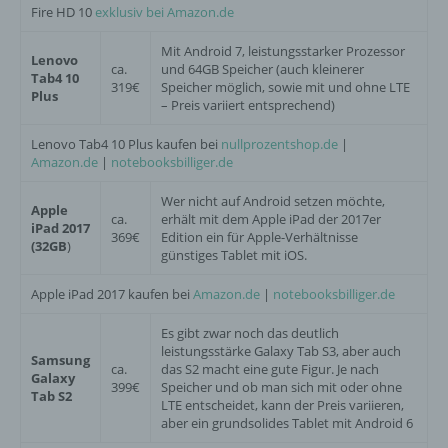
Fire HD 10
exklusiv bei Amazon.de
Durch den Einsatz von Cookies kann den Nutzern
Mit Android 7, leistungsstarker Prozessor
dieser Internetseite nutzerfreundlichere Services
Lenovo
ca.
und 64GB Speicher (auch kleinerer
bereitstellen, die ohne die Cookie-Setzung nicht
Tab4 10
319€
Speicher möglich, sowie mit und ohne LTE
möglich wären.
Plus
– Preis variiert entsprechend)
Mittels eines Cookies können die Informationen
Lenovo Tab4 10 Plus kaufen bei
nullprozentshop.de
|
und Angebote auf unserer Internetseite im Sinne
Amazon.de
|
notebooksbilliger.de
des Benutzers optimiert werden. Cookies
ermöglichen uns, wie bereits erwähnt, die
Wer nicht auf Android setzen möchte,
Apple
Benutzer unserer Internetseite wiederzuerkennen.
ca.
erhält mit dem Apple iPad der 2017er
iPad 2017
Zweck dieser Wiedererkennung ist es, den
369€
Edition ein für Apple-Verhältnisse
(32GB
)
günstiges Tablet mit iOS.
Nutzern die Verwendung unserer Internetseite zu
erleichtern. Der Benutzer einer Internetseite, die
Apple iPad 2017 kaufen bei
Amazon.de
|
notebooksbilliger.de
Cookies verwendet, muss beispielsweise nicht bei
jedem Besuch der Internetseite erneut seine
Es gibt zwar noch das deutlich
Zugangsdaten eingeben, weil dies von der
leistungsstärke Galaxy Tab S3, aber auch
Internetseite und dem auf dem Computersystem
Samsung
ca.
das S2 macht eine gute Figur. Je nach
des Benutzers abgelegten Cookie übernommen
Galaxy
399€
Speicher und ob man sich mit oder ohne
wird. Ein weiteres Beispiel ist das Cookie eines
Tab S2
LTE entscheidet, kann der Preis variieren,
Warenkorbes im Online-Shop. Der Online-Shop
aber ein grundsolides Tablet mit Android 6
merkt sich die Artikel, die ein Kunde in den