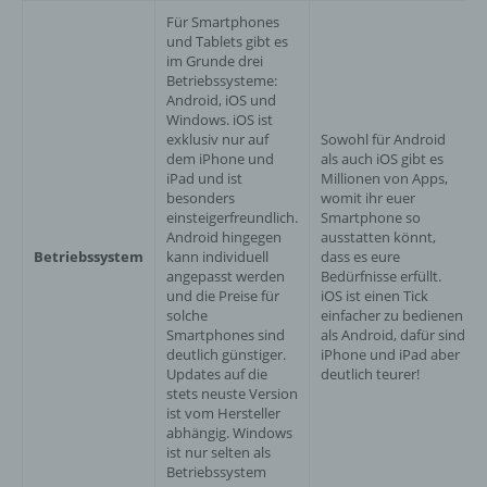
Für Smartphones
und Tablets gibt es
im Grunde drei
Betriebssysteme:
Android, iOS und
Windows. iOS ist
exklusiv nur auf
Sowohl für Android
dem iPhone und
als auch iOS gibt es
iPad und ist
Millionen von Apps,
besonders
womit ihr euer
einsteigerfreundlich.
Smartphone so
Android hingegen
ausstatten könnt,
Betriebssystem
kann individuell
dass es eure
angepasst werden
Bedürfnisse erfüllt.
und die Preise für
iOS ist einen Tick
solche
einfacher zu bedienen
Smartphones sind
als Android, dafür sind
deutlich günstiger.
iPhone und iPad aber
Updates auf die
deutlich teurer!
stets neuste Version
ist vom Hersteller
abhängig. Windows
ist nur selten als
Betriebssystem