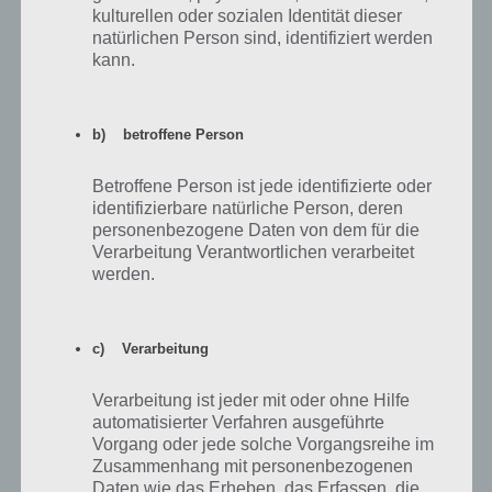
kulturellen oder sozialen Identität dieser
natürlichen Person sind, identifiziert werden
Smartphone
Preis
Empfehlung
kann.
Gutes Einsteigermodell mit 5 Zoll
Display, Android 6 und sogar
Gigaset
ca.
Fingerabdrucksensor. Die Kamera kann
b) betroffene Person
GS160
99€
zwar nicht mit teurer Modellen
mithalten und auch die Akkulaufzeit
Betroffene Person ist jede identifizierte oder
könnte besser sein. Dafür sehr günstig.
identifizierbare natürliche Person, deren
personenbezogene Daten von dem für die
Gigaset GS160 kaufen bei
nullprozentshop.de
|
Amazon.de
|
Verarbeitung Verantwortlichen verarbeitet
notebooksbilliger.de
werden.
Ein Samsung Smartphone für unter 150
Samsung
Euro. Erinnert ein wenig vom Aussehen
ca.
Galaxy J3
an das Galaxy S3, besitzt eine pasable
129€
c) Verarbeitung
(2016)
Akkulaufzeit, die Kamera könnte auch
hier besser sein.
Verarbeitung ist jeder mit oder ohne Hilfe
Samsung Galaxy J3 kaufen bei
nullprozentshop.de
|
Amazon.de
|
automatisierter Verfahren ausgeführte
notebooksbilliger.de
Vorgang oder jede solche Vorgangsreihe im
Zusammenhang mit personenbezogenen
Für den Preis bekommt man ein gut
Daten wie das Erheben, das Erfassen, die