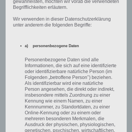
gewährleisten, möchten wir vorab die verwendeten
Smartphones vor allem als Weihnachtsgeschenk sich eignen.
Begrifflichkeiten erläutern.
Hast du Fragen oder bist dir bei
Wir verwenden in dieser Datenschutzerklärung
unter anderem die folgenden Begriffe:
Kaufentscheidung unsicher?
Stelle deine Fragen unten in
den Kommentaren!
a) personenbezogene Daten
Personenbezogene Daten sind alle
Informationen, die sich auf eine identifizierte
oder identifizierbare natürliche Person (im
Günstige Einsteigermodelle bis 150 Euro als
Folgenden „betroffene Person") beziehen.
Weihnachtsgeschenk
Als identifizierbar wird eine natürliche
Person angesehen, die direkt oder indirekt,
Kommen wir zu den günstigen Einsteigermodellen bis 150 Euro. Wir
insbesondere mittels Zuordnung zu einer
denken, dass diese perfekt als Weihnachtsgeschenk sich eignen.
Kennung wie einem Namen, zu einer
Auch wenn der Preis nicht hoch ausschaut, handelt es sich trotzdem
Kennnummer, zu Standortdaten, zu einer
um gute Smartphones, die für die meisten vollkommen ausreichend
Online-Kennung oder zu einem oder
sind. Beachtet, dass Spiele Apps nicht zwingend flüssig laufen, aber
mehreren besonderen Merkmalen, die
WhatsApp, SMS, Facebook, Instagram und Telefonieren ohne
Ausdruck der physischen, physiologischen,
genetischen, psychischen, wirtschaftlichen,
Probleme laufen.