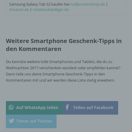
virtuellen Warenkorb gelegt hat, über ein Cookie.
Samsung Galaxy Tab S2 kaufen bei
nullprozentshop.de
|
Amazon.de
|
notebooksbilliger.de
Die betroffene Person kann die Setzung von
Cookies durch unsere Internetseite jederzeit
mittels einer entsprechenden Einstellung des
genutzten Internetbrowsers verhindern und damit
der Setzung von Cookies dauerhaft
Weitere Smartphone Geschenk-Tipps in
widersprechen. Ferner können bereits gesetzte
den Kommentaren
Cookies jederzeit über einen Internetbrowser oder
andere Softwareprogramme gelöscht werden. Dies
ist in allen gängigen Internetbrowsern möglich.
Du kennste weitere tolle Smartphones und Tablets, die du zu
Deaktiviert die betroffene Person die Setzung von
Weihnachten 2017 verschenken würdest oder empfehlen kannst?
Cookies in dem genutzten Internetbrowser, sind
Dann teile uns deine Smartphone Geschenk-Tipps in den
unter Umständen nicht alle Funktionen unserer
Kommentaren mit und wir werden diese Liste stetig erweitern.
Internetseite vollumfänglich nutzbar.
Erfassung von allgemeinen Daten und Informationen
Auf WhatsApp teilen
Teilen auf Facebook
Die Internetseite erfasst mit jedem Aufruf der
Tweet auf Twitter
Internetseite durch eine betroffene Person oder ein
automatisiertes System eine Reihe von