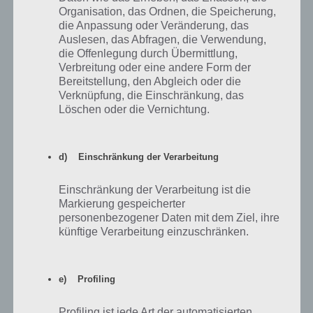
ca.
ausgestattetes Einsteiger Modell mit
Organisation, das Ordnen, die Speicherung,
Lenovo K6
140€
Android Betriebssystem, pasabler
die Anpassung oder Veränderung, das
Kamera und Akkulaufzeit
Auslesen, das Abfragen, die Verwendung,
die Offenlegung durch Übermittlung,
Lenovo K6 kaufen bei
nullprozentshop.de
|
Amazon.de
Verbreitung oder eine andere Form der
Bereitstellung, den Abgleich oder die
Verknüpfung, die Einschränkung, das
Löschen oder die Vernichtung.
Gute Mittelklasse Smartphones bis 400 Euro
d) Einschränkung der Verarbeitung
Wer mehr Leistung benötigt,
bspw. um Spiele Apps auf
Einschränkung der Verarbeitung ist die
seinem Smartphone ohne
Markierung gespeicherter
Ruckeln spielen zu können,
personenbezogener Daten mit dem Ziel, ihre
sollte zu den Mittelklasse
künftige Verarbeitung einzuschränken.
Smartphones greifen. Diese
kosten um die 200 bis 400 Euro
und würde ich auf jedenfall
bevorzugen, denn schließlich
e) Profiling
will man ungern jedes Jahr ein
neues Smartphone kaufen.
Profiling ist jede Art der automatisierten