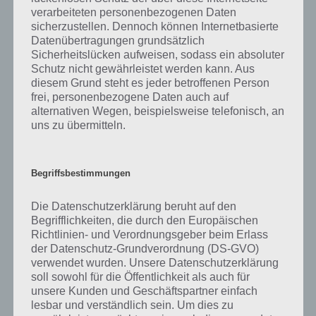
Tablets, sehr seriöser Anbieter aus Deutschland
verarbeiteten personenbezogenen Daten
sicherzustellen. Dennoch können Internetbasierte
Datenübertragungen grundsätzlich
Wir haben hier stets einen sogenannten Partnerlink integriert. Wenn
Sicherheitslücken aufweisen, sodass ein absoluter
du den Link antippst, zahlst du KEINEN Cent mehr, wir bekommen
Schutz nicht gewährleistet werden kann. Aus
jedoch eine Provision vom Shop, wenn du dort einkaufst.
diesem Grund steht es jeder betroffenen Person
frei, personenbezogene Daten auch auf
alternativen Wegen, beispielsweise telefonisch, an
Smartphone Empfehlungen für
uns zu übermitteln.
Weihnachten 2017: Von günstig bis
leistungsstark
Begriffsbestimmungen
Kommen wir zunächst zu den Smartphone Empfehlungen für
Weihnachten 2017. Wir haben die Smartphones in drei Gruppen
Die Datenschutzerklärung beruht auf den
unterteilt: Günstige Einsteigermodelle bis 150 Euro, gute Mittelklasse
Begrifflichkeiten, die durch den Europäischen
Smartphones bis 400 Euro und Top-Modelle über 400 Euro. Wer
Richtlinien- und Verordnungsgeber beim Erlass
nicht ganz so auf den Preis achten muss, raten wir stets zu den
der Datenschutz-Grundverordnung (DS-GVO)
Mittelklasse Smartphones, weil man davon auch mehrere Jahre was
verwendet wurden. Unsere Datenschutzerklärung
hat (wenn man es nicht in der Zeit kaputt macht ;) ). Top-Modelle
soll sowohl für die Öffentlichkeit als auch für
machen meist nur für den Technikfan Sinn, während von den
unsere Kunden und Geschäftspartner einfach
Funktionen und der Leistung die Einsteigermodlele und Mittelklasse
lesbar und verständlich sein. Um dies zu