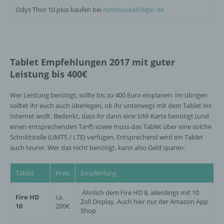
auf Ihrem Computer oder mobilen Gerät
Odys Thor 10 plus kaufen bei
notebooksbilliger.de
abspeichert. Cookies sind Textdateien, welche
über einen Internetbrowser auf einem
Computersystem abgelegt und gespeichert
werden. Sie können die Verwendung von Cookies,
LocalStorage und SessionStorage durch
Tablet Empfehlungen 2017 mit guter
entsprechende Einstellung in Ihrem Browser
verhindern.
Leistung bis 400€
Zahlreiche Internetseiten und Server verwenden
Wer Leistung benötigt, sollte bis zu 400 Euro einplanen. Im übrigen
Cookies. Viele Cookies enthalten eine sogenannte
solltet ihr euch auch überlegen, ob ihr unterwegs mit dem Tablet ins
Cookie-ID. Eine Cookie-ID ist eine eindeutige
Internet wollt. Bedenkt, dass ihr dann eine SIM-Karte benötigt (und
Kennung des Cookies. Sie besteht aus einer
einen entsprechenden Tarif) sowie muss das Tablet über eine solche
Zeichenfolge, durch welche Internetseiten und
Schnittstelle (UMTS / LTE) verfügen. Entsprechend wird ein Tablet
Server dem konkreten Internetbrowser zugeordnet
auch teurer. Wer das nicht benötigt, kann also Geld sparen.
werden können, in dem das Cookie gespeichert
wurde. Dies ermöglicht es den besuchten
Internetseiten und Servern, den individuellen
Tablet
Preis
Empfehlung
Browser der betroffenen Person von anderen
Internetbrowsern, die andere Cookies enthalten,
Ähnlich dem Fire HD 8, allerdings mit 10
Fire HD
ca.
Zoll Display. Auch hier nur der Amazon App
zu unterscheiden. Ein bestimmter Internetbrowser
10
200€
Shop
kann über die eindeutige Cookie-ID wiedererkannt
und identifiziert werden.