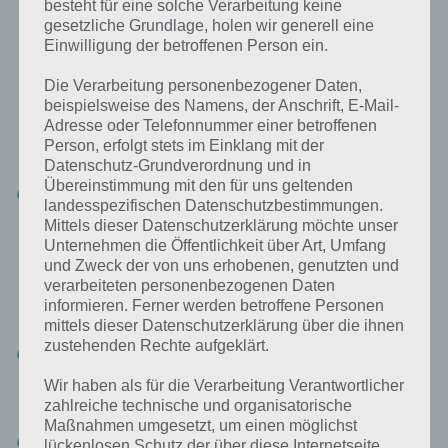
besteht für eine solche Verarbeitung keine
Ob du das Smartphone im Handel wie bspw. Media Markt kaufst
gesetzliche Grundlage, holen wir generell eine
oder online, musst du selber wissen. Der Vorteil bei Media Markt ist,
Einwilligung der betroffenen Person ein.
dass du das Smartphone direkt vor Ort testen kannst. Vor allem
wenn du nicht weißt, welche Displaygröße die richtige für dich ist.
Die Verarbeitung personenbezogener Daten,
Hast du bereits Erfahrung damit, dann kannst du auch direkt online
beispielsweise des Namens, der Anschrift, E-Mail-
Adresse oder Telefonnummer einer betroffenen
einkaufen, wo die Auswahl deutlich größer ist. In diesem Artikel
Person, erfolgt stets im Einklang mit der
verlinken wir auf folgende Shops:
Datenschutz-Grundverordnung und in
Übereinstimmung mit den für uns geltenden
Nullprozentshop.de
: Sehr seriöser Anbieter (gehört zur
landesspezifischen Datenschutzbestimmungen.
notebooksbilliger.de AG – einer der größten Technik-
Mittels dieser Datenschutzerklärung möchte unser
Versandhändler in Deutschland). Großer Vorteil: Du zahlst den
Unternehmen die Öffentlichkeit über Art, Umfang
Preis des Smartphones nicht einmalig (was gerne mal 200 bis 800
Euro sein kann), sondern über 6, 9 oder 12 Monate und das
und Zweck der von uns erhobenen, genutzten und
OHNE Mehrkosten. Damit hast du noch Geld für andere wichtige
verarbeiteten personenbezogenen Daten
Einkäufe zur Verfügung. Teilweise ist nullprozentshop sogar
informieren. Ferner werden betroffene Personen
günstiger als die Konkurrenz.
mittels dieser Datenschutzerklärung über die ihnen
zustehenden Rechte aufgeklärt.
Amazon.de
: Egal ob Versand und Verkauf via Amazon oder
Drittanbieter – Hier kannst du sicher sein, dass die Ware auch
Wir haben als für die Verarbeitung Verantwortlicher
ankommt und wenn nicht, du dich sofort beschweren kannst. Ist
zahlreiche technische und organisatorische
sicherer, als bei unbekannten Shops einzukaufen.
Maßnahmen umgesetzt, um einen möglichst
Notebooksbilliger.de
: Günstige Preise für Smartphones und
lückenlosen Schutz der über diese Internetseite