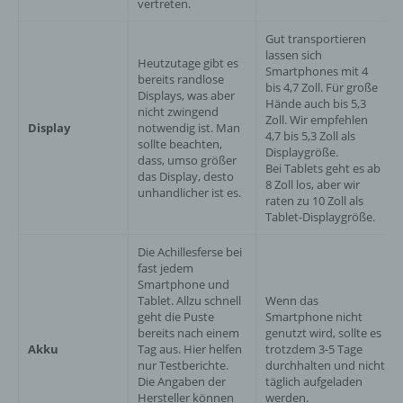
vertreten.
Gut transportieren
lassen sich
Heutzutage gibt es
Smartphones mit 4
bereits randlose
bis 4,7 Zoll. Für große
Displays, was aber
Hände auch bis 5,3
nicht zwingend
Zoll. Wir empfehlen
Display
notwendig ist. Man
4,7 bis 5,3 Zoll als
sollte beachten,
Displaygröße.
dass, umso größer
Bei Tablets geht es ab
das Display, desto
8 Zoll los, aber wir
unhandlicher ist es.
raten zu 10 Zoll als
Tablet-Displaygröße.
Die Achillesferse bei
fast jedem
Smartphone und
Tablet. Allzu schnell
Wenn das
geht die Puste
Smartphone nicht
bereits nach einem
genutzt wird, sollte es
Akku
Tag aus. Hier helfen
trotzdem 3-5 Tage
nur Testberichte.
durchhalten und nicht
Die Angaben der
täglich aufgeladen
Hersteller können
werden.