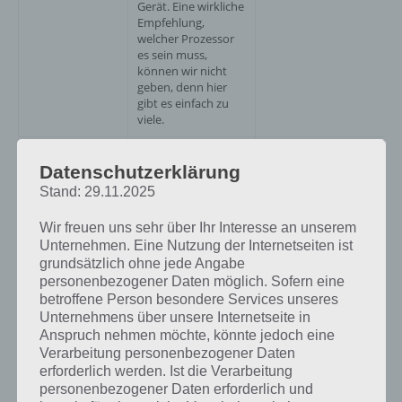
Gerät. Eine wirkliche
Empfehlung,
welcher Prozessor
es sein muss,
können wir nicht
geben, denn hier
gibt es einfach zu
viele.
Es gibt große
Datenschutzerklärung
Unternehmen, die
Beachte, dass du bei
Smartphones
einigen auch die
Stand: 29.11.2025
produzieren. Dazu
Marke mitbezahlst,
Hersteller
zählen Apple,
die unbekannteren
Wir freuen uns sehr über Ihr Interesse an unserem
Samsung, Huawei,
aber nicht schlechter
Unternehmen. Eine Nutzung der Internetseiten ist
Sony, LG, HTC und
sein müssen.
grundsätzlich ohne jede Angabe
viele mehr.
personenbezogener Daten möglich. Sofern eine
betroffene Person besondere Services unseres
Unternehmens über unsere Internetseite in
Anspruch nehmen möchte, könnte jedoch eine
Verarbeitung personenbezogener Daten
Wo sollte ich mein Smartphone / Tablet
erforderlich werden. Ist die Verarbeitung
kaufen?
personenbezogener Daten erforderlich und