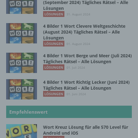
(September 2024) Tägliches Rätsel – Alle
Lösungen
Registrierung auf unserer Internetseite
LÖSUNGEN
31. August 2024
Die betroffene Person hat die Möglichkeit, sich auf
4 Bilder 1 Wort Clevere Weltgeschichte
der Internetseite des für die Verarbeitung
(August 2024) Tägliches Rätsel – Alle
Verantwortlichen unter Angabe von
Lösungen
personenbezogenen Daten zu registrieren.
LÖSUNGEN
01. August 2024
Welche personenbezogenen Daten dabei an den
für die Verarbeitung Verantwortlichen übermittelt
4 Bilder 1 Wort Berge und Meer (Juli 2024)
werden, ergibt sich aus der jeweiligen
Tägliches Rätsel – Alle Lösungen
Eingabemaske, die für die Registrierung
LÖSUNGEN
01. Juli 2024
verwendet wird. Die von der betroffenen Person
eingegebenen personenbezogenen Daten werden
4 Bilder 1 Wort Richtig Lecker (Juni 2024)
ausschließlich für die interne Verwendung bei dem
Tägliches Rätsel – Alle Lösungen
für die Verarbeitung Verantwortlichen und für
LÖSUNGEN
01. Juni 2024
eigene Zwecke erhoben und gespeichert. Der für
die Verarbeitung Verantwortliche kann die
Weitergabe an einen oder mehrere
Empfehlenswert
Auftragsverarbeiter, beispielsweise einen
Paketdienstleister, veranlassen, der die
Wort Kreuz Lösung für alle 570 Level für
personenbezogenen Daten ebenfalls
Android und iOS
ausschließlich für eine interne Verwendung, die