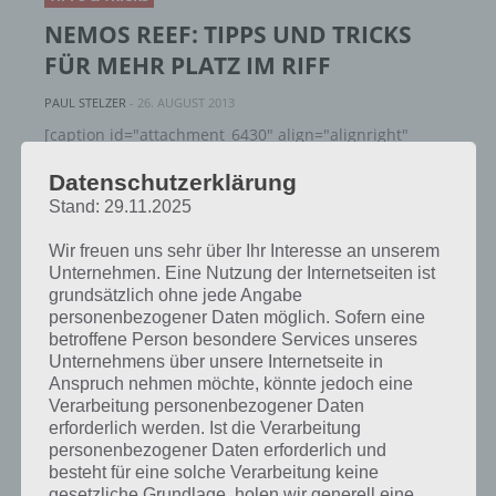
NEMOS REEF: TIPPS UND TRICKS
FÜR MEHR PLATZ IM RIFF
PAUL STELZER
-
26. AUGUST 2013
[caption id="attachment_6430" align="alignright"
width="124"] Nemos Reef[/caption] In diesem Artikel
Datenschutzerklärung
zu Nemos Reef wollen wir ein paar Tipps und Tricks
Stand: 29.11.2025
vorstellen, wie du in deinem Riff wieder für…
Wir freuen uns sehr über Ihr Interesse an unserem
Unternehmen. Eine Nutzung der Internetseiten ist
grundsätzlich ohne jede Angabe
personenbezogener Daten möglich. Sofern eine
betroffene Person besondere Services unseres
Unternehmens über unsere Internetseite in
Anspruch nehmen möchte, könnte jedoch eine
Verarbeitung personenbezogener Daten
erforderlich werden. Ist die Verarbeitung
personenbezogener Daten erforderlich und
besteht für eine solche Verarbeitung keine
gesetzliche Grundlage, holen wir generell eine