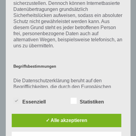
sicherzustellen. Dennoch können Internetbasierte
Datenübertragungen grundsätzlich
Sicherheitslücken aufweisen, sodass ein absoluter
Schutz nicht gewährleistet werden kann. Aus
diesem Grund steht es jeder betroffenen Person
frei, personenbezogene Daten auch auf
alternativen Wegen, beispielsweise telefonisch, an
TIPPS & TRICKS
uns zu übermitteln.
NEMOS REEF FREUNDE FINDEN
UND HINZUFÜGEN – ANDROID
Begriffsbestimmungen
UND IOS
PAUL STELZER
-
09. AUGUST 2013
Die Datenschutzerklärung beruht auf den
Begrifflichkeiten, die durch den Europäischen
[caption id="attachment_6430" align="alignright"
Richtlinien- und Verordnungsgeber beim Erlass
width="124"] Nemos Reef[/caption] In unserem Artikel
der Datenschutz-Grundverordnung (DS-GVO)
zu Nemos Reef haben wir erwähnt wie wichtig
Essenziell
Statistiken
verwendet wurden. Unsere Datenschutzerklärung
Freunde sind. Entsprechend könnt ihr hier zahlreiche
soll sowohl für die Öffentlichkeit als auch für
Nemos Reef Freunde…
unsere Kunden und Geschäftspartner einfach
✓ Alle akzeptieren
lesbar und verständlich sein. Um dies zu
gewährleisten, möchten wir vorab die verwendeten
Begrifflichkeiten erläutern.