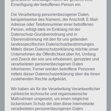
Einwilligung der betroffenen Person ein.
TIPPS & TRICKS
Die Verarbeitung personenbezogener Daten,
beispielsweise des Namens, der Anschrift, E-Mail-
NEMOS REEF: KOOP QUESTS FÜR
Adresse oder Telefonnummer einer betroffenen
ANDROID UND IOS
Person, erfolgt stets im Einklang mit der
Datenschutz-Grundverordnung und in
PAUL STELZER
-
24. AUGUST 2013
Übereinstimmung mit den für uns geltenden
landesspezifischen Datenschutzbestimmungen.
[caption id="attachment_6430" align="alignright"
Mittels dieser Datenschutzerklärung möchte unser
width="124"] Nemos Reef[/caption] In diesem Artikel
Unternehmen die Öffentlichkeit über Art, Umfang
haben wir für die Spiele App Nemos Reef zahlreiche
und Zweck der von uns erhobenen, genutzten und
Informationen, Tipps und Tricks zu den sogenannten
verarbeiteten personenbezogenen Daten
Kooperativen Quests…
informieren. Ferner werden betroffene Personen
mittels dieser Datenschutzerklärung über die ihnen
zustehenden Rechte aufgeklärt.
Wir haben als für die Verarbeitung Verantwortlicher
zahlreiche technische und organisatorische
Maßnahmen umgesetzt, um einen möglichst
lückenlosen Schutz der über diese Internetseite
verarbeiteten personenbezogenen Daten