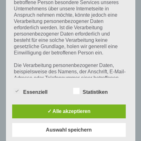
betroffene Person besondere Services unseres
[caption id="attachment_7702" align="alignright"
Unternehmens über unsere Internetseite in
width="124"] Hungry Shark Evolution[/caption]
Anspruch nehmen möchte, könnte jedoch eine
Nachdem wir euch im ersten Artikel umfangreich mit
Verarbeitung personenbezogener Daten
Tipps, Tricks und Cheats versorgt haben, wollen wir im
erforderlich werden. Ist die Verarbeitung
2. Artikel zum…
personenbezogener Daten erforderlich und
besteht für eine solche Verarbeitung keine
gesetzliche Grundlage, holen wir generell eine
Einwilligung der betroffenen Person ein.
Die Verarbeitung personenbezogener Daten,
beispielsweise des Namens, der Anschrift, E-Mail-
Adresse oder Telefonnummer einer betroffenen
Person, erfolgt stets im Einklang mit der
Datenschutz-Grundverordnung und in
Essenziell
Statistiken
Übereinstimmung mit den für uns geltenden
landesspezifischen Datenschutzbestimmungen.
Mittels dieser Datenschutzerklärung möchte unser
✓ Alle akzeptieren
Unternehmen die Öffentlichkeit über Art, Umfang
und Zweck der von uns erhobenen, genutzten und
verarbeiteten personenbezogenen Daten
Auswahl speichern
TIPPS & TRICKS
informieren. Ferner werden betroffene Personen
mittels dieser Datenschutzerklärung über die ihnen