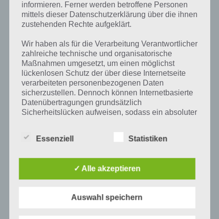
DOOORS 4 LEVEL 11 BIS 20 LÖSUNG
informieren. Ferner werden betroffene Personen
mittels dieser Datenschutzerklärung über die ihnen
PAUL STELZER
-
12. AUGUST 2014
zustehenden Rechte aufgeklärt.
[caption id="attachment_17650" align="alignright"
Wir haben als für die Verarbeitung Verantwortlicher
width="150"] Dooors 4 von 58 Works[/caption] Weiter
zahlreiche technische und organisatorische
geht es mit den Dooors 4 Lösung der Level 11, 12, 13,
Maßnahmen umgesetzt, um einen möglichst
14, 15, 16, 17, 18,…
lückenlosen Schutz der über diese Internetseite
verarbeiteten personenbezogenen Daten
sicherzustellen. Dennoch können Internetbasierte
Datenübertragungen grundsätzlich
Sicherheitslücken aufweisen, sodass ein absoluter
Schutz nicht gewährleistet werden kann. Aus
diesem Grund steht es jeder betroffenen Person
Essenziell
Statistiken
frei, personenbezogene Daten auch auf
alternativen Wegen, beispielsweise telefonisch, an
uns zu übermitteln.
✓ Alle akzeptieren
Begriffsbestimmungen
Auswahl speichern
Die Datenschutzerklärung beruht auf den