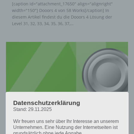
[caption id="attachment_17650" align="alignright"
width="150"] Dooors 4 von 58 Works[/caption] In
diesem Artikel findest du die Dooors 4 Lösung der
Level 31, 32, 33, 34, 35, 36, 37,…
Datenschutzerklärung
Stand: 29.11.2025
LÖSUNGEN
Wir freuen uns sehr über Ihr Interesse an unserem
DOOORS 4 LEVEL 21 BIS 30 LÖSUNG
Unternehmen. Eine Nutzung der Internetseiten ist
grundsätzlich ohne jede Angabe