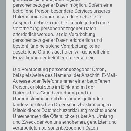
PAUL STELZER
-
12. AUGUST 2014
personenbezogener Daten möglich. Sofern eine
betroffene Person besondere Services unseres
[caption id="attachment_17650" align="alignright"
Unternehmens über unsere Internetseite in
width="150"] Dooors 4 von 58 Works[/caption] Die
Anspruch nehmen möchte, könnte jedoch eine
Lösung zu den Dooors 4 Leveln von 21, 22, 23, 24, 25,
Verarbeitung personenbezogener Daten
26, 27, 28, 29, 30…
erforderlich werden. Ist die Verarbeitung
personenbezogener Daten erforderlich und
besteht für eine solche Verarbeitung keine
gesetzliche Grundlage, holen wir generell eine
Einwilligung der betroffenen Person ein.
Die Verarbeitung personenbezogener Daten,
beispielsweise des Namens, der Anschrift, E-Mail-
Adresse oder Telefonnummer einer betroffenen
Person, erfolgt stets im Einklang mit der
Datenschutz-Grundverordnung und in
Übereinstimmung mit den für uns geltenden
landesspezifischen Datenschutzbestimmungen.
Mittels dieser Datenschutzerklärung möchte unser
Unternehmen die Öffentlichkeit über Art, Umfang
und Zweck der von uns erhobenen, genutzten und
LÖSUNGEN
verarbeiteten personenbezogenen Daten