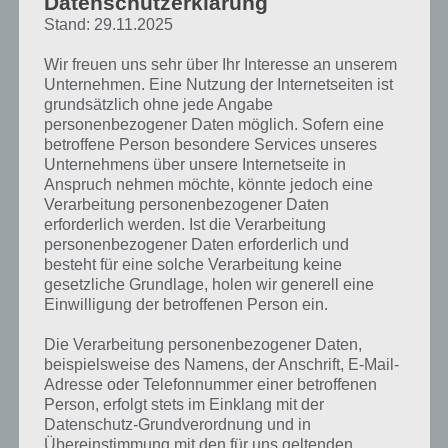
SIMPSONS SPRINGFIELD: MIT
Datenschutzerklärung
Stand: 29.11.2025
DIESEM TRICK VIELE
SCHAUMSTOFFHÄNDE SAMMELN
Wir freuen uns sehr über Ihr Interesse an unserem
Unternehmen. Eine Nutzung der Internetseiten ist
PAUL STELZER
-
27. JUNI 2015
grundsätzlich ohne jede Angabe
[caption id="attachment_21830" align="alignright"
personenbezogener Daten möglich. Sofern eine
width="150"] Die Simpsons Springfield Tipp-Ball von
betroffene Person besondere Services unseres
Unternehmens über unsere Internetseite in
EA[/caption] Heute stellen wir euch in Simpsons
Anspruch nehmen möchte, könnte jedoch eine
Springfield einen Trick vor, in welchem ihr viele
Verarbeitung personenbezogener Daten
Schaumstoffhände beim Tipp-Ball-Event…
erforderlich werden. Ist die Verarbeitung
personenbezogener Daten erforderlich und
besteht für eine solche Verarbeitung keine
gesetzliche Grundlage, holen wir generell eine
Einwilligung der betroffenen Person ein.
Die Verarbeitung personenbezogener Daten,
beispielsweise des Namens, der Anschrift, E-Mail-
Adresse oder Telefonnummer einer betroffenen
Person, erfolgt stets im Einklang mit der
Datenschutz-Grundverordnung und in
Übereinstimmung mit den für uns geltenden