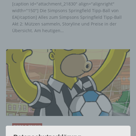
[caption id="attachment_21830" align="alignright"
width="150"] Die Simpsons Springfield Tipp-Ball von
EA[/caption] Alles zum Simpsons Springfield Tipp-Ball
Akt 2: Mützen sammeln, Storyline und Preise in der
Übersicht. Am heutigen…
TIPPS & TRICKS