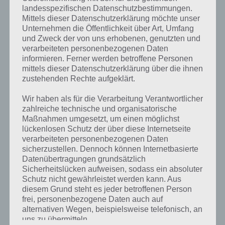
landesspezifischen Datenschutzbestimmungen.
Mittels dieser Datenschutzerklärung möchte unser
Unternehmen die Öffentlichkeit über Art, Umfang
und Zweck der von uns erhobenen, genutzten und
TIPPS & TRICKS
verarbeiteten personenbezogenen Daten
SIMPSONS SPRINGFIELD: SO
informieren. Ferner werden betroffene Personen
FUNKTIONIERT TIPP-BALL (MIT
mittels dieser Datenschutzerklärung über die ihnen
zustehenden Rechte aufgeklärt.
TIPPS)
Wir haben als für die Verarbeitung Verantwortlicher
PAUL STELZER
-
25. JUNI 2015
zahlreiche technische und organisatorische
[caption id="attachment_21830" align="alignright"
Maßnahmen umgesetzt, um einen möglichst
width="150"] Die Simpsons Springfield Tipp-Ball von
lückenlosen Schutz der über diese Internetseite
EA[/caption] Dieser Artikel ist für Einsteiger gedacht,
verarbeiteten personenbezogenen Daten
um die Funktionweise des Tipp-Ball in Simpsons
sicherzustellen. Dennoch können Internetbasierte
Datenübertragungen grundsätzlich
Springfield zu verstehen. In…
Sicherheitslücken aufweisen, sodass ein absoluter
Schutz nicht gewährleistet werden kann. Aus
diesem Grund steht es jeder betroffenen Person
frei, personenbezogene Daten auch auf
alternativen Wegen, beispielsweise telefonisch, an
uns zu übermitteln.