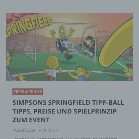
Personenbezogene Daten sind alle
Informationen, die sich auf eine identifizierte
oder identifizierbare natürliche Person (im
Folgenden „betroffene Person") beziehen.
Als identifizierbar wird eine natürliche
Person angesehen, die direkt oder indirekt,
insbesondere mittels Zuordnung zu einer
Kennung wie einem Namen, zu einer
Kennnummer, zu Standortdaten, zu einer
Online-Kennung oder zu einem oder
mehreren besonderen Merkmalen, die
Ausdruck der physischen, physiologischen,
genetischen, psychischen, wirtschaftlichen,
kulturellen oder sozialen Identität dieser
natürlichen Person sind, identifiziert werden
TIPPS & TRICKS
kann.
SIMPSONS SPRINGFIELD TIPP-BALL
TIPPS, PREISE UND SPIELPRINZIP
ZUM EVENT
b) betroffene Person
PAUL STELZER
-
24. JUNI 2015
Betroffene Person ist jede identifizierte oder