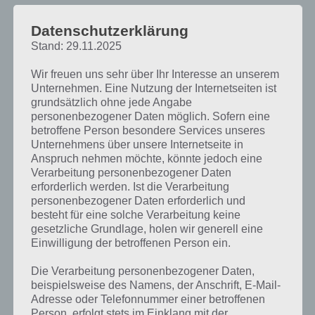
PAUL STELZER
-
03. SEPTEMBER 2014
[caption id="attachment_18028" align="alignright"
Datenschutzerklärung
width="150"] Battle Camp von PennyPop[/caption] Hier
Stand: 29.11.2025
haben wir alles Wissenswerte zum Trupp, Freunde,
Wir freuen uns sehr über Ihr Interesse an unserem
PvP Kampf und Server wechseln in der Spiele App
Unternehmen. Eine Nutzung der Internetseiten ist
Battle Camp…
grundsätzlich ohne jede Angabe
personenbezogener Daten möglich. Sofern eine
betroffene Person besondere Services unseres
Unternehmens über unsere Internetseite in
Anspruch nehmen möchte, könnte jedoch eine
Verarbeitung personenbezogener Daten
erforderlich werden. Ist die Verarbeitung
personenbezogener Daten erforderlich und
besteht für eine solche Verarbeitung keine
gesetzliche Grundlage, holen wir generell eine
Einwilligung der betroffenen Person ein.
Die Verarbeitung personenbezogener Daten,
beispielsweise des Namens, der Anschrift, E-Mail-
Adresse oder Telefonnummer einer betroffenen
TIPPS & TRICKS
Person, erfolgt stets im Einklang mit der