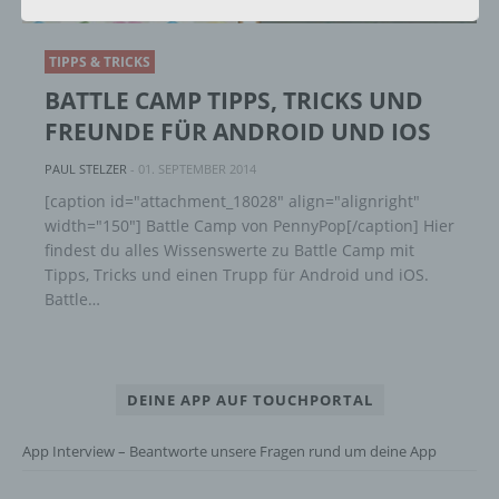
alternativen Wegen, beispielsweise telefonisch, an
uns zu übermitteln.
TIPPS & TRICKS
BATTLE CAMP TIPPS, TRICKS UND
Begriffsbestimmungen
FREUNDE FÜR ANDROID UND IOS
Die Datenschutzerklärung beruht auf den
PAUL STELZER
-
01. SEPTEMBER 2014
Begrifflichkeiten, die durch den Europäischen
[caption id="attachment_18028" align="alignright"
Richtlinien- und Verordnungsgeber beim Erlass
width="150"] Battle Camp von PennyPop[/caption] Hier
der Datenschutz-Grundverordnung (DS-GVO)
findest du alles Wissenswerte zu Battle Camp mit
verwendet wurden. Unsere Datenschutzerklärung
soll sowohl für die Öffentlichkeit als auch für
Tipps, Tricks und einen Trupp für Android und iOS.
unsere Kunden und Geschäftspartner einfach
Battle…
lesbar und verständlich sein. Um dies zu
gewährleisten, möchten wir vorab die verwendeten
Begrifflichkeiten erläutern.
DEINE APP AUF TOUCHPORTAL
Wir verwenden in dieser Datenschutzerklärung
unter anderem die folgenden Begriffe:
App Interview – Beantworte unsere Fragen rund um deine App