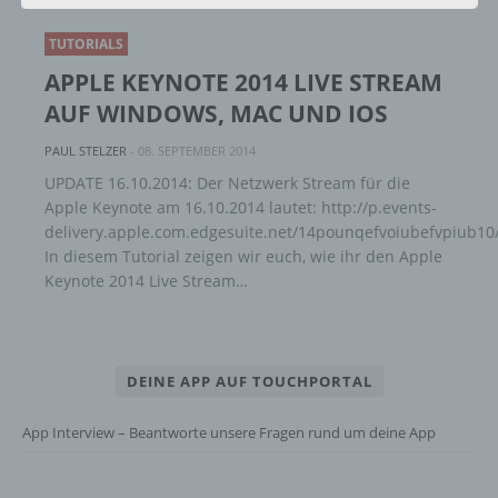
alternativen Wegen, beispielsweise telefonisch, an
uns zu übermitteln.
TUTORIALS
APPLE KEYNOTE 2014 LIVE STREAM
Begriffsbestimmungen
AUF WINDOWS, MAC UND IOS
PAUL STELZER
-
08. SEPTEMBER 2014
Die Datenschutzerklärung beruht auf den
Begrifflichkeiten, die durch den Europäischen
UPDATE 16.10.2014: Der Netzwerk Stream für die
Richtlinien- und Verordnungsgeber beim Erlass
Apple Keynote am 16.10.2014 lautet: http://p.events-
der Datenschutz-Grundverordnung (DS-GVO)
delivery.apple.com.edgesuite.net/14pounqefvoiubefvpiub
verwendet wurden. Unsere Datenschutzerklärung
In diesem Tutorial zeigen wir euch, wie ihr den Apple
soll sowohl für die Öffentlichkeit als auch für
Keynote 2014 Live Stream…
unsere Kunden und Geschäftspartner einfach
lesbar und verständlich sein. Um dies zu
gewährleisten, möchten wir vorab die verwendeten
Begrifflichkeiten erläutern.
DEINE APP AUF TOUCHPORTAL
Wir verwenden in dieser Datenschutzerklärung
unter anderem die folgenden Begriffe:
App Interview – Beantworte unsere Fragen rund um deine App