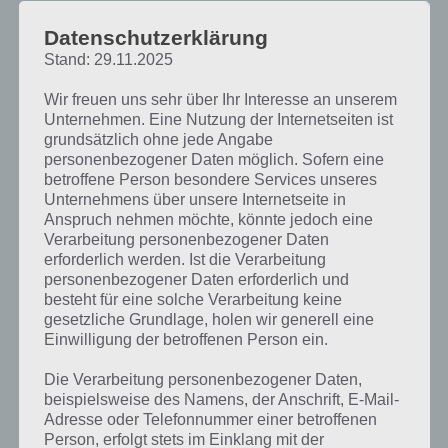
PAUL STELZER
-
09. SEPTEMBER 2014
Datenschutzerklärung
Am 9.9.2014 hat Apple auf der Keynote neue Geräte
Stand: 29.11.2025
vorgestellt, neben dem iPhone 6 wurde die Apple
Watch und Apple Pay vorgestellt. In diesem Artikel
Wir freuen uns sehr über Ihr Interesse an unserem
wollen wir…
Unternehmen. Eine Nutzung der Internetseiten ist
grundsätzlich ohne jede Angabe
personenbezogener Daten möglich. Sofern eine
betroffene Person besondere Services unseres
Unternehmens über unsere Internetseite in
Anspruch nehmen möchte, könnte jedoch eine
Verarbeitung personenbezogener Daten
erforderlich werden. Ist die Verarbeitung
personenbezogener Daten erforderlich und
besteht für eine solche Verarbeitung keine
gesetzliche Grundlage, holen wir generell eine
Einwilligung der betroffenen Person ein.
Die Verarbeitung personenbezogener Daten,
beispielsweise des Namens, der Anschrift, E-Mail-
Adresse oder Telefonnummer einer betroffenen
NEWS
Person, erfolgt stets im Einklang mit der