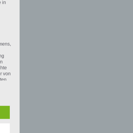
 in
mens,
ng
en
chte
r von
ten
.
ische
n
ann.