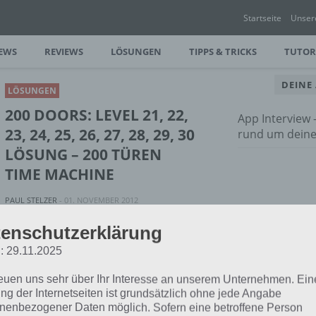
Startseite
Unser
EWS
REVIEWS
LÖSUNGEN
TIPPS & TRICKS
TUTOR
DEINE
LÖSUNGEN
200 DOORS: LEVEL 21, 22,
App Interview
23, 24, 25, 26, 27, 28, 29, 30
rund um dein
LÖSUNG – 200 TÜREN
TIME MACHINE
PAUL STELZER
-
01. NOVEMBER 2012
[caption id="attachment_3961"
enschutzerklärung
align="alignright" width="124"] 200
: 29.11.2025
he zur Lösung von 200 Doors mit den
reuen uns sehr über Ihr Interesse an unserem Unternehmen. Ein
ng der Internetseiten ist grundsätzlich ohne jede Angabe
nenbezogener Daten möglich. Sofern eine betroffene Person
LÖSUNGEN