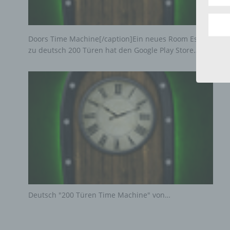
Aus d
perso
telef
Doors Time Machine[/caption]Ein neues Room Escape Spi
zu deutsch 200 Türen hat den Google Play Store…
Begr
Die D
Europ
Daten
Daten
Kunde
dies 
Begrif
Wir v
folge
Deutsch "200 Türen Time Machine" von…