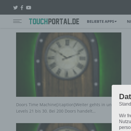
BELIEBTE APPS
N
Dat
Stand
Doors Time Machine[/caption]Weiter gehts in unserer Rei
Levels 21 bis 30. Bei 200 Doors handelt…
Wir f
Nutzu
perso