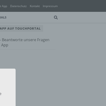
e App
Datenschutz
Kontakt
Impressum
IALS
 APP AUF TOUCHPORTAL
 – Beantworte unsere Fragen
e App
e