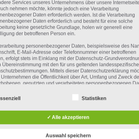
dere Services unseres Unternehmens über unsere Internetseite
200 DOORS: LEVEL 11, 12,
uch nehmen möchte, könnte jedoch eine Verarbeitung
nenbezogener Daten erforderlich werden. Ist die Verarbeitung
13, 14, 15, 16, 17, 18, 19, 20
nenbezogener Daten erforderlich und besteht für eine solche
LÖSUNG
beitung keine gesetzliche Grundlage, holen wir generell eine
lligung der betroffenen Person ein.
PAUL STELZER
-
01. NOVEMBER 2012
[caption id="attachment_3961"
erarbeitung personenbezogener Daten, beispielsweise des Na
nschrift, E-Mail-Adresse oder Telefonnummer einer betroffenen
align="alignright" width="124"] 200
n, erfolgt stets im Einklang mit der Datenschutz-Grundverordnu
Doors Time Machine[/caption]Nachdem
n Übereinstimmung mit den für uns geltenden landesspezifisch
ors gezeigt haben, wollen wir unsere
schutzbestimmungen. Mittels dieser Datenschutzerklärung mö
 Unternehmen die Öffentlichkeit über Art, Umfang und Zweck de
rhobenen, genutzten und verarbeiteten personenbezogenen Da
mieren. Ferner werden betroffene Personen mittels dieser
LÖSUNGEN
schutzerklärung über die ihnen zustehenden Rechte aufgeklärt
ssenziell
Statistiken
200 DOORS: LEVEL 1, 2, 3,
aben als für die Verarbeitung Verantwortlicher zahlreiche techn
4, 5, 6, 7, 8, 9, 10 LÖSUNG
rganisatorische Maßnahmen umgesetzt, um einen möglichst
✓ Alle akzeptieren
FÜR ANDROID – 200
nlosen Schutz der über diese Internetseite verarbeiteten
nenbezogenen Daten sicherzustellen. Dennoch können
TÜREN TIME MACHINE
netbasierte Datenübertragungen grundsätzlich Sicherheitslücke
Auswahl speichern
isen, sodass ein absoluter Schutz nicht gewährleistet werden k