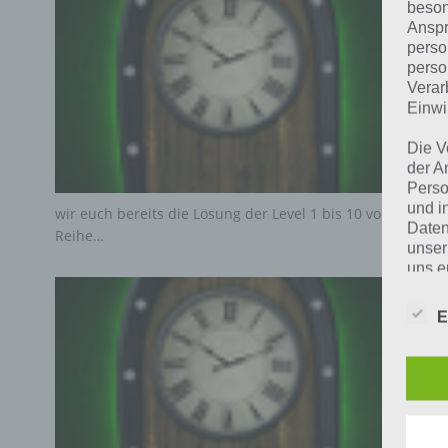
beson
Anspr
perso
perso
Verar
Einwi
Die V
der A
Perso
und i
wir euch bereits die Lösung der Level 1 bis 10 von 200 Do
Daten
Reihe…
unser
uns e
infor
Daten
E
Wir h
und o
lücke
perso
Inter
aufwe