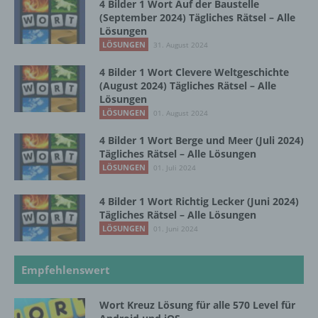
4 Bilder 1 Wort Auf der Baustelle
einer identifizierten oder identifizierbaren
(September 2024) Tägliches Rätsel – Alle
natürlichen Person zugewiesen werden.
Lösungen
LÖSUNGEN
31. August 2024
4 Bilder 1 Wort Clevere Weltgeschichte
g) Verantwortlicher oder für die Verarbeitung
(August 2024) Tägliches Rätsel – Alle
Verantwortlicher
Lösungen
LÖSUNGEN
01. August 2024
Verantwortlicher oder für die Verarbeitung
Verantwortlicher ist die natürliche oder
4 Bilder 1 Wort Berge und Meer (Juli 2024)
juristische Person, Behörde, Einrichtung
Tägliches Rätsel – Alle Lösungen
oder andere Stelle, die allein oder
LÖSUNGEN
01. Juli 2024
gemeinsam mit anderen über die Zwecke
und Mittel der Verarbeitung von
4 Bilder 1 Wort Richtig Lecker (Juni 2024)
personenbezogenen Daten entscheidet.
Tägliches Rätsel – Alle Lösungen
Sind die Zwecke und Mittel dieser
LÖSUNGEN
01. Juni 2024
Verarbeitung durch das Unionsrecht oder
das Recht der Mitgliedstaaten vorgegeben,
so kann der Verantwortliche
Empfehlenswert
beziehungsweise können die bestimmten
Kriterien seiner Benennung nach dem
Wort Kreuz Lösung für alle 570 Level für
Unionsrecht oder dem Recht der