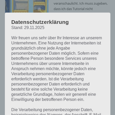
veranschaulicht. Ich muss zugeben,
dass ich das Tutorial nicht
gemeistert hatte, da ich nicht
verstanden hatte, dass während der
Datenschutzerklärung
Ball fliegt, man nun bereits
Stand: 29.11.2025
eingreifen kann und so bspw. nach
oben schießen kann. Dies habe ich
Wir freuen uns sehr über Ihr Interesse an unserem
erst im Spiel mitbekommen. Daran
Unternehmen. Eine Nutzung der Internetseiten ist
erkennt man sehr gut, dass Zlatan
grundsätzlich ohne jede Angabe
Legends kein 0815 Arcade-Sportspiel
personenbezogener Daten möglich. Sofern eine
ist, sondern eine echte
betroffene Person besondere Services unseres
Herausforderung sein soll.
Zlatan Legends
Unternehmens über unsere Internetseite in
Anspruch nehmen möchte, könnte jedoch eine
Screenshot vom Spiel
In den Arenen tritt man dann in
Verarbeitung personenbezogener Daten
– (c) Isbit Games
Zlatan Legends gegen andere
erforderlich werden. Ist die Verarbeitung
Computergegner an, wobei die
personenbezogener Daten erforderlich und
besteht für eine solche Verarbeitung keine
Aufgabe darin besteht vor diesen die Ziellinie zu erreichen. Dazu
gesetzliche Grundlage, holen wir generell eine
muss man mit seinem Finger nach hinten ziehen und die Richtung
Einwilligung der betroffenen Person ein.
festlegen, in welcher Zlatan den Ball schießen soll. In der Arena, bzw.
einfacher ausgedrückt in dem Level, welches stets von unten nach
Die Verarbeitung personenbezogener Daten,
oben läuft, gibt es verschiedene Elemente. An einigen Banden kann
beispielsweise des Namens, der Anschrift, E-Mail-