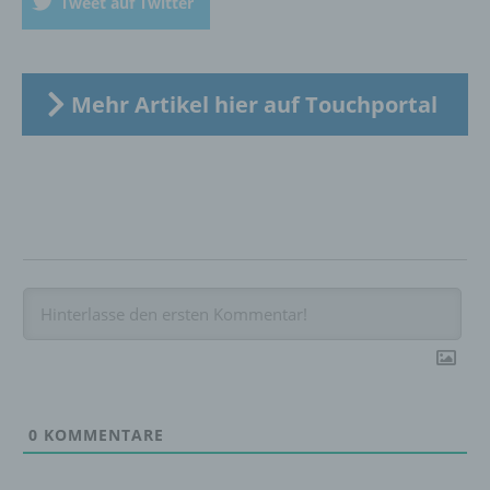
Tweet auf Twitter
Bereitstellung, den Abgleich oder die
Verknüpfung, die Einschränkung, das
Löschen oder die Vernichtung.
Mehr Artikel hier auf Touchportal
d) Einschränkung der Verarbeitung
Einschränkung der Verarbeitung ist die
Markierung gespeicherter
personenbezogener Daten mit dem Ziel, ihre
künftige Verarbeitung einzuschränken.
e) Profiling
Profiling ist jede Art der automatisierten
Verarbeitung personenbezogener Daten, die
darin besteht, dass diese
0
KOMMENTARE
personenbezogenen Daten verwendet
werden, um bestimmte persönliche Aspekte,
die sich auf eine natürliche Person beziehen,