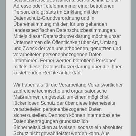
der Ball abprallen, an anderen sollte man nicht gegentreffen. Zudem
Adresse oder Telefonnummer einer betroffenen
gibt es bei Zlatan Legends Booster, verzweigte Wege und mehr. Nur
Person, erfolgt stets im Einklang mit der
mit einer guten Strategie und schnellen Schüssen wirst du es
Datenschutz-Grundverordnung und in
schaffen als erster das Ziel zu erreichen.
Übereinstimmung mit den für uns geltenden
landesspezifischen Datenschutzbestimmungen.
Mittels dieser Datenschutzerklärung möchte unser
Gute Grafik, überladene Menüs
Unternehmen die Öffentlichkeit über Art, Umfang
und Zweck der von uns erhobenen, genutzten und
Die Grafik von Zlatan Legends kann vollends überzeugen, auch wenn
verarbeiteten personenbezogenen Daten
dafür über 1GB Speicherplatz auf dem Gerät zur Verfügung stehen
informieren. Ferner werden betroffene Personen
muss. Etwas überladen finde ich jedoch die Menüs. Stets muss man
mittels dieser Datenschutzerklärung über die ihnen
in einzelne Rubriken reingehen, dort Upgrades vornehmen. Vor
zustehenden Rechte aufgeklärt.
allem beim ersten mal geht da schnell der Überblick verloren. Erst
nachdem man Zlatan Legends einige male gespielt hat, wird man
Wir haben als für die Verarbeitung Verantwortlicher
dies besser verstehen. Problematisch ist, dass Zlatan Legends nur
zahlreiche technische und organisatorische
Maßnahmen umgesetzt, um einen möglichst
auf Englisch verfügbar ist. Willst du also die einzelnen Elemente
lückenlosen Schutz der über diese Internetseite
besser verstehen, solltest du über gute Englischkenntnisse verfügen.
verarbeiteten personenbezogenen Daten
sicherzustellen. Dennoch können Internetbasierte
Datenübertragungen grundsätzlich
Trailer Video zu Zlatan Legends
Sicherheitslücken aufweisen, sodass ein absoluter
Schutz nicht gewährleistet werden kann. Aus
Damit du dir ein besseres Bild von Zlatan Legends machen kannst,