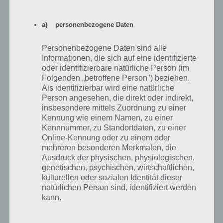
natürlich auch Echtgeld einsetzen, um schneller voranzukommen.
Zwingend notwendig ist das jedoch nicht. Möglichst schnell das Ziel
a) personenbezogene Daten
zu erreichen und so einen neuen Rekord aufzustellen, kann fesseln.
Negativ zu erwähnen ist die grafische Benutzeroberfläche, die
Personenbezogene Daten sind alle
ziemlich überladen daherkommt. Das Tutorial kann leider auch nicht
Informationen, die sich auf eine identifizierte
alle Fragen beantworten. Zudem ist Zlatan Legends nur auf Englisch
oder identifizierbare natürliche Person (im
Folgenden „betroffene Person") beziehen.
verfügbar, sodass du über Englischkenntnisse verfügen solltest, um
Als identifizierbar wird eine natürliche
alles genau zu verstehen. Weiterhin benötigst du über 1GB
Person angesehen, die direkt oder indirekt,
Speicherplatz auf deinem Gerät.
insbesondere mittels Zuordnung zu einer
Kennung wie einem Namen, zu einer
Kennnummer, zu Standortdaten, zu einer
Online-Kennung oder zu einem oder
mehreren besonderen Merkmalen, die
Zlatan Legends für iPhone, iPad und iPod
Ausdruck der physischen, physiologischen,
touch im iTunes App Store
genetischen, psychischen, wirtschaftlichen,
kulturellen oder sozialen Identität dieser
Im iTunes App Store ist Zlatan Legends für iPhone, iPad und iPod
natürlichen Person sind, identifiziert werden
touch verfügbar. iOS 8 oder neuer ist dabei erforderlich. Mit 4,5
kann.
Sternen kommt Zlatan Legends bei den Spielern sehr gut an und das
können wir auch bestätigen. Zum iTunes App Store: