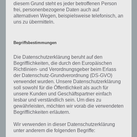
diesem Grund steht es jeder betroffenen Person
haben wir hier noch das offizielle Trailer Video zum Spiel, welches
frei, personenbezogene Daten auch auf
einige Gameplay Elemente zeigt.
alternativen Wegen, beispielsweise telefonisch, an
uns zu übermitteln.
Begriffsbestimmungen
Die Datenschutzerklärung beruht auf den
Begrifflichkeiten, die durch den Europäischen
Richtlinien- und Verordnungsgeber beim Erlass
der Datenschutz-Grundverordnung (DS-GVO)
verwendet wurden. Unsere Datenschutzerklärung
soll sowohl für die Öffentlichkeit als auch für
unsere Kunden und Geschäftspartner einfach
lesbar und verständlich sein. Um dies zu
gewährleisten, möchten wir vorab die verwendeten
Begrifflichkeiten erläutern.
App herunterladen
Wir verwenden in dieser Datenschutzerklärung
Uns konnte Zlatan Legends überzeugen. Sowohl das Gameplay, als
unter anderem die folgenden Begriffe:
auch die Grafik und die Möglichkeiten überzeugen. Wer mag, kann