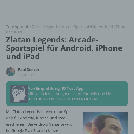
Touchportal
>
Zlatan Legends: Arcade-Sportspiel für Android, iPhone
und iPad
Zlatan Legends: Arcade-
Sportspiel für Android, iPhone
und iPad
Paul Stelzer
29.08.2017
App Empfehlung: IQ Test App
Mit zahlreichen Aufgaben zum Knobeln und Üben
JETZT KOSTENLOS HERUNTERLADEN
Mit Zlatan Legends ist eine neue Spiele
App für Android, iPhone und iPad
erschienen. Die Android Variante wird
im Google Play Store in Kürze