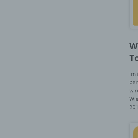
W
T
Im 
ber
wir
Wie
201