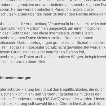
 Unternehmen die Öffentlichkeit über Art, Umfang und Zweck de
en). Aber was genau bringt einem der Wahl-O-Mat? Dieser 
rhobenen, genutzten und verarbeiteten personenbezogenen Da
mieren. Ferner werden betroffene Personen mittels dieser
 man wählen soll, sondern dient lediglich der Auswertung
schutzerklärung über die ihnen zustehenden Rechte aufgeklärt
tei man die meisten Übereinstimmungen hat. Dabei geht 
 so weiter. Jede Frage kann man dabei mit Stimme zu, Ne
aben als für die Verarbeitung Verantwortlicher zahlreiche techn
rganisatorische Maßnahmen umgesetzt, um einen möglichst
 Am Ende folgt dann die Auswertung mit den Parteien, di
nlosen Schutz der über diese Internetseite verarbeiteten
getragen sind.
nenbezogenen Daten sicherzustellen. Dennoch können
netbasierte Datenübertragungen grundsätzlich Sicherheitslücke
r nicht nur eine Auswertung bietet die Wahl-O-Mat App 
isen, sodass ein absoluter Schutz nicht gewährleistet werden k
iesem Grund steht es jeder betroffenen Person frei,
 wen man wählen soll. Die App bietet noch zahlreiche zus
nenbezogene Daten auch auf alternativen Wegen, beispielswe
ten und ein Wahllexikon. Zudem kann man sich die Wahle
onisch, an uns zu übermitteln.
gangenheit ansehen.
übrigen gibt es den Wahl-O-Mat nicht nur zu Bundestagsw
iffsbestimmungen
den Landtagswahlen. Zur Landtagswahl in Bayern wird de
atenschutzerklärung beruht auf den Begrifflichkeiten, die durch
ust 2013 starten. Für die Landtagswahl in Hessen ist aller
äischen Richtlinien- und Verordnungsgeber beim Erlass der
lant.
schutz-Grundverordnung (DS-GVO) verwendet wurden. Unser
schutzerklärung soll sowohl für die Öffentlichkeit als auch für u