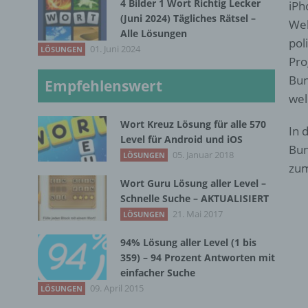
4 Bilder 1 Wort Richtig Lecker
iPh
(Juni 2024) Tägliches Rätsel –
Web
Alle Lösungen
pol
01. Juni 2024
LÖSUNGEN
Pro
Bun
Empfehlenswert
wel
Wort Kreuz Lösung für alle 570
In 
Level für Android und iOS
Bun
05. Januar 2018
LÖSUNGEN
zum
Wort Guru Lösung aller Level –
Schnelle Suche – AKTUALISIERT
21. Mai 2017
LÖSUNGEN
94% Lösung aller Level (1 bis
359) – 94 Prozent Antworten mit
einfacher Suche
09. April 2015
LÖSUNGEN