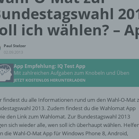
undestagswahl 20
oll ich wählen? – A
Paul Stelzer
02.09.2013
App Empfehlung: IQ Test App
Mit zahlreichen Aufgaben zum Knobeln und Üben
JETZT KOSTENLOS HERUNTERLADEN
r findest du alle Informationen rund um den Wahl-O-Mat 
destagswahl 2013. Zudem findest du die Wahlomat App
ie den Link zum Wahlomat. Zur Bundestagswahl 2013
gen sich wieder alle, wen soll ich überhaupt wählen. Helfe
n die Wahl-O-Mat App für Windows Phone 8, Android,