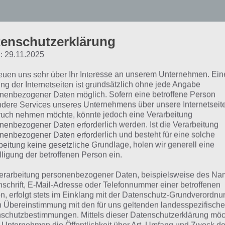
enschutzerklärung
: 29.11.2025
reuen uns sehr über Ihr Interesse an unserem Unternehmen. Ein
undestagswahl 2013: Was 
ng der Internetseiten ist grundsätzlich ohne jede Angabe
nenbezogener Daten möglich. Sofern eine betroffene Person
dere Services unseres Unternehmens über unsere Internetseite
ahl-O-Mat?
uch nehmen möchte, könnte jedoch eine Verarbeitung
nenbezogener Daten erforderlich werden. Ist die Verarbeitung
nenbezogener Daten erforderlich und besteht für eine solche
 Wahl-O-Mat soll dabei helfen, die richtige Partei für eine
beitung keine gesetzliche Grundlage, holen wir generell eine
lligung der betroffenen Person ein.
den verschiedene Fragen gestellt, welche man wahrhei
lte. Am Ende bekommt man dann eine Auswertung, mit wel
erarbeitung personenbezogener Daten, beispielsweise des Na
destagswahl 2013 man die größten Gemeinsamkeiten ha
nschrift, E-Mail-Adresse oder Telefonnummer einer betroffenen
n, erfolgt stets im Einklang mit der Datenschutz-Grundverordnu
n Übereinstimmung mit den für uns geltenden landesspezifisch
 Wahl-O-Mat App steht für Android und iOS kostenlos zur
schutzbestimmungen. Mittels dieser Datenschutzerklärung mö
ne soll die Wahl-O-Mat App auch erscheinen (Information