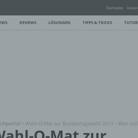
Startseite
Unser
EWS
REVIEWS
LÖSUNGEN
TIPPS & TRICKS
TUTOR
chportal
>
Wahl-O-Mat zur Bundestagswahl 2013 – Wen soll
ahl-O-Mat zur