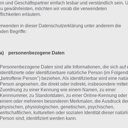
 also zur Bundestagswahl 2013 nicht weiß, ob er CDU, SP
n und Geschäftspartner einfach lesbar und verständlich sein.
zu gewährleisten, möchten wir vorab die verwendeten
e andere Partei wählen soll, der sollte sich die App schnell
flichkeiten erläutern.
destagswahl herunterladen. Ab dem 29. August 2013 hat
jektiven Meinungen mit denen der Parteien zu vergleich
erwenden in dieser Datenschutzerklärung unter anderem die
nden Begriffe:
lte man auf jedenfall.
a) personenbezogene Daten
ahl-O-Mat zur Bundesta
Personenbezogene Daten sind alle Informationen, die sich auf 
013 nutzen
identifizierte oder identifizierbare natürliche Person (im Folgen
„betroffene Person") beziehen. Als identifizierbar wird eine natü
Person angesehen, die direkt oder indirekt, insbesondere mittel
Zuordnung zu einer Kennung wie einem Namen, zu einer
 bereits erwähnt kann man den Wahl-O-mat über verschi
Kennnummer, zu Standortdaten, zu einer Online-Kennung oder
t es diesen als Internetseite. Unter
www.wahl-o-mat.de
wir
einem oder mehreren besonderen Merkmalen, die Ausdruck de
lichkeit geben, diesen Test zu machen. Das ganze kann m
physischen, physiologischen, genetischen, psychischen,
wirtschaftlichen, kulturellen oder sozialen Identität dieser natür
hen, sondern seit neustem durch die Wahl-O-Mat App a
Person sind, identifiziert werden kann.
rtphone oder Tablet.