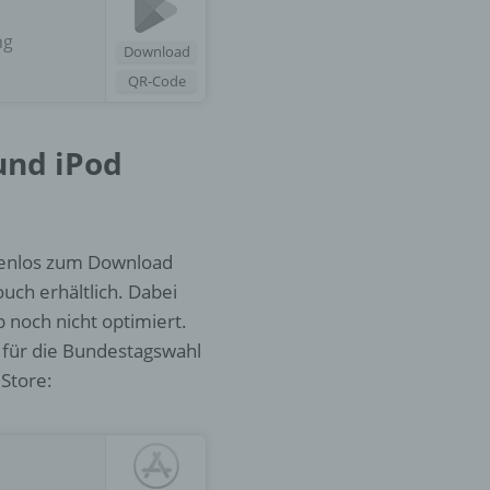
ng
Download
er
ung
QR-Code
und iPod
stenlos zum Download
ouch erhältlich. Dabei
hen,
ng,
p noch nicht optimiert.
essen,
 für die Bundestagswahl
ser
 Store: