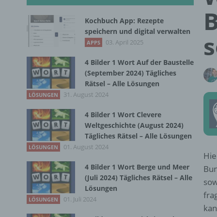
B
Kochbuch App: Rezepte
speichern und digital verwalten
s
03. April 2025
APPS
4 Bilder 1 Wort Auf der Baustelle
(September 2024) Tägliches
Rätsel – Alle Lösungen
31. August 2024
LÖSUNGEN
4 Bilder 1 Wort Clevere
Weltgeschichte (August 2024)
Tägliches Rätsel – Alle Lösungen
01. August 2024
LÖSUNGEN
Hie
4 Bilder 1 Wort Berge und Meer
Bun
(Juli 2024) Tägliches Rätsel – Alle
sow
Lösungen
fra
01. Juli 2024
LÖSUNGEN
kan