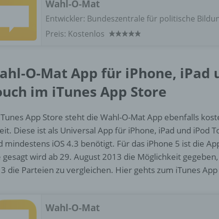
d) Einschränkung der Verarbeitung
Wahl-O-Mat
Entwickler:
Bundeszentrale für politische Bildu
Einschränkung der Verarbeitung ist die Markierung gespeichert
Preis:
Kostenlos
personenbezogener Daten mit dem Ziel, ihre künftige Verarbeit
einzuschränken.
ahl-O-Mat App für iPhone, iPad 
e) Profiling
ouch im iTunes App Store
Profiling ist jede Art der automatisierten Verarbeitung
personenbezogener Daten, die darin besteht, dass diese
iTunes App Store steht die Wahl-O-Mat App ebenfalls ko
personenbezogenen Daten verwendet werden, um bestimmte
eit. Diese ist als Universal App für iPhone, iPad und iPod T
persönliche Aspekte, die sich auf eine natürliche Person bezie
zu bewerten, insbesondere, um Aspekte bezüglich Arbeitsleistu
d mindestens iOS 4.3 benötigt. Für das iPhone 5 ist die Ap
wirtschaftlicher Lage, Gesundheit, persönlicher Vorlieben, Inter
 gesagt wird ab 29. August 2013 die Möglichkeit gegeben,
Zuverlässigkeit, Verhalten, Aufenthaltsort oder Ortswechsel die
3 die Parteien zu vergleichen. Hier gehts zum iTunes App
natürlichen Person zu analysieren oder vorherzusagen.
f) Pseudonymisierung
Wahl-O-Mat