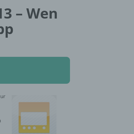
13 – Wen
pp
zur
n