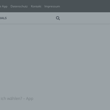
e App
Datenschutz
Kontakt
Impressum
IALS
 ich wählen? – App