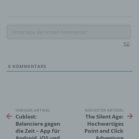
d) Einschränkung der Verarbeitung
Einschränkung der Verarbeitung ist die
Markierung gespeicherter
personenbezogener Daten mit dem Ziel, ihre
künftige Verarbeitung einzuschränken.
0
KOMMENTARE
e) Profiling
Profiling ist jede Art der automatisierten
Verarbeitung personenbezogener Daten, die
darin besteht, dass diese
personenbezogenen Daten verwendet
werden, um bestimmte persönliche Aspekte,
VORIGER ARTIKEL
NÄCHSTER ARTIKEL
die sich auf eine natürliche Person beziehen,
Cublast:
The Silent Age:
zu bewerten, insbesondere, um Aspekte
Balanciere gegen
Hochwertiges
bezüglich Arbeitsleistung, wirtschaftlicher
die Zeit – App für
Point and Click
Lage, Gesundheit, persönlicher Vorlieben,
Android, iOS und
Adventure
Interessen, Zuverlässigkeit, Verhalten,