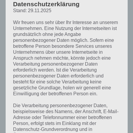
Datenschutzerklärung
nach links bzw. rechts gehen, um
den Bomben auszuweichen. Zu
Stand: 29.11.2025
Beginn ist dies noch relativ einfach,
Wir freuen uns sehr über Ihr Interesse an unserem
denn es gibt stetig eine Lücke
Unternehmen. Eine Nutzung der Internetseiten ist
auszumachen.
grundsätzlich ohne jede Angabe
personenbezogener Daten möglich. Sofern eine
Nach und nach prasseln bei Ultimate
betroffene Person besondere Services unseres
Briefcase aber immer mehr Bomben
Unternehmens über unsere Internetseite in
herab. Einige bringen dir sogar
Anspruch nehmen möchte, könnte jedoch eine
Spielwährungen, wenn diese
Verarbeitung personenbezogener Daten
aufprallen. Zwischendurch kommen
Ultimate Briefcase
erforderlich werden. Ist die Verarbeitung
aber auch richtige Brocken daher,
Screenshot – (c)
personenbezogener Daten erforderlich und
denen ihr besser weit aus dem Weg
Nitrome
besteht für eine solche Verarbeitung keine
gehen solltet.
gesetzliche Grundlage, holen wir generell eine
Einwilligung der betroffenen Person ein.
Schalte weitere Charaktere und vieles mehr
Die Verarbeitung personenbezogener Daten,
frei
beispielsweise des Namens, der Anschrift, E-Mail-
Adresse oder Telefonnummer einer betroffenen
Damit Ultimate Briefcase auch über längere Zeit Spaß macht gibt es
Person, erfolgt stets im Einklang mit der
zahlreiche Charaktere zum Freischalten. Jeder hat dabei spezielle
Datenschutz-Grundverordnung und in