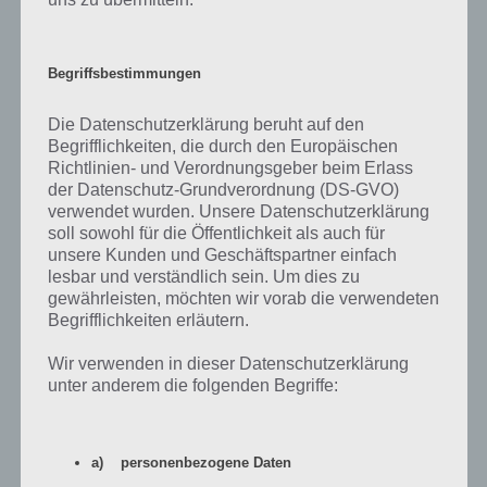
Begriffsbestimmungen
Die Datenschutzerklärung beruht auf den
Begrifflichkeiten, die durch den Europäischen
Richtlinien- und Verordnungsgeber beim Erlass
der Datenschutz-Grundverordnung (DS-GVO)
App herunterladen
verwendet wurden. Unsere Datenschutzerklärung
soll sowohl für die Öffentlichkeit als auch für
Wer Endless-Spiele mag, der kommt bei Ultimate Briefcase voll auf
unsere Kunden und Geschäftspartner einfach
seine Kosten. Versuche möglichst lange im Bombenhagel zu
lesbar und verständlich sein. Um dies zu
überleben, indem du nach links oder rechts gehst. Schalte im Verlauf
gewährleisten, möchten wir vorab die verwendeten
Power-Ups und weitere Charaktere frei, sodass du deinen oder den
Begrifflichkeiten erläutern.
Highscore deiner Freunde überbieten kannst. Umso länger du
überlebst, desto höher dein Highscore.
Wir verwenden in dieser Datenschutzerklärung
unter anderem die folgenden Begriffe:
Ultimate Briefcase kann kostenlos für Android und iOS
heruntergeladen werden. Dabei wird in regelmäßigen Abständen
Werbung integriert, die ihr jedoch auch abschalten könnt, indem ihr
a) personenbezogene Daten
zum In-App-Kauf greift.