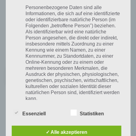
Personenbezogene Daten sind alle
Ultimate Briefcase für Android im Google
Informationen, die sich auf eine identifizierte
oder identifizierbare natürliche Person (im
Play Store
Folgenden „betroffene Person") beziehen.
Als identifizierbar wird eine natürliche
Im Google Play Store kommt Ultimate Briefcase mit 4,2 Sternen auch
Person angesehen, die direkt oder indirekt,
bei den Spielern sehr gut an. So wird vor allem die Herausforderung
insbesondere mittels Zuordnung zu einer
der App gelobt. Benötigt wird ein Android Smartphone oder Tablet
Kennung wie einem Namen, zu einer
mit Android 3 oder höher.
Kennnummer, zu Standortdaten, zu einer
Online-Kennung oder zu einem oder
mehreren besonderen Merkmalen, die
Ultimate Briefcase
Ausdruck der physischen, physiologischen,
+
Preis:
Kostenlos
genetischen, psychischen, wirtschaftlichen,
kulturellen oder sozialen Identität dieser
natürlichen Person sind, identifiziert werden
kann.
App für iPhone, iPad und iPod touch im
iTunes App Store
Essenziell
Statistiken
b) betroffene Person
Auch im iTunes App Store kann Ultimate Briefcase kostenlos
heruntergeladen werden. Das Spiel ist nicht nur für iPhone, iPad und
✓ Alle akzeptieren
Betroffene Person ist jede identifizierte oder
iPod touch verfügbar, sondern benötigt auch nur iOS 5.1.1 oder