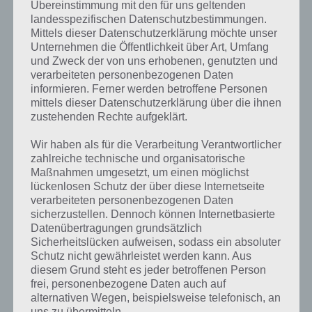
Übereinstimmung mit den für uns geltenden
Eigenschaften, die ihr auch upgraden könnt. Dafür gibt es die
landesspezifischen Datenschutzbestimmungen.
Münzen, die ihr im Spiel sammeln oder via In-App-Kauf holen könnt.
Mittels dieser Datenschutzerklärung möchte unser
Unternehmen die Öffentlichkeit über Art, Umfang
Außerdem schaltet ihr neue Power-Ups für Ultimate Briefcase frei,
und Zweck der von uns erhobenen, genutzten und
welche euch dabei unterstützen länger durchzuhalten oder auch
verarbeiteten personenbezogenen Daten
mehr Münzen verdienen lassen. So sorgen die Entwickler dafür, dass
informieren. Ferner werden betroffene Personen
Ultimate Briefcase auch über längere Zeit Spaß macht.
mittels dieser Datenschutzerklärung über die ihnen
zustehenden Rechte aufgeklärt.
Gameplay Video zu Ultimate Briefcase
Wir haben als für die Verarbeitung Verantwortlicher
zahlreiche technische und organisatorische
Zum Abschluss haben wir noch ein Gameplay Video zu Ultimate
Maßnahmen umgesetzt, um einen möglichst
Briefcase parat, in der ihr die ersten Sekunden im Spiel sehen könnt.
lückenlosen Schutz der über diese Internetseite
Hier das Gameplay Video:
verarbeiteten personenbezogenen Daten
sicherzustellen. Dennoch können Internetbasierte
Datenübertragungen grundsätzlich
Sicherheitslücken aufweisen, sodass ein absoluter
Schutz nicht gewährleistet werden kann. Aus
diesem Grund steht es jeder betroffenen Person
frei, personenbezogene Daten auch auf
alternativen Wegen, beispielsweise telefonisch, an
uns zu übermitteln.