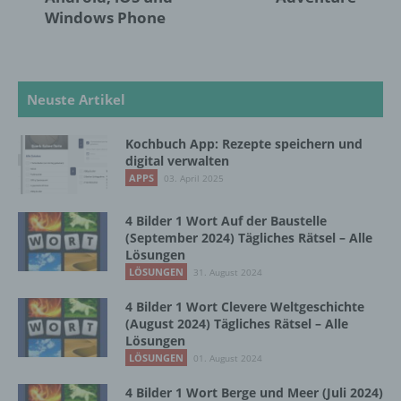
Windows Phone
Aufenthaltsort oder Ortswechsel dieser
natürlichen Person zu analysieren oder
vorherzusagen.
Neuste Artikel
f) Pseudonymisierung
Kochbuch App: Rezepte speichern und
Pseudonymisierung ist die Verarbeitung
digital verwalten
personenbezogener Daten in einer Weise,
APPS
03. April 2025
auf welche die personenbezogenen Daten
ohne Hinzuziehung zusätzlicher
4 Bilder 1 Wort Auf der Baustelle
Informationen nicht mehr einer spezifischen
(September 2024) Tägliches Rätsel – Alle
betroffenen Person zugeordnet werden
Lösungen
können, sofern diese zusätzlichen
LÖSUNGEN
31. August 2024
Informationen gesondert aufbewahrt werden
und technischen und organisatorischen
4 Bilder 1 Wort Clevere Weltgeschichte
Maßnahmen unterliegen, die gewährleisten,
(August 2024) Tägliches Rätsel – Alle
dass die personenbezogenen Daten nicht
Lösungen
einer identifizierten oder identifizierbaren
LÖSUNGEN
01. August 2024
natürlichen Person zugewiesen werden.
4 Bilder 1 Wort Berge und Meer (Juli 2024)