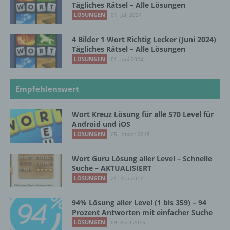
Tägliches Rätsel – Alle Lösungen
LÖSUNGEN
01. Juli 2024
g) Verantwortlicher oder für die Verarbeitung
Verantwortlicher
4 Bilder 1 Wort Richtig Lecker (Juni 2024)
Tägliches Rätsel – Alle Lösungen
Verantwortlicher oder für die Verarbeitung
LÖSUNGEN
Verantwortlicher ist die natürliche oder
01. Juni 2024
juristische Person, Behörde, Einrichtung
oder andere Stelle, die allein oder
Empfehlenswert
gemeinsam mit anderen über die Zwecke
und Mittel der Verarbeitung von
personenbezogenen Daten entscheidet.
Wort Kreuz Lösung für alle 570 Level für
Sind die Zwecke und Mittel dieser
Android und iOS
Verarbeitung durch das Unionsrecht oder
LÖSUNGEN
05. Januar 2018
das Recht der Mitgliedstaaten vorgegeben,
so kann der Verantwortliche
Wort Guru Lösung aller Level – Schnelle
beziehungsweise können die bestimmten
Suche – AKTUALISIERT
Kriterien seiner Benennung nach dem
LÖSUNGEN
21. Mai 2017
Unionsrecht oder dem Recht der
Mitgliedstaaten vorgesehen werden.
94% Lösung aller Level (1 bis 359) – 94
Prozent Antworten mit einfacher Suche
LÖSUNGEN
09. April 2015
h) Auftragsverarbeiter