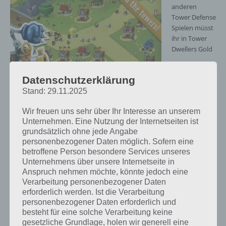
anderen
Tower Defense
Spielen müsst
ihr in Tower
Dwellers Gold
Datenschutzerklärung
Tower Dwellers Gold Screenshot – (c)
Noodlecake Studios
Stand: 29.11.2025
Wir freuen uns sehr über Ihr Interesse an unserem
Verteidigungsanlagen errichten, die Einheiten aussenden. Mit jedem
Unternehmen. Eine Nutzung der Internetseiten ist
Upgrade werden neue Einheiten herausgeschickt, während
grundsätzlich ohne jede Angabe
Unterstützungsgebäude die Art der Einheiten beeinflussen
personenbezogener Daten möglich. Sofern eine
(Nahkämpfer, Fernkämpfer oder Magier).
betroffene Person besondere Services unseres
Unternehmens über unsere Internetseite in
Die Level werden dabei nacheinander freigeschaltet, wobei ihr
Anspruch nehmen möchte, könnte jedoch eine
Freiheiten habt, welches Level als nächstes gespielt werden soll, da
Verarbeitung personenbezogener Daten
das Kartensystem flexibel ist. Umso weiter man kommt, desto mehr
erforderlich werden. Ist die Verarbeitung
neue Gegner kommen auch hinzu. Weiter gibt es verschiedene
personenbezogener Daten erforderlich und
Pfade, sodass man genau überlegen muss, wo man welche Türme
besteht für eine solche Verarbeitung keine
platziert und wie man die Einheiten postiert. Zu guter letzt steht
gesetzliche Grundlage, holen wir generell eine