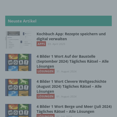
Informationen gesondert aufbewahrt werden
und technischen und organisatorischen
Maßnahmen unterliegen, die gewährleisten,
dass die personenbezogenen Daten nicht
Neuste Artikel
einer identifizierten oder identifizierbaren
natürlichen Person zugewiesen werden.
Kochbuch App: Rezepte speichern und
digital verwalten
APPS
03. April 2025
g) Verantwortlicher oder für die Verarbeitung
Verantwortlicher
4 Bilder 1 Wort Auf der Baustelle
(September 2024) Tägliches Rätsel – Alle
Verantwortlicher oder für die Verarbeitung
Lösungen
Verantwortlicher ist die natürliche oder
LÖSUNGEN
31. August 2024
juristische Person, Behörde, Einrichtung
oder andere Stelle, die allein oder
4 Bilder 1 Wort Clevere Weltgeschichte
gemeinsam mit anderen über die Zwecke
(August 2024) Tägliches Rätsel – Alle
und Mittel der Verarbeitung von
Lösungen
personenbezogenen Daten entscheidet.
LÖSUNGEN
01. August 2024
Sind die Zwecke und Mittel dieser
Verarbeitung durch das Unionsrecht oder
4 Bilder 1 Wort Berge und Meer (Juli 2024)
das Recht der Mitgliedstaaten vorgegeben,
Tägliches Rätsel – Alle Lösungen
so kann der Verantwortliche
LÖSUNGEN
01. Juli 2024