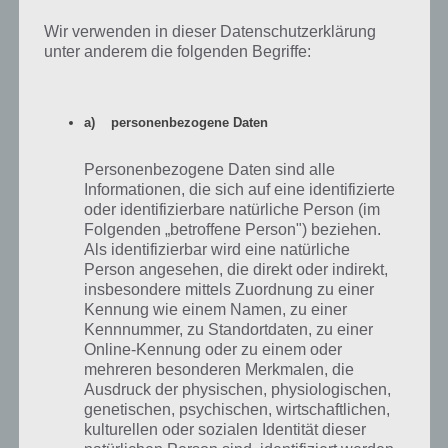
Wir verwenden in dieser Datenschutzerklärung
unter anderem die folgenden Begriffe:
Tower Defense Spiel herunterladen
Tower Defense Spiele gibt es für Android, iPhone und iPad ja so
a) personenbezogene Daten
einige. Mit Tower Dwellers Gold ist ein weiteres tolles Spiel
dazugekommen, was überzeugen kann. Auch ohne Echtgeld wird
man eine Menge Spaß haben und kann die Level schaffen, solange
Personenbezogene Daten sind alle
man die richtige Strategie fährt, um die feindlichen Wellen zu
Informationen, die sich auf eine identifizierte
oder identifizierbare natürliche Person (im
vernichten.
Folgenden „betroffene Person") beziehen.
Als identifizierbar wird eine natürliche
Das Besondere an Tower Dwellers Gold ist die Art, wie das Genre
Person angesehen, die direkt oder indirekt,
umgesetzt worden ist. So werden hier Einheiten auf den Pfaden
insbesondere mittels Zuordnung zu einer
platziert, wobei Unterstützungsgebäude die Art der Kämpfer
Kennung wie einem Namen, zu einer
definieren. Entsprechend ergeben sich völlig neue taktische
Kennnummer, zu Standortdaten, zu einer
Möglichkeiten. Fans von Tower Defense Spielen sollten sich diese
Online-Kennung oder zu einem oder
App unbedingt einmal anschauen. Tower Dwellers Gold ist für
mehreren besonderen Merkmalen, die
Android, iPhone und iPad erhältlich. Wen die In-App-Käufe stören,
Ausdruck der physischen, physiologischen,
kann aber auch zur kostenpflichtigen Version namens Tower
genetischen, psychischen, wirtschaftlichen,
Dwellers greifen.
kulturellen oder sozialen Identität dieser