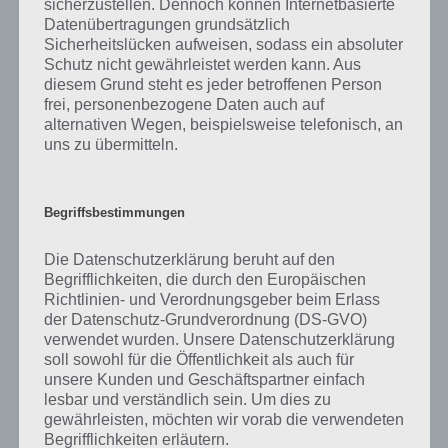
sicherzustellen. Dennoch können Internetbasierte
Datenübertragungen grundsätzlich
Sicherheitslücken aufweisen, sodass ein absoluter
Trailer Video zu Tower Dwellers Gold
Schutz nicht gewährleistet werden kann. Aus
diesem Grund steht es jeder betroffenen Person
Damit du dir einen besseren Eindruck von Tower Dwellers Gold
frei, personenbezogene Daten auch auf
machen kannst, haben wir noch das offiziellen Trailer Video zur App
alternativen Wegen, beispielsweise telefonisch, an
integriert. Hierin seht ihr zahlreiche Gameplay Szenen aus dem Spiel.
uns zu übermitteln.
Hier das Video:
Begriffsbestimmungen
Die Datenschutzerklärung beruht auf den
Begrifflichkeiten, die durch den Europäischen
Richtlinien- und Verordnungsgeber beim Erlass
der Datenschutz-Grundverordnung (DS-GVO)
verwendet wurden. Unsere Datenschutzerklärung
soll sowohl für die Öffentlichkeit als auch für
unsere Kunden und Geschäftspartner einfach
lesbar und verständlich sein. Um dies zu
gewährleisten, möchten wir vorab die verwendeten
Begrifflichkeiten erläutern.