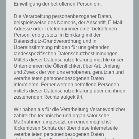
einem ein Held zur Verfügung, den man frei über die Karte bewegen
Einwilligung der betroffenen Person ein.
kann.
Die Verarbeitung personenbezogener Daten,
Entsprechend schafft man die Wellen in Tower Dwellers Gold nur zu
beispielsweise des Namens, der Anschrift, E-Mail-
bestehen, wenn man die richtige Strategie parat hat, um die
Adresse oder Telefonnummer einer betroffenen
feindlichen Einheiten zu vernichten. Dabei muss man auch das Gold
Person, erfolgt stets im Einklang mit der
sowie die Spezialfertigkeiten zum richtigen Zeitpunkt einsetzen.
Datenschutz-Grundverordnung und in
Übereinstimmung mit den für uns geltenden
landesspezifischen Datenschutzbestimmungen.
Bis zu 5 Sterne pro Level
Mittels dieser Datenschutzerklärung möchte unser
Unternehmen die Öffentlichkeit über Art, Umfang
und Zweck der von uns erhobenen, genutzten und
Jedes Level in der App Tower Dwellers Gold für Android und iOS kann
verarbeiteten personenbezogenen Daten
mit bis zu fünf Sternen abgeschlossen werden. In der normalen
informieren. Ferner werden betroffene Personen
Spielvariante kann man bis zu drei Sterne bekommen, wobei dies
mittels dieser Datenschutzerklärung über die ihnen
abhängig davon ist, wieviele Gegner man durchgelassen hat. Danach
zustehenden Rechte aufgeklärt.
kann amn sich im Modus Hart und Alptraum versuchen.
Wir haben als für die Verarbeitung Verantwortlicher
Umso mehr Sterne man in Tower Dwellers Gold hat, desto mehr
zahlreiche technische und organisatorische
Upgrades kann man auch ausführen und so seine Einheiten
Maßnahmen umgesetzt, um einen möglichst
verbessern. Wer sich weiter einen Vorteil verschaffen will, hat die
lückenlosen Schutz der über diese Internetseite
Möglichkeit Helden via In-App-Kauf zu holen, womit die Level
verarbeiteten personenbezogenen Daten
natürlich detlich einfacher werden zu bestehen.