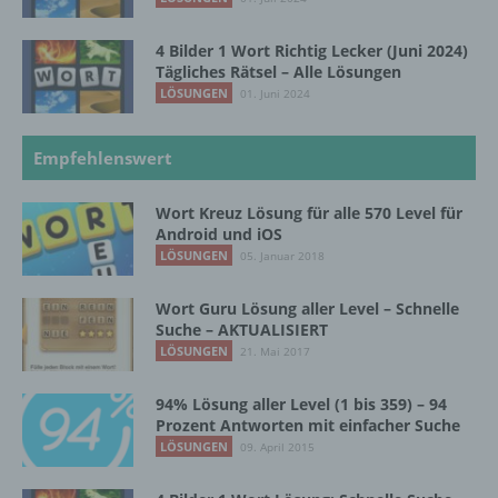
beziehungsweise können die bestimmten
Kriterien seiner Benennung nach dem
4 Bilder 1 Wort Richtig Lecker (Juni 2024)
Unionsrecht oder dem Recht der
Tägliches Rätsel – Alle Lösungen
Mitgliedstaaten vorgesehen werden.
LÖSUNGEN
01. Juni 2024
Empfehlenswert
h) Auftragsverarbeiter
Auftragsverarbeiter ist eine natürliche oder
Wort Kreuz Lösung für alle 570 Level für
juristische Person, Behörde, Einrichtung
Android und iOS
oder andere Stelle, die personenbezogene
LÖSUNGEN
05. Januar 2018
Daten im Auftrag des Verantwortlichen
verarbeitet.
Wort Guru Lösung aller Level – Schnelle
Suche – AKTUALISIERT
LÖSUNGEN
21. Mai 2017
i) Empfänger
94% Lösung aller Level (1 bis 359) – 94
Prozent Antworten mit einfacher Suche
Empfänger ist eine natürliche oder juristische
LÖSUNGEN
09. April 2015
Person, Behörde, Einrichtung oder andere
Stelle, der personenbezogene Daten
offengelegt werden, unabhängig davon, ob