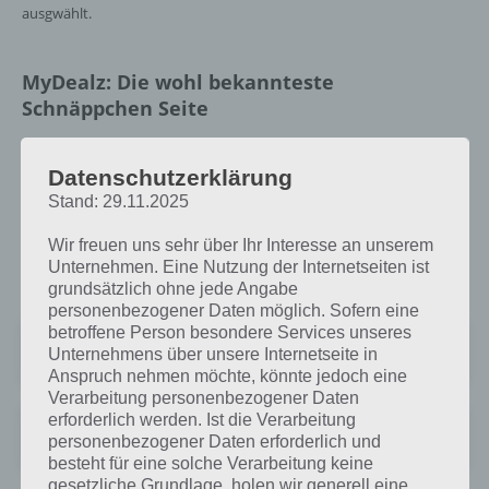
ausgwählt.
MyDealz: Die wohl bekannteste
Schnäppchen Seite
MyDealz gehört mit zu den bekanntesten Schnäppchen Seiten im
Datenschutzerklärung
Internet und auch die App für Android / iOS macht einiges her. So
bekommt man die neusten Schnäppchen direkt auf das
Stand: 29.11.2025
Smartphone, erhält Push Benachrichtigungen und kann
Wir freuen uns sehr über Ihr Interesse an unserem
Schnäppchen direkt über die App melden. Auch die Meldungen von
Unternehmen. Eine Nutzung der Internetseiten ist
anderen Usern werden direkt angezeigt.
grundsätzlich ohne jede Angabe
personenbezogener Daten möglich. Sofern eine
betroffene Person besondere Services unseres
mydealz – Gutscheine, Angebote
Unternehmens über unsere Internetseite in
Preis:
Kostenlos
Anspruch nehmen möchte, könnte jedoch eine
Verarbeitung personenbezogener Daten
erforderlich werden. Ist die Verarbeitung
mydealz – Gutscheine, Angebote
personenbezogener Daten erforderlich und
Preis:
Kostenlos
besteht für eine solche Verarbeitung keine
gesetzliche Grundlage, holen wir generell eine