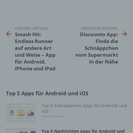
darin besteht, dass diese
personenbezogenen Daten verwendet
werden, um bestimmte persönliche Aspekte,
die sich auf eine natürliche Person beziehen,
zu bewerten, insbesondere, um Aspekte
VORIGER ARTIKEL
NÄCHSTER ARTIKEL
bezüglich Arbeitsleistung, wirtschaftlicher
Smash Hit:
Discounto App:
Lage, Gesundheit, persönlicher Vorlieben,
Endless Runner
Finde die
Interessen, Zuverlässigkeit, Verhalten,
auf andere Art
Schnäppchen
Aufenthaltsort oder Ortswechsel dieser
und Weise – App
vom Supermarkt
natürlichen Person zu analysieren oder
für Android,
in der Nähe
vorherzusagen.
iPhone und iPad
f) Pseudonymisierung
Top 5 Apps für Android und iOS
Pseudonymisierung ist die Verarbeitung
personenbezogener Daten in einer Weise,
Top 5 Schnäppchen Apps für Android und
auf welche die personenbezogenen Daten
iOS
ohne Hinzuziehung zusätzlicher
Aktueller Artikel
Informationen nicht mehr einer spezifischen
betroffenen Person zugeordnet werden
Top 5 Nachrichten Apps für Android und
können, sofern diese zusätzlichen