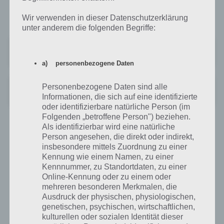
heiß ist oder nicht. Die Schnäppchen App gibt es bei Google Play und
im iTunes App Store kostenlos:
Wir verwenden in dieser Datenschutzerklärung
unter anderem die folgenden Begriffe:
Mein Deal - Deals & Angebote
Preis:
Kostenlos
a) personenbezogene Daten
Mein Deal - Schnäppchen-App
Personenbezogene Daten sind alle
Preis:
Kostenlos
Informationen, die sich auf eine identifizierte
oder identifizierbare natürliche Person (im
Folgenden „betroffene Person") beziehen.
Als identifizierbar wird eine natürliche
DealDoktor: Heiße Schnäppchen finden
Person angesehen, die direkt oder indirekt,
insbesondere mittels Zuordnung zu einer
Auch bei DealDoktor werden die Schnäppchen in Grad-Zahl
Kennung wie einem Namen, zu einer
angegeben, wodurch die User sofort sehen können, welche
Kennnummer, zu Standortdaten, zu einer
Schnäppchen von anderen als besonders heiß angesehen werden.
Online-Kennung oder zu einem oder
Auch grafisch macht die App einen guten Eindruck und kann
mehreren besonderen Merkmalen, die
überzeugen. Auch die DealDoktor App kommt bei Google Play auf
Ausdruck der physischen, physiologischen,
4,6 Sterne. Außerdem ist die App für Tablets optimiert.
genetischen, psychischen, wirtschaftlichen,
kulturellen oder sozialen Identität dieser