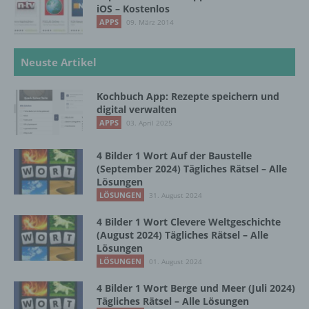
iOS – Kostenlos
Informationen gesondert aufbewahrt werden
APPS
09. März 2014
und technischen und organisatorischen
Maßnahmen unterliegen, die gewährleisten,
dass die personenbezogenen Daten nicht
Neuste Artikel
einer identifizierten oder identifizierbaren
natürlichen Person zugewiesen werden.
Kochbuch App: Rezepte speichern und
digital verwalten
APPS
03. April 2025
g) Verantwortlicher oder für die Verarbeitung
Verantwortlicher
4 Bilder 1 Wort Auf der Baustelle
(September 2024) Tägliches Rätsel – Alle
Verantwortlicher oder für die Verarbeitung
Lösungen
Verantwortlicher ist die natürliche oder
LÖSUNGEN
31. August 2024
juristische Person, Behörde, Einrichtung
oder andere Stelle, die allein oder
4 Bilder 1 Wort Clevere Weltgeschichte
gemeinsam mit anderen über die Zwecke
(August 2024) Tägliches Rätsel – Alle
und Mittel der Verarbeitung von
Lösungen
personenbezogenen Daten entscheidet.
LÖSUNGEN
01. August 2024
Sind die Zwecke und Mittel dieser
Verarbeitung durch das Unionsrecht oder
4 Bilder 1 Wort Berge und Meer (Juli 2024)
das Recht der Mitgliedstaaten vorgegeben,
Tägliches Rätsel – Alle Lösungen
so kann der Verantwortliche