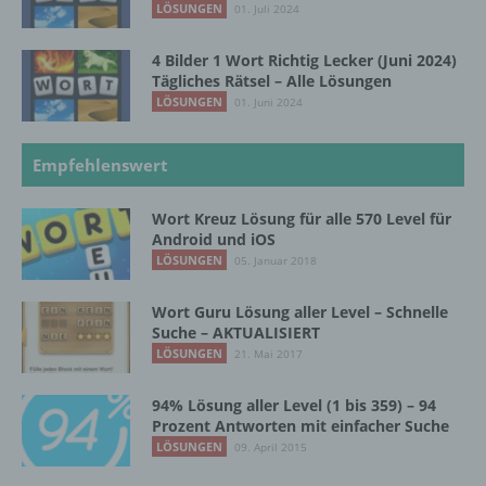
LÖSUNGEN
01. Juli 2024
beziehungsweise können die bestimmten
Kriterien seiner Benennung nach dem
4 Bilder 1 Wort Richtig Lecker (Juni 2024)
Unionsrecht oder dem Recht der
Tägliches Rätsel – Alle Lösungen
Mitgliedstaaten vorgesehen werden.
LÖSUNGEN
01. Juni 2024
h) Auftragsverarbeiter
Empfehlenswert
Auftragsverarbeiter ist eine natürliche oder
Wort Kreuz Lösung für alle 570 Level für
juristische Person, Behörde, Einrichtung
Android und iOS
oder andere Stelle, die personenbezogene
LÖSUNGEN
05. Januar 2018
Daten im Auftrag des Verantwortlichen
verarbeitet.
Wort Guru Lösung aller Level – Schnelle
Suche – AKTUALISIERT
LÖSUNGEN
21. Mai 2017
i) Empfänger
94% Lösung aller Level (1 bis 359) – 94
Empfänger ist eine natürliche oder juristische
Prozent Antworten mit einfacher Suche
Person, Behörde, Einrichtung oder andere
LÖSUNGEN
09. April 2015
Stelle, der personenbezogene Daten