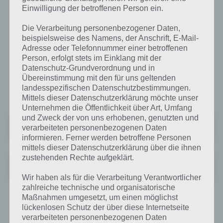
Einwilligung der betroffenen Person ein.
Dealbunny.de: Schnäppchen direkt
Die Verarbeitung personenbezogener Daten,
Die Dealbunny App haben wir bereits hier im Blog vorgestellt. Die
beispielsweise des Namens, der Anschrift, E-Mail-
Schnäppchen App kann kostenlos heruntergeladen werden, hat ein
Adresse oder Telefonnummer einer betroffenen
Person, erfolgt stets im Einklang mit der
übersichtliches und gut bedienbares Design. Das Besondere an der
Datenschutz-Grundverordnung und in
App: Man kann selber festlegen, zu welchen Kategorien man
Übereinstimmung mit den für uns geltenden
Schnäppchen Informationen und Push Benachrichtigungen erhalten
landesspezifischen Datenschutzbestimmungen.
will.
Mittels dieser Datenschutzerklärung möchte unser
Unternehmen die Öffentlichkeit über Art, Umfang
und Zweck der von uns erhobenen, genutzten und
dealbunny.de
verarbeiteten personenbezogenen Daten
Preis:
Kostenlos
informieren. Ferner werden betroffene Personen
mittels dieser Datenschutzerklärung über die ihnen
zustehenden Rechte aufgeklärt.
dealbunny.de Schnäppchen App
Preis:
Kostenlos
Wir haben als für die Verarbeitung Verantwortlicher
zahlreiche technische und organisatorische
Maßnahmen umgesetzt, um einen möglichst
MonsterDealz: Weitere Deal App
lückenlosen Schutz der über diese Internetseite
verarbeiteten personenbezogenen Daten