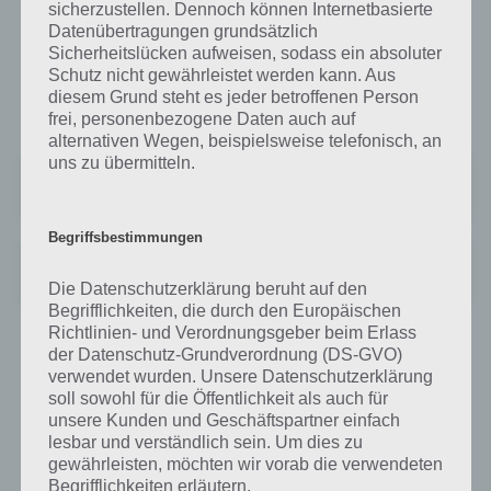
sicherzustellen. Dennoch können Internetbasierte
Auch die MonsterDealz App bietet Push Benachrichtigungen und ein
Datenübertragungen grundsätzlich
angenehmes Design an. Auch hier gibt es Such- und Filterfunktionen,
Sicherheitslücken aufweisen, sodass ein absoluter
sodass man die Schnäppchen angezeigt bekommt, die einem auch
Schutz nicht gewährleistet werden kann. Aus
wirklich interessieren. Außerdem sagen die Entwickler, wofür die
diesem Grund steht es jeder betroffenen Person
ganzen Berechtigungen erforderlich sind.
frei, personenbezogene Daten auch auf
alternativen Wegen, beispielsweise telefonisch, an
uns zu übermitteln.
MonsterDealz – Schnäppchen App
Preis:
Kostenlos
Begriffsbestimmungen
MonsterDealz - Schnäppchen App
Preis:
Kostenlos
Die Datenschutzerklärung beruht auf den
Begrifflichkeiten, die durch den Europäischen
Richtlinien- und Verordnungsgeber beim Erlass
der Datenschutz-Grundverordnung (DS-GVO)
Mein-Deal.com: Die App zur Website
verwendet wurden. Unsere Datenschutzerklärung
soll sowohl für die Öffentlichkeit als auch für
Mit 4,6 Sternen kommt die Mein-Deal App bei Android sehr gut an.
unsere Kunden und Geschäftspartner einfach
Auch hier gibt es wieder Push Benachrichtigungen, eine einfache
lesbar und verständlich sein. Um dies zu
Bedienung und natürlich können auch Kommentare abgegeben
gewährleisten, möchten wir vorab die verwendeten
werden. Zudem kann der User sagen, ob der Deal bzw. Schnäppchen
Begrifflichkeiten erläutern.