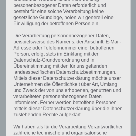
Dazu lernst
personenbezogener Daten erforderlich und
du, dass du
besteht für eine solche Verarbeitung keine
immer den
gesetzliche Grundlage, holen wir generell eine
obersten Kreis
Einwilligung der betroffenen Person ein.
The Top Spot Screenshot – (c) Chillingo
antippen
musst und
Die Verarbeitung personenbezogener Daten,
beispielsweise des Namens, der Anschrift, E-Mail-
dann entsprechend die nachfolgenden. Dabei muss die Reihenfolge
Adresse oder Telefonnummer einer betroffenen
zwingend eingehalten werden.
Person, erfolgt stets im Einklang mit der
Datenschutz-Grundverordnung und in
Insgesamt gibt es 200 Level, in welchem du deine Puzzle-Fertigkeiten
Übereinstimmung mit den für uns geltenden
zum Ausdruck bringen musst. Die Kreise bewegen sich dabei auf
landesspezifischen Datenschutzbestimmungen.
bestimmten Bahnen, sodass man den richtigen Zeitpunkt treffen
Mittels dieser Datenschutzerklärung möchte unser
muss, damit man sieht, welcher Kreis nun tatsächlich am weitesten
Unternehmen die Öffentlichkeit über Art, Umfang
oben ist.
und Zweck der von uns erhobenen, genutzten und
verarbeiteten personenbezogenen Daten
informieren. Ferner werden betroffene Personen
Nutze die Power-Ups zum Lösen der Level
mittels dieser Datenschutzerklärung über die ihnen
zustehenden Rechte aufgeklärt.
Teilweise würden sich die Kreise aber nie überdecken. Doch dafür
gibt es insgesamt drei Power-Ups, die in begrenzter Anzahl für jedes
Wir haben als für die Verarbeitung Verantwortlicher
Level aktiviert werden. So kann man beispielsweise einen Kreis
zahlreiche technische und organisatorische