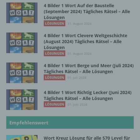
4 Bilder 1 Wort Auf der Baustelle
Profiling ist jede Art der automatisierten
(September 2024) Tägliches Rätsel – Alle
Verarbeitung personenbezogener Daten, die
Lösungen
darin besteht, dass diese
LÖSUNGEN
31. August 2024
personenbezogenen Daten verwendet
werden, um bestimmte persönliche Aspekte,
4 Bilder 1 Wort Clevere Weltgeschichte
die sich auf eine natürliche Person beziehen,
(August 2024) Tägliches Rätsel – Alle
Lösungen
zu bewerten, insbesondere, um Aspekte
bezüglich Arbeitsleistung, wirtschaftlicher
LÖSUNGEN
01. August 2024
Lage, Gesundheit, persönlicher Vorlieben,
4 Bilder 1 Wort Berge und Meer (Juli 2024)
Interessen, Zuverlässigkeit, Verhalten,
Tägliches Rätsel – Alle Lösungen
Aufenthaltsort oder Ortswechsel dieser
LÖSUNGEN
01. Juli 2024
natürlichen Person zu analysieren oder
vorherzusagen.
4 Bilder 1 Wort Richtig Lecker (Juni 2024)
Tägliches Rätsel – Alle Lösungen
LÖSUNGEN
01. Juni 2024
f) Pseudonymisierung
Pseudonymisierung ist die Verarbeitung
Empfehlenswert
personenbezogener Daten in einer Weise,
auf welche die personenbezogenen Daten
Wort Kreuz Lösung für alle 570 Level für
ohne Hinzuziehung zusätzlicher