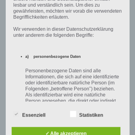
lesbar und verständlich sein. Um dies zu
gewährleisten, möchten wir vorab die verwendeten
Begrifflichkeiten erläutern.
Wir verwenden in dieser Datenschutzerklärung
unter anderem die folgenden Begriffe:
App für iPhone, iPad und iPod Touch im
iTunes App Store
a) personenbezogene Daten
Mit einem minimalistischen Design und einem einfache Spielprinzip
überzeugt The Top Spot. Tippe die Kreise dabei in der richtigen
Personenbezogene Daten sind alle
Reihenfolge an, wobei der oberste Kreis zunächst angetippt werden
Informationen, die sich auf eine identifizierte
muss.
oder identifizierbare natürliche Person (im
Folgenden „betroffene Person") beziehen.
The Top Spot ist für iPhone, iPad und iPod touch erhältlich. Benötigt
Als identifizierbar wird eine natürliche
wird dabei mindestens iOS 8.
Person angesehen, die direkt oder indirekt,
insbesondere mittels Zuordnung zu einer
Kennung wie einem Namen, zu einer
Essenziell
Statistiken
Kennnummer, zu Standortdaten, zu einer
Online-Kennung oder zu einem oder
Auf WhatsApp teilen
Teilen auf Facebook
mehreren besonderen Merkmalen, die
✓ Alle akzeptieren