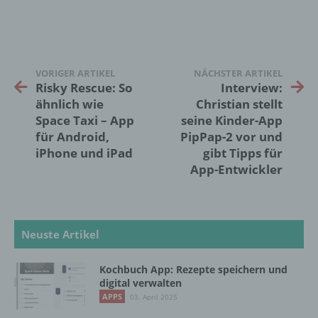
Zusammenhang mit personenbezogenen
Daten wie das Erheben, das Erfassen, die
Organisation, das Ordnen, die Speicherung,
die Anpassung oder Veränderung, das
Auslesen, das Abfragen, die Verwendung,
VORIGER ARTIKEL
NÄCHSTER ARTIKEL
die Offenlegung durch Übermittlung,
Risky Rescue: So
Interview:
Verbreitung oder eine andere Form der
ähnlich wie
Christian stellt
Bereitstellung, den Abgleich oder die
Space Taxi – App
seine Kinder-App
Verknüpfung, die Einschränkung, das
Löschen oder die Vernichtung.
für Android,
PipPap-2 vor und
iPhone und iPad
gibt Tipps für
App-Entwickler
d) Einschränkung der Verarbeitung
Einschränkung der Verarbeitung ist die
Markierung gespeicherter
Neuste Artikel
personenbezogener Daten mit dem Ziel, ihre
künftige Verarbeitung einzuschränken.
Kochbuch App: Rezepte speichern und
digital verwalten
APPS
03. April 2025
e) Profiling