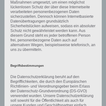
stoppen oder vergrößern oder verlangsamen. Mit Hilfe dieser
Maßnahmen umgesetzt, um einen möglichst
Funktion kann man die Kreise dazu bringen, dass diese sich nun
lückenlosen Schutz der über diese Internetseite
überschneiden.
verarbeiteten personenbezogenen Daten
sicherzustellen. Dennoch können Internetbasierte
Datenübertragungen grundsätzlich
Gameplay Trailer zu The Top Spot
Sicherheitslücken aufweisen, sodass ein absoluter
Schutz nicht gewährleistet werden kann. Aus
diesem Grund steht es jeder betroffenen Person
Zum Abschluss haben wir noch einen Gameplay Trailer zu The Top
frei, personenbezogene Daten auch auf
Spot, in welchem du sehr gut das Spielprinzip erkennen kannst. Man
alternativen Wegen, beispielsweise telefonisch, an
sieht sehr gut, dass The Top Spot ein Spiel für alle Puzzle-Fans ist.
uns zu übermitteln.
Allerdings ist die App, die es für iPhone und iPad gibt, auch nur etwas
für Zwischendurch. Hier das Gameplay Video:
Begriffsbestimmungen
Die Datenschutzerklärung beruht auf den
Begrifflichkeiten, die durch den Europäischen
Richtlinien- und Verordnungsgeber beim Erlass
der Datenschutz-Grundverordnung (DS-GVO)
verwendet wurden. Unsere Datenschutzerklärung
soll sowohl für die Öffentlichkeit als auch für
unsere Kunden und Geschäftspartner einfach