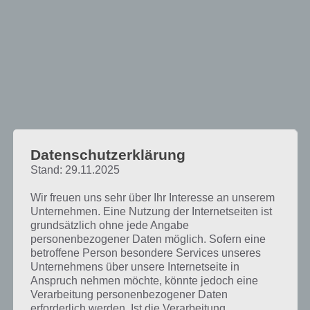
Datenschutzerklärung
Stand: 29.11.2025
The Top Spot: Zeige deine Puzzle-
Wir freuen uns sehr über Ihr Interesse an unserem
Unternehmen. Eine Nutzung der Internetseiten ist
Fertigkeiten
grundsätzlich ohne jede Angabe
personenbezogener Daten möglich. Sofern eine
Zu Beginn von
betroffene Person besondere Services unseres
The Top Spot
Unternehmens über unsere Internetseite in
wirst du in das
Anspruch nehmen möchte, könnte jedoch eine
Spielrpinzip
Verarbeitung personenbezogener Daten
eingeführt.
erforderlich werden. Ist die Verarbeitung