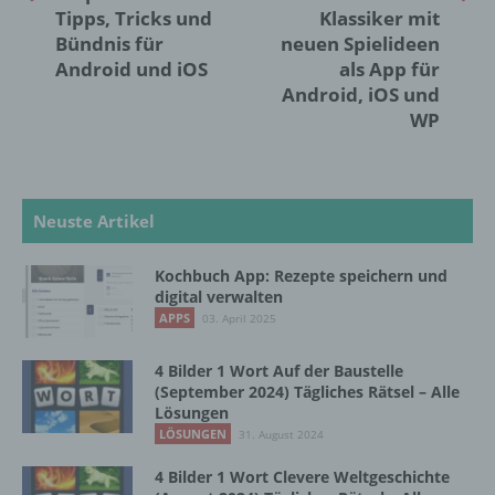
Lage, Gesundheit, persönlicher Vorlieben,
Tipps, Tricks und
Klassiker mit
Interessen, Zuverlässigkeit, Verhalten,
Bündnis für
neuen Spielideen
Aufenthaltsort oder Ortswechsel dieser
Android und iOS
als App für
natürlichen Person zu analysieren oder
Android, iOS und
vorherzusagen.
WP
f) Pseudonymisierung
Neuste Artikel
Pseudonymisierung ist die Verarbeitung
personenbezogener Daten in einer Weise,
auf welche die personenbezogenen Daten
Kochbuch App: Rezepte speichern und
ohne Hinzuziehung zusätzlicher
digital verwalten
Informationen nicht mehr einer spezifischen
APPS
03. April 2025
betroffenen Person zugeordnet werden
können, sofern diese zusätzlichen
4 Bilder 1 Wort Auf der Baustelle
Informationen gesondert aufbewahrt werden
(September 2024) Tägliches Rätsel – Alle
und technischen und organisatorischen
Lösungen
Maßnahmen unterliegen, die gewährleisten,
LÖSUNGEN
31. August 2024
dass die personenbezogenen Daten nicht
einer identifizierten oder identifizierbaren
4 Bilder 1 Wort Clevere Weltgeschichte
natürlichen Person zugewiesen werden.