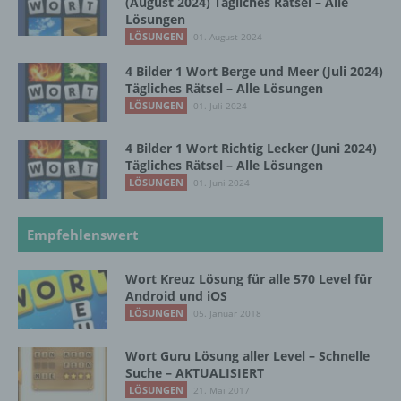
(August 2024) Tägliches Rätsel – Alle
Lösungen
LÖSUNGEN
01. August 2024
g) Verantwortlicher oder für die Verarbeitung
4 Bilder 1 Wort Berge und Meer (Juli 2024)
Verantwortlicher
Tägliches Rätsel – Alle Lösungen
LÖSUNGEN
01. Juli 2024
Verantwortlicher oder für die Verarbeitung
Verantwortlicher ist die natürliche oder
4 Bilder 1 Wort Richtig Lecker (Juni 2024)
juristische Person, Behörde, Einrichtung
Tägliches Rätsel – Alle Lösungen
oder andere Stelle, die allein oder
LÖSUNGEN
01. Juni 2024
gemeinsam mit anderen über die Zwecke
und Mittel der Verarbeitung von
personenbezogenen Daten entscheidet.
Empfehlenswert
Sind die Zwecke und Mittel dieser
Verarbeitung durch das Unionsrecht oder
das Recht der Mitgliedstaaten vorgegeben,
Wort Kreuz Lösung für alle 570 Level für
so kann der Verantwortliche
Android und iOS
beziehungsweise können die bestimmten
LÖSUNGEN
05. Januar 2018
Kriterien seiner Benennung nach dem
Unionsrecht oder dem Recht der
Wort Guru Lösung aller Level – Schnelle
Mitgliedstaaten vorgesehen werden.
Suche – AKTUALISIERT
LÖSUNGEN
21. Mai 2017