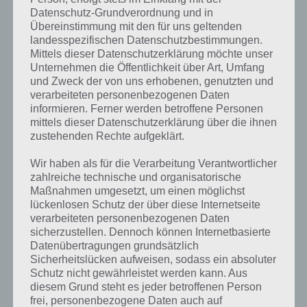
weil ihr auf der Bahn drehen könnt. Allerdings gibt es ab und zu
Datenschutz-Grundverordnung und in
Hindernisse, denen ihr dann natürlich ausweichen müsst. Gelungen
Übereinstimmung mit den für uns geltenden
ist aber auch die Umgebung und Landschaft der App. So gibt es
landesspezifischen Datenschutzbestimmungen.
Inseln, uralte Tempel und Wüstenschluchten, durch die ihr fliegt.
Mittels dieser Datenschutzerklärung möchte unser
Unternehmen die Öffentlichkeit über Art, Umfang
und Zweck der von uns erhobenen, genutzten und
Verschiedene Flugzeuge und Strecken
verarbeiteten personenbezogenen Daten
informieren. Ferner werden betroffene Personen
Für Spielspaß sorgen insgesamt 3 Touren mit insgesamt 18
mittels dieser Datenschutzerklärung über die ihnen
Wettbewerbesplätzen. Weiterhin wurden 10 Wettbewerbsbahnen
zustehenden Rechte aufgeklärt.
angelegt, auf denen ihr euch mit anderen Spielern messen könnt.
Zusätzlich gibt es insgesamt 8 Flugzeuge, die ihr kaufen und
Wir haben als für die Verarbeitung Verantwortlicher
aufrüsten könnt. Für das erste wird euch das Geld zur Verfügung
zahlreiche technische und organisatorische
gestellt.
Maßnahmen umgesetzt, um einen möglichst
lückenlosen Schutz der über diese Internetseite
Damit ihr gegen die anderen Spieler auch langfristig eine Chance
verarbeiteten personenbezogenen Daten
habt, muss das Fluzeug in Sachen Höchstgeschwindigkeit,
sicherzustellen. Dennoch können Internetbasierte
Datenübertragungen grundsätzlich
Bedienung, Beschleunigung und Schubkraft verbessert werden.
Sicherheitslücken aufweisen, sodass ein absoluter
Schutz nicht gewährleistet werden kann. Aus
diesem Grund steht es jeder betroffenen Person
Gameplay Video zu Tail Drift
frei, personenbezogene Daten auch auf