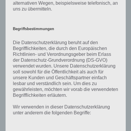
alternativen Wegen, beispielsweise telefonisch, an
Falls du dir noch kein Bild zu Tail Drift machen konntest, so
uns zu übermitteln.
empfehlen wir euch nachfolgendes Gameplay Video zur App. Darin
ist das Spielprinzip sehr gut zu sehen. Hier das Video:
Begriffsbestimmungen
Die Datenschutzerklärung beruht auf den
Begrifflichkeiten, die durch den Europäischen
Richtlinien- und Verordnungsgeber beim Erlass
der Datenschutz-Grundverordnung (DS-GVO)
verwendet wurden. Unsere Datenschutzerklärung
soll sowohl für die Öffentlichkeit als auch für
unsere Kunden und Geschäftspartner einfach
lesbar und verständlich sein. Um dies zu
gewährleisten, möchten wir vorab die verwendeten
Begrifflichkeiten erläutern.
Wir verwenden in dieser Datenschutzerklärung
unter anderem die folgenden Begriffe:
App herunterladen