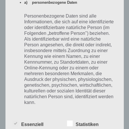
Spannung pur in der App Tail Drift! In spektakulären 360 Grad
a) personenbezogene Daten
Rennen musst du nicht nur Hindernissen ausweichen, sondern auch
Booster aufsammeln, um sich so einen Vorteil gegenüber den
Personenbezogene Daten sind alle
Gegnern zu sichern. Verschiedene Strecken sorgen dabei für
Informationen, die sich auf eine identifizierte
Abwechslung, die Flugzeuge können verbessert werden und toll
oder identifizierbare natürliche Person (im
umgesetzte Landschaften sorgen für einen Grafikgenuss.
Folgenden „betroffene Person") beziehen.
Als identifizierbar wird eine natürliche
Wir hatten viel Spaß in Tail Drift, auch wenn nur die Button-
Person angesehen, die direkt oder indirekt,
Steuerung zum Sieg geführt hat. Die Neigung war dann etwas
insbesondere mittels Zuordnung zu einer
schwierig, da es hier auf eine genaue Fahrweise ankommt. Tail Drift
Kennung wie einem Namen, zu einer
ist für Android und iOS erhältlich. Dazu hier die Links zum Download.
Kennnummer, zu Standortdaten, zu einer
Online-Kennung oder zu einem oder
mehreren besonderen Merkmalen, die
Tail Drift für Android im Google Play Store
Ausdruck der physischen, physiologischen,
genetischen, psychischen, wirtschaftlichen,
Im Google Play Store ist Tail Drift ab Android 2.3.3 erhältlich. Dabei
kulturellen oder sozialen Identität dieser
kommt das Spiel nur auf 3,8 Sterne, was aber nicht am tollen
natürlichen Person sind, identifiziert werden
kann.
Spielprinzip liegt, sondern an der nervigen Werbung, die von vielen
als zu aufdringlich und oft bezeichnet worden ist.
b) betroffene Person
Essenziell
Statistiken
App für iPhone, iPad und iPod Touch im