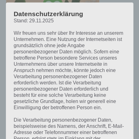
Tail Drift
erlebst du ein
Datenschutzerklärung
spannendes
Stand: 29.11.2025
360 Grad
Wettrennen.
Wir freuen uns sehr über Ihr Interesse an unserem
Zunächst
Unternehmen. Eine Nutzung der Internetseiten ist
musst du dich
grundsätzlich ohne jede Angabe
Tail Drift Screenshot – (c) Right Pedal
für eine
personenbezogener Daten möglich. Sofern eine
Studios Publishing
betroffene Person besondere Services unseres
Unternehmens über unsere Internetseite in
Steuerungsvariante entscheiden. So gibt es eine Neigungssteuerung
Anspruch nehmen möchte, könnte jedoch eine
und eine Steuerung mittels Buttons. Wir bevorzugen die Button-
Verarbeitung personenbezogener Daten
Steuerung, da sich euer Flugzeug so kontrollierter steuern lässt.
erforderlich werden. Ist die Verarbeitung
personenbezogener Daten erforderlich und
Dies ist nämlich auch wichtig, denn auf dem Weg müsst ihr über
besteht für eine solche Verarbeitung keine
Geschwindigkeitsbooster fahren, um so kurze Zeit schneller zu
gesetzliche Grundlage, holen wir generell eine
Einwilligung der betroffenen Person ein.
fahren. Da du gegen andere Fahrer antrittst, ist so eine gute
Geschwindigkeit wichtig. Weiterhin gibt es Mario Kart ähnlich
Die Verarbeitung personenbezogener Daten,
Objekte, die du auf andere Fahrer abschießen kannst.
beispielsweise des Namens, der Anschrift, E-Mail-
Adresse oder Telefonnummer einer betroffenen
360 Grad Wettrennen hat die App Tail Drift deswegen bekommen,
Person, erfolgt stets im Einklang mit der