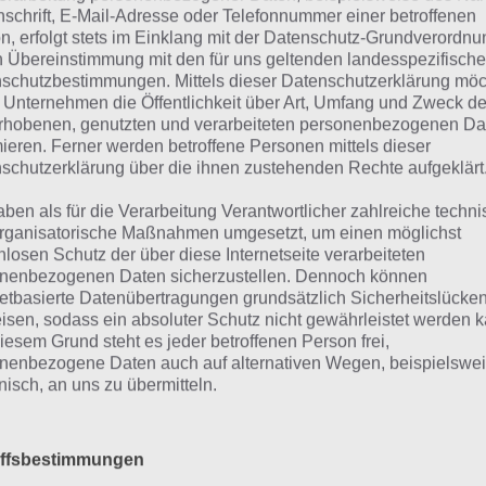
nschrift, E-Mail-Adresse oder Telefonnummer einer betroffenen
em gilt es in Stick Stunt Biker 2 Stunts zu machen, um dafü
n, erfolgt stets im Einklang mit der Datenschutz-Grundverordnu
n Übereinstimmung mit den für uns geltenden landesspezifisch
izuschalten. Damit man sich stetig verbessert, spielt man
schutzbestimmungen. Mittels dieser Datenschutzerklärung mö
st aus der Runde davor. Kurzum ist Stick Stunt Biker 2 das
 Unternehmen die Öffentlichkeit über Art, Umfang und Zweck de
schendurch.
rhobenen, genutzten und verarbeiteten personenbezogenen Da
mieren. Ferner werden betroffene Personen mittels dieser
schutzerklärung über die ihnen zustehenden Rechte aufgeklärt
aben als für die Verarbeitung Verantwortlicher zahlreiche techn
rganisatorische Maßnahmen umgesetzt, um einen möglichst
nlosen Schutz der über diese Internetseite verarbeiteten
nenbezogenen Daten sicherzustellen. Dennoch können
netbasierte Datenübertragungen grundsätzlich Sicherheitslücke
isen, sodass ein absoluter Schutz nicht gewährleistet werden k
iesem Grund steht es jeder betroffenen Person frei,
nenbezogene Daten auch auf alternativen Wegen, beispielswe
onisch, an uns zu übermitteln.
iffsbestimmungen