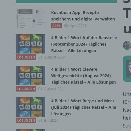
T
Kochbuch App: Rezepte
speichern und digital verwalten
u
03. April 2025
APPS
4 Bilder 1 Wort Auf der Baustelle
(September 2024) Tägliches
Rätsel – Alle Lösungen
31. August 2024
LÖSUNGEN
4 Bilder 1 Wort Clevere
Weltgeschichte (August 2024)
Tägliches Rätsel – Alle Lösungen
01. August 2024
LÖSUNGEN
Uns
4 Bilder 1 Wort Berge und Meer
für
(Juli 2024) Tägliches Rätsel – Alle
Nac
Lösungen
her
01. Juli 2024
LÖSUNGEN
Str