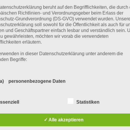
atenschutzerklärung beruht auf den Begrifflichkeiten, die durch
tick Stunt Biker 2 für An
äischen Richtlinien- und Verordnungsgeber beim Erlass der
schutz-Grundverordnung (DS-GVO) verwendet wurden. Unser
oogle Play Store
schutzerklärung soll sowohl für die Öffentlichkeit als auch für u
n und Geschäftspartner einfach lesbar und verständlich sein.
zu gewährleisten, möchten wir vorab die verwendeten
flichkeiten erläutern.
 Google Play kann Stick Stunt Biker 2 kostenlos herunte
 Entwickler Djinnworks auch den neuen Spiele Service von 
erwenden in dieser Datenschutzerklärung unter anderem die
nden Begriffe:
ass man sich mit Freunden messen kann. Hier gehts zum
nt Biker 2 auf Google Play:
a) personenbezogene Daten
Stick Stunt Biker 2
Personenbezogene Daten sind alle Informationen, die sich auf 
Entwickler:
Djinnworks GmbH
identifizierte oder identifizierbare natürliche Person (im Folgen
ssenziell
Statistiken
„betroffene Person") beziehen. Als identifizierbar wird eine natü
Preis:
Kostenlos
Person angesehen, die direkt oder indirekt, insbesondere mittel
Zuordnung zu einer Kennung wie einem Namen, zu einer
✓ Alle akzeptieren
Kennnummer, zu Standortdaten, zu einer Online-Kennung oder