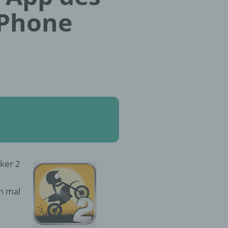
iPhone
iker 2
en mal