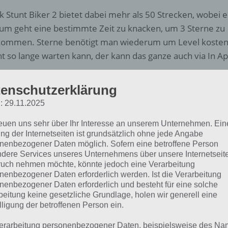
ck Stunt Biker 2 bietet dabei mehr als 50 Strecken, wobei e
um geht eine bestimmte Zeit zu knacken, um 3 Sterne zu
ommen. Sterne benötigt man wiederum um Level kostenl
ht so lange warten kann, der kann das ganze auch via In Ap
u sitzt ihr auf einem Motorrad und müsst eine Strecke abso
enschutzerklärung
ht nur zu beschleunigen, sondern auch mal zu bremsen, de
: 29.11.2025
t seid, könnt ihr nicht beschleunigen. Da die Zeiten extr
s alles stimmen. Entsprechend muss man vor Sprüngen 
reuen uns sehr über Ihr Interesse an unserem Unternehmen. Ein
 sofort weiterfahren kann.
ng der Internetseiten ist grundsätzlich ohne jede Angabe
nenbezogener Daten möglich. Sofern eine betroffene Person
dere Services unseres Unternehmens über unsere Internetseite
onderes Augenmerk wurde allerdings auf die Strecken in S
uch nehmen möchte, könnte jedoch eine Verarbeitung
egt, denn diese sind wirklich sehr gelungen und machen se
nenbezogener Daten erforderlich werden. Ist die Verarbeitung
nenbezogener Daten erforderlich und besteht für eine solche
ahren. Während einige einfach zu meistern sind, so sind 
beitung keine gesetzliche Grundlage, holen wir generell eine
pliziert. Bei Stick Stunt Biker 2 werkelt eine Physik Engin
lligung der betroffenen Person ein.
litisch daherkommt.
erarbeitung personenbezogener Daten, beispielsweise des Na