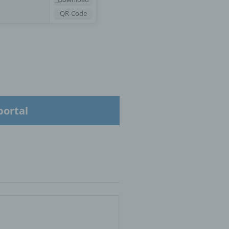
QR-Code
tung.
er
ung
portal
hen,
ng,
essen,
ser