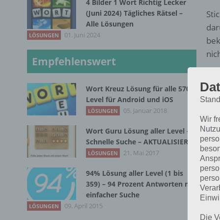
4 Bilder 1 Wort Richtig Lecker
(Juni 2024) Tägliches Rätsel –
Sti
Alle Lösungen
dar
01. Juni 2024
LÖSUNGEN
bek
nic
Empfehlenswert
Daz
Dat
Wort Kreuz Lösung für alle 570
nic
Level für Android und iOS
Stand
Luf
05. Januar 2018
LÖSUNGEN
mus
Wir f
man
Nutzu
Wort Guru Lösung aller Level –
perso
Schnelle Suche – AKTUALISIERT
beson
Bes
21. Mai 2017
LÖSUNGEN
Anspr
gel
perso
94% Lösung aller Level (1 bis
perso
bef
359) – 94 Prozent Antworten mit
Verar
kom
einfacher Suche
Einwi
rea
09. April 2015
LÖSUNGEN
Die V