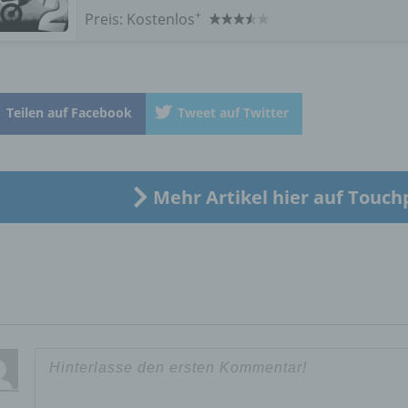
eine andere Form der Bereitstellung, den Abgleich oder die
+
Preis:
Kostenlos
Verknüpfung, die Einschränkung, das Löschen oder die Vernich
d) Einschränkung der Verarbeitung
Teilen auf Facebook
Tweet auf Twitter
Einschränkung der Verarbeitung ist die Markierung gespeichert
personenbezogener Daten mit dem Ziel, ihre künftige Verarbeit
einzuschränken.
Mehr Artikel hier auf Touch
e) Profiling
Profiling ist jede Art der automatisierten Verarbeitung
personenbezogener Daten, die darin besteht, dass diese
personenbezogenen Daten verwendet werden, um bestimmte
persönliche Aspekte, die sich auf eine natürliche Person bezie
zu bewerten, insbesondere, um Aspekte bezüglich Arbeitsleistu
wirtschaftlicher Lage, Gesundheit, persönlicher Vorlieben, Inter
Zuverlässigkeit, Verhalten, Aufenthaltsort oder Ortswechsel die
natürlichen Person zu analysieren oder vorherzusagen.