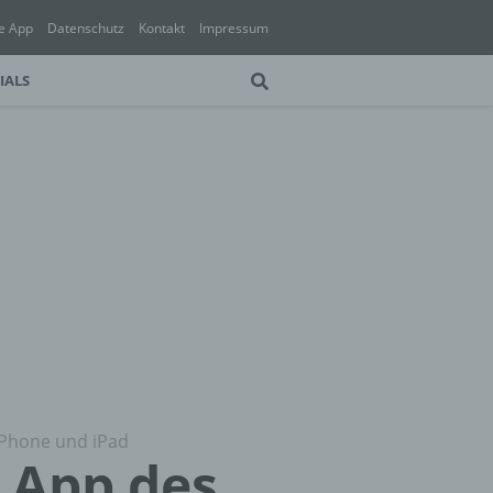
e App
Datenschutz
Kontakt
Impressum
IALS
 iPhone und iPad
– App des