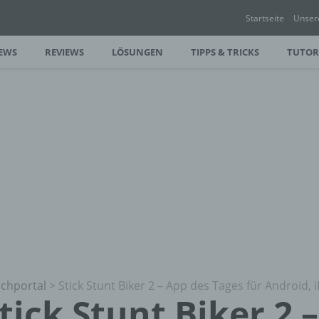
Startseite
Unser
EWS
REVIEWS
LÖSUNGEN
TIPPS & TRICKS
TUTOR
chportal
>
Stick Stunt Biker 2 – App des Tages für Android,
tick Stunt Biker 2 