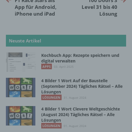
F1 Race Stars als
100 Doors 3
künftige Verarbeitung einzuschränken.
App für Android,
Level 31 bis 40
iPhone und iPad
Lösung
e) Profiling
Profiling ist jede Art der automatisierten
Neuste Artikel
Verarbeitung personenbezogener Daten, die
darin besteht, dass diese
personenbezogenen Daten verwendet
Kochbuch App: Rezepte speichern und
werden, um bestimmte persönliche Aspekte,
digital verwalten
die sich auf eine natürliche Person beziehen,
APPS
03. April 2025
zu bewerten, insbesondere, um Aspekte
bezüglich Arbeitsleistung, wirtschaftlicher
4 Bilder 1 Wort Auf der Baustelle
Lage, Gesundheit, persönlicher Vorlieben,
(September 2024) Tägliches Rätsel – Alle
Interessen, Zuverlässigkeit, Verhalten,
Lösungen
Aufenthaltsort oder Ortswechsel dieser
LÖSUNGEN
31. August 2024
natürlichen Person zu analysieren oder
vorherzusagen.
4 Bilder 1 Wort Clevere Weltgeschichte
(August 2024) Tägliches Rätsel – Alle
Lösungen
LÖSUNGEN
01. August 2024
f) Pseudonymisierung