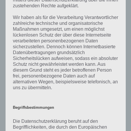
verfolgen.
zustehenden Rechte aufgeklärt.
Wir haben als für die Verarbeitung Verantwortlicher
zahlreiche technische und organisatorische
Fußball und Formel 1 im Live Stream
Maßnahmen umgesetzt, um einen möglichst
lückenlosen Schutz der über diese Internetseite
Die meisten werden sich Sky aber aufgrund der Bundesliga oder
verarbeiteten personenbezogenen Daten
UEFA Champions League Rechte geholt haben. Wer entsprechendes
sicherzustellen. Dennoch können Internetbasierte
Sport Abo bezieht, kann sich über Sky Go den aktuellen Fußball Live
Datenübertragungen grundsätzlich
Stream oder Formel 1 Stream kostenlos und mit deutschen
Sicherheitslücken aufweisen, sodass ein absoluter
Kommentatoren von unterwegs anschauen.
Schutz nicht gewährleistet werden kann. Aus
diesem Grund steht es jeder betroffenen Person
frei, personenbezogene Daten auch auf
Sky Go App herunterladen
alternativen Wegen, beispielsweise telefonisch, an
uns zu übermitteln.
Die Sky Go App für iPhone und iPad ist eine wirklich tolle Sache für
alle Sky Abonnenten. Damit kann man auch von unterwegs das
aktuelle Fußball Geschehen im Live Stream verfolgen, vorausgesetzt
Begriffsbestimmungen
man hat das Abo geholt. Auch für Android wird es die Sky Go App in
Kürze geben, doch dazu gleich mehr beim Download.
Die Datenschutzerklärung beruht auf den
Begrifflichkeiten, die durch den Europäischen