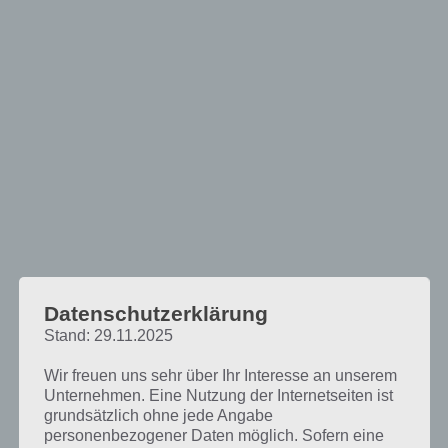
Datenschutzerklärung
Stand: 29.11.2025
Funktionen von Sky Go
Wir freuen uns sehr über Ihr Interesse an unserem
Wie bereits kurz beschrieben könnt ihr Sky mit Sky Go auch von
Unternehmen. Eine Nutzung der Internetseiten ist
unterwegs aus nutzen. Die Nutzung ist ganz einfach und es stehen
grundsätzlich ohne jede Angabe
verschiedene Geräte zur Verfügung, wo der Service genutzt werden
personenbezogener Daten möglich. Sofern eine