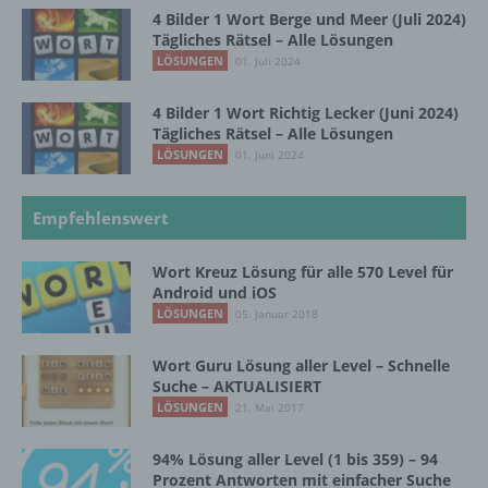
4 Bilder 1 Wort Berge und Meer (Juli 2024)
Pseudonymisierung ist die Verarbeitung
Tägliches Rätsel – Alle Lösungen
personenbezogener Daten in einer Weise,
LÖSUNGEN
01. Juli 2024
auf welche die personenbezogenen Daten
ohne Hinzuziehung zusätzlicher
4 Bilder 1 Wort Richtig Lecker (Juni 2024)
Informationen nicht mehr einer spezifischen
Tägliches Rätsel – Alle Lösungen
betroffenen Person zugeordnet werden
LÖSUNGEN
01. Juni 2024
können, sofern diese zusätzlichen
Informationen gesondert aufbewahrt werden
und technischen und organisatorischen
Empfehlenswert
Maßnahmen unterliegen, die gewährleisten,
dass die personenbezogenen Daten nicht
einer identifizierten oder identifizierbaren
Wort Kreuz Lösung für alle 570 Level für
natürlichen Person zugewiesen werden.
Android und iOS
LÖSUNGEN
05. Januar 2018
Wort Guru Lösung aller Level – Schnelle
g) Verantwortlicher oder für die Verarbeitung
Verantwortlicher
Suche – AKTUALISIERT
LÖSUNGEN
21. Mai 2017
Verantwortlicher oder für die Verarbeitung
Verantwortlicher ist die natürliche oder
94% Lösung aller Level (1 bis 359) – 94
juristische Person, Behörde, Einrichtung
Prozent Antworten mit einfacher Suche