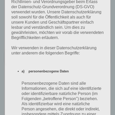
Richtlinien- und Verordnungsgeber beim Erlass
App für iPhone, iPad und iPod Touch im
der Datenschutz-Grundverordnung (DS-GVO)
iTunes App Store
verwendet wurden. Unsere Datenschutzerklärung
soll sowohl für die Öffentlichkeit als auch für
Als universal App könnt ihr euch Sky Go im iTunes App Store holen.
unsere Kunden und Geschäftspartner einfach
Diese steht nun gratis für alle Sky Kunden zur Verfügung. Dabei wird
lesbar und verständlich sein. Um dies zu
mindestens iOS 4.3 benötigt. Allerdings gibt es noch kein AirPlay in
gewährleisten, möchten wir vorab die verwendeten
der App.
Begrifflichkeiten erläutern.
Wir verwenden in dieser Datenschutzerklärung
unter anderem die folgenden Begriffe:
Sky Go
Preis:
Kostenlos
a) personenbezogene Daten
Sky Go App für Android in Kürze
Personenbezogene Daten sind alle
Wer auf der Suche nach einer Android Version von Sky Go ist, den
Informationen, die sich auf eine identifizierte
oder identifizierbare natürliche Person (im
müssen wir vorerst noch enttäuschen. Bisher ist Sky Go noch nicht
Folgenden „betroffene Person") beziehen.
bei Google Play erschienen. Wir haben aber mal bei Sky offiziell
Als identifizierbar wird eine natürliche
nachgefragt und folgende Antwort erhalten:
Person angesehen, die direkt oder indirekt,
insbesondere mittels Zuordnung zu einer