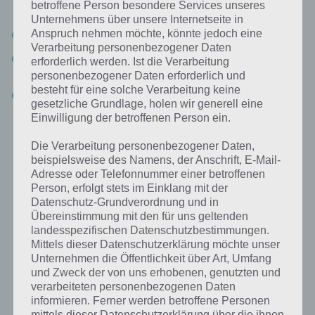
kann:
betroffene Person besondere Services unseres
Unternehmens über unsere Internetseite in
Anspruch nehmen möchte, könnte jedoch eine
Auf dem eigenen Computer via Browser auf skygo.de
Verarbeitung personenbezogener Daten
Durch die Sky Go App für iPhone und iPad (in Kürze auch
erforderlich werden. Ist die Verarbeitung
Android)
personenbezogener Daten erforderlich und
besteht für eine solche Verarbeitung keine
Über die Xbox 360 mit der Sky Go App für Xbox Live
gesetzliche Grundlage, holen wir generell eine
Einwilligung der betroffenen Person ein.
Habt ihr die Website bzw. die Sky Go App herunterladen, so müsst
ihr nun eure Kundennummer und die Sky PIN eingeben (diese solltet
Die Verarbeitung personenbezogener Daten,
ihr immer dabeihaben). Und schon erhaltet ihr den Zugriff auf
beispielsweise des Namens, der Anschrift, E-Mail-
aktuelle Blockbuster, einen Fußball Live Stream und weiteren
Adresse oder Telefonnummer einer betroffenen
Sportereignissen bei Sky.
Person, erfolgt stets im Einklang mit der
Datenschutz-Grundverordnung und in
Übereinstimmung mit den für uns geltenden
Aktuelle Blockbuster bei Sky Go
landesspezifischen Datenschutzbestimmungen.
Mittels dieser Datenschutzerklärung möchte unser
Unternehmen die Öffentlichkeit über Art, Umfang
Je nachdem was für ein Paket ihr euch gesichert habt, stehen euch
und Zweck der von uns erhobenen, genutzten und
die zahlreichen Angebote zur Verfügung. Im Bereich Filme und Serien
verarbeiteten personenbezogenen Daten
erhaltet ihr so aktuelle Blockbuster und Serien aus den USA zum
informieren. Ferner werden betroffene Personen
Anschauen. Auch weitere Programminhalte könnt ihr hierbüber
mittels dieser Datenschutzerklärung über die ihnen