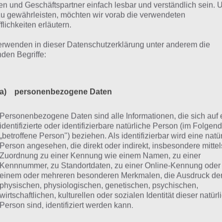
Google Play steht die Scrabble App kostenlos für Android
n und Geschäftspartner einfach lesbar und verständlich sein.
 bereits erwähnt tritt man hier gegen Freunde, Familie od
zu gewährleisten, möchten wir vorab die verwendeten
flichkeiten erläutern.
 Facebook oder Origin an. Einen Computergegner gibt es i
 Scrabble App leider nicht. Um Scrabble entsprechend zu s
erwenden in dieser Datenschutzerklärung unter anderem die
ernetverbindung vorausgesetzt. Hier gehts zum Download
nden Begriffe:
SCRABBLE™
a) personenbezogene Daten
Entwickler:
ELECTRONIC ARTS
Personenbezogene Daten sind alle Informationen, die sich auf 
+
Preis:
Kostenlos
identifizierte oder identifizierbare natürliche Person (im Folgen
„betroffene Person") beziehen. Als identifizierbar wird eine natü
Person angesehen, die direkt oder indirekt, insbesondere mittel
Zuordnung zu einer Kennung wie einem Namen, zu einer
crabble App für iPhone, 
Kennnummer, zu Standortdaten, zu einer Online-Kennung oder
einem oder mehreren besonderen Merkmalen, die Ausdruck de
Pod Touch im iTunes App 
physischen, physiologischen, genetischen, psychischen,
wirtschaftlichen, kulturellen oder sozialen Identität dieser natür
Person sind, identifiziert werden kann.
iTunes App Store steht die Scrabble App zum einen als ko