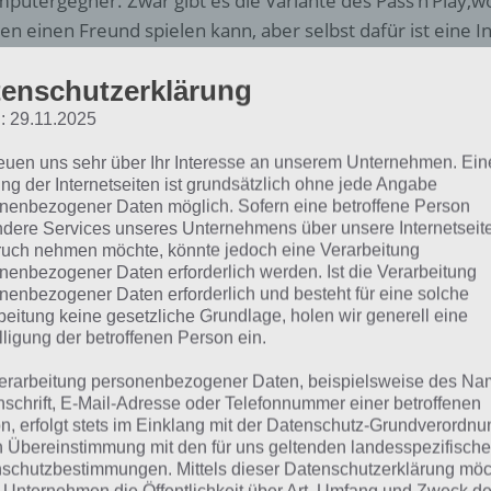
putergegner. Zwar gibt es die Variante des Pass’n’Play,
en einen Freund spielen kann, aber selbst dafür ist eine 
aussetzung. Wenn man hingegen allein ist, gibt es keinen 
enschutzerklärung
weiteren nervt uns die Scrabble App alle paar Züge mit 
: 29.11.2025
erdem ist Werbung unten links eingeblendet, wodurch te
reuen uns sehr über Ihr Interesse an unserem Unternehmen. Ein
deckt werden. So kann man dann keine Worte legen und da
ng der Internetseiten ist grundsätzlich ohne jede Angabe
 In App Käufe zum deaktivieren der Werbung konnten wir l
nenbezogener Daten möglich. Sofern eine betroffene Person
em ist nur ein Login via Facebook oder Origin möglich. Sc
dere Services unseres Unternehmens über unsere Internetseite
uch nehmen möchte, könnte jedoch eine Verarbeitung
 enorm viel Strom und wenn man es nicht gänzlich deakt
nenbezogener Daten erforderlich werden. Ist die Verarbeitung
h Benachrichtung alle paar Minuten Informationen zum Sp
nenbezogener Daten erforderlich und besteht für eine solche
beitung keine gesetzliche Grundlage, holen wir generell eine
lligung der betroffenen Person ein.
gntlich eine tolle Umsetzung des Spiels Scrabble für Andro
erarbeitung personenbezogener Daten, beispielsweise des Na
 EA einige Fehler gemacht, was die Umsetzung des Spiels a
nschrift, E-Mail-Adresse oder Telefonnummer einer betroffenen
etranter Werbung könnte man zumindest einen In App K
n, erfolgt stets im Einklang mit der Datenschutz-Grundverordnu
ieten. Auch ein Offline-Modus wäre schön gewesen.
n Übereinstimmung mit den für uns geltenden landesspezifisch
schutzbestimmungen. Mittels dieser Datenschutzerklärung mö