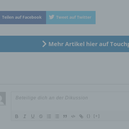
d) Einschränkung der Verarbeitung
Einschränkung der Verarbeitung ist die Markierung gespeichert
Teilen auf Facebook
Tweet auf Twitter
personenbezogener Daten mit dem Ziel, ihre künftige Verarbeit
einzuschränken.
Mehr Artikel hier auf Touch
e) Profiling
Profiling ist jede Art der automatisierten Verarbeitung
personenbezogener Daten, die darin besteht, dass diese
personenbezogenen Daten verwendet werden, um bestimmte
persönliche Aspekte, die sich auf eine natürliche Person bezie
zu bewerten, insbesondere, um Aspekte bezüglich Arbeitsleistu
wirtschaftlicher Lage, Gesundheit, persönlicher Vorlieben, Inter
Zuverlässigkeit, Verhalten, Aufenthaltsort oder Ortswechsel die
natürlichen Person zu analysieren oder vorherzusagen.
{}
[+]
f) Pseudonymisierung