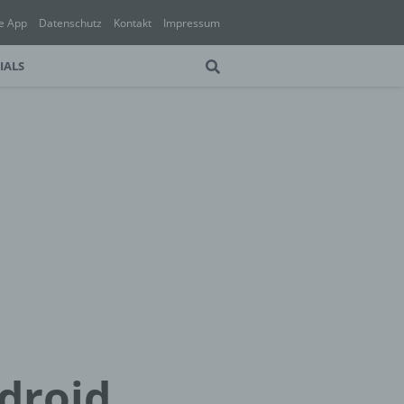
e App
Datenschutz
Kontakt
Impressum
IALS
droid,