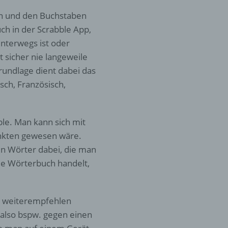
n und den Buchstaben
ch in der Scrabble App,
nterwegs ist oder
t sicher nie langeweile
rundlage dient dabei das
sch, Französisch,
ble. Man kann sich mit
unkten gewesen wäre.
ren Wörter dabei, die man
lle Wörterbuch handelt,
gt weiterempfehlen
, also bspw. gegen einen