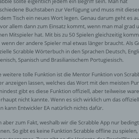
abble sollte eigentlich jedem ein Begriff sein. Man hat
schiedene Buchstaben zur Verfügung und muss mit diese
 dem Tisch ein neues Wort legen. Genau darum geht es au
 vor allem dann zum Einsatz kommt, wenn man mal grad u
nen Mitspieler hat. Mit bis zu 50 Spielen gleichzeitig komm
, wenn der andere Spieler mal etwas länger braucht. Als G
izielle Scrabble Wörterbuch in den Sprachen Deutsch, Engli
lienisch, Spanisch und Brasilianischem Portugiesisch.
e weitere tolle Funktion ist die Mentor Funktion von Scrab
er anzeigen lassen, welches das Wort mit den meisten P
indest gibt es diese Funktion offiziell, aber teilweise wa
rhaupt nicht kannte. Wenn es sich wirklich um das offizie
n kann Entwickler EA natürlich nichts dafür.
 aber zum Fakt, weshalb wir die Scrabble App nur bedin
nen. So gibt es keine Funktion Scrabble offline zu spielen