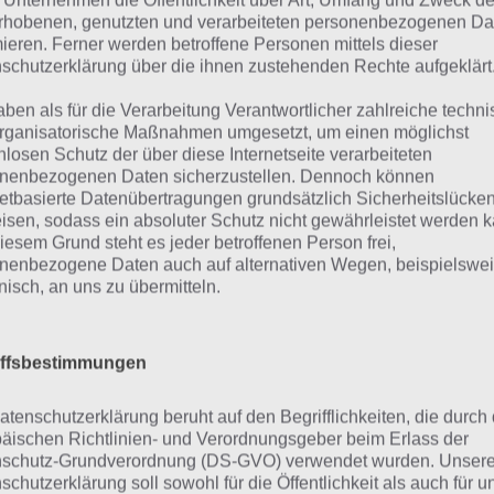
 Unternehmen die Öffentlichkeit über Art, Umfang und Zweck de
rhobenen, genutzten und verarbeiteten personenbezogenen Da
mieren. Ferner werden betroffene Personen mittels dieser
schutzerklärung über die ihnen zustehenden Rechte aufgeklärt
aben als für die Verarbeitung Verantwortlicher zahlreiche techn
rganisatorische Maßnahmen umgesetzt, um einen möglichst
nlosen Schutz der über diese Internetseite verarbeiteten
nenbezogenen Daten sicherzustellen. Dennoch können
netbasierte Datenübertragungen grundsätzlich Sicherheitslücke
isen, sodass ein absoluter Schutz nicht gewährleistet werden k
iesem Grund steht es jeder betroffenen Person frei,
nenbezogene Daten auch auf alternativen Wegen, beispielswe
onisch, an uns zu übermitteln.
crabble App für Android 
iffsbestimmungen
lay Store
atenschutzerklärung beruht auf den Begrifflichkeiten, die durch
äischen Richtlinien- und Verordnungsgeber beim Erlass der
schutz-Grundverordnung (DS-GVO) verwendet wurden. Unser
schutzerklärung soll sowohl für die Öffentlichkeit als auch für u