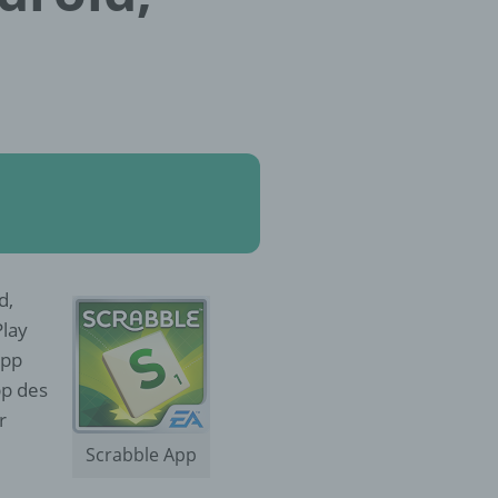
d,
Play
App
pp des
r
Scrabble App