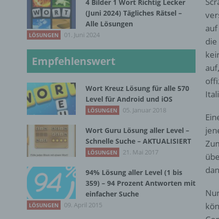
Scr
4 Bilder 1 Wort Richtig Lecker
(Juni 2024) Tägliches Rätsel –
ver
Alle Lösungen
auf
01. Juni 2024
LÖSUNGEN
die
kei
Empfehlenswert
auf
off
Wort Kreuz Lösung für alle 570
Ita
Level für Android und iOS
05. Januar 2018
LÖSUNGEN
Ein
jen
Wort Guru Lösung aller Level –
Schnelle Suche – AKTUALISIERT
Zum
21. Mai 2017
LÖSUNGEN
übe
dan
94% Lösung aller Level (1 bis
359) – 94 Prozent Antworten mit
Nun
einfacher Suche
09. April 2015
kön
LÖSUNGEN