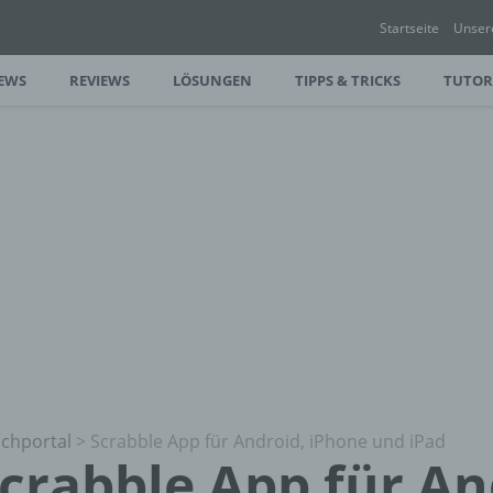
Startseite
Unser
EWS
REVIEWS
LÖSUNGEN
TIPPS & TRICKS
TUTOR
chportal
>
Scrabble App für Android, iPhone und iPad
crabble App für An