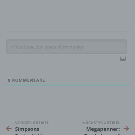
c) Verarbeitung
Verarbeitung ist jeder mit oder ohne Hilfe
automatisierter Verfahren ausgeführte
Vorgang oder jede solche Vorgangsreihe im
Zusammenhang mit personenbezogenen
Daten wie das Erheben, das Erfassen, die
Organisation, das Ordnen, die Speicherung,
die Anpassung oder Veränderung, das
Auslesen, das Abfragen, die Verwendung,
die Offenlegung durch Übermittlung,
Verbreitung oder eine andere Form der
Bereitstellung, den Abgleich oder die
0
KOMMENTARE
Verknüpfung, die Einschränkung, das
Löschen oder die Vernichtung.
d) Einschränkung der Verarbeitung
VORIGER ARTIKEL
NÄCHSTER ARTIKEL
Einschränkung der Verarbeitung ist die
Simpsons
Megapenner:
Markierung gespeicherter