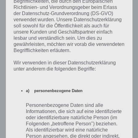
Begrifflichkeiten, die durch den Europäischen
Richtlinien- und Verordnungsgeber beim Erlass
der Datenschutz-Grundverordnung (DS-GVO)
verwendet wurden. Unsere Datenschutzerklärung
soll sowohl für die Öffentlichkeit als auch für
unsere Kunden und Geschäftspartner einfach
lesbar und verständlich sein. Um dies zu
gewährleisten, möchten wir vorab die verwendeten
Begrifflichkeiten erläutern.
Wir verwenden in dieser Datenschutzerklärung
unter anderem die folgenden Begriffe:
App im Google Play Store für Android
a) personenbezogene Daten
herunterladen
Personenbezogene Daten sind alle
Road Smash 2 ist sicher nicht für jeden etwas. Wer aber auf
Informationen, die sich auf eine identifizierte
Verfolgungsjagden und actionreiche Rennspiele steht, der kann sich
oder identifizierbare natürliche Person (im
Road Smash 2 im Google Play Store mal genauer anschauen. Mit 3,9
Folgenden „betroffene Person") beziehen.
Sternen kommt das Spiel auch bei anderen gut an, die schlechten
Als identifizierbar wird eine natürliche
Bewertungen gehen auf Abbrüche und eines Nicht-Starten der Spiele
Person angesehen, die direkt oder indirekt,