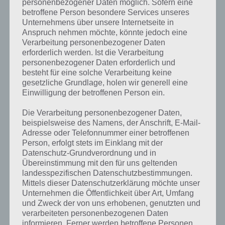
personenbezogener Daten möglich. Sofern eine
Tutorial in das
betroffene Person besondere Services unseres
Spiel
Unternehmens über unsere Internetseite in
eingeführt.
Anspruch nehmen möchte, könnte jedoch eine
Dabei lernt ihr
Verarbeitung personenbezogener Daten
die Steuerung
erforderlich werden. Ist die Verarbeitung
Road Smash 2 Mit Action auf der Straße
und die
personenbezogener Daten erforderlich und
– (c) Zillion Whales
verschiedenen
besteht für eine solche Verarbeitung keine
Funktionen
gesetzliche Grundlage, holen wir generell eine
kennen. Beschleunigt wird hierbei automatisch, ihr müsst nur noch
Einwilligung der betroffenen Person ein.
euer Gerät neigen, um so die Fahrbahn zu wechseln.
Die Verarbeitung personenbezogener Daten,
Die Besonderheit in Road Smash 2 liegt am Nitroverhalten. Dieses
beispielsweise des Namens, der Anschrift, E-Mail-
könnt ihr wieder aufladen, indem ihr andere Autos von der Seite
Adresse oder Telefonnummer einer betroffenen
rammt. Daher haben wir dem Spiel für Android auch den Titel
Person, erfolgt stets im Einklang mit der
actionreich verpasst.
Datenschutz-Grundverordnung und in
Übereinstimmung mit den für uns geltenden
Gespielt wird hierbei immer aus einer Perspektive von hinten,
landesspezifischen Datenschutzbestimmungen.
oberhalb, sodass die Straße gut im Blick ist. Ab und zu erwarten euch
Mittels dieser Datenschutzerklärung möchte unser
auch Helikopter, die die Polizei bei ihrer Verfolgung unterstützen.
Unternehmen die Öffentlichkeit über Art, Umfang
und Zweck der von uns erhobenen, genutzten und
verarbeiteten personenbezogenen Daten
Spiele online mit Freunden
informieren. Ferner werden betroffene Personen