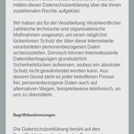
mittels dieser Datenschutzerklärung über die ihnen
zustehenden Rechte aufgeklärt.
Neben den zahlreichen Missionen und Herausforderungen, die euch
in Road Smash 2 erwarten, könnt ihr im Multiplayer Modus auch
Wir haben als für die Verarbeitung Verantwortlicher
gegen Freunde und andere Spieler antreten. Hierbei ist es natürlich
zahlreiche technische und organisatorische
wichtig ein leistungsstarkes Auto zu haben. Die zahlreichen
Maßnahmen umgesetzt, um einen möglichst
Tuningmöglichkeiten sorgen für ein schnelleres Fahrzeug. Allerdings
lückenlosen Schutz der über diese Internetseite
gibt es auch noch In-App-Käufe, sodass man sich im Multiplayer
verarbeiteten personenbezogenen Daten
Modus schnell einen Vorteil erkaufen kann. Von Pay2Win kann man
sicherzustellen. Dennoch können Internetbasierte
aber nicht sprechen.
Datenübertragungen grundsätzlich
Sicherheitslücken aufweisen, sodass ein absoluter
Schutz nicht gewährleistet werden kann. Aus
diesem Grund steht es jeder betroffenen Person
Trailer zu Road Smash 2
frei, personenbezogene Daten auch auf
alternativen Wegen, beispielsweise telefonisch, an
Abschließend haben wir hier noch den offiziellen Trailer zur Android
uns zu übermitteln.
App Road Smash 2. In diesem sind zwar keine Spieleszenen
enthalten, aber ist dennoch richtig nett anzusehen, da es auf
Spielinhalte abzieht. Grafisch sieht Road Smash 2 aber nicht so aus
Begriffsbestimmungen
wie im Trailer Video:
Die Datenschutzerklärung beruht auf den