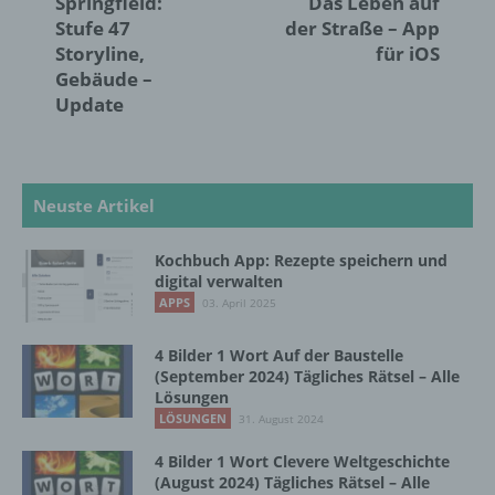
Springfield:
Das Leben auf
personenbezogener Daten mit dem Ziel, ihre
künftige Verarbeitung einzuschränken.
Stufe 47
der Straße – App
Storyline,
für iOS
Gebäude –
e) Profiling
Update
Profiling ist jede Art der automatisierten
Verarbeitung personenbezogener Daten, die
darin besteht, dass diese
Neuste Artikel
personenbezogenen Daten verwendet
werden, um bestimmte persönliche Aspekte,
Kochbuch App: Rezepte speichern und
die sich auf eine natürliche Person beziehen,
digital verwalten
zu bewerten, insbesondere, um Aspekte
APPS
03. April 2025
bezüglich Arbeitsleistung, wirtschaftlicher
Lage, Gesundheit, persönlicher Vorlieben,
Interessen, Zuverlässigkeit, Verhalten,
4 Bilder 1 Wort Auf der Baustelle
Aufenthaltsort oder Ortswechsel dieser
(September 2024) Tägliches Rätsel – Alle
natürlichen Person zu analysieren oder
Lösungen
vorherzusagen.
LÖSUNGEN
31. August 2024
4 Bilder 1 Wort Clevere Weltgeschichte
(August 2024) Tägliches Rätsel – Alle
f) Pseudonymisierung