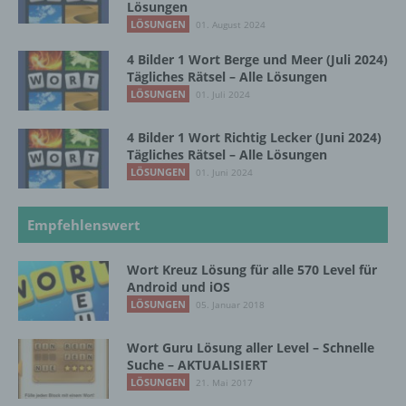
Lösungen
LÖSUNGEN
01. August 2024
Pseudonymisierung ist die Verarbeitung
personenbezogener Daten in einer Weise,
4 Bilder 1 Wort Berge und Meer (Juli 2024)
Tägliches Rätsel – Alle Lösungen
auf welche die personenbezogenen Daten
ohne Hinzuziehung zusätzlicher
LÖSUNGEN
01. Juli 2024
Informationen nicht mehr einer spezifischen
betroffenen Person zugeordnet werden
4 Bilder 1 Wort Richtig Lecker (Juni 2024)
können, sofern diese zusätzlichen
Tägliches Rätsel – Alle Lösungen
Informationen gesondert aufbewahrt werden
LÖSUNGEN
01. Juni 2024
und technischen und organisatorischen
Maßnahmen unterliegen, die gewährleisten,
dass die personenbezogenen Daten nicht
Empfehlenswert
einer identifizierten oder identifizierbaren
natürlichen Person zugewiesen werden.
Wort Kreuz Lösung für alle 570 Level für
Android und iOS
LÖSUNGEN
05. Januar 2018
g) Verantwortlicher oder für die Verarbeitung
Verantwortlicher
Wort Guru Lösung aller Level – Schnelle
Suche – AKTUALISIERT
Verantwortlicher oder für die Verarbeitung
LÖSUNGEN
21. Mai 2017
Verantwortlicher ist die natürliche oder