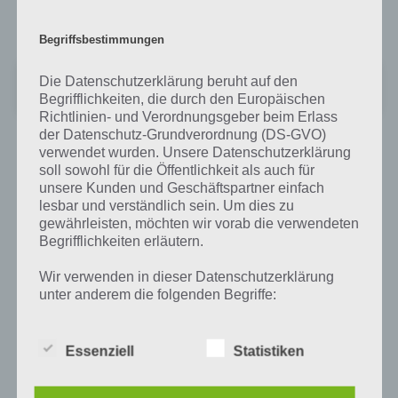
und auch die notwendigen Berechtigungen sind hier besser
gelungen.
Begriffsbestimmungen
Panda Run
Die Datenschutzerklärung beruht auf den
Preis:
Kostenlos
Begrifflichkeiten, die durch den Europäischen
Richtlinien- und Verordnungsgeber beim Erlass
der Datenschutz-Grundverordnung (DS-GVO)
verwendet wurden. Unsere Datenschutzerklärung
soll sowohl für die Öffentlichkeit als auch für
Auf WhatsApp teilen
Teilen auf Facebook
unsere Kunden und Geschäftspartner einfach
lesbar und verständlich sein. Um dies zu
gewährleisten, möchten wir vorab die verwendeten
Tweet auf Twitter
Begrifflichkeiten erläutern.
Wir verwenden in dieser Datenschutzerklärung
unter anderem die folgenden Begriffe:
Mehr Artikel hier auf Touchportal
Essenziell
Statistiken
a) personenbezogene Daten