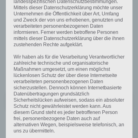
landesspezifischen Datenschutzbestimmungen.
Mittels dieser Datenschutzerklärung möchte unser
Panda Run für Android im Google Play
Unternehmen die Öffentlichkeit über Art, Umfang
Store
und Zweck der von uns erhobenen, genutzten und
verarbeiteten personenbezogenen Daten
Wie bereits erwähnt gibt es mehrere Panda Run Apps im Google Play
informieren. Ferner werden betroffene Personen
mittels dieser Datenschutzerklärung über die ihnen
Store. Derzeit sehr beliebt ist Panda Run von Animoca Collective.
zustehenden Rechte aufgeklärt.
Dieses benötigt mindestens Android 2.0.1 und kann kostenlos bei
Google Play heruntergeladen werden. Kleiner Nachteil dieser Panda
Wir haben als für die Verarbeitung Verantwortlicher
Run App: Es sind zahlreiche Berechtigungen erforderlich, um das
zahlreiche technische und organisatorische
Spiel zu spielen. Diese Panda Run verfügt allerdings über den neuen
Maßnahmen umgesetzt, um einen möglichst
Google Play Service in Form von Bestenlisten und
lückenlosen Schutz der über diese Internetseite
Herausforderungen.
verarbeiteten personenbezogenen Daten
sicherzustellen. Dennoch können Internetbasierte
Datenübertragungen grundsätzlich
Panda Run
Sicherheitslücken aufweisen, sodass ein absoluter
Preis:
Kostenlos
Schutz nicht gewährleistet werden kann. Aus
diesem Grund steht es jeder betroffenen Person
frei, personenbezogene Daten auch auf
Bereits seit längerem ist die App Panda Run von Sailfish Games
alternativen Wegen, beispielsweise telefonisch, an
kostenlos zum Download im Google Play Store erhältlich und hat
uns zu übermitteln.
dort bereits mehr als 1 Million Downloads. Die grafische Umsetzung