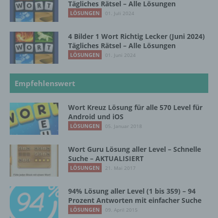
Tägliches Rätsel – Alle Lösungen
d) Einschränkung der Verarbeitung
LÖSUNGEN
01. Juli 2024
Einschränkung der Verarbeitung ist die
4 Bilder 1 Wort Richtig Lecker (Juni 2024)
Markierung gespeicherter
Tägliches Rätsel – Alle Lösungen
personenbezogener Daten mit dem Ziel, ihre
LÖSUNGEN
01. Juni 2024
künftige Verarbeitung einzuschränken.
Empfehlenswert
e) Profiling
Wort Kreuz Lösung für alle 570 Level für
Android und iOS
Profiling ist jede Art der automatisierten
LÖSUNGEN
05. Januar 2018
Verarbeitung personenbezogener Daten, die
darin besteht, dass diese
personenbezogenen Daten verwendet
Wort Guru Lösung aller Level – Schnelle
Suche – AKTUALISIERT
werden, um bestimmte persönliche Aspekte,
die sich auf eine natürliche Person beziehen,
LÖSUNGEN
21. Mai 2017
zu bewerten, insbesondere, um Aspekte
bezüglich Arbeitsleistung, wirtschaftlicher
94% Lösung aller Level (1 bis 359) – 94
Lage, Gesundheit, persönlicher Vorlieben,
Prozent Antworten mit einfacher Suche
Interessen, Zuverlässigkeit, Verhalten,
LÖSUNGEN
09. April 2015
Aufenthaltsort oder Ortswechsel dieser