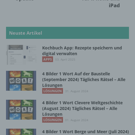
personenbezogene Daten von dem für die
iPad
Verarbeitung Verantwortlichen verarbeitet
werden.
Neuste Artikel
c) Verarbeitung
Kochbuch App: Rezepte speichern und
Verarbeitung ist jeder mit oder ohne Hilfe
digital verwalten
automatisierter Verfahren ausgeführte
APPS
03. April 2025
Vorgang oder jede solche Vorgangsreihe im
Zusammenhang mit personenbezogenen
Daten wie das Erheben, das Erfassen, die
4 Bilder 1 Wort Auf der Baustelle
(September 2024) Tägliches Rätsel – Alle
Organisation, das Ordnen, die Speicherung,
Lösungen
die Anpassung oder Veränderung, das
LÖSUNGEN
Auslesen, das Abfragen, die Verwendung,
31. August 2024
die Offenlegung durch Übermittlung,
4 Bilder 1 Wort Clevere Weltgeschichte
Verbreitung oder eine andere Form der
(August 2024) Tägliches Rätsel – Alle
Bereitstellung, den Abgleich oder die
Lösungen
Verknüpfung, die Einschränkung, das
LÖSUNGEN
01. August 2024
Löschen oder die Vernichtung.
4 Bilder 1 Wort Berge und Meer (Juli 2024)