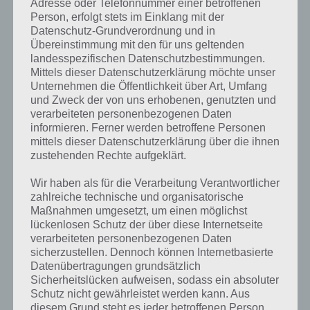
Adresse oder Telefonnummer einer betroffenen
einen der Power-Ups nutzen, die jedoch nicht unbegrenzt zur
Person, erfolgt stets im Einklang mit der
Verfügung stehen und sich mittels der Premiumwährung gekauft
Datenschutz-Grundverordnung und in
werden müssen.
Übereinstimmung mit den für uns geltenden
landesspezifischen Datenschutzbestimmungen.
Mittels dieser Datenschutzerklärung möchte unser
Teile deinen Highscore mit deinen Freunden
Unternehmen die Öffentlichkeit über Art, Umfang
und Zweck der von uns erhobenen, genutzten und
verarbeiteten personenbezogenen Daten
Hast du das Level mit den Zügen geschafft, werden die Geister blau
informieren. Ferner werden betroffene Personen
und alle übrig gebliebenen Blasen können nun Bonuspunkte
mittels dieser Datenschutzerklärung über die ihnen
bringen. Auch wenn Pac-Man Pop durchaus strategische Elemente
zustehenden Rechte aufgeklärt.
besitzt, ist das Spiel häufig mit Glück verbunden, ob man das Level
schafft und auch, ob man Power-Ups einsetzt, denn diese sorgen
Wir haben als für die Verarbeitung Verantwortlicher
dafür, dass man schwierige Level ebenfalls lösen kann.
zahlreiche technische und organisatorische
Maßnahmen umgesetzt, um einen möglichst
Verbindet man sich mit Facebook, kann man seinen Highscore auch
lückenlosen Schutz der über diese Internetseite
mit seinen Freunden vergleichen. Notwendig ist das zwar nicht, sorgt
verarbeiteten personenbezogenen Daten
aber für einen sozialen Aspekt in der App.
sicherzustellen. Dennoch können Internetbasierte
Datenübertragungen grundsätzlich
Sicherheitslücken aufweisen, sodass ein absoluter
Trailer Video zu Pac-Man Pop
Schutz nicht gewährleistet werden kann. Aus
diesem Grund steht es jeder betroffenen Person