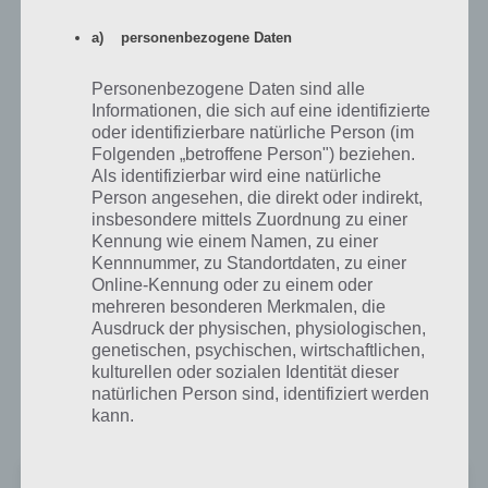
Pac-Man Pop ist kein klassisches Pac-Man Spiel, sondern ein
a) personenbezogene Daten
Bubbleshooter oder zu Deutsch Blasenschießspiel, in welchem man
Blasen abfeuert und so Haustiere befreit. Während dies zu Anfang
noch sehr einfach ist, wird es mit jedem Level schwieriger auch die
Personenbezogene Daten sind alle
Informationen, die sich auf eine identifizierte
drei Sterne zu verdienen. Schafft man ein Level nicht mit den
oder identifizierbare natürliche Person (im
angegeben Zügen, verliert man ein Leben. Auch sonst ist Pac-Man
Folgenden „betroffene Person") beziehen.
Pop leider nichts besonderes. Wer jedoch Fan von Bubbleshooter ist,
Als identifizierbar wird eine natürliche
sollte sich Pac-Man Pop einmal genauer anschauen. Grafisch macht
Person angesehen, die direkt oder indirekt,
die App einen guten Eindruck und auch spielerisch ist nichts
insbesondere mittels Zuordnung zu einer
auszusetzen. Die App ist kostenlos zum Download für Android und
Kennung wie einem Namen, zu einer
iOS verfügbar.
Kennnummer, zu Standortdaten, zu einer
Online-Kennung oder zu einem oder
mehreren besonderen Merkmalen, die
Pac-Man Pop für Android im Google Play
Ausdruck der physischen, physiologischen,
Store
genetischen, psychischen, wirtschaftlichen,
kulturellen oder sozialen Identität dieser
Im Google Play Store kommt die Bubbleshooter App Pac-Man Pop
natürlichen Person sind, identifiziert werden
auf 4,1 Sterne . Zur Installation wird Android 4 oder höher benötigt.
kann.
PAC-MAN Pop