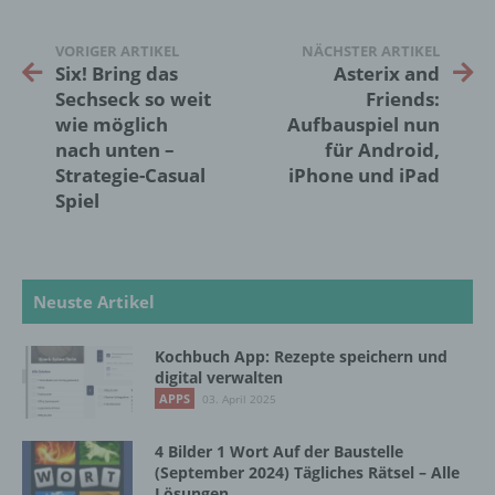
bezüglich Arbeitsleistung, wirtschaftlicher
Lage, Gesundheit, persönlicher Vorlieben,
VORIGER ARTIKEL
NÄCHSTER ARTIKEL
Interessen, Zuverlässigkeit, Verhalten,
Six! Bring das
Asterix and
Aufenthaltsort oder Ortswechsel dieser
Sechseck so weit
Friends:
natürlichen Person zu analysieren oder
wie möglich
Aufbauspiel nun
vorherzusagen.
nach unten –
für Android,
Strategie-Casual
iPhone und iPad
Spiel
f) Pseudonymisierung
Pseudonymisierung ist die Verarbeitung
personenbezogener Daten in einer Weise,
auf welche die personenbezogenen Daten
Neuste Artikel
ohne Hinzuziehung zusätzlicher
Informationen nicht mehr einer spezifischen
Kochbuch App: Rezepte speichern und
betroffenen Person zugeordnet werden
digital verwalten
können, sofern diese zusätzlichen
APPS
03. April 2025
Informationen gesondert aufbewahrt werden
und technischen und organisatorischen
4 Bilder 1 Wort Auf der Baustelle
Maßnahmen unterliegen, die gewährleisten,
(September 2024) Tägliches Rätsel – Alle
dass die personenbezogenen Daten nicht
Lösungen