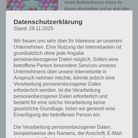
einem Bubbleshooter müsst ihr
Blasen abschießen und so drei oder
mehr Blasen der gleichen Farbe
Datenschutzerklärung
kombinieren, damit diese zerplatzen.
Dabei kann man natürlich auch über
Stand: 29.11.2025
die Bande schießen. Alle Blasen, die
Wir freuen uns sehr über Ihr Interesse an unserem
nun keinen Kontakt mehr zur
Unternehmen. Eine Nutzung der Internetseiten ist
oberen haben, fallen nun auch direkt
grundsätzlich ohne jede Angabe
herunter auf die vier aus Pac-Man
personenbezogener Daten möglich. Sofern eine
bekannte Geister, was zusätzliche
betroffene Person besondere Services unseres
Punkte bringt.
Unternehmens über unsere Internetseite in
Anspruch nehmen möchte, könnte jedoch eine
Punkte sind notwendig, um die bis
Verarbeitung personenbezogener Daten
zu drei Sterne pro Level zu schaffen.
Pac-Man Pop
erforderlich werden. Ist die Verarbeitung
Ziel ist es meist die Haustiere aus
Screenshot – (c)
personenbezogener Daten erforderlich und
den Blasen zu befreien. In einem
Bandai Namco
besteht für eine solche Verarbeitung keine
anderen Spielmodi musst du einen
gesetzliche Grundlage, holen wir generell eine
Geist in der Blase treffen, wobei es
Einwilligung der betroffenen Person ein.
hier pro Level mehrere Geister in Blasen gibt. Die Schwierigkeit liegt
auch in Pac-Man Pop daran, dass man nur begrenzt Züge bzw.
Die Verarbeitung personenbezogener Daten,
Blasen pro Level hat und so strategisch vorgehen muss, um das
beispielsweise des Namens, der Anschrift, E-Mail-
Level-Ziel zu erreichen. Dazu muss man auch Blasen tauschen oder