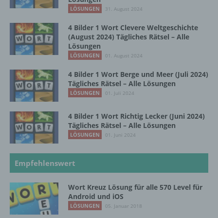
einer identifizierten oder identifizierbaren
LÖSUNGEN
31. August 2024
natürlichen Person zugewiesen werden.
4 Bilder 1 Wort Clevere Weltgeschichte
(August 2024) Tägliches Rätsel – Alle
g) Verantwortlicher oder für die Verarbeitung
Lösungen
Verantwortlicher
LÖSUNGEN
01. August 2024
4 Bilder 1 Wort Berge und Meer (Juli 2024)
Verantwortlicher oder für die Verarbeitung
Tägliches Rätsel – Alle Lösungen
Verantwortlicher ist die natürliche oder
LÖSUNGEN
01. Juli 2024
juristische Person, Behörde, Einrichtung
oder andere Stelle, die allein oder
gemeinsam mit anderen über die Zwecke
4 Bilder 1 Wort Richtig Lecker (Juni 2024)
und Mittel der Verarbeitung von
Tägliches Rätsel – Alle Lösungen
personenbezogenen Daten entscheidet.
LÖSUNGEN
01. Juni 2024
Sind die Zwecke und Mittel dieser
Verarbeitung durch das Unionsrecht oder
das Recht der Mitgliedstaaten vorgegeben,
Empfehlenswert
so kann der Verantwortliche
beziehungsweise können die bestimmten
Wort Kreuz Lösung für alle 570 Level für
Kriterien seiner Benennung nach dem
Android und iOS
Unionsrecht oder dem Recht der
LÖSUNGEN
05. Januar 2018
Mitgliedstaaten vorgesehen werden.