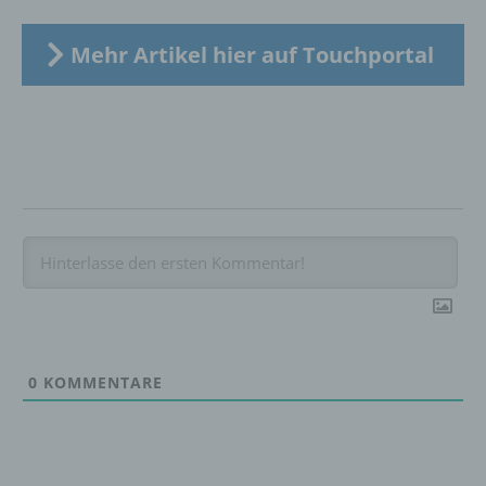
Verknüpfung, die Einschränkung, das
Löschen oder die Vernichtung.
Mehr Artikel hier auf Touchportal
d) Einschränkung der Verarbeitung
Einschränkung der Verarbeitung ist die
Markierung gespeicherter
personenbezogener Daten mit dem Ziel, ihre
künftige Verarbeitung einzuschränken.
e) Profiling
Profiling ist jede Art der automatisierten
Verarbeitung personenbezogener Daten, die
0
KOMMENTARE
darin besteht, dass diese
personenbezogenen Daten verwendet
werden, um bestimmte persönliche Aspekte,
die sich auf eine natürliche Person beziehen,
zu bewerten, insbesondere, um Aspekte