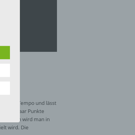
 die
en
hren
en,
die
in hohes Tempo und lässt
oder
uns ein paar Punkte
tung.
h und nach wird man in
elt wird. Die