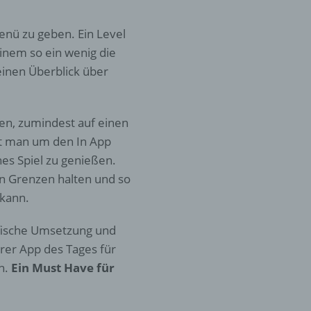
enü zu geben. Ein Level
er
ung
inem so ein wenig die
einen Überblick über
en, zumindest auf einen
mt man um den In App
s Spiel zu genießen.
 in Grenzen halten und so
hen,
 kann.
ng,
essen,
afische Umsetzung und
ser
er App des Tages für
n.
Ein Must Have für