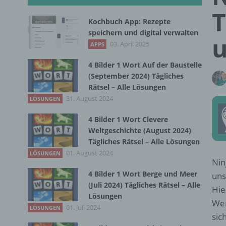
T
Kochbuch App: Rezepte
speichern und digital verwalten
u
03. April 2025
APPS
4 Bilder 1 Wort Auf der Baustelle
(September 2024) Tägliches
Rätsel – Alle Lösungen
31. August 2024
LÖSUNGEN
4 Bilder 1 Wort Clevere
Weltgeschichte (August 2024)
Tägliches Rätsel – Alle Lösungen
01. August 2024
LÖSUNGEN
Nin
4 Bilder 1 Wort Berge und Meer
uns
(Juli 2024) Tägliches Rätsel – Alle
Hie
Lösungen
Wer
01. Juli 2024
LÖSUNGEN
sic