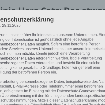
inja Hero Cats: Das etwa
enschutzerklärung
piel
: 29.11.2025
reuen uns sehr über Ihr Interesse an unserem Unternehmen. Ein
 Ninja Hero Cats handelt es sich um ein Spiel, das anders i
ng der Internetseiten ist grundsätzlich ohne jede Angabe
 knapp die App beschreiben. Hier müsst ihr mit Ninja Katz
nenbezogener Daten möglich. Sofern eine betroffene Person
ch Wurfsterne vernichten. Dabei steuert ihr die Katzen un
dere Services unseres Unternehmens über unsere Internetseite
uch nehmen möchte, könnte jedoch eine Verarbeitung
ner in der Nähe automatisch an.
nenbezogener Daten erforderlich werden. Ist die Verarbeitung
nenbezogener Daten erforderlich und besteht für eine solche
ei können sich die Ninja Katzen in einen Tornado verwan
beitung keine gesetzliche Grundlage, holen wir generell eine
nichten. Aber auch eure Gegner haben es in sich. Feinde, 
lligung der betroffenen Person ein.
fen, riesige Quellen oder Gegner, die einen Laserstrahl au
erarbeitung personenbezogener Daten, beispielsweise des Na
nschrift, E-Mail-Adresse oder Telefonnummer einer betroffenen
n, erfolgt stets im Einklang mit der Datenschutz-Grundverordnu
inja Hero Cats mit zahlreichen L
n Übereinstimmung mit den für uns geltenden landesspezifisch
schutzbestimmungen. Mittels dieser Datenschutzerklärung mö
rtigkeiten und sehr viel Spielsp