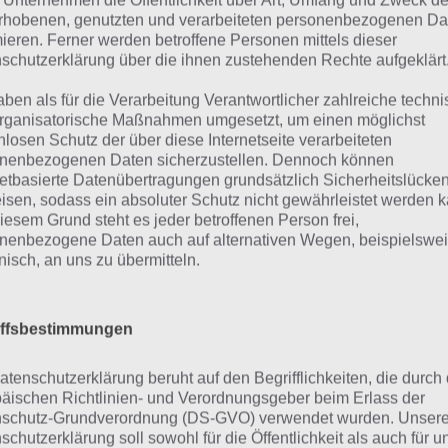
 Unternehmen die Öffentlichkeit über Art, Umfang und Zweck de
rhobenen, genutzten und verarbeiteten personenbezogenen Da
mieren. Ferner werden betroffene Personen mittels dieser
Ninja Hero Cats überzeugt dabei
schutzerklärung über die ihnen zustehenden Rechte aufgeklärt
und unterschiedlichen Welten, all
bewundernswert. Nach und nac
aben als für die Verarbeitung Verantwortlicher zahlreiche techn
rganisatorische Maßnahmen umgesetzt, um einen möglichst
Fertigkeiten freigeschaltet, die 
nlosen Schutz der über diese Internetseite verarbeiteten
einsetzen könnt. Entsprechend 
nenbezogenen Daten sicherzustellen. Dennoch können
Ninja Hero Cats
netbasierte Datenübertragungen grundsätzlich Sicherheitslücke
sehr viel Spielspaß auf.
Screenshot – (c)
isen, sodass ein absoluter Schutz nicht gewährleistet werden k
HandyGames
iesem Grund steht es jeder betroffenen Person frei,
nenbezogene Daten auch auf alternativen Wegen, beispielswe
Das Hack’n’Slay fü
onisch, an uns zu übermitteln.
Phone und iPad
iffsbestimmungen
ja Hero Cats kann man gut und gerne als Hack’n’Slay beze
Gegensatz eines Diablo vollautomatisch abläuft. Sobald G
atenschutzerklärung beruht auf den Begrifflichkeiten, die durch
d, greifen die Ninja Hero Cats die Gegner an. Zusammen m
äischen Richtlinien- und Verordnungsgeber beim Erlass der
schutz-Grundverordnung (DS-GVO) verwendet wurden. Unser
ähnten Fertigkeiten, die man einsetzen kann, wird das Spi
schutzerklärung soll sowohl für die Öffentlichkeit als auch für u