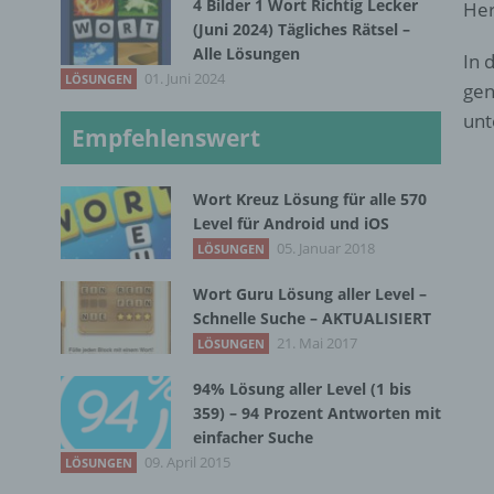
4 Bilder 1 Wort Richtig Lecker
Her
(Juni 2024) Tägliches Rätsel –
Alle Lösungen
In 
01. Juni 2024
LÖSUNGEN
gen
unt
Empfehlenswert
Wort Kreuz Lösung für alle 570
Level für Android und iOS
05. Januar 2018
LÖSUNGEN
Wort Guru Lösung aller Level –
Schnelle Suche – AKTUALISIERT
21. Mai 2017
LÖSUNGEN
94% Lösung aller Level (1 bis
359) – 94 Prozent Antworten mit
einfacher Suche
09. April 2015
LÖSUNGEN