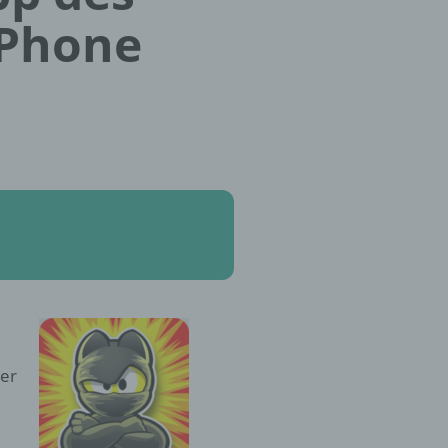
iPhone
ber