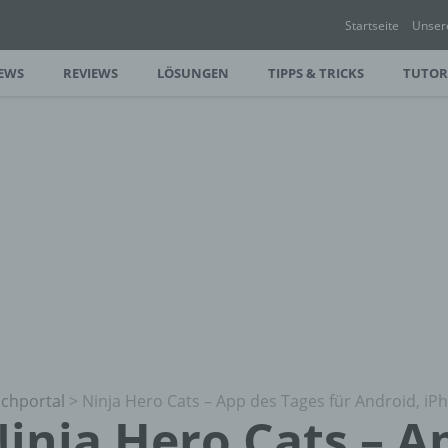
Startseite
Unser
EWS
REVIEWS
LÖSUNGEN
TIPPS & TRICKS
TUTOR
chportal
>
Ninja Hero Cats – App des Tages für Android, iP
inja Hero Cats – A