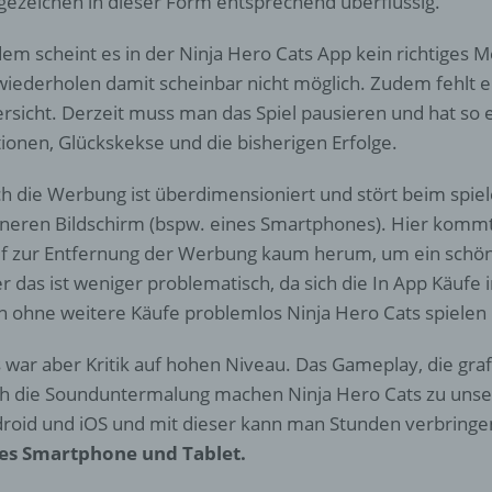
gezeichen in dieser Form entsprechend überflüssig.
d) Einschränkung der Verarbeitung
em scheint es in der Ninja Hero Cats App kein richtiges M
Einschränkung der Verarbeitung ist die Markierung gespeichert
personenbezogener Daten mit dem Ziel, ihre künftige Verarbeit
wiederholen damit scheinbar nicht möglich. Zudem fehlt e
einzuschränken.
rsicht. Derzeit muss man das Spiel pausieren und hat so 
ionen, Glückskekse und die bisherigen Erfolge.
e) Profiling
h die Werbung ist überdimensioniert und stört beim spiel
ineren Bildschirm (bspw. eines Smartphones). Hier kom
Profiling ist jede Art der automatisierten Verarbeitung
f zur Entfernung der Werbung kaum herum, um ein schöne
personenbezogener Daten, die darin besteht, dass diese
personenbezogenen Daten verwendet werden, um bestimmte
r das ist weniger problematisch, da sich die In App Käufe
persönliche Aspekte, die sich auf eine natürliche Person bezie
 ohne weitere Käufe problemlos Ninja Hero Cats spielen
zu bewerten, insbesondere, um Aspekte bezüglich Arbeitsleistu
wirtschaftlicher Lage, Gesundheit, persönlicher Vorlieben, Inter
 war aber Kritik auf hohen Niveau. Das Gameplay, die gr
Zuverlässigkeit, Verhalten, Aufenthaltsort oder Ortswechsel die
natürlichen Person zu analysieren oder vorherzusagen.
h die Sounduntermalung machen Ninja Hero Cats zu unser
roid und iOS und mit dieser kann man Stunden verbringe
es Smartphone und Tablet.
f) Pseudonymisierung