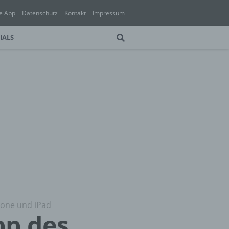
e App
Datenschutz
Kontakt
Impressum
IALS
hone und iPad
pp des