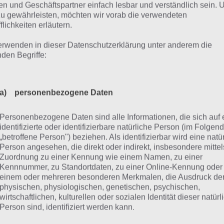
erhaltung und nur mit einer guten Strategie schafft man
n und Geschäftspartner einfach lesbar und verständlich sein.
zu gewährleisten, möchten wir vorab die verwendeten
lust einer Katze zu überstehen.
flichkeiten erläutern.
erwenden in dieser Datenschutzerklärung unter anderem die
ailer zu Ninja Hero Cats
nden Begriffe:
chließend haben wir hier noch einen Trailer für euch, der 
s sehr gut präsentiert. Es handelt sich hierbei um den offizi
a) personenbezogene Daten
 eine Reihe von Spielszenen zeigt. Hier das Video:
Personenbezogene Daten sind alle Informationen, die sich auf 
identifizierte oder identifizierbare natürliche Person (im Folgen
„betroffene Person") beziehen. Als identifizierbar wird eine natü
Person angesehen, die direkt oder indirekt, insbesondere mittel
Zuordnung zu einer Kennung wie einem Namen, zu einer
Kennnummer, zu Standortdaten, zu einer Online-Kennung oder
einem oder mehreren besonderen Merkmalen, die Ausdruck de
physischen, physiologischen, genetischen, psychischen,
wirtschaftlichen, kulturellen oder sozialen Identität dieser natür
Person sind, identifiziert werden kann.