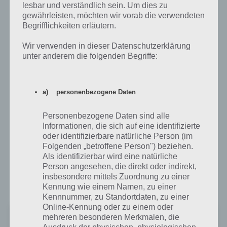
lesbar und verständlich sein. Um dies zu
gewährleisten, möchten wir vorab die verwendeten
Das Spielprinzip von Mountain Goat Mountain ist einfach: Versuche
Begrifflichkeiten erläutern.
stets deinen Highscore zu knacken und stelle einen neuen Highscore
auf. Besonders hübsch empfanden wir die grafische Umsetzung der
Wir verwenden in dieser Datenschutzerklärung
App. So verändert sich die Welt je nach Jahreszeit enorm.
unter anderem die folgenden Begriffe:
Gleichzeitig bietet die App durch zahlreiche Gefahren und
Hindernisse viel Abwechslung, sodass kein Lauf dem anderen gleicht.
a) personenbezogene Daten
Mountain Goat Mountain kann kostenlos für Android, iPhone und
iPad heruntergeladen werden.
Personenbezogene Daten sind alle
Informationen, die sich auf eine identifizierte
Mountain Goat Mountain für Android im
oder identifizierbare natürliche Person (im
Folgenden „betroffene Person") beziehen.
Google Play Store
Als identifizierbar wird eine natürliche
Person angesehen, die direkt oder indirekt,
Mountain Goat Mountain kann im Google Play Store ab Android
insbesondere mittels Zuordnung zu einer
2.3.3 oder höher kostenlos geladen werden.
Kennung wie einem Namen, zu einer
Kennnummer, zu Standortdaten, zu einer
Online-Kennung oder zu einem oder
Mountain Goat Mountain
mehreren besonderen Merkmalen, die
+
Preis:
Kostenlos
Ausdruck der physischen, physiologischen,