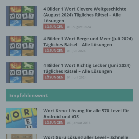
Verarbeitung durch das Unionsrecht oder
4 Bilder 1 Wort Clevere Weltgeschichte
das Recht der Mitgliedstaaten vorgegeben,
(August 2024) Tägliches Rätsel – Alle
so kann der Verantwortliche
Lösungen
beziehungsweise können die bestimmten
LÖSUNGEN
01. August 2024
Kriterien seiner Benennung nach dem
Unionsrecht oder dem Recht der
4 Bilder 1 Wort Berge und Meer (Juli 2024)
Mitgliedstaaten vorgesehen werden.
Tägliches Rätsel – Alle Lösungen
LÖSUNGEN
01. Juli 2024
h) Auftragsverarbeiter
4 Bilder 1 Wort Richtig Lecker (Juni 2024)
Tägliches Rätsel – Alle Lösungen
Auftragsverarbeiter ist eine natürliche oder
LÖSUNGEN
01. Juni 2024
juristische Person, Behörde, Einrichtung
oder andere Stelle, die personenbezogene
Empfehlenswert
Daten im Auftrag des Verantwortlichen
verarbeitet.
Wort Kreuz Lösung für alle 570 Level für
Android und iOS
LÖSUNGEN
05. Januar 2018
i) Empfänger
Wort Guru Lösung aller Level – Schnelle
Empfänger ist eine natürliche oder juristische