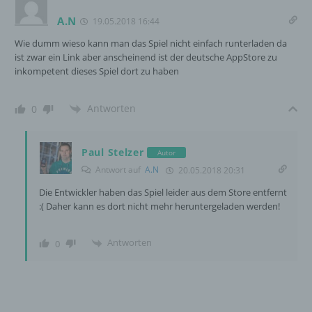
Profiling ist jede Art der automatisierten
A.N
19.05.2018 16:44
Verarbeitung personenbezogener Daten, die
Wie dumm wieso kann man das Spiel nicht einfach runterladen da
darin besteht, dass diese
ist zwar ein Link aber anscheinend ist der deutsche AppStore zu
personenbezogenen Daten verwendet
inkompetent dieses Spiel dort zu haben
werden, um bestimmte persönliche Aspekte,
die sich auf eine natürliche Person beziehen,
zu bewerten, insbesondere, um Aspekte
Antworten
0
bezüglich Arbeitsleistung, wirtschaftlicher
Lage, Gesundheit, persönlicher Vorlieben,
Interessen, Zuverlässigkeit, Verhalten,
Paul Stelzer
Autor
Aufenthaltsort oder Ortswechsel dieser
natürlichen Person zu analysieren oder
Antwort auf
A.N
20.05.2018 20:31
vorherzusagen.
Die Entwickler haben das Spiel leider aus dem Store entfernt
:( Daher kann es dort nicht mehr heruntergeladen werden!
f) Pseudonymisierung
Antworten
0
Pseudonymisierung ist die Verarbeitung
personenbezogener Daten in einer Weise,
auf welche die personenbezogenen Daten
ohne Hinzuziehung zusätzlicher