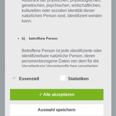
genetischen, psychischen, wirtschaftlichen,
kulturellen oder sozialen Identität dieser
natürlichen Person sind, identifiziert werden
App für iPhone, iPad und iPod Touch im
kann.
iTunes App Store
Im iTunes App Store ist Mountain Goat Mountain ab iOS 7 zum
b) betroffene Person
Download erhältlich. Die app kann dabei für iPhone, iPad und iPod
touch heruntergeladen werden.
Betroffene Person ist jede identifizierte oder
identifizierbare natürliche Person, deren
Mountain Goat Mountain
personenbezogene Daten von dem für die
Verarbeitung Verantwortlichen verarbeitet
+
Preis:
Kostenlos
werden.
Essenziell
Statistiken
c) Verarbeitung
Auf WhatsApp teilen
Teilen auf Facebook
✓ Alle akzeptieren
Verarbeitung ist jeder mit oder ohne Hilfe
Tweet auf Twitter
automatisierter Verfahren ausgeführte
Auswahl speichern
Vorgang oder jede solche Vorgangsreihe im