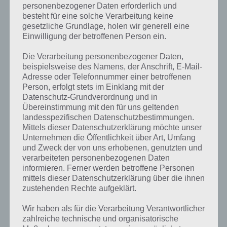
Goat Mountain. So fallen Steine oder auch Hölzer vom Weg. Ab und
personenbezogener Daten erforderlich und
zu taucht auch eine Gewitterwolke auf. Alles, was unsere Ziege
besteht für eine solche Verarbeitung keine
natürlich nicht berühren darf.
gesetzliche Grundlage, holen wir generell eine
Einwilligung der betroffenen Person ein.
Auf der anderen Seite stehen aber auch Hilfsmittel zur Verfügung,
mit denen du einen Stück den Berg hochspringen kannst. Aber mit
Die Verarbeitung personenbezogener Daten,
eben jenen kann es auch schnell bergab gehen. Außerdem musst du
beispielsweise des Namens, der Anschrift, E-Mail-
auf deinem Weg nach oben Münzen einsammeln, welche zum
Adresse oder Telefonnummer einer betroffenen
Freischalten weiterer Ziegen notwendig ist.
Person, erfolgt stets im Einklang mit der
Datenschutz-Grundverordnung und in
Übereinstimmung mit den für uns geltenden
Besonders beeindruckt hat uns jedoch die grafische Umsetzung der
landesspezifischen Datenschutzbestimmungen.
App Mountain Goat Mountain für Android, iPhone und iPad. So gibt
Mittels dieser Datenschutzerklärung möchte unser
es nicht nur eine Sommersicht, sondern manchmal schneit es sogar
Unternehmen die Öffentlichkeit über Art, Umfang
oder es ist Herbst. Dadurch verändert sich der komplette optische
und Zweck der von uns erhobenen, genutzten und
Eindruck von Mountain Goat Mountain.
verarbeiteten personenbezogenen Daten
informieren. Ferner werden betroffene Personen
mittels dieser Datenschutzerklärung über die ihnen
Gameplay Video zu Mountain Goat
zustehenden Rechte aufgeklärt.
Mountain
Wir haben als für die Verarbeitung Verantwortlicher
zahlreiche technische und organisatorische
Damit du dir einen besseren Eindruck der App Mountain Goat