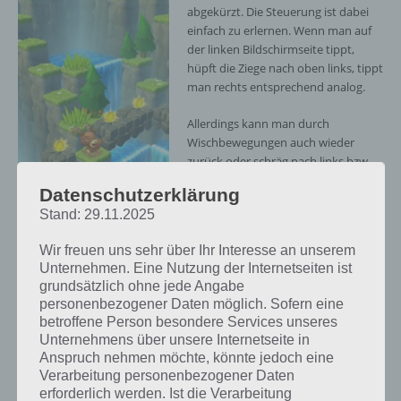
abgekürzt. Die Steuerung ist dabei
einfach zu erlernen. Wenn man auf
der linken Bildschirmseite tippt,
hüpft die Ziege nach oben links, tippt
man rechts entsprechend analog.
Allerdings kann man durch
Wischbewegungen auch wieder
zurück oder schräg nach links bzw.
rechts.
Datenschutzerklärung
Stand: 29.11.2025
Ziel des Spiels ist es möglichst weit
nach oben auf den Berg zu gelangen.
Mountain Goat
Wir freuen uns sehr über Ihr Interesse an unserem
Ein Ende ist für unsere Ziege aber
Mountain Screenshot
Unternehmen. Eine Nutzung der Internetseiten ist
nicht in Sicht. Entsprechend heißt es:
– (c) Zynga
grundsätzlich ohne jede Angabe
Knacke den Highscore.
personenbezogener Daten möglich. Sofern eine
betroffene Person besondere Services unseres
Unternehmens über unsere Internetseite in
Gefahren und Hilfsmittel
Anspruch nehmen möchte, könnte jedoch eine
Verarbeitung personenbezogener Daten
Allerdings lauern natürlich Gefahren an allen Ecken von Mountain
erforderlich werden. Ist die Verarbeitung