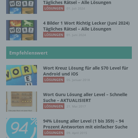
Tägliches Rätsel – Alle Lösungen
LÖSUNGEN
01. Juli 2024
g) Verantwortlicher oder für die Verarbeitung
Verantwortlicher
4 Bilder 1 Wort Richtig Lecker (Juni 2024)
Tägliches Rätsel – Alle Lösungen
Verantwortlicher oder für die Verarbeitung
LÖSUNGEN
01. Juni 2024
Verantwortlicher ist die natürliche oder
juristische Person, Behörde, Einrichtung
oder andere Stelle, die allein oder
Empfehlenswert
gemeinsam mit anderen über die Zwecke
und Mittel der Verarbeitung von
personenbezogenen Daten entscheidet.
Wort Kreuz Lösung für alle 570 Level für
Sind die Zwecke und Mittel dieser
Android und iOS
Verarbeitung durch das Unionsrecht oder
LÖSUNGEN
05. Januar 2018
das Recht der Mitgliedstaaten vorgegeben,
so kann der Verantwortliche
Wort Guru Lösung aller Level – Schnelle
beziehungsweise können die bestimmten
Suche – AKTUALISIERT
Kriterien seiner Benennung nach dem
LÖSUNGEN
21. Mai 2017
Unionsrecht oder dem Recht der
Mitgliedstaaten vorgesehen werden.
94% Lösung aller Level (1 bis 359) – 94
Prozent Antworten mit einfacher Suche
LÖSUNGEN
09. April 2015
h) Auftragsverarbeiter