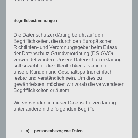
App im Media Markt nutzen
Begriffsbestimmungen
Eine weitere tolle Funktion ist die App auch im Media Markt vor Ort
zu nutzen. Mit Hilfe eines QR Code Scanner, der direkt in die App
Die Datenschutzerklärung beruht auf den
integriert ist, kann man sich die Produktteils und
Begrifflichkeiten, die durch den Europäischen
Richtlinien- und Verordnungsgeber beim Erlass
Kundenbewertungen anschauen.
der Datenschutz-Grundverordnung (DS-GVO)
verwendet wurden. Unsere Datenschutzerklärung
Weiterhin sieht man den Online-Preis. Da Media Markt die gleichen
soll sowohl für die Öffentlichkeit als auch für
Preise im Online-Shop und im Markt anbietet, kann so bei
unsere Kunden und Geschäftspartner einfach
abweichenden Preisen dieser direkt vorgelegt werden.
lesbar und verständlich sein. Um dies zu
gewährleisten, möchten wir vorab die verwendeten
Begrifflichkeiten erläutern.
App herunterladen
Wir verwenden in dieser Datenschutzerklärung
Wer oft im Media Markt einkauft und die Beratung vor Ort schätzt
unter anderem die folgenden Begriffe:
bzw. sich das Produkt genauer anschauen will oder dieses noch am
gleichen Tag benötigt, der sollte die Media Markt App herunterladen.
Mit dieser findet man nicht nur den nächsten Markt in der
a) personenbezogene Daten
Umgebung, sondern auch aktuelle Angebote und ein großes