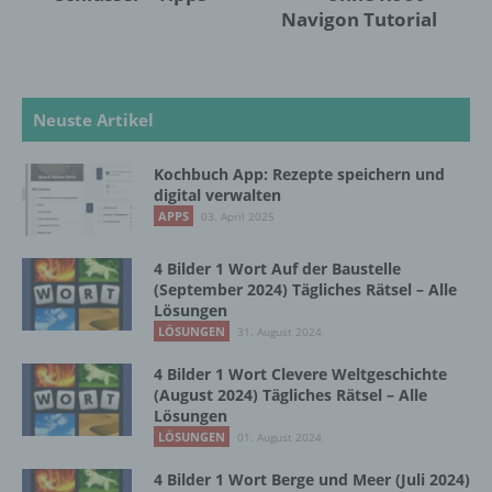
Navigon Tutorial
Aufenthaltsort oder Ortswechsel dieser
natürlichen Person zu analysieren oder
vorherzusagen.
Neuste Artikel
f) Pseudonymisierung
Kochbuch App: Rezepte speichern und
Pseudonymisierung ist die Verarbeitung
digital verwalten
personenbezogener Daten in einer Weise,
APPS
03. April 2025
auf welche die personenbezogenen Daten
ohne Hinzuziehung zusätzlicher
4 Bilder 1 Wort Auf der Baustelle
Informationen nicht mehr einer spezifischen
(September 2024) Tägliches Rätsel – Alle
betroffenen Person zugeordnet werden
Lösungen
können, sofern diese zusätzlichen
LÖSUNGEN
31. August 2024
Informationen gesondert aufbewahrt werden
und technischen und organisatorischen
4 Bilder 1 Wort Clevere Weltgeschichte
Maßnahmen unterliegen, die gewährleisten,
(August 2024) Tägliches Rätsel – Alle
dass die personenbezogenen Daten nicht
Lösungen
einer identifizierten oder identifizierbaren
LÖSUNGEN
01. August 2024
natürlichen Person zugewiesen werden.
4 Bilder 1 Wort Berge und Meer (Juli 2024)