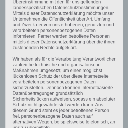
Übereinstimmung mit den für uns geltenden
landesspezifischen Datenschutzbestimmungen.
Einkaufen im Onlineshop
Mittels dieser Datenschutzerklärung möchte unser
Unternehmen die Öffentlichkeit über Art, Umfang
und Zweck der von uns erhobenen, genutzten und
Wie erwähnt ist in der App das gesamte Sortiment (oder ein Großteil
verarbeiteten personenbezogenen Daten
davon) in der Media Markt App zu finden. Diesen kann man nun
informieren. Ferner werden betroffene Personen
auch von unterwegs auf seinem Smartphone aufrufen und aktuelle
mittels dieser Datenschutzerklärung über die ihnen
Angebote ansehen.
zustehenden Rechte aufgeklärt.
Weiterhin kann man sich durch die verschiedenen Kategorien klicken
Wir haben als für die Verarbeitung Verantwortlicher
und die Produkte ansehen. Da weiterhin ein Login mit dem Account
zahlreiche technische und organisatorische
möglich ist, kann das Produkt dann auch sogleich bestellt werden.
Maßnahmen umgesetzt, um einen möglichst
lückenlosen Schutz der über diese Internetseite
verarbeiteten personenbezogenen Daten
Eine weitere Möglichkeit besteht darin dieses Produkt im nächsten
sicherzustellen. Dennoch können Internetbasierte
Media Markt abzuholen. Natürlich ist auch eine Beratung vor Ort
Datenübertragungen grundsätzlich
möglich. Dank eines Merkzettels kann das Produkt dann einfach
Sicherheitslücken aufweisen, sodass ein absoluter
aufgerufen werden.
Schutz nicht gewährleistet werden kann. Aus
diesem Grund steht es jeder betroffenen Person
Eine Suchfunktion wäre hingegen noch besser, um nicht die ganzen
frei, personenbezogene Daten auch auf
Kategorien durchzuklicken. Eine solche haben wir in der iOS App
alternativen Wegen, beispielsweise telefonisch, an
nicht auf Anhieb finden können.
uns zu übermitteln.