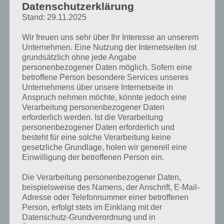
Hosentasche
Datenschutzerklärung
Stand: 29.11.2025
Das Hauptaugenmerk der Media
Wir freuen uns sehr über Ihr Interesse an unserem
Markt App besteht darin den
Unternehmen. Eine Nutzung der Internetseiten ist
gesamten Online Shop auch in der
grundsätzlich ohne jede Angabe
App abzubilden. Über einen
personenbezogener Daten möglich. Sofern eine
Produktscanner ist es zudem
betroffene Person besondere Services unseres
möglich sich weitere Informationen
Unternehmens über unsere Internetseite in
zum Produkt anzusehen. Dazu
Anspruch nehmen möchte, könnte jedoch eine
öffnet man die App und scannt den
Verarbeitung personenbezogener Daten
Code vom Produkt. In der App
erforderlich werden. Ist die Verarbeitung
werden weitere Produktdetails und
personenbezogener Daten erforderlich und
Kundenbewertungen aufgezeigt.
besteht für eine solche Verarbeitung keine
gesetzliche Grundlage, holen wir generell eine
Zudem findet man per Lokalisierung
Einwilligung der betroffenen Person ein.
auch den nächsten Media Markt. Für
Android ist die App allerdings nur für
Die Verarbeitung personenbezogener Daten,
Smartphones optimiert, Tablets ab 7
Screenshot der Media
beispielsweise des Namens, der Anschrift, E-Mail-
Zoll noch nicht, wobei diese dann die
Markt App
Adresse oder Telefonnummer einer betroffenen
normale Website verwenden
Person, erfolgt stets im Einklang mit der
können.
Datenschutz-Grundverordnung und in