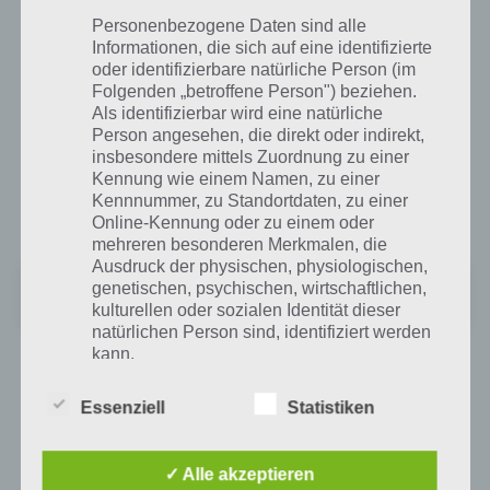
Sortiment an Produkten, die man auch bestellen und nach Hause
liefern kann.
Personenbezogene Daten sind alle
Informationen, die sich auf eine identifizierte
oder identifizierbare natürliche Person (im
Media Markt für Android im Google Play
Folgenden „betroffene Person") beziehen.
Als identifizierbar wird eine natürliche
Store
Person angesehen, die direkt oder indirekt,
insbesondere mittels Zuordnung zu einer
Im Google Play Store ist die App kostenlos erhältlich. Dabei wird
Kennung wie einem Namen, zu einer
Android 2.3 oder höher benötigt, wodurch auch ältere Modelle die
Kennnummer, zu Standortdaten, zu einer
App nutzen können.
Online-Kennung oder zu einem oder
mehreren besonderen Merkmalen, die
Ausdruck der physischen, physiologischen,
MediaMarkt Deutschland
genetischen, psychischen, wirtschaftlichen,
Preis:
Kostenlos
kulturellen oder sozialen Identität dieser
natürlichen Person sind, identifiziert werden
kann.
App für iPhone, iPad und iPod Touch im
iTunes App Store
Essenziell
Statistiken
b) betroffene Person
Im iTunes App Store ist die Media Markt App ab iOS 7 zum Download
✓ Alle akzeptieren
erhältlich. Auch hier kommt diese aber nicht allzu gut weg. Mit 2,5
Betroffene Person ist jede identifizierte oder