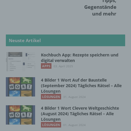
Tipps,
Interessen, Zuverlässigkeit, Verhalten,
Gegenstände
Aufenthaltsort oder Ortswechsel dieser
und mehr
natürlichen Person zu analysieren oder
vorherzusagen.
Neuste Artikel
f) Pseudonymisierung
Pseudonymisierung ist die Verarbeitung
Kochbuch App: Rezepte speichern und
personenbezogener Daten in einer Weise,
digital verwalten
auf welche die personenbezogenen Daten
APPS
03. April 2025
ohne Hinzuziehung zusätzlicher
Informationen nicht mehr einer spezifischen
4 Bilder 1 Wort Auf der Baustelle
betroffenen Person zugeordnet werden
(September 2024) Tägliches Rätsel – Alle
können, sofern diese zusätzlichen
Lösungen
Informationen gesondert aufbewahrt werden
LÖSUNGEN
31. August 2024
und technischen und organisatorischen
Maßnahmen unterliegen, die gewährleisten,
4 Bilder 1 Wort Clevere Weltgeschichte
dass die personenbezogenen Daten nicht
(August 2024) Tägliches Rätsel – Alle
einer identifizierten oder identifizierbaren
Lösungen
natürlichen Person zugewiesen werden.
LÖSUNGEN
01. August 2024