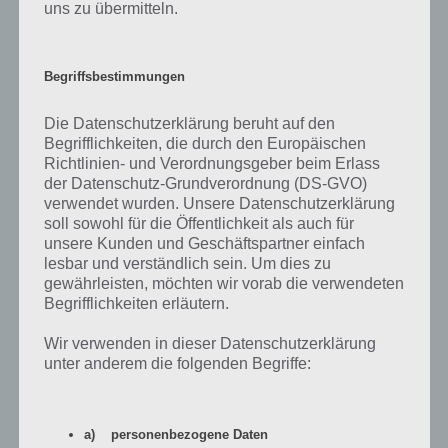
uns zu übermitteln.
Begriffsbestimmungen
Die Datenschutzerklärung beruht auf den
Begrifflichkeiten, die durch den Europäischen
App herunterladen
Richtlinien- und Verordnungsgeber beim Erlass
der Datenschutz-Grundverordnung (DS-GVO)
Die App Magic Touch konnte uns überzeugen, denn das einfache
verwendet wurden. Unsere Datenschutzerklärung
Spielprinzip mit dem Zeichnen von Gesten, um die Luftballons zum
soll sowohl für die Öffentlichkeit als auch für
Platzen zu bringen, hat Nitrome einen echten Hit gelandet. Ein
unsere Kunden und Geschäftspartner einfach
Durchgang dauert nur wenige Minuten und der Suchtfaktor ist
lesbar und verständlich sein. Um dies zu
enorm hoch. Auch wenn man häufig in den 30er scheitert, da der
gewährleisten, möchten wir vorab die verwendeten
Schwierigkeitsgrad hier enorm ansteigt, macht Magic Touch sehr viel
Begrifflichkeiten erläutern.
Spaß, da man es beim nächsten mal hoffentlich in die 40er oder 50er
Bereich vordringt.
Wir verwenden in dieser Datenschutzerklärung
unter anderem die folgenden Begriffe:
Bisher ist Magic Touch als App nur für iOS erschienen. Seit dem 10.
März 2015 ist Magic Touch nun auch für Android im Google Play
Store erhältlich.
a) personenbezogene Daten