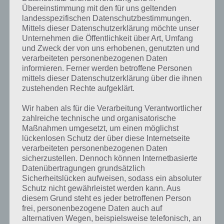
werden. Entsprechend sorgt Magic Touch dadurch für einen
Übereinstimmung mit den für uns geltenden
Langzeitspielspaß. Kombiniert mit der tollen Pixelgrafik ist dieses
landesspezifischen Datenschutzbestimmungen.
Spiel aus unserer Sicht ein echtes Must-Have auf jedem iPhone und
Mittels dieser Datenschutzerklärung möchte unser
iPad. Lediglich der Schwierigkeitsgrad im 30er Bereich könnte etwas
Unternehmen die Öffentlichkeit über Art, Umfang
langsamer stark steigen.
und Zweck der von uns erhobenen, genutzten und
verarbeiteten personenbezogenen Daten
informieren. Ferner werden betroffene Personen
Gameplay Video zu Magic Touch
mittels dieser Datenschutzerklärung über die ihnen
zustehenden Rechte aufgeklärt.
Damit du dir zu Magic Touch ein besseres Bild machen kannst haben
wir hier noch ein Gameplay Video zum Spiel, welches sehr gut das
Wir haben als für die Verarbeitung Verantwortlicher
Spielprinzip verdeutlicht. So versteht ihr sicherlich auch ohne
zahlreiche technische und organisatorische
Englischkenntnisse, was eure Aufgabe hier ist. Hier das Video:
Maßnahmen umgesetzt, um einen möglichst
lückenlosen Schutz der über diese Internetseite
verarbeiteten personenbezogenen Daten
sicherzustellen. Dennoch können Internetbasierte
Datenübertragungen grundsätzlich
Sicherheitslücken aufweisen, sodass ein absoluter
Schutz nicht gewährleistet werden kann. Aus
diesem Grund steht es jeder betroffenen Person
frei, personenbezogene Daten auch auf
alternativen Wegen, beispielsweise telefonisch, an