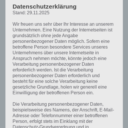
müsst. Sobald auch nur ein Eindringling den
Datenschutzerklärung
Boden erreicht, ist das Spiel vorbei und der
Stand: 29.11.2025
Score steht.
Das Spiel
Wir freuen uns sehr über Ihr Interesse an unserem
Im weiteren Verlauf ist es stets die Aufgabe in
Magic Touch
Unternehmen. Eine Nutzung der Internetseiten ist
Magic Touch diesen Highscore zu schlagen. So
überzeugt
grundsätzlich ohne jede Angabe
kann man sich auch mit seinen Freunden
durch sein
personenbezogener Daten möglich. Sofern eine
vergleichen.
einfaches
betroffene Person besondere Services unseres
Unternehmens über unsere Internetseite in
Spielprinzip –
Anspruch nehmen möchte, könnte jedoch eine
(c) Nitrome
Schalte Power-Ups durch
Verarbeitung personenbezogener Daten
Münzen frei
erforderlich werden. Ist die Verarbeitung
personenbezogener Daten erforderlich und
Durch jeden zerstörten Eindringling bekommt ihr in Magic Touch
besteht für eine solche Verarbeitung keine
Coins (auf Deutsch “Münzen”). Mit diesen Münzen könnt ihr im Shop
gesetzliche Grundlage, holen wir generell eine
Power-Ups freischalten. Wenn dieses dann im Spiel über den
Einwilligung der betroffenen Person ein.
Bildschirm fliegt, könnt ihr diese Geste machen. Für 500 Münzen
Die Verarbeitung personenbezogener Daten,
schaltet ihr ein Slow-Time-Power-Up frei, womit alles verlangsamt
beispielsweise des Namens, der Anschrift, E-Mail-
wird.
Adresse oder Telefonnummer einer betroffenen
Person, erfolgt stets im Einklang mit der
Auch können weitere Hintergründe freigeschaltet und eingesetzt
Datenschutz-Grundverordnung und in