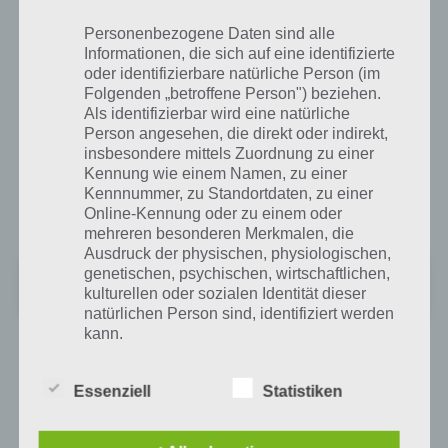
Personenbezogene Daten sind alle
App für iPhone, iPad und iPod Touch im
Informationen, die sich auf eine identifizierte
iTunes App Store
oder identifizierbare natürliche Person (im
Folgenden „betroffene Person") beziehen.
Die Spiele App Magic Touch Wizard for Hire kann kostenlos im iTunes
Als identifizierbar wird eine natürliche
App Store für iPhone, iPad und iPod touch heruntergeladen werden.
Person angesehen, die direkt oder indirekt,
Benötigt wird dabei iOS 6 oder höher, um das Spiel installieren zu
insbesondere mittels Zuordnung zu einer
können. Weiterhin gibt es natürlich noch In-App-Käufe, die aber
Kennung wie einem Namen, zu einer
nicht zwingend notwendig sind. So gibt es die Möglichkeit die
Kennnummer, zu Standortdaten, zu einer
Werbung zu entfernen oder sich Münzen zu kaufen.
Online-Kennung oder zu einem oder
mehreren besonderen Merkmalen, die
Ausdruck der physischen, physiologischen,
Magic Touch: Wizard for Hire
genetischen, psychischen, wirtschaftlichen,
kulturellen oder sozialen Identität dieser
+
Preis:
Kostenlos
natürlichen Person sind, identifiziert werden
kann.
Magic Touch im Google Play Store
Essenziell
Statistiken
b) betroffene Person
Seit dem 10. März ist das Spiel auch für Android im Google Play Store
erhältlich.