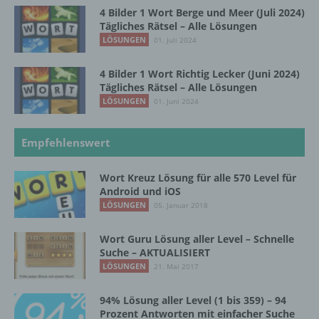
4 Bilder 1 Wort Berge und Meer (Juli 2024)
Tägliches Rätsel – Alle Lösungen
g) Verantwortlicher oder für die Verarbeitung
LÖSUNGEN
01. Juli 2024
Verantwortlicher
4 Bilder 1 Wort Richtig Lecker (Juni 2024)
Verantwortlicher oder für die Verarbeitung
Tägliches Rätsel – Alle Lösungen
Verantwortlicher ist die natürliche oder
LÖSUNGEN
01. Juni 2024
juristische Person, Behörde, Einrichtung
oder andere Stelle, die allein oder
gemeinsam mit anderen über die Zwecke
Empfehlenswert
und Mittel der Verarbeitung von
personenbezogenen Daten entscheidet.
Sind die Zwecke und Mittel dieser
Wort Kreuz Lösung für alle 570 Level für
Verarbeitung durch das Unionsrecht oder
Android und iOS
das Recht der Mitgliedstaaten vorgegeben,
LÖSUNGEN
05. Januar 2018
so kann der Verantwortliche
beziehungsweise können die bestimmten
Wort Guru Lösung aller Level – Schnelle
Kriterien seiner Benennung nach dem
Suche – AKTUALISIERT
Unionsrecht oder dem Recht der
LÖSUNGEN
21. Mai 2017
Mitgliedstaaten vorgesehen werden.
94% Lösung aller Level (1 bis 359) – 94
Prozent Antworten mit einfacher Suche