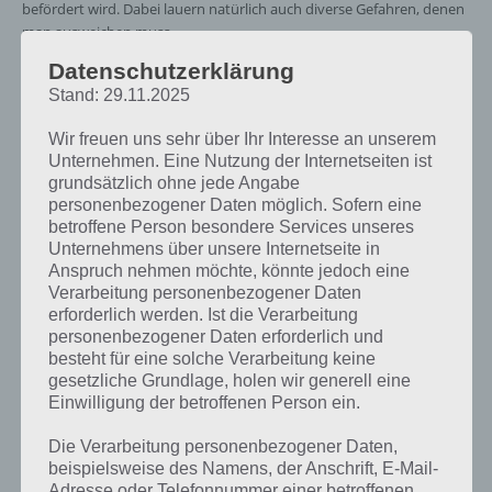
befördert wird. Dabei lauern natürlich auch diverse Gefahren, denen
man ausweichen muss.
Datenschutzerklärung
So wird einem in Level 1, welches gleichzeitig das Tutorial darstellt,
Stand: 29.11.2025
diverse Steuerungsmöglichkeiten mittels kurzer Bilder vorgestellt,
sodass man auch ohne Fremdsprachenkenntnisse weiß, was zu tun
Wir freuen uns sehr über Ihr Interesse an unserem
ist.
Unternehmen. Eine Nutzung der Internetseiten ist
grundsätzlich ohne jede Angabe
personenbezogener Daten möglich. Sofern eine
Innovatives Gameplay, tolle Level
betroffene Person besondere Services unseres
Unternehmens über unsere Internetseite in
Die Spiele App
Anspruch nehmen möchte, könnte jedoch eine
Lumi für
Verarbeitung personenbezogener Daten
Android,
erforderlich werden. Ist die Verarbeitung
iPhone und
personenbezogener Daten erforderlich und
iPad
besteht für eine solche Verarbeitung keine
begeistert uns
gesetzliche Grundlage, holen wir generell eine
dabei durch
Einwilligung der betroffenen Person ein.
ein tolles
Gameplay,
Die Verarbeitung personenbezogener Daten,
beispielsweise des Namens, der Anschrift, E-Mail-
welches wir in
Screenshot Lumi – (c) Foundation
Adresse oder Telefonnummer einer betroffenen