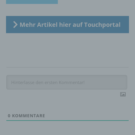
Verknüpfung, die Einschränkung, das
Löschen oder die Vernichtung.
Mehr Artikel hier auf Touchportal
d) Einschränkung der Verarbeitung
Einschränkung der Verarbeitung ist die
Markierung gespeicherter
personenbezogener Daten mit dem Ziel, ihre
künftige Verarbeitung einzuschränken.
e) Profiling
Profiling ist jede Art der automatisierten
Verarbeitung personenbezogener Daten, die
darin besteht, dass diese
personenbezogenen Daten verwendet
0
KOMMENTARE
werden, um bestimmte persönliche Aspekte,
die sich auf eine natürliche Person beziehen,
zu bewerten, insbesondere, um Aspekte