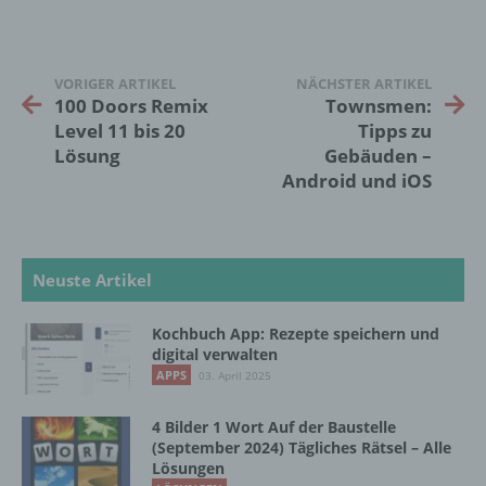
bezüglich Arbeitsleistung, wirtschaftlicher
Lage, Gesundheit, persönlicher Vorlieben,
Interessen, Zuverlässigkeit, Verhalten,
Aufenthaltsort oder Ortswechsel dieser
VORIGER ARTIKEL
NÄCHSTER ARTIKEL
natürlichen Person zu analysieren oder
100 Doors Remix
Townsmen:
vorherzusagen.
Level 11 bis 20
Tipps zu
Lösung
Gebäuden –
Android und iOS
f) Pseudonymisierung
Pseudonymisierung ist die Verarbeitung
personenbezogener Daten in einer Weise,
Neuste Artikel
auf welche die personenbezogenen Daten
ohne Hinzuziehung zusätzlicher
Informationen nicht mehr einer spezifischen
Kochbuch App: Rezepte speichern und
digital verwalten
betroffenen Person zugeordnet werden
können, sofern diese zusätzlichen
APPS
03. April 2025
Informationen gesondert aufbewahrt werden
und technischen und organisatorischen
4 Bilder 1 Wort Auf der Baustelle
Maßnahmen unterliegen, die gewährleisten,
(September 2024) Tägliches Rätsel – Alle
dass die personenbezogenen Daten nicht
Lösungen
einer identifizierten oder identifizierbaren