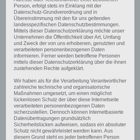
dieser Form
Games
Person, erfolgt stets im Einklang mit der
noch nicht so
Datenschutz-Grundverordnung und in
gesehen
Übereinstimmung mit den für uns geltenden
haben. Auch die Level, die wunderschön gestaltet worden sind,
landesspezifischen Datenschutzbestimmungen.
sorgen für ihr übriges.
Mittels dieser Datenschutzerklärung möchte unser
Unternehmen die Öffentlichkeit über Art, Umfang
Auch wenn es ab und zu vorkommt, dass Lumi ziemlich langsam
und Zweck der von uns erhobenen, genutzten und
unterwegs ist, kommt es immer wieder auf Können an, um die
verarbeiteten personenbezogenen Daten
zahlreichen Level erfolgreich abzuschließen. Links im Screenshot
informieren. Ferner werden betroffene Personen
seht ihr ein solches Level.
mittels dieser Datenschutzerklärung über die ihnen
zustehenden Rechte aufgeklärt.
Trailer zu Lumi
Wir haben als für die Verarbeitung Verantwortlicher
zahlreiche technische und organisatorische
Nachfolgend haben wir noch einen Trailer zur Spiele App Lumi für
Maßnahmen umgesetzt, um einen möglichst
Android, iPhone und iPad. Diese stimmt direkt von den Entwicklern
lückenlosen Schutz der über diese Internetseite
und bietet eine Menge Gameplay Material, sodass ihr schonmal
verarbeiteten personenbezogenen Daten
sehen könnt, was euch in Lumi erwartet.
sicherzustellen. Dennoch können Internetbasierte
Datenübertragungen grundsätzlich
Sicherheitslücken aufweisen, sodass ein absoluter
Schutz nicht gewährleistet werden kann. Aus
diesem Grund steht es jeder betroffenen Person