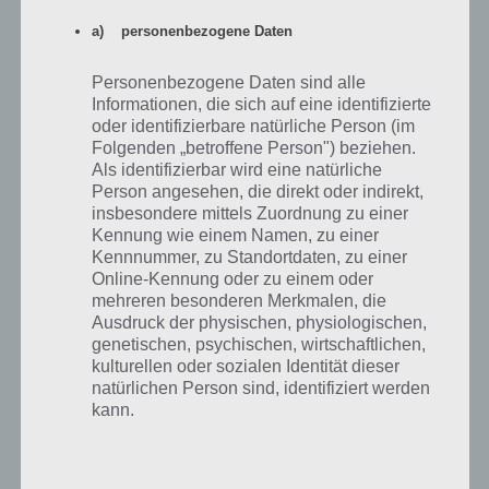
a) personenbezogene Daten
Lumi für Android im Google Play Store
Personenbezogene Daten sind alle
Lumi könnt ihr euch kostenlos bei Google Play für Android
Informationen, die sich auf eine identifizierte
oder identifizierbare natürliche Person (im
herunterladen. Dabei sei gesagt, dass es bei einigen Geräten noch
Folgenden „betroffene Person") beziehen.
Abstürze geben kann. Mit derzeit über 50.000 Downloads ist Lumi
Als identifizierbar wird eine natürliche
noch nicht allzu bekannt. Auch ist die App mit 122 MB sehr groß und
Person angesehen, die direkt oder indirekt,
sollte entsprechend nur heruntergeladen werden, wenn man im Wifi
insbesondere mittels Zuordnung zu einer
ist. Hier gehts zu Google Play:
Kennung wie einem Namen, zu einer
Kennnummer, zu Standortdaten, zu einer
Online-Kennung oder zu einem oder
App für iPhone, iPad und iPod Touch im
mehreren besonderen Merkmalen, die
iTunes App Store
Ausdruck der physischen, physiologischen,
genetischen, psychischen, wirtschaftlichen,
Lumi gibt es derzeit kostenlos für iOS, wenn auch nur für kurze Zeit.
kulturellen oder sozialen Identität dieser
Aber auch wenn die App wieder ein paar Cent kostet, können wir
natürlichen Person sind, identifiziert werden
Lumi ruhigen Gewissens empfehlen, denn zahlreiche Level und ein
kann.
originelles Spielprinzip machen daraus eine gute Unterhaltung.
Ein Nachteil: Lumi ist noch nicht für das größere Display von iPhone
b) betroffene Person