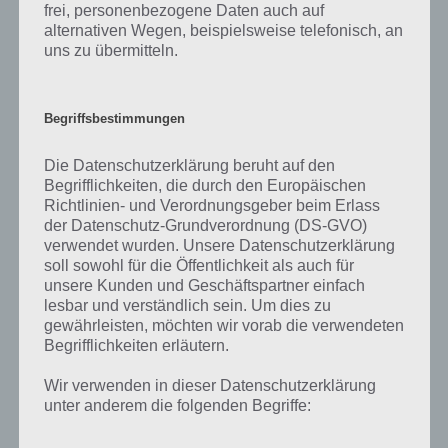
frei, personenbezogene Daten auch auf
alternativen Wegen, beispielsweise telefonisch, an
uns zu übermitteln.
Begriffsbestimmungen
Die Datenschutzerklärung beruht auf den
Begrifflichkeiten, die durch den Europäischen
Richtlinien- und Verordnungsgeber beim Erlass
der Datenschutz-Grundverordnung (DS-GVO)
verwendet wurden. Unsere Datenschutzerklärung
soll sowohl für die Öffentlichkeit als auch für
unsere Kunden und Geschäftspartner einfach
lesbar und verständlich sein. Um dies zu
gewährleisten, möchten wir vorab die verwendeten
Spiele App Lumi herunterladen
Begrifflichkeiten erläutern.
Die Spiele App Lumi von Foundation Games könnt ihr euch sowohl
Wir verwenden in dieser Datenschutzerklärung
für Android, als auch für iOS im entsprechenden Store
unter anderem die folgenden Begriffe:
herunterladen. Nachfolgend haben wir die Links zu den
Marktplätzen für euch.