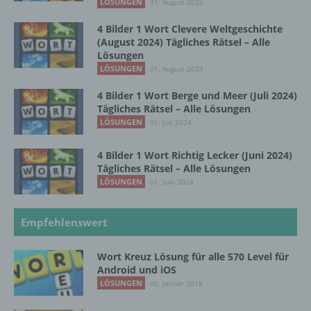
LÖSUNGEN
31. August 2024
natürlichen Person zugewiesen werden.
4 Bilder 1 Wort Clevere Weltgeschichte
(August 2024) Tägliches Rätsel – Alle
Lösungen
g) Verantwortlicher oder für die Verarbeitung
LÖSUNGEN
01. August 2024
Verantwortlicher
4 Bilder 1 Wort Berge und Meer (Juli 2024)
Verantwortlicher oder für die Verarbeitung
Tägliches Rätsel – Alle Lösungen
Verantwortlicher ist die natürliche oder
LÖSUNGEN
01. Juli 2024
juristische Person, Behörde, Einrichtung
oder andere Stelle, die allein oder
4 Bilder 1 Wort Richtig Lecker (Juni 2024)
gemeinsam mit anderen über die Zwecke
Tägliches Rätsel – Alle Lösungen
und Mittel der Verarbeitung von
LÖSUNGEN
01. Juni 2024
personenbezogenen Daten entscheidet.
Sind die Zwecke und Mittel dieser
Verarbeitung durch das Unionsrecht oder
Empfehlenswert
das Recht der Mitgliedstaaten vorgegeben,
so kann der Verantwortliche
beziehungsweise können die bestimmten
Wort Kreuz Lösung für alle 570 Level für
Android und iOS
Kriterien seiner Benennung nach dem
Unionsrecht oder dem Recht der
LÖSUNGEN
05. Januar 2018
Mitgliedstaaten vorgesehen werden.