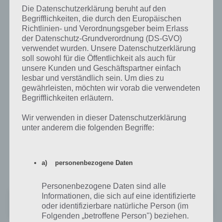
Triple Jump von Ketchapp
Die Datenschutzerklärung beruht auf den
aufstellen musst. Auch hier
Begrifflichkeiten, die durch den Europäischen
das Spiel leicht zu erlernen,
Richtlinien- und Verordnungsgeber beim Erlass
aber schwierig zu meistern. Die Kegel sind dabei unterschiedlich in
der Datenschutz-Grundverordnung (DS-GVO)
ihrer Höhe und stehen unterschiedlich weit auseinander.
verwendet wurden. Unsere Datenschutzerklärung
soll sowohl für die Öffentlichkeit als auch für
Gerade das macht die Schwierigkeit in der App Triple Jump aus. Auch
unsere Kunden und Geschäftspartner einfach
diese kann kostenlos heruntergeladen werden, finanziert sich jedoch
lesbar und verständlich sein. Um dies zu
über Werbung, die über einen In-App-Kauf entfernt werden kann.
gewährleisten, möchten wir vorab die verwendeten
Begrifflichkeiten erläutern.
Triple Jump für Android im Google Play Store
Wir verwenden in dieser Datenschutzerklärung
unter anderem die folgenden Begriffe:
Triple Jump kann im Google Play Store kostenlos geladen werden
und benötigt Android 2.3 oder höher. Ab und zu gibt es jedoch
Abstürze und die Werbung wird negativ bewertet, sodass Triple
a) personenbezogene Daten
Jump auf 4,3 Sterne kommt.
Personenbezogene Daten sind alle
Informationen, die sich auf eine identifizierte
Triple Jump
oder identifizierbare natürliche Person (im
+
Preis:
Kostenlos
Folgenden „betroffene Person") beziehen.