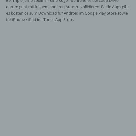
Bei Triple Jump spielt ihr eine Kugel, während es bei Loop Drive
darum geht mit keinem anderen Auto zu kollidieren. Beide Apps gibt
es kostenlos zum Download für Android im Google Play Store sowie
für iPhone / iPad im iTunes App Store.