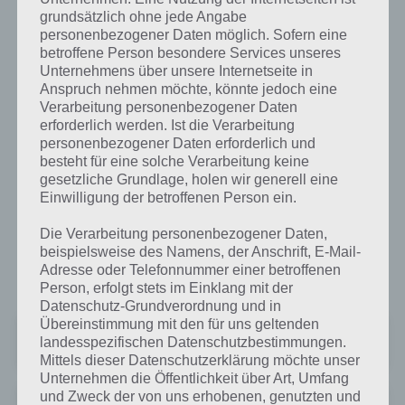
musst du auf den Bildschirm tippen, um
grundsätzlich ohne jede Angabe
schneller fahren zu können. Lässt du los, fährt das Auto wieder mit
personenbezogener Daten möglich. Sofern eine
normaler Geschwindigkeit.
betroffene Person besondere Services unseres
Unternehmens über unsere Internetseite in
Anspruch nehmen möchte, könnte jedoch eine
Fazit: Loop Drive ein einfaches Spiel für
Verarbeitung personenbezogener Daten
Zwischendurch
erforderlich werden. Ist die Verarbeitung
personenbezogener Daten erforderlich und
Loop Drive ist entsprechend ein sehr einfach gehaltenes Spiel für
besteht für eine solche Verarbeitung keine
Zwischendurch, das für begrenzte Zeit Spaß macht. Viel neues gibt es
gesetzliche Grundlage, holen wir generell eine
hingegen auch nach längerer Spielzeit nicht, sodass Loop Drive nur
Einwilligung der betroffenen Person ein.
dazu da ist die Zeit zu überbrücken.
Die Verarbeitung personenbezogener Daten,
beispielsweise des Namens, der Anschrift, E-Mail-
Die App gibt es kostenlos zum Download für Android im Google Play
Adresse oder Telefonnummer einer betroffenen
Store sowie für iPhone, iPad und iPod touch im iTunes App Store.
Person, erfolgt stets im Einklang mit der
Datenschutz-Grundverordnung und in
Übereinstimmung mit den für uns geltenden
Loop Drive: Crash Race
landesspezifischen Datenschutzbestimmungen.
+
Preis:
Kostenlos
Mittels dieser Datenschutzerklärung möchte unser
Unternehmen die Öffentlichkeit über Art, Umfang
und Zweck der von uns erhobenen, genutzten und
Loop Drive : Crash Race