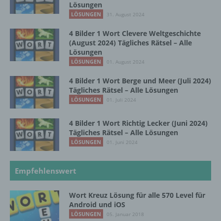
Lösungen
LÖSUNGEN
31. August 2024
f) Pseudonymisierung
4 Bilder 1 Wort Clevere Weltgeschichte
Pseudonymisierung ist die Verarbeitung
(August 2024) Tägliches Rätsel – Alle
personenbezogener Daten in einer Weise,
Lösungen
auf welche die personenbezogenen Daten
LÖSUNGEN
01. August 2024
ohne Hinzuziehung zusätzlicher
Informationen nicht mehr einer spezifischen
4 Bilder 1 Wort Berge und Meer (Juli 2024)
betroffenen Person zugeordnet werden
Tägliches Rätsel – Alle Lösungen
können, sofern diese zusätzlichen
LÖSUNGEN
01. Juli 2024
Informationen gesondert aufbewahrt werden
und technischen und organisatorischen
4 Bilder 1 Wort Richtig Lecker (Juni 2024)
Maßnahmen unterliegen, die gewährleisten,
Tägliches Rätsel – Alle Lösungen
dass die personenbezogenen Daten nicht
LÖSUNGEN
01. Juni 2024
einer identifizierten oder identifizierbaren
natürlichen Person zugewiesen werden.
Empfehlenswert
g) Verantwortlicher oder für die Verarbeitung
Wort Kreuz Lösung für alle 570 Level für
Verantwortlicher
Android und iOS
LÖSUNGEN
05. Januar 2018