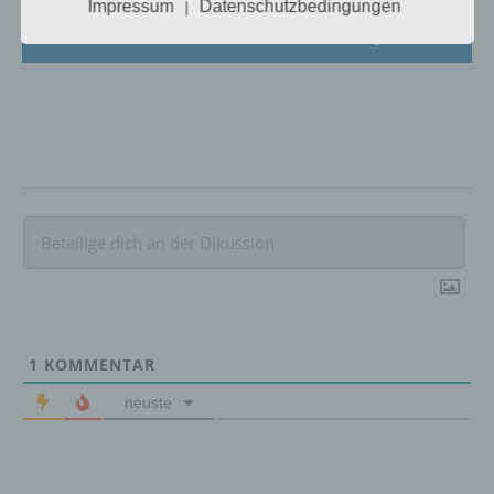
Impressum
Datenschutzbedingungen
|
Mehr Artikel hier auf Touchportal
c) Verarbeitung
Verarbeitung ist jeder mit oder ohne Hilfe
automatisierter Verfahren ausgeführte
Vorgang oder jede solche Vorgangsreihe im
Zusammenhang mit personenbezogenen
Daten wie das Erheben, das Erfassen, die
Organisation, das Ordnen, die Speicherung,
die Anpassung oder Veränderung, das
Auslesen, das Abfragen, die Verwendung,
die Offenlegung durch Übermittlung,
Verbreitung oder eine andere Form der
Bereitstellung, den Abgleich oder die
Verknüpfung, die Einschränkung, das
1
KOMMENTAR
Löschen oder die Vernichtung.
neuste
d) Einschränkung der Verarbeitung
Einschränkung der Verarbeitung ist die