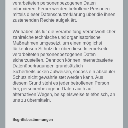
verarbeiteten personenbezogenen Daten
+
Preis:
Kostenlos
informieren. Ferner werden betroffene Personen
mittels dieser Datenschutzerklärung über die ihnen
zustehenden Rechte aufgeklärt.
Triple Jump: Jage den Highscore
Wir haben als für die Verarbeitung Verantwortlicher
zahlreiche technische und organisatorische
Von Ketchapp wurde die
Maßnahmen umgesetzt, um einen möglichst
Spiele App Triple Jump
lückenlosen Schutz der über diese Internetseite
veröffentlicht. Hier spielst
verarbeiteten personenbezogenen Daten
du einen Kreis, der über
sicherzustellen. Dennoch können Internetbasierte
spitze, schwarze Kegel
Datenübertragungen grundsätzlich
springen muss. Wie der
Sicherheitslücken aufweisen, sodass ein absoluter
Name schon vermuten
Schutz nicht gewährleistet werden kann. Aus
lässt, kannst du dabei
diesem Grund steht es jeder betroffenen Person
maximal dreimal springen
frei, personenbezogene Daten auch auf
bis die Kugel wieder den
alternativen Wegen, beispielsweise telefonisch, an
Boden berühren kann.
uns zu übermitteln.
Auch hierbei handelt es
sich um ein Spiel für
Begriffsbestimmungen
Zwischendurch, in dem du
einen neuen Highscore