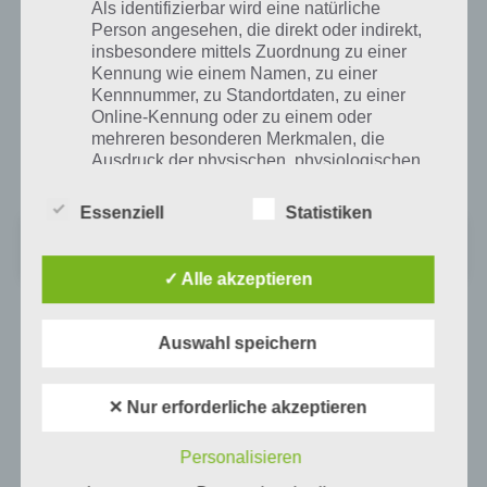
Als identifizierbar wird eine natürliche
Person angesehen, die direkt oder indirekt,
App für iPhone, iPad und iPod Touch im
insbesondere mittels Zuordnung zu einer
iTunes App Store
Kennung wie einem Namen, zu einer
Kennnummer, zu Standortdaten, zu einer
Online-Kennung oder zu einem oder
Auch im iTunes App Store ist Triple Jump kostenlos verfügbar und
mehreren besonderen Merkmalen, die
hierbei mit dem iPhone, iPad und iPod touch kompatibel. Benötigt
Ausdruck der physischen, physiologischen,
wird iOS 6 oder höher.
genetischen, psychischen, wirtschaftlichen,
kulturellen oder sozialen Identität dieser
Essenziell
Statistiken
natürlichen Person sind, identifiziert werden
Unbekannte App
kann.
Preis:
Kostenlos
✓ Alle akzeptieren
b) betroffene Person
Auswahl speichern
Auf WhatsApp teilen
Teilen auf Facebook
Betroffene Person ist jede identifizierte oder
identifizierbare natürliche Person, deren
✕ Nur erforderliche akzeptieren
Tweet auf Twitter
personenbezogene Daten von dem für die
Verarbeitung Verantwortlichen verarbeitet
Personalisieren
werden.