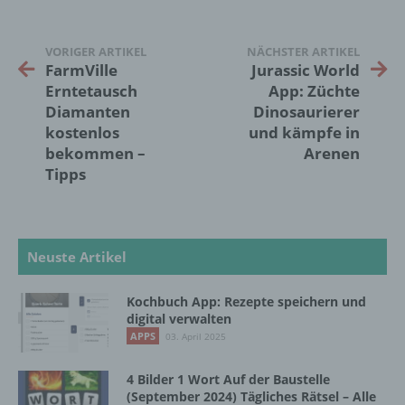
Markierung gespeicherter
personenbezogener Daten mit dem Ziel, ihre
VORIGER ARTIKEL
NÄCHSTER ARTIKEL
künftige Verarbeitung einzuschränken.
FarmVille
Jurassic World
Erntetausch
App: Züchte
Diamanten
Dinosaurierer
e) Profiling
kostenlos
und kämpfe in
bekommen –
Arenen
Profiling ist jede Art der automatisierten
Tipps
Verarbeitung personenbezogener Daten, die
darin besteht, dass diese
personenbezogenen Daten verwendet
werden, um bestimmte persönliche Aspekte,
die sich auf eine natürliche Person beziehen,
Neuste Artikel
zu bewerten, insbesondere, um Aspekte
bezüglich Arbeitsleistung, wirtschaftlicher
Lage, Gesundheit, persönlicher Vorlieben,
Kochbuch App: Rezepte speichern und
digital verwalten
Interessen, Zuverlässigkeit, Verhalten,
Aufenthaltsort oder Ortswechsel dieser
APPS
03. April 2025
natürlichen Person zu analysieren oder
vorherzusagen.
4 Bilder 1 Wort Auf der Baustelle
(September 2024) Tägliches Rätsel – Alle