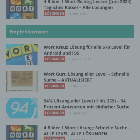
4 Bilder 1 Wort Richtig Lecker (Juni 2024)
g) Verantwortlicher oder für die Verarbeitung
Tägliches Rätsel – Alle Lösungen
Verantwortlicher
LÖSUNGEN
01. Juni 2024
Verantwortlicher oder für die Verarbeitung
Verantwortlicher ist die natürliche oder
Empfehlenswert
juristische Person, Behörde, Einrichtung
oder andere Stelle, die allein oder
Wort Kreuz Lösung für alle 570 Level für
gemeinsam mit anderen über die Zwecke
Android und iOS
und Mittel der Verarbeitung von
LÖSUNGEN
05. Januar 2018
personenbezogenen Daten entscheidet.
Sind die Zwecke und Mittel dieser
Verarbeitung durch das Unionsrecht oder
Wort Guru Lösung aller Level – Schnelle
das Recht der Mitgliedstaaten vorgegeben,
Suche – AKTUALISIERT
so kann der Verantwortliche
LÖSUNGEN
21. Mai 2017
beziehungsweise können die bestimmten
Kriterien seiner Benennung nach dem
94% Lösung aller Level (1 bis 359) – 94
Unionsrecht oder dem Recht der
Prozent Antworten mit einfacher Suche
Mitgliedstaaten vorgesehen werden.
LÖSUNGEN
09. April 2015
4 Bilder 1 Wort Lösung: Schnelle Suche –
h) Auftragsverarbeiter
ALLE LEVEL, ALLE LÖSUNGEN
LÖSUNGEN
17. Februar 2015