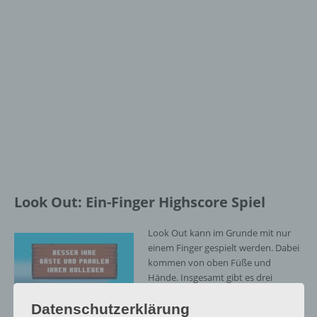
Look Out: Ein-Finger Highscore Spiel
Look Out kann im Grunde mit nur
einem Finger gespielt werden. Dabei
kommen von oben Füße und
Hände. Insgesamt gibt es drei
Bereiche: Links, Mitte, Rechts. Nun
Datenschutzerklärung
muss man möglichst schnell auf den