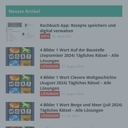
natürlichen Person zu analysieren oder
vorherzusagen.
Neuste Artikel
Kochbuch App: Rezepte speichern und
f) Pseudonymisierung
digital verwalten
APPS
03. April 2025
Pseudonymisierung ist die Verarbeitung
personenbezogener Daten in einer Weise,
4 Bilder 1 Wort Auf der Baustelle
auf welche die personenbezogenen Daten
(September 2024) Tägliches Rätsel – Alle
ohne Hinzuziehung zusätzlicher
Lösungen
Informationen nicht mehr einer spezifischen
LÖSUNGEN
31. August 2024
betroffenen Person zugeordnet werden
können, sofern diese zusätzlichen
4 Bilder 1 Wort Clevere Weltgeschichte
(August 2024) Tägliches Rätsel – Alle
Informationen gesondert aufbewahrt werden
Lösungen
und technischen und organisatorischen
LÖSUNGEN
Maßnahmen unterliegen, die gewährleisten,
01. August 2024
dass die personenbezogenen Daten nicht
4 Bilder 1 Wort Berge und Meer (Juli 2024)
einer identifizierten oder identifizierbaren
Tägliches Rätsel – Alle Lösungen
natürlichen Person zugewiesen werden.
LÖSUNGEN
01. Juli 2024