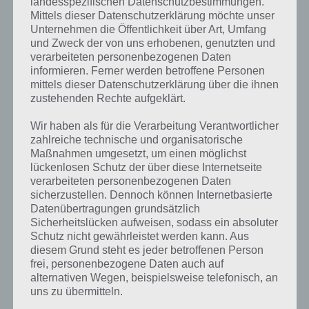
landesspezifischen Datenschutzbestimmungen.
übrigen durch Werbung, die nach einem Spiel erscheint.
Mittels dieser Datenschutzerklärung möchte unser
Unternehmen die Öffentlichkeit über Art, Umfang
und Zweck der von uns erhobenen, genutzten und
Gameplay Video zu Look Out
verarbeiteten personenbezogenen Daten
informieren. Ferner werden betroffene Personen
mittels dieser Datenschutzerklärung über die ihnen
Damit du dir einen besseren Eindruck von Look Out machen kannst,
zustehenden Rechte aufgeklärt.
haben wir hier noch ein Gameplay Video zum Spiel. Darin kannst du
dir das Spielprinzip noch einmal anschauen, ob das Ganze etwas für
Wir haben als für die Verarbeitung Verantwortlicher
dich ist. Hier das Gameplay Video:
zahlreiche technische und organisatorische
Maßnahmen umgesetzt, um einen möglichst
lückenlosen Schutz der über diese Internetseite
verarbeiteten personenbezogenen Daten
sicherzustellen. Dennoch können Internetbasierte
Datenübertragungen grundsätzlich
Sicherheitslücken aufweisen, sodass ein absoluter
Schutz nicht gewährleistet werden kann. Aus
diesem Grund steht es jeder betroffenen Person
frei, personenbezogene Daten auch auf
alternativen Wegen, beispielsweise telefonisch, an
uns zu übermitteln.