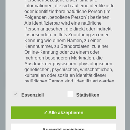
Informationen, die sich auf eine identifizierte
oder identifizierbare natürliche Person (im
Look Out für iPhone, iPad und iPod Touch im
Folgenden „betroffene Person") beziehen.
iTunes App Store
Als identifizierbar wird eine natürliche
Person angesehen, die direkt oder indirekt,
Zur Installation von Look Out wird mindestens iOS 6 oder neuer
insbesondere mittels Zuordnung zu einer
benötigt. Die Highscore Spiele App ist hierbei für iPhone, iPad und
Kennung wie einem Namen, zu einer
iPod touch verfügbar. Der Download ist kostenlos, gegen einen In-
Kennnummer, zu Standortdaten, zu einer
App-Kauf kann man die Werbung entfernen sowie weitere
Online-Kennung oder zu einem oder
Charaktere kaufen. Zum iTunes App Store:
mehreren besonderen Merkmalen, die
Ausdruck der physischen, physiologischen,
genetischen, psychischen, wirtschaftlichen,
kulturellen oder sozialen Identität dieser
Dodgy Gods
natürlichen Person sind, identifiziert werden
+
Preis:
Kostenlos
kann.
Essenziell
Statistiken
Kommt die App auch für Android?
b) betroffene Person
✓ Alle akzeptieren
Ob die Spiele App auch im Google Play Store für Android erscheinen
Betroffene Person ist jede identifizierte oder
wird, wissen wir leider nicht. Da Entwickler Dollar Beach schon
identifizierbare natürliche Person, deren
weitere Apps im Google Play Store veröffentlicht hat, ist es also gut
Auswahl speichern