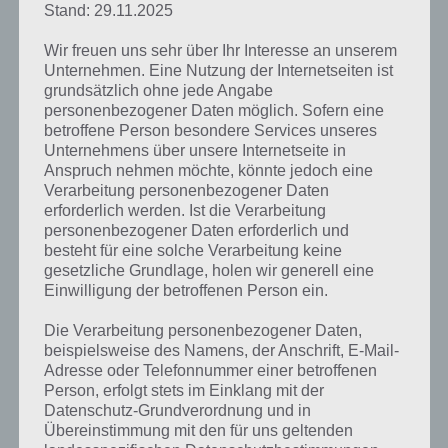
richtigen Bereich tippen, denn
Stand: 29.11.2025
ansonsten wird man von diesen
getötet. Ab und zu fallen auch
Wir freuen uns sehr über Ihr Interesse an unserem
Münzen herunter, die für das
Unternehmen. Eine Nutzung der Internetseiten ist
grundsätzlich ohne jede Angabe
Freischalten weiterer Charaktere
personenbezogener Daten möglich. Sofern eine
nötig sind.
betroffene Person besondere Services unseres
Unternehmens über unsere Internetseite in
Dabei erkennt man gleich zu Beginn,
Anspruch nehmen möchte, könnte jedoch eine
dass Look Out gar nicht so einfach
Verarbeitung personenbezogener Daten
ist, denn der Schwierigkeitsgrad
Look Out! Screenshot
erforderlich werden. Ist die Verarbeitung
steigt schnell an. Tippt man nämlich
– (c) Dollar Beach Ltd
personenbezogener Daten erforderlich und
nicht schnell genug, dann kann das
besteht für eine solche Verarbeitung keine
Spiel vorbei sein. Gleiches gilt
gesetzliche Grundlage, holen wir generell eine
natürlich, wenn man auf eine Bahn geht, wo ein Fuß oder Hand
Einwilligung der betroffenen Person ein.
runtergeht.
Die Verarbeitung personenbezogener Daten,
beispielsweise des Namens, der Anschrift, E-Mail-
Tolle Pixel-Optik mit einfachem Gameplay
Adresse oder Telefonnummer einer betroffenen
Person, erfolgt stets im Einklang mit der
Überzeugend finden wir die tolle Pixel-Optik, die perfekt zum Spiel
Datenschutz-Grundverordnung und in
passt. Das Gameplay ist wirklich simpel, was man von einem
Übereinstimmung mit den für uns geltenden
Highscore Spiel aber so gewohnt ist. Finanziert wird Look Out im