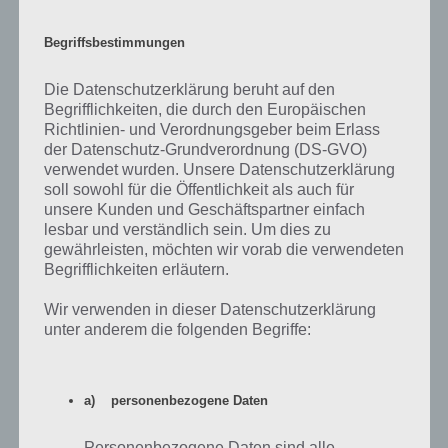
Begriffsbestimmungen
Arcade App herunterladen
Die Datenschutzerklärung beruht auf den
Begrifflichkeiten, die durch den Europäischen
Look Out verspricht ein fesselndes Gameplay in Verbindung mit
Richtlinien- und Verordnungsgeber beim Erlass
einer Pixel-Optik und einfacher Ein-Finger-Steuerung. Und man muss
der Datenschutz-Grundverordnung (DS-GVO)
schon zugeben: Look Out! hat etwas. Durch die drei Bahnen, auf die
verwendet wurden. Unsere Datenschutzerklärung
man tippen kann, kommt Spannung auf, denn man muss
soll sowohl für die Öffentlichkeit als auch für
schnellstmöglich auf die richtige Bahn wechsweln, um nicht von den
unsere Kunden und Geschäftspartner einfach
Fäusten oder Füßen zermalmt zu werden. Durch das Sammeln von
lesbar und verständlich sein. Um dies zu
Münzen können weitere Figuren freigeschaltet werden, sodass auch
gewährleisten, möchten wir vorab die verwendeten
für Langzeitspielspaß gesorgt ist. Schließlich will man den eigenen
Begrifflichkeiten erläutern.
Highscore oder den seiner Freunde überbieten.
Wir verwenden in dieser Datenschutzerklärung
Das Gameplay ist recht cool umgesetzt und kann dank seines hohen
unter anderem die folgenden Begriffe:
Schwierigkeitsgrad auch über längere Zeit überzeugen. Look Out
kann kostenlos im iTunes App Store für iOS heruntergeladen
werden. Für Android ist die Highscore Spiele App noch nicht
a) personenbezogene Daten
verfügbar. Finanziert wird das Ganze über Werbung bzw. In-App-
Käufe.
Personenbezogene Daten sind alle