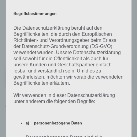
Als kostenlose Spiele App steht Jungle Heat im Google Play Store
zum Download bereit. Finanziert wird sich durch In App Käufe. Zur
Begriffsbestimmungen
Installation von Jungle Heat wird mindestens Android 2.3.3 benötigt.
Bereits mehr als 100.000 Spieler haben sich die App mittlerweile
Die Datenschutzerklärung beruht auf den
heruntergeladen. Grund dürfte auch sein, dass ein solches Spiel im
Begrifflichkeiten, die durch den Europäischen
Google Play Store bisher nicht zu finden war. Die Bewertung der
Richtlinien- und Verordnungsgeber beim Erlass
Spiele App liegt bei 4,4 Sternen. Grund dafür sind, dass es noch einige
der Datenschutz-Grundverordnung (DS-GVO)
kleine Bugs gibt, die durch Updates aber immer zügig gefixed weren.
verwendet wurden. Unsere Datenschutzerklärung
Hier gehts zum Google Play Store zum Download von Jungle Heat:
soll sowohl für die Öffentlichkeit als auch für
unsere Kunden und Geschäftspartner einfach
lesbar und verständlich sein. Um dies zu
Jungle Heat: War of Clans
gewährleisten, möchten wir vorab die verwendeten
Preis:
Kostenlos
Begrifflichkeiten erläutern.
Wir verwenden in dieser Datenschutzerklärung
unter anderem die folgenden Begriffe:
Jungle Heat für iPhone, iPad und iPod
Touch im iTunes App Store
a) personenbezogene Daten
UPDATE: Jungle Heat ist nun auch für iOS im iTunes App Store
erschienen. Auch dort kann die App für iPhone, iPad und iPod Touch