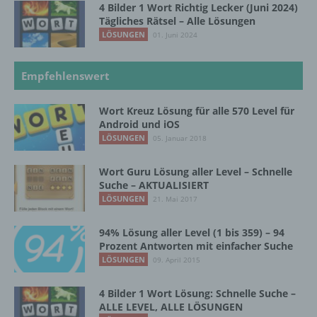
4 Bilder 1 Wort Richtig Lecker (Juni 2024)
g) Verantwortlicher oder für die Verarbeitung
Verantwortlicher
Tägliches Rätsel – Alle Lösungen
LÖSUNGEN
01. Juni 2024
Verantwortlicher oder für die Verarbeitung
Verantwortlicher ist die natürliche oder
Empfehlenswert
juristische Person, Behörde, Einrichtung
oder andere Stelle, die allein oder
gemeinsam mit anderen über die Zwecke
Wort Kreuz Lösung für alle 570 Level für
und Mittel der Verarbeitung von
Android und iOS
personenbezogenen Daten entscheidet.
LÖSUNGEN
05. Januar 2018
Sind die Zwecke und Mittel dieser
Verarbeitung durch das Unionsrecht oder
Wort Guru Lösung aller Level – Schnelle
das Recht der Mitgliedstaaten vorgegeben,
Suche – AKTUALISIERT
so kann der Verantwortliche
LÖSUNGEN
21. Mai 2017
beziehungsweise können die bestimmten
Kriterien seiner Benennung nach dem
94% Lösung aller Level (1 bis 359) – 94
Unionsrecht oder dem Recht der
Prozent Antworten mit einfacher Suche
Mitgliedstaaten vorgesehen werden.
LÖSUNGEN
09. April 2015
4 Bilder 1 Wort Lösung: Schnelle Suche –
h) Auftragsverarbeiter
ALLE LEVEL, ALLE LÖSUNGEN