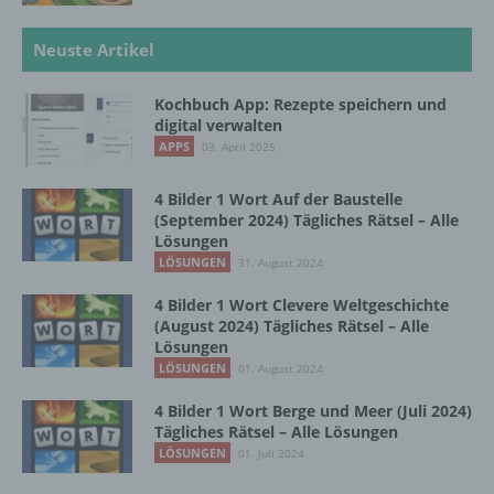
natürlichen Person zu analysieren oder
vorherzusagen.
Neuste Artikel
Kochbuch App: Rezepte speichern und
f) Pseudonymisierung
digital verwalten
APPS
03. April 2025
Pseudonymisierung ist die Verarbeitung
personenbezogener Daten in einer Weise,
4 Bilder 1 Wort Auf der Baustelle
auf welche die personenbezogenen Daten
(September 2024) Tägliches Rätsel – Alle
ohne Hinzuziehung zusätzlicher
Lösungen
Informationen nicht mehr einer spezifischen
LÖSUNGEN
31. August 2024
betroffenen Person zugeordnet werden
können, sofern diese zusätzlichen
4 Bilder 1 Wort Clevere Weltgeschichte
Informationen gesondert aufbewahrt werden
(August 2024) Tägliches Rätsel – Alle
und technischen und organisatorischen
Lösungen
Maßnahmen unterliegen, die gewährleisten,
LÖSUNGEN
01. August 2024
dass die personenbezogenen Daten nicht
einer identifizierten oder identifizierbaren
4 Bilder 1 Wort Berge und Meer (Juli 2024)
Tägliches Rätsel – Alle Lösungen
natürlichen Person zugewiesen werden.
LÖSUNGEN
01. Juli 2024