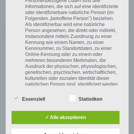
Personenbezogene Daten sind alle
kostenlos heruntergeladen werden. Hier der Link zum iTunes App
Informationen, die sich auf eine identifizierte
Store:
oder identifizierbare natürliche Person (im
Folgenden „betroffene Person") beziehen.
Als identifizierbar wird eine natürliche
Jungle Heat
Person angesehen, die direkt oder indirekt,
+
Preis:
Kostenlos
insbesondere mittels Zuordnung zu einer
Kennung wie einem Namen, zu einer
Kennnummer, zu Standortdaten, zu einer
Online-Kennung oder zu einem oder
mehreren besonderen Merkmalen, die
Auf WhatsApp teilen
Teilen auf Facebook
Ausdruck der physischen, physiologischen,
genetischen, psychischen, wirtschaftlichen,
Tweet auf Twitter
kulturellen oder sozialen Identität dieser
natürlichen Person sind, identifiziert werden
kann.
Essenziell
Statistiken
Nächster Artikel in dieser Serie
b) betroffene Person
✓ Alle akzeptieren
Mehr Artikel hier auf Touchportal
Betroffene Person ist jede identifizierte oder
identifizierbare natürliche Person, deren