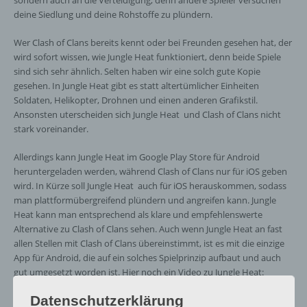
sondern auch an die Verteidigung, denn andere Spieler versuchen
deine Siedlung und deine Rohstoffe zu plündern.
Wer Clash of Clans bereits kennt oder bei Freunden gesehen hat, der
wird sofort wissen, wie Jungle Heat funktioniert, denn beide Spiele
sind sich sehr ähnlich. Selten haben wir eine solch gute Kopie
gesehen. In Jungle Heat gibt es statt altertümlicher Einheiten
Soldaten, Helikopter, Drohnen und einen anderen Grafikstil.
Ansonsten uterscheiden sich Jungle Heat und Clash of Clans nicht
stark voreinander.
Allerdings kann Jungle Heat im Google Play Store für Android
heruntergeladen werden, während Clash of Clans nur für iOS geben
wird. In Kürze soll Jungle Heat auch für iOS herauskommen, sodass
man plattformübergreifend plündern und angreifen kann. Jungle
Heat kann man entsprechend als klare und empfehlenswerte
Alternative zu Clash of Clans sehen. Auch wenn Jungle Heat an fast
allen Stellen mit Clash of Clans übereinstimmt, ist es mit die einzige
App für Android, die auf ein solches Spielprinzip aufbaut und auch
gut umgesetzt worden ist. Hier noch ein Video zu Jungle Heat:
Datenschutzerklärung