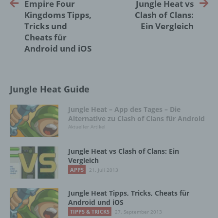
Empire Four
Jungle Heat vs
d) Einschränkung der Verarbeitung
Kingdoms Tipps,
Clash of Clans:
Tricks und
Ein Vergleich
Einschränkung der Verarbeitung ist die
Cheats für
Markierung gespeicherter
Android und iOS
personenbezogener Daten mit dem Ziel, ihre
künftige Verarbeitung einzuschränken.
Jungle Heat Guide
e) Profiling
Jungle Heat – App des Tages – Die
Alternative zu Clash of Clans für Android
Profiling ist jede Art der automatisierten
Aktueller Artikel
Verarbeitung personenbezogener Daten, die
darin besteht, dass diese
personenbezogenen Daten verwendet
Jungle Heat vs Clash of Clans: Ein
werden, um bestimmte persönliche Aspekte,
Vergleich
die sich auf eine natürliche Person beziehen,
APPS
21. Juli 2013
zu bewerten, insbesondere, um Aspekte
bezüglich Arbeitsleistung, wirtschaftlicher
Jungle Heat Tipps, Tricks, Cheats für
Lage, Gesundheit, persönlicher Vorlieben,
Android und iOS
Interessen, Zuverlässigkeit, Verhalten,
TIPPS & TRICKS
27. September 2013
Aufenthaltsort oder Ortswechsel dieser