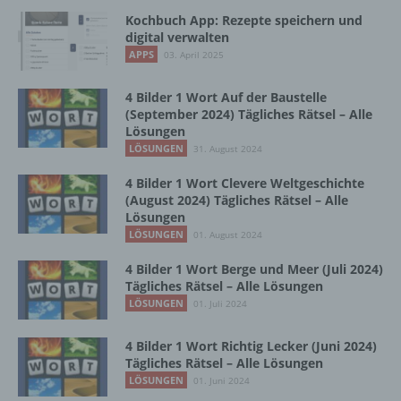
Maßnahmen unterliegen, die gewährleisten,
Kochbuch App: Rezepte speichern und
dass die personenbezogenen Daten nicht
digital verwalten
einer identifizierten oder identifizierbaren
APPS
03. April 2025
natürlichen Person zugewiesen werden.
4 Bilder 1 Wort Auf der Baustelle
(September 2024) Tägliches Rätsel – Alle
g) Verantwortlicher oder für die Verarbeitung
Lösungen
Verantwortlicher
LÖSUNGEN
31. August 2024
4 Bilder 1 Wort Clevere Weltgeschichte
Verantwortlicher oder für die Verarbeitung
(August 2024) Tägliches Rätsel – Alle
Verantwortlicher ist die natürliche oder
Lösungen
juristische Person, Behörde, Einrichtung
LÖSUNGEN
01. August 2024
oder andere Stelle, die allein oder
gemeinsam mit anderen über die Zwecke
4 Bilder 1 Wort Berge und Meer (Juli 2024)
und Mittel der Verarbeitung von
Tägliches Rätsel – Alle Lösungen
personenbezogenen Daten entscheidet.
LÖSUNGEN
01. Juli 2024
Sind die Zwecke und Mittel dieser
Verarbeitung durch das Unionsrecht oder
das Recht der Mitgliedstaaten vorgegeben,
4 Bilder 1 Wort Richtig Lecker (Juni 2024)
Tägliches Rätsel – Alle Lösungen
so kann der Verantwortliche
beziehungsweise können die bestimmten
LÖSUNGEN
01. Juni 2024
Kriterien seiner Benennung nach dem