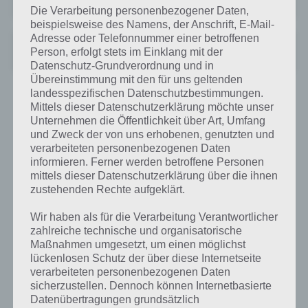
Preis:
Kostenlos
Die Verarbeitung personenbezogener Daten,
beispielsweise des Namens, der Anschrift, E-Mail-
Adresse oder Telefonnummer einer betroffenen
Jobsuche – Jobportal der BA
Person, erfolgt stets im Einklang mit der
Preis:
Kostenlos
Datenschutz-Grundverordnung und in
Übereinstimmung mit den für uns geltenden
landesspezifischen Datenschutzbestimmungen.
Monster Jobsuche als App
Mittels dieser Datenschutzerklärung möchte unser
Unternehmen die Öffentlichkeit über Art, Umfang
und Zweck der von uns erhobenen, genutzten und
Auch die Monster App kommt bei den Usern nicht allzu gut an. Als
verarbeiteten personenbezogenen Daten
Kritikpunkte werden aufgeführt, dass es keinen Filter für Nebenjobs
informieren. Ferner werden betroffene Personen
gibt und die App noch einige Fehlermeldungen ausspuckt.
mittels dieser Datenschutzerklärung über die ihnen
Außerdem werden teilweise die Ladezeiten kritisiert und die
zustehenden Rechte aufgeklärt.
Umkreissuche nicht richtig unterstützt.
Wir haben als für die Verarbeitung Verantwortlicher
Ansonsten kann der Funktionsumfang überzeugen. So kann man
zahlreiche technische und organisatorische
über die Apps nach Jubs suchen, ansehen, bewerben oder für eine
Maßnahmen umgesetzt, um einen möglichst
lückenlosen Schutz der über diese Internetseite
spätere Bewerbung speichern. Zudem kann man sich bei seinem
verarbeiteten personenbezogenen Daten
Monster Account anmelden und über Push Benachrichtungen über
sicherzustellen. Dennoch können Internetbasierte
neue Jobangebote informieren lassen.
Datenübertragungen grundsätzlich