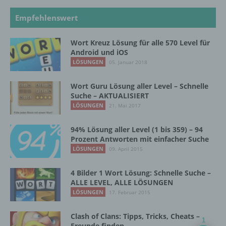
Unionsrecht oder dem Recht der
Empfehlenswert
Mitgliedstaaten vorgesehen werden.
Wort Kreuz Lösung für alle 570 Level für
Android und iOS
h) Auftragsverarbeiter
LÖSUNGEN
05. Januar 2018
Auftragsverarbeiter ist eine natürliche oder
Wort Guru Lösung aller Level – Schnelle
juristische Person, Behörde, Einrichtung
Suche – AKTUALISIERT
oder andere Stelle, die personenbezogene
LÖSUNGEN
21. Mai 2017
Daten im Auftrag des Verantwortlichen
verarbeitet.
94% Lösung aller Level (1 bis 359) – 94
Prozent Antworten mit einfacher Suche
LÖSUNGEN
09. April 2015
i) Empfänger
4 Bilder 1 Wort Lösung: Schnelle Suche –
Empfänger ist eine natürliche oder juristische
ALLE LEVEL, ALLE LÖSUNGEN
Person, Behörde, Einrichtung oder andere
LÖSUNGEN
17. Februar 2015
Stelle, der personenbezogene Daten
offengelegt werden, unabhängig davon, ob
es sich bei ihr um einen Dritten handelt oder
Clash of Clans: Tipps, Tricks, Cheats –
1
Freunde finden
nicht. Behörden, die im Rahmen eines