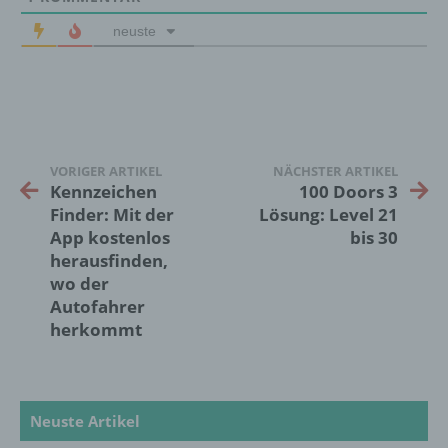
werden, um bestimmte persönliche Aspekte,
die sich auf eine natürliche Person beziehen,
neuste
zu bewerten, insbesondere, um Aspekte
bezüglich Arbeitsleistung, wirtschaftlicher
Lage, Gesundheit, persönlicher Vorlieben,
Interessen, Zuverlässigkeit, Verhalten,
Aufenthaltsort oder Ortswechsel dieser
natürlichen Person zu analysieren oder
vorherzusagen.
VORIGER ARTIKEL
NÄCHSTER ARTIKEL
Kennzeichen
100 Doors 3
Finder: Mit der
Lösung: Level 21
App kostenlos
bis 30
f) Pseudonymisierung
herausfinden,
wo der
Pseudonymisierung ist die Verarbeitung
personenbezogener Daten in einer Weise,
Autofahrer
auf welche die personenbezogenen Daten
herkommt
ohne Hinzuziehung zusätzlicher
Informationen nicht mehr einer spezifischen
betroffenen Person zugeordnet werden
können, sofern diese zusätzlichen
Neuste Artikel
Informationen gesondert aufbewahrt werden
und technischen und organisatorischen