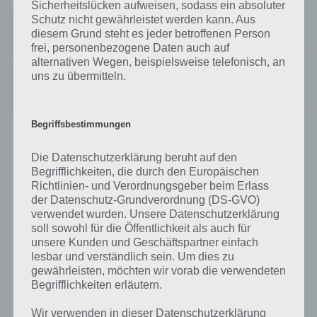
Sicherheitslücken aufweisen, sodass ein absoluter
Schutz nicht gewährleistet werden kann. Aus
Monster Jobsuche & Bewerbung
diesem Grund steht es jeder betroffenen Person
Preis:
Wird angekündigt
frei, personenbezogene Daten auch auf
alternativen Wegen, beispielsweise telefonisch, an
uns zu übermitteln.
Monster Jobbörse - Stellenangebote Finden
Preis:
Kostenlos
Begriffsbestimmungen
StepStone: Stellenangebote schnell und
Die Datenschutzerklärung beruht auf den
direkt aufs Smartphone
Begrifflichkeiten, die durch den Europäischen
Richtlinien- und Verordnungsgeber beim Erlass
Leider kommt auch die StepStone App aufgrund technischer
der Datenschutz-Grundverordnung (DS-GVO)
Schwierigkeiten nicht allzu gut an. So beschweren sich einige über
verwendet wurden. Unsere Datenschutzerklärung
Fehlermeldungen, eine nichtfunktionierende lokale Suche und
soll sowohl für die Öffentlichkeit als auch für
einiges mehr.
unsere Kunden und Geschäftspartner einfach
lesbar und verständlich sein. Um dies zu
Trotzdem ist die Jobsuche, wenn es denn funktioniert, schnell und
gewährleisten, möchten wir vorab die verwendeten
bequem über das Smartphone möglich und man kann nach Jobs
Begrifflichkeiten erläutern.
suchen, die zur letzten Suche passen. Auch kann man Jobs direkt in
der App in den Favoriten ablegen und sich bei neuen Jobangeboten
Wir verwenden in dieser Datenschutzerklärung