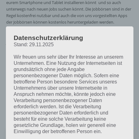
eurem Smartphone und Tablet installieren könnt und so auch
unterwegs nach neuen Jobs suchen könnt. Die Jobbörsen sind in der
Regel kostenfrei nutzbar und auch die von uns vorgestellten Apps
der Jobbörsen können kostenlos heruntergeladen werden.
Datenschutzerklärung
Jobbörse der Bundesagentur für Arbeit für
Stand: 29.11.2025
Android und iOS
Wir freuen uns sehr über Ihr Interesse an unserem
Zu allererst wollen wir die App der Bundesagentur für Arbeit
Unternehmen. Eine Nutzung der Internetseiten ist
vorstellen, die es für Android, iPhone und iPad zum kostenlosen
grundsätzlich ohne jede Angabe
Download gibt. Leider kommt die App bei den Nutzern nicht allzugut
personenbezogener Daten möglich. Sofern eine
an, was mit Abstürzen und der Unübersichtlichkeit zu tun hat.
betroffene Person besondere Services unseres
Unternehmens über unsere Internetseite in
Anspruch nehmen möchte, könnte jedoch eine
Von den Funktionen her gibt es eine Suche nach Arbeitsplätzen,
Verarbeitung personenbezogener Daten
Ausbildungsstellen, Praktika/Trainee-Jobs, Künstler-Engagements
erforderlich werden. Ist die Verarbeitung
und Selbständige Tätigkeiten. Zudem kann man sich auch direkt
personenbezogener Daten erforderlich und
einloggen oder registrieren.
besteht für eine solche Verarbeitung keine
gesetzliche Grundlage, holen wir generell eine
Einwilligung der betroffenen Person ein.
Jobsuche – die Jobbörse der BA