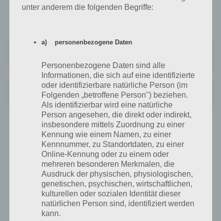
informieren lassen. Die App gibt es für Android bei Google Play und
unter anderem die folgenden Begriffe:
im iTunes App Store für iPhone, iPad und iPod Touch.
a) personenbezogene Daten
Stepstone Jobsuche: Dein Job
Preis:
Kostenlos
Personenbezogene Daten sind alle
Informationen, die sich auf eine identifizierte
oder identifizierbare natürliche Person (im
Stepstone Jobs: Deine Jobbörse
Folgenden „betroffene Person") beziehen.
Preis:
Kostenlos
Als identifizierbar wird eine natürliche
Person angesehen, die direkt oder indirekt,
insbesondere mittels Zuordnung zu einer
Jobstairs: Die Jobsuche über App für Android,
Kennung wie einem Namen, zu einer
iPhone und iPad
Kennnummer, zu Standortdaten, zu einer
Online-Kennung oder zu einem oder
mehreren besonderen Merkmalen, die
Zuletzt haben wir hier noch JobStairs, welche aber (Stand 15.5.2014)
Ausdruck der physischen, physiologischen,
bereits seit Monaten keine Updates mehr erhalten hat, obwohl es
genetischen, psychischen, wirtschaftlichen,
immernoch einige Probleme mit der App gibt.
kulturellen oder sozialen Identität dieser
natürlichen Person sind, identifiziert werden
Auch hier findet man aktuelle Stellenagebote von unterschiedlichen
kann.
Firmen. Die Suche gestaltet sich durch zahlreiche Filter wie der