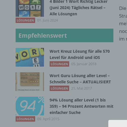
4 Bilder 1 Wort Richtig Lecker
(Juni 2024) Tägliches Rätsel –
Die
Alle Lösungen
Str
01. Juni 2024
LÖSUNGEN
meh
noc
Empfehlenswert
im 
Wort Kreuz Lösung für alle 570
Level für Android und iOS
05. Januar 2018
LÖSUNGEN
Wort Guru Lösung aller Level –
Schnelle Suche – AKTUALISIERT
21. Mai 2017
LÖSUNGEN
94% Lösung aller Level (1 bis
359) – 94 Prozent Antworten mit
einfacher Suche
09. April 2015
LÖSUNGEN