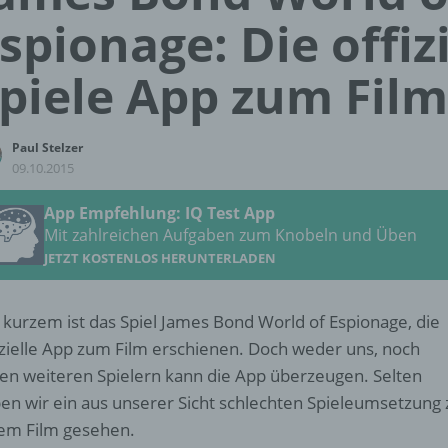
spionage: Die offizi
piele App zum Film
Paul Stelzer
09.10.2015
App Empfehlung: IQ Test App
Mit zahlreichen Aufgaben zum Knobeln und Üben
JETZT KOSTENLOS HERUNTERLADEN
 kurzem ist das Spiel James Bond World of Espionage, die
izielle App zum Film erschienen. Doch weder uns, noch
len weiteren Spielern kann die App überzeugen. Selten
en wir ein aus unserer Sicht schlechten Spieleumsetzung 
em Film gesehen.