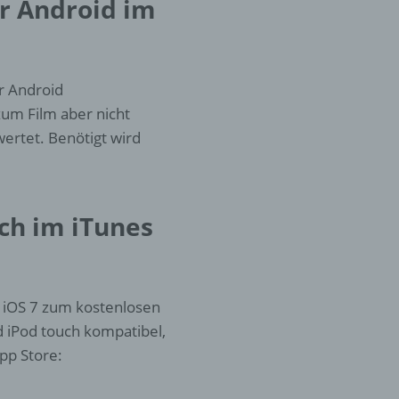
r Android im
ung
r Android
um Film aber nicht
ertet. Benötigt wird
hen,
ng,
essen,
ch im iTunes
ser
 iOS 7 zum kostenlosen
d iPod touch kompatibel,
pp Store:
aten
e