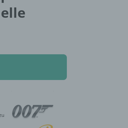
elle
zu