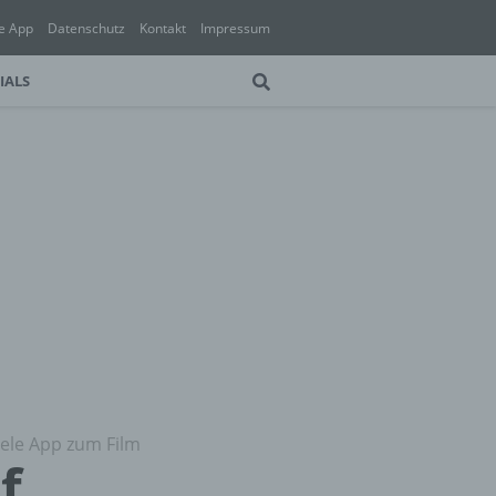
e App
Datenschutz
Kontakt
Impressum
IALS
iele App zum Film
f