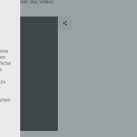
m Spiel. Hier das Video:
eine
den
rliche
s
 zu
r
lichen