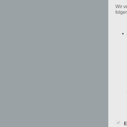
kan
Wir v
folge
E