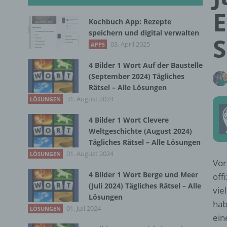
E
Kochbuch App: Rezepte
speichern und digital verwalten
S
03. April 2025
APPS
4 Bilder 1 Wort Auf der Baustelle
(September 2024) Tägliches
Rätsel – Alle Lösungen
31. August 2024
LÖSUNGEN
4 Bilder 1 Wort Clevere
Weltgeschichte (August 2024)
Tägliches Rätsel – Alle Lösungen
01. August 2024
LÖSUNGEN
Vor
4 Bilder 1 Wort Berge und Meer
off
(Juli 2024) Tägliches Rätsel – Alle
vie
Lösungen
hab
01. Juli 2024
LÖSUNGEN
ein