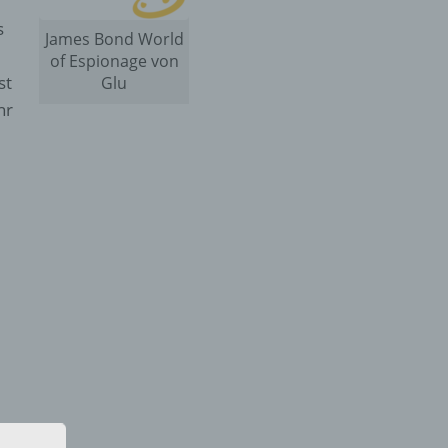
s
James Bond World
of Espionage von
st
Glu
hr