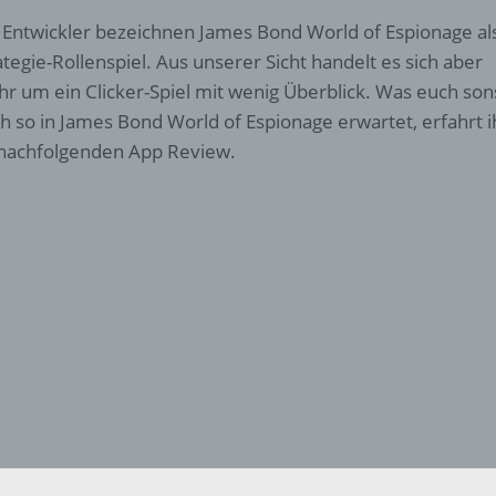
 Entwickler bezeichnen James Bond World of Espionage al
ategie-Rollenspiel. Aus unserer Sicht handelt es sich aber
r um ein Clicker-Spiel mit wenig Überblick. Was euch son
h so in James Bond World of Espionage erwartet, erfahrt i
nachfolgenden App Review.