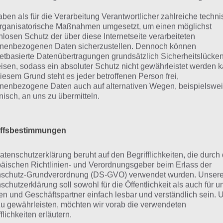
Etwas mit Agenten
aben als für die Verarbeitung Verantwortlicher zahlreiche techn
mes Bond World of
rganisatorische Maßnahmen umgesetzt, um einen möglichst
Wenn man sich dann etwas durch die 
ionage Screenshot
nlosen Schutz der über diese Internetseite verarbeiteten
– (c) Glu
dann wird einem trotzdem nicht klare
nenbezogenen Daten sicherzustellen. Dennoch können
netbasierte Datenübertragungen grundsätzlich Sicherheitslücke
Entwickler bei James Bond World of 
isen, sodass ein absoluter Schutz nicht gewährleistet werden k
en. Unter anderem sollt ihr Top-Agenten finden, rekrutie
iesem Grund steht es jeder betroffenen Person frei,
chließen von Geheimoprationen besteht daraus Buttons a
nenbezogene Daten auch auf alternativen Wegen, beispielswe
onisch, an uns zu übermitteln.
es Team einzusetzen.
terhin kann man Ausrüstung erhalten, um die Werte der 
iffsbestimmungen
 mit anderen Spielern sich verbinden möchte, kann eine 
treten.
atenschutzerklärung beruht auf den Begrifflichkeiten, die durch
äischen Richtlinien- und Verordnungsgeber beim Erlass der
schutz-Grundverordnung (DS-GVO) verwendet wurden. Unser
railer zu James Bond World of E
schutzerklärung soll sowohl für die Öffentlichkeit als auch für u
n und Geschäftspartner einfach lesbar und verständlich sein.
zu gewährleisten, möchten wir vorab die verwendeten
it du dir einen besseren Eindruck von James Bond World
flichkeiten erläutern.