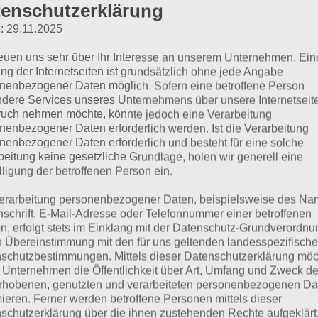
enschutzerklärung
: 29.11.2025
ames Bond World of Espi
reuen uns sehr über Ihr Interesse an unserem Unternehmen. Ein
ng der Internetseiten ist grundsätzlich ohne jede Angabe
itte soll das?
nenbezogener Daten möglich. Sofern eine betroffene Person
dere Services unseres Unternehmens über unsere Internetseite
uch nehmen möchte, könnte jedoch eine Verarbeitung
Nachdem wir James Bond World of E
nenbezogener Daten erforderlich werden. Ist die Verarbeitung
nenbezogener Daten erforderlich und besteht für eine solche
mal gestartet haben, konnten wir un
beitung keine gesetzliche Grundlage, holen wir generell eine
trauen und fragten uns “Was bitte soll
lligung der betroffenen Person ein.
Beginn ist wirklich sinnlos, denn es sa
erarbeitung personenbezogener Daten, beispielsweise des Na
da ohne das man den Sinn und Versta
nschrift, E-Mail-Adresse oder Telefonnummer einer betroffenen
n, erfolgt stets im Einklang mit der Datenschutz-Grundverordnu
Schnell wird klar: Ohne die Premium
n Übereinstimmung mit den für uns geltenden landesspezifisch
etwas länger dauern. Außerdem wir
schutzbestimmungen. Mittels dieser Datenschutzerklärung mö
 Unternehmen die Öffentlichkeit über Art, Umfang und Zweck de
Espionage schnell unübersichtlich.
rhobenen, genutzten und verarbeiteten personenbezogenen Da
mieren. Ferner werden betroffene Personen mittels dieser
schutzerklärung über die ihnen zustehenden Rechte aufgeklärt