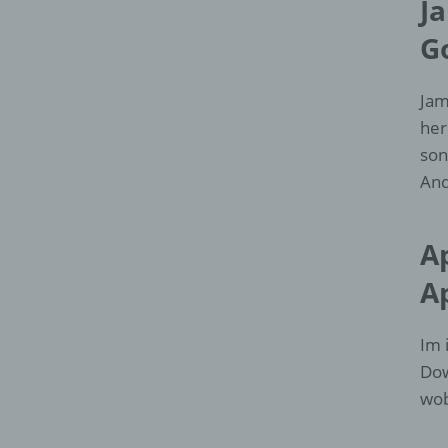
J
G
Jam
her
son
And
A
A
Im 
Dow
wob