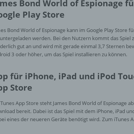
ames Bond World of Espionage fü
personenbezogener Daten mit dem Ziel, ihre künftige Verarbeit
einzuschränken.
oogle Play Store
e) Profiling
es Bond World of Espionage kann im Google Play Store fü
untergeladen werden. Bei den Nutzern kommt das Spiel z
Profiling ist jede Art der automatisierten Verarbeitung
derlich gut an und wird mit gerade einmal 3,7 Sternen bew
personenbezogener Daten, die darin besteht, dass diese
roid 3 oder höher, um das Spiel installieren zu können.
personenbezogenen Daten verwendet werden, um bestimmte
persönliche Aspekte, die sich auf eine natürliche Person bezie
zu bewerten, insbesondere, um Aspekte bezüglich Arbeitsleistu
wirtschaftlicher Lage, Gesundheit, persönlicher Vorlieben, Inter
pp für iPhone, iPad und iPod Tou
Zuverlässigkeit, Verhalten, Aufenthaltsort oder Ortswechsel die
pp Store
natürlichen Person zu analysieren oder vorherzusagen.
iTunes App Store steht James Bond World of Espionage ab
f) Pseudonymisierung
nload bereit. Dabei ist das Spiel mit dem iPhone, iPad un
ei eines der neueren Geräte benötigt wird. Zum iTunes A
Pseudonymisierung ist die Verarbeitung personenbezogener D
in einer Weise, auf welche die personenbezogenen Daten ohn
Hinzuziehung zusätzlicher Informationen nicht mehr einer