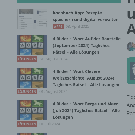
u
Kochbuch App: Rezepte
speichern und digital verwalten
03. April 2025
APPS
4 Bilder 1 Wort Auf der Baustelle
(September 2024) Tägliches
Rätsel – Alle Lösungen
31. August 2024
LÖSUNGEN
4 Bilder 1 Wort Clevere
Weltgeschichte (August 2024)
Tägliches Rätsel – Alle Lösungen
01. August 2024
LÖSUNGEN
Tip
4 Bilder 1 Wort Berge und Meer
And
(Juli 2024) Tägliches Rätsel – Alle
Rac
Lösungen
der
01. Juli 2024
LÖSUNGEN
übe