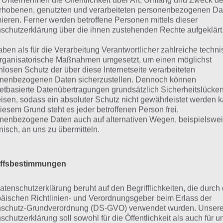
 Unternehmen die Öffentlichkeit über Art, Umfang und Zweck de
über 40 Strecken, a
rhobenen, genutzten und verarbeiteten personenbezogenen Da
Können unter Bewei
mieren. Ferner werden betroffene Personen mittels dieser
sei gleich von Anfa
schutzerklärung über die ihnen zustehenden Rechte aufgeklärt
Fortschritt in Hot W
aben als für die Verarbeitung Verantwortlicher zahlreiche techn
langsam ist.
rganisatorische Maßnahmen umgesetzt, um einen möglichst
nlosen Schutz der über diese Internetseite verarbeiteten
Jedes Fahrzeug mus
nenbezogenen Daten sicherzustellen. Dennoch können
t Wheels Race Off Screenshot – (c)
netbasierte Datenübertragungen grundsätzlich Sicherheitslücke
Hutch Games
upgraden bevor du 
isen, sodass ein absoluter Schutz nicht gewährleistet werden k
freigeschaltet bek
iesem Grund steht es jeder betroffenen Person frei,
 zudem seine eigene Währung, sodass du immer mit dem 
nenbezogene Daten auch auf alternativen Wegen, beispielswe
onisch, an uns zu übermitteln.
ren musst, hier die Münzen verdienst und dann für ein Up
erdings geht es in Hot Wheels Race Off stets um die schnel
iffsbestimmungen
esmal andere Fahrbahnlinien ausprobieren kannst, denn 
nspiel App ist es die Strecke so schnell wie möglich zu me
atenschutzerklärung beruht auf den Begrifflichkeiten, die durch
chleunigen, Bremsen und das Fahrzeug perfekt zu neigen,
äischen Richtlinien- und Verordnungsgeber beim Erlass der
schutz-Grundverordnung (DS-GVO) verwendet wurden. Unser
chwindigkeit die nächste Anhöhe zu meistern.
schutzerklärung soll sowohl für die Öffentlichkeit als auch für u