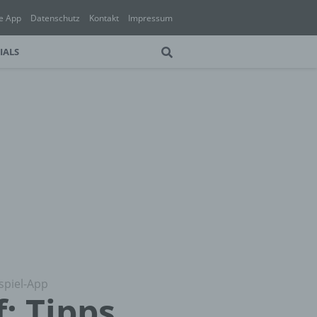
e App
Datenschutz
Kontakt
Impressum
IALS
spiel-App
: Tipps