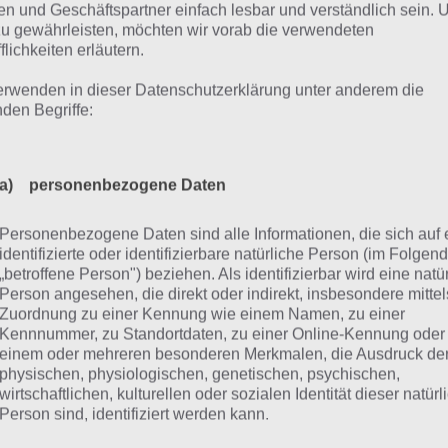
n und Geschäftspartner einfach lesbar und verständlich sein.
enbei machst du dann auch noch Stunts, bspw. einen Whee
zu gewährleisten, möchten wir vorab die verwendeten
r, um deinen Powerboost aufzuladen. Die Strecken von 
flichkeiten erläutern.
d gespickt mit Boostern, Loopings, Sprüngen und mehr.
erwenden in dieser Datenschutzerklärung unter anderem die
nden Begriffe:
pgrade deines Fahrzeugs
a) personenbezogene Daten
die Strecken zu meistern, musst du dein Fahrzeug stets u
r Kategorien, unter anderem Speed und Grip. Nur wenn 
Personenbezogene Daten sind alle Informationen, die sich auf 
chwindigkeit verfügst, kannst du auch lange Sprünge meis
identifizierte oder identifizierbare natürliche Person (im Folgen
„betroffene Person") beziehen. Als identifizierbar wird eine natü
Person angesehen, die direkt oder indirekt, insbesondere mittel
erdem musst du dein Fahrzeug upgraden, um das nächst 
Zuordnung zu einer Kennung wie einem Namen, zu einer
chmal kann man gar nur mit einem bestimmten Fahrzeug
Kennnummer, zu Standortdaten, zu einer Online-Kennung oder
stern. Da diese meist auch weiter verbessert werden kön
einem oder mehreren besonderen Merkmalen, die Ausdruck de
physischen, physiologischen, genetischen, psychischen,
ere Geschwindigkeiten und entsprechend auch schnellere
wirtschaftlichen, kulturellen oder sozialen Identität dieser natür
 3 Sterne zu verdienen. Sterne sind notwendig, um die we
Person sind, identifiziert werden kann.
rzeugtypen freizuschalten.