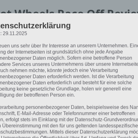
ot Wheels Race Off Revie
enschutzerklärung
ewältige die Strecke so s
: 29.11.2025
öglich
reuen uns sehr über Ihr Interesse an unserem Unternehmen. Ein
ng der Internetseiten ist grundsätzlich ohne jede Angabe
nenbezogener Daten möglich. Sofern eine betroffene Person
ächst stelle ich dir Hot Wheels Race Off vor. Hast du die A
dere Services unseres Unternehmens über unsere Internetseite
im nächsten Abschnitt die Tipps. Wenn dir Hot Wheels Race 
uch nehmen möchte, könnte jedoch eine Verarbeitung
nenbezogener Daten erforderlich werden. Ist die Verarbeitung
ter unten die Links zum Download!
nenbezogener Daten erforderlich und besteht für eine solche
beitung keine gesetzliche Grundlage, holen wir generell eine
dex]
lligung der betroffenen Person ein.
erarbeitung personenbezogener Daten, beispielsweise des Na
arum geht es in der App für And
nschrift, E-Mail-Adresse oder Telefonnummer einer betroffenen
n, erfolgt stets im Einklang mit der Datenschutz-Grundverordnu
n Übereinstimmung mit den für uns geltenden landesspezifisch
Insgesamt gibt es 
schutzbestimmungen. Mittels dieser Datenschutzerklärung mö