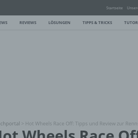
Startseite
Unser
EWS
REVIEWS
LÖSUNGEN
TIPPS & TRICKS
TUTOR
chportal
>
Hot Wheels Race Off: Tipps und Review zur Renn
ot Wheels Race Off