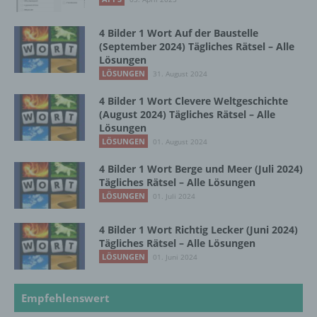
dass die personenbezogenen Daten nicht
einer identifizierten oder identifizierbaren
4 Bilder 1 Wort Auf der Baustelle
natürlichen Person zugewiesen werden.
(September 2024) Tägliches Rätsel – Alle
Lösungen
LÖSUNGEN
31. August 2024
g) Verantwortlicher oder für die Verarbeitung
Verantwortlicher
4 Bilder 1 Wort Clevere Weltgeschichte
(August 2024) Tägliches Rätsel – Alle
Lösungen
Verantwortlicher oder für die Verarbeitung
LÖSUNGEN
01. August 2024
Verantwortlicher ist die natürliche oder
juristische Person, Behörde, Einrichtung
4 Bilder 1 Wort Berge und Meer (Juli 2024)
oder andere Stelle, die allein oder
Tägliches Rätsel – Alle Lösungen
gemeinsam mit anderen über die Zwecke
LÖSUNGEN
01. Juli 2024
und Mittel der Verarbeitung von
personenbezogenen Daten entscheidet.
Sind die Zwecke und Mittel dieser
4 Bilder 1 Wort Richtig Lecker (Juni 2024)
Tägliches Rätsel – Alle Lösungen
Verarbeitung durch das Unionsrecht oder
das Recht der Mitgliedstaaten vorgegeben,
LÖSUNGEN
01. Juni 2024
so kann der Verantwortliche
beziehungsweise können die bestimmten
Empfehlenswert
Kriterien seiner Benennung nach dem
Unionsrecht oder dem Recht der