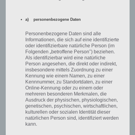
Eltern sollten jedoch beachten, dass das Spiel In-App-Käufe
beinhaltet. Nachfolgend findest du die Download Links zu Horse
a) personenbezogene Daten
Haven für Android und iOS.
Personenbezogene Daten sind alle
Horse Haven World Adventures für Android
Informationen, die sich auf eine identifizierte
oder identifizierbare natürliche Person (im
im Google Play Store
Folgenden „betroffene Person") beziehen.
Als identifizierbar wird eine natürliche
Im Google Play Store kann Horse Haven kostenlos heruntergeladen
Person angesehen, die direkt oder indirekt,
werden. Allerdings beinhaltet die App zahlreiche In-App-Käufe, um
insbesondere mittels Zuordnung zu einer
das Gameplay zu beschleunigen. Mit 4,2 Sternen kommt die App
Kennung wie einem Namen, zu einer
auch bei den Spielern sehr gut an. Allerdings gibt es bei einigen
Kennnummer, zu Standortdaten, zu einer
Probleme, wenn diese den Namen des Pferdes eintragen wollen. Das
Online-Kennung oder zu einem oder
scheint aber nur gewisse Geräte zu betreffen.
mehreren besonderen Merkmalen, die
Ausdruck der physischen, physiologischen,
Allerdings wird für Horse Haven Android 4 oder neuer benötigt,
genetischen, psychischen, wirtschaftlichen,
sodass ältere Smartphones und Tablets nicht unterstützt werden.
kulturellen oder sozialen Identität dieser
Hier der Link zum Google Play Store für Android:
natürlichen Person sind, identifiziert werden
kann.