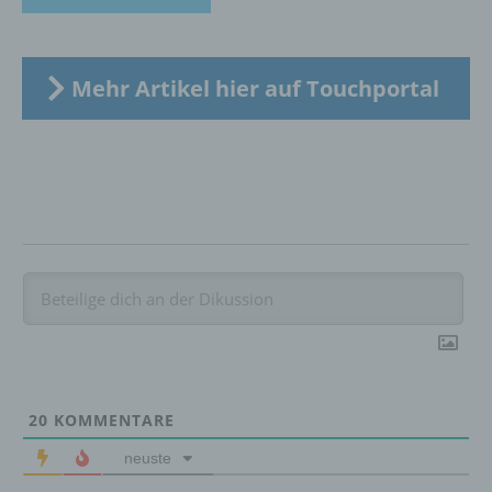
Verbreitung oder eine andere Form der
Bereitstellung, den Abgleich oder die
Verknüpfung, die Einschränkung, das
Löschen oder die Vernichtung.
Mehr Artikel hier auf Touchportal
d) Einschränkung der Verarbeitung
Einschränkung der Verarbeitung ist die
Markierung gespeicherter
personenbezogener Daten mit dem Ziel, ihre
künftige Verarbeitung einzuschränken.
e) Profiling
Profiling ist jede Art der automatisierten
Verarbeitung personenbezogener Daten, die
20
KOMMENTARE
darin besteht, dass diese
personenbezogenen Daten verwendet
neuste
werden, um bestimmte persönliche Aspekte,