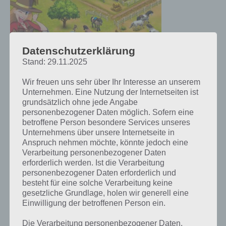
Datenschutzerklärung
Stand: 29.11.2025
Horse Haven World Adventures
Screenshot – (c) Ubisoft
Wir freuen uns sehr über Ihr Interesse an unserem
Unternehmen. Eine Nutzung der Internetseiten ist
zusammengefasst gilt es bei Horse Haven World Adventures sein
grundsätzlich ohne jede Angabe
eigenes Pferde-Paradies zu erschaffen. Zu Beginn des Spiels wird
personenbezogener Daten möglich. Sofern eine
man dabei in die Grundlagen eingeführt. So gilt es die Pferdeställe
betroffene Person besondere Services unseres
auf Vordermann zu bringen, Farmen anzulegen und auf dieser
Unternehmens über unsere Internetseite in
Anspruch nehmen möchte, könnte jedoch eine
Pflanzen anzubauen. Nur so bekommt man beispielsweise das
Verarbeitung personenbezogener Daten
Futter für die Pferde.
erforderlich werden. Ist die Verarbeitung
personenbezogener Daten erforderlich und
Damit man auch im weiteren Spielverlauf von Horse Haven stets
besteht für eine solche Verarbeitung keine
weiß, was zu tun ist, gibt es zahlreiche Missionen, die bei Erfüllung
gesetzliche Grundlage, holen wir generell eine
auch immer eine Belohnung einbringen. Sein Gestüt kann man
Einwilligung der betroffenen Person ein.
jedoch so aufbauen, wie es einem am besten gefällt.
Die Verarbeitung personenbezogener Daten,