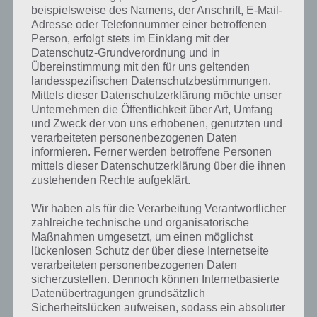
beispielsweise des Namens, der Anschrift, E-Mail-
Spiele mit deinen Freunden
Adresse oder Telefonnummer einer betroffenen
Person, erfolgt stets im Einklang mit der
Natürlich muss man Horse Haven nicht alleine spielen. So kann man
Datenschutz-Grundverordnung und in
sich mit seinen Freunde verbinden und deren Gestüt anschauen.
Übereinstimmung mit den für uns geltenden
Weiterhin kann man seine Freunde auch herausfordern und so die
landesspezifischen Datenschutzbestimmungen.
täglichen Bestenlisten erklimmen.
Mittels dieser Datenschutzerklärung möchte unser
Unternehmen die Öffentlichkeit über Art, Umfang
und Zweck der von uns erhobenen, genutzten und
Trailer zu Horse Haven World Adventures
verarbeiteten personenbezogenen Daten
informieren. Ferner werden betroffene Personen
Zum Abschluss haben wir hier dann noch einen Trailer zu Horse
mittels dieser Datenschutzerklärung über die ihnen
Haven World Adventures, sodass du dir einen besseren Eindruck
zustehenden Rechte aufgeklärt.
vom Spiel machen kannst. Hierbei handelt es sich um einen
Wir haben als für die Verarbeitung Verantwortlicher
offiziellen Video Trailer, der auch zahlreiche Spieleszenen beinhaltet.
zahlreiche technische und organisatorische
Hier das Video:
Maßnahmen umgesetzt, um einen möglichst
lückenlosen Schutz der über diese Internetseite
verarbeiteten personenbezogenen Daten
sicherzustellen. Dennoch können Internetbasierte
Datenübertragungen grundsätzlich
Sicherheitslücken aufweisen, sodass ein absoluter