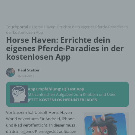
Touchportal
>
Horse Haven: Errichte dein eigenes Pferde-Paradies in
der kostenlosen App
Horse Haven: Errichte dein
eigenes Pferde-Paradies in der
kostenlosen App
Paul Stelzer
02.04.2015
App Empfehlung: IQ Test App
Mit zahlreichen Aufgaben zum Knobeln und Üben
JETZT KOSTENLOS HERUNTERLADEN
Vor kurzem hat Ubisoft Horse Haven
World Adventures für Android, iPhone
und iPad veröffentlicht. In dieser muss
du dein eigenes Pferdegestüt aufbauen