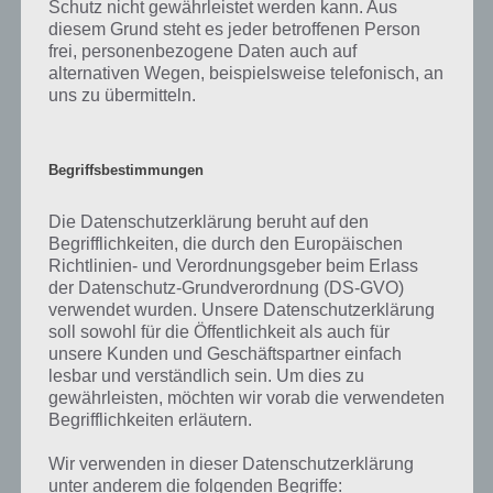
Schutz nicht gewährleistet werden kann. Aus
diesem Grund steht es jeder betroffenen Person
frei, personenbezogene Daten auch auf
alternativen Wegen, beispielsweise telefonisch, an
uns zu übermitteln.
Begriffsbestimmungen
App herunterladen
Die Datenschutzerklärung beruht auf den
Begrifflichkeiten, die durch den Europäischen
Richtlinien- und Verordnungsgeber beim Erlass
Das allgemeine Spielprinzip von Horse Haven ist natürlich
der Datenschutz-Grundverordnung (DS-GVO)
altbekannt und bereits in diversen Formen erhältlich. Baue Pflanzen
verwendet wurden. Unsere Datenschutzerklärung
auf der Farm an, ernte, baue Gebäude und verdiene Geld, mit
soll sowohl für die Öffentlichkeit als auch für
welchem weitere Upgrades möglich sind.
unsere Kunden und Geschäftspartner einfach
lesbar und verständlich sein. Um dies zu
Das Besondere an dieser App ist der Blickwinkel auf Pferde. So muss
gewährleisten, möchten wir vorab die verwendeten
man hier in den Ställen das Heu auslegen, Futter zur Verfügung
Begrifflichkeiten erläutern.
stellen und vieles mehr. So gilt es weiterhin in der App Horse Haven
die Pferde zu züchten und zu stylen. Pferde Fans werden in dieser
Wir verwenden in dieser Datenschutzerklärung
App also voll auf ihre Kosten kommen.
unter anderem die folgenden Begriffe: