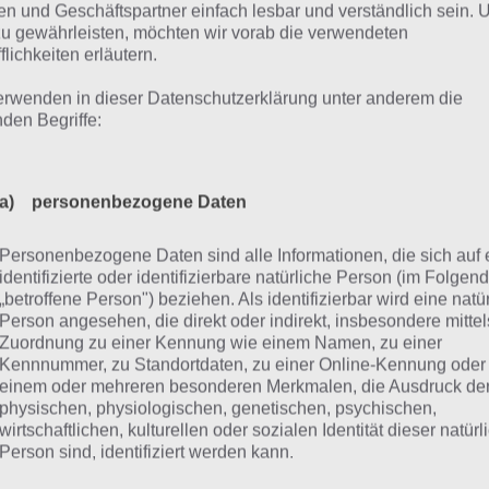
n und Geschäftspartner einfach lesbar und verständlich sein.
zu gewährleisten, möchten wir vorab die verwendeten
Da diese Anforderungen heutzutage 
flichkeiten erläutern.
Smartphone Standard sind bzw. auch 
mpse – Screenshot
erwenden in dieser Datenschutzerklärung unter anderem die
überall eine Internetabdeckung vorha
von Glympse
nden Begriffe:
Glympse praktisch weltweit nutzen.
m Start der App wählst du ganz einfach deinen Kontakt au
a) personenbezogene Daten
ympse” senden möchtest. Du kannst zu dem eine Zeit festl
und dich beobachten darf, wo du dich gerade aufhälst. Op
Personenbezogene Daten sind alle Informationen, die sich auf 
h einen Kommentar (viele hilfreiche Kommentare wurden b
identifizierte oder identifizierbare natürliche Person (im Folgen
„betroffene Person") beziehen. Als identifizierbar wird eine natü
 dein Ziel auswählen, sodass die Ankunfstzeit in Echtzeit
Person angesehen, die direkt oder indirekt, insbesondere mittel
Zuordnung zu einer Kennung wie einem Namen, zu einer
 schon kann es losgehen. Dein Freund erhält einen Glymp
Kennnummer, zu Standortdaten, zu einer Online-Kennung oder
n im Smartphone oder auch über einen Browser anschauen
einem oder mehreren besonderen Merkmalen, die Ausdruck de
physischen, physiologischen, genetischen, psychischen,
 Lage in Echtzeit nachvollziehen zu können, wo du dich g
wirtschaftlichen, kulturellen oder sozialen Identität dieser natür
 einer Ankunft zu rechnen ist.
Person sind, identifiziert werden kann.