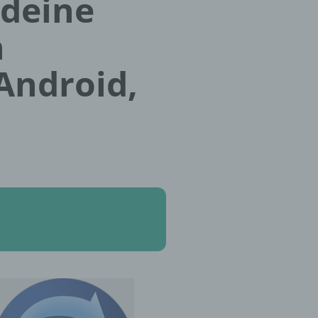
 deine
h
 Android,