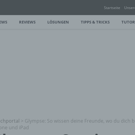
Startseite
Unser
EWS
REVIEWS
LÖSUNGEN
TIPPS & TRICKS
TUTOR
chportal
>
Glympse: So wissen deine Freunde, wo du dich be
one und iPad