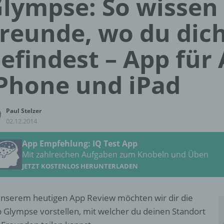
lympse: So wissen
reunde, wo du dic
efindest – App für
Phone und iPad
Paul Stelzer
02.12.2014
App Empfehlung: IQ Test App
Mit zahlreichen Aufgaben zum Knobeln und Üben
JETZT KOSTENLOS HERUNTERLADEN
unserem heutigen App Review möchten wir dir die
 Glympse vorstellen, mit welcher du deinen Standort