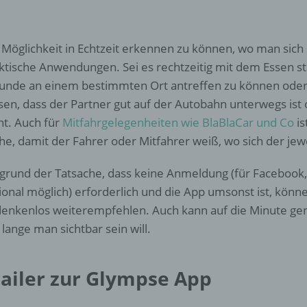
d) Einschränkung der Verarbeitung
Einschränkung der Verarbeitung ist die Markierung gespeichert
 Möglichkeit in Echtzeit erkennen zu können, wo man sich 
personenbezogener Daten mit dem Ziel, ihre künftige Verarbeit
einzuschränken.
ktische Anwendungen. Sei es rechtzeitig mit dem Essen s
unde an einem bestimmten Ort antreffen zu können oder 
sen, dass der Partner gut auf der Autobahn unterwegs ist
e) Profiling
ht. Auch für
Mitfahrgelegenheiten wie BlaBlaCar und Co
is
he, damit der Fahrer oder Mitfahrer weiß, wo sich der jew
Profiling ist jede Art der automatisierten Verarbeitung
personenbezogener Daten, die darin besteht, dass diese
grund der Tatsache, dass keine Anmeldung (für Facebook, 
personenbezogenen Daten verwendet werden, um bestimmte
persönliche Aspekte, die sich auf eine natürliche Person bezie
ional möglich) erforderlich und die App umsonst ist, könn
zu bewerten, insbesondere, um Aspekte bezüglich Arbeitsleistu
enkenlos weiterempfehlen. Auch kann auf die Minute gen
wirtschaftlicher Lage, Gesundheit, persönlicher Vorlieben, Inter
Zuverlässigkeit, Verhalten, Aufenthaltsort oder Ortswechsel die
 lange man sichtbar sein will.
natürlichen Person zu analysieren oder vorherzusagen.
railer zur Glympse App
f) Pseudonymisierung