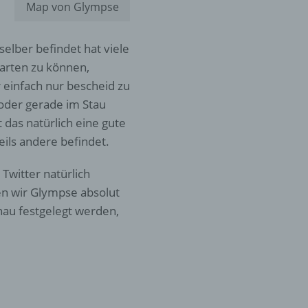
Map von Glympse
er
selber befindet hat viele
ung
tarten zu können,
einfach nur bescheid zu
 oder gerade im Stau
t das natürlich eine gute
eils andere befindet.
Twitter natürlich
hen,
en wir Glympse absolut
ng,
au festgelegt werden,
essen,
ser