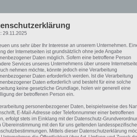
enschutzerklärung
: 29.11.2025
reuen uns sehr über Ihr Interesse an unserem Unternehmen. Ein
ng der Internetseiten ist grundsätzlich ohne jede Angabe
nenbezogener Daten möglich. Sofern eine betroffene Person
lympse: Kostenlos deine
dere Services unseres Unternehmens über unsere Internetseite
uch nehmen möchte, könnte jedoch eine Verarbeitung
nenbezogener Daten erforderlich werden. Ist die Verarbeitung
it Freunden teilen
nenbezogener Daten erforderlich und besteht für eine solche
beitung keine gesetzliche Grundlage, holen wir generell eine
lligung der betroffenen Person ein.
mpse zeigt deinen Freunden, wo du gerade bist. Mit diese
erarbeitung personenbezogener Daten, beispielsweise des Na
igationsapp Glympse, um noch mehr Interessenten zu finde
nschrift, E-Mail-Adresse oder Telefonnummer einer betroffenen
h schon der ganze Nutzen der App.
n, erfolgt stets im Einklang mit der Datenschutz-Grundverordnu
n Übereinstimmung mit den für uns geltenden landesspezifisch
fach, unkompliziert und vorallem in “live Geschwindigkeit
schutzbestimmungen. Mittels dieser Datenschutzerklärung mö