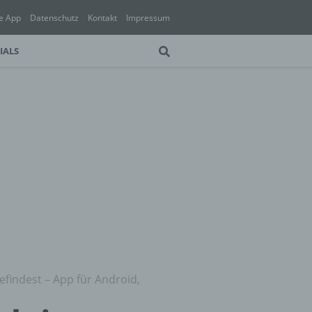
e App
Datenschutz
Kontakt
Impressum
IALS
findest – App für Android,