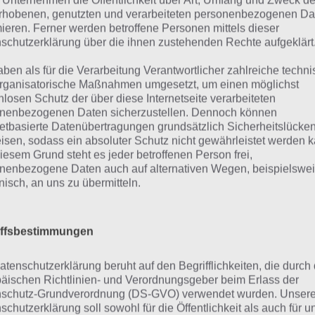
 Unternehmen die Öffentlichkeit über Art, Umfang und Zweck de
nen Freunden, Arbeitskollegen oder sonstigen Kontakten 
rhobenen, genutzten und verarbeiteten personenbezogenen Da
ndort mitteilen. So wissen alle ausgewählten Kontakte imm
mieren. Ferner werden betroffene Personen mittels dieser
indest und dank der praktischen Berechnungszeit, wissen 
schutzerklärung über die ihnen zustehenden Rechte aufgeklärt
a dein Ziel erreichen wirst.
aben als für die Verarbeitung Verantwortlicher zahlreiche techn
rganisatorische Maßnahmen umgesetzt, um einen möglichst
nlosen Schutz der über diese Internetseite verarbeiteten
o funktioniert die App
nenbezogenen Daten sicherzustellen. Dennoch können
netbasierte Datenübertragungen grundsätzlich Sicherheitslücke
isen, sodass ein absoluter Schutz nicht gewährleistet werden k
Glympse hat sich auf die Fahnen ges
iesem Grund steht es jeder betroffenen Person frei,
möglich, aber soviel Komfort wie nö
nenbezogene Daten auch auf alternativen Wegen, beispielswe
onisch, an uns zu übermitteln.
zu spendieren. Um die App Glympse 
zunächst folgende Spezifikationen:
iffsbestimmungen
Smartphone (Android, iOS, Windows 
atenschutzerklärung beruht auf den Begrifflichkeiten, die durch
GPS
äischen Richtlinien- und Verordnungsgeber beim Erlass der
schutz-Grundverordnung (DS-GVO) verwendet wurden. Unser
Internet / Datenverbindung
schutzerklärung soll sowohl für die Öffentlichkeit als auch für u