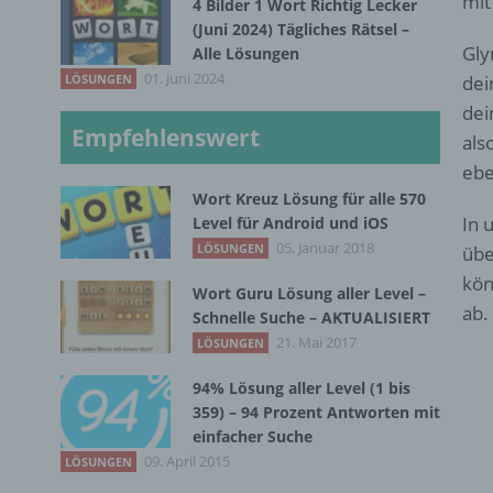
mit
4 Bilder 1 Wort Richtig Lecker
(Juni 2024) Tägliches Rätsel –
Gly
Alle Lösungen
01. Juni 2024
LÖSUNGEN
dei
dei
Empfehlenswert
als
ebe
Wort Kreuz Lösung für alle 570
In 
Level für Android und iOS
05. Januar 2018
LÖSUNGEN
übe
kön
Wort Guru Lösung aller Level –
ab.
Schnelle Suche – AKTUALISIERT
21. Mai 2017
LÖSUNGEN
94% Lösung aller Level (1 bis
359) – 94 Prozent Antworten mit
einfacher Suche
09. April 2015
LÖSUNGEN