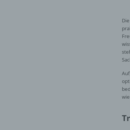
Die
pra
Fre
wis
ste
Sac
Auf
opt
bed
wie
T