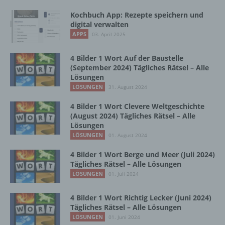
Maßnahmen unterliegen, die gewährleisten,
Kochbuch App: Rezepte speichern und
dass die personenbezogenen Daten nicht
digital verwalten
einer identifizierten oder identifizierbaren
APPS
03. April 2025
natürlichen Person zugewiesen werden.
4 Bilder 1 Wort Auf der Baustelle
(September 2024) Tägliches Rätsel – Alle
g) Verantwortlicher oder für die Verarbeitung
Lösungen
Verantwortlicher
LÖSUNGEN
31. August 2024
Verantwortlicher oder für die Verarbeitung
4 Bilder 1 Wort Clevere Weltgeschichte
Verantwortlicher ist die natürliche oder
(August 2024) Tägliches Rätsel – Alle
juristische Person, Behörde, Einrichtung
Lösungen
oder andere Stelle, die allein oder
LÖSUNGEN
01. August 2024
gemeinsam mit anderen über die Zwecke
4 Bilder 1 Wort Berge und Meer (Juli 2024)
und Mittel der Verarbeitung von
Tägliches Rätsel – Alle Lösungen
personenbezogenen Daten entscheidet.
LÖSUNGEN
01. Juli 2024
Sind die Zwecke und Mittel dieser
Verarbeitung durch das Unionsrecht oder
das Recht der Mitgliedstaaten vorgegeben,
4 Bilder 1 Wort Richtig Lecker (Juni 2024)
so kann der Verantwortliche
Tägliches Rätsel – Alle Lösungen
beziehungsweise können die bestimmten
LÖSUNGEN
01. Juni 2024
Kriterien seiner Benennung nach dem