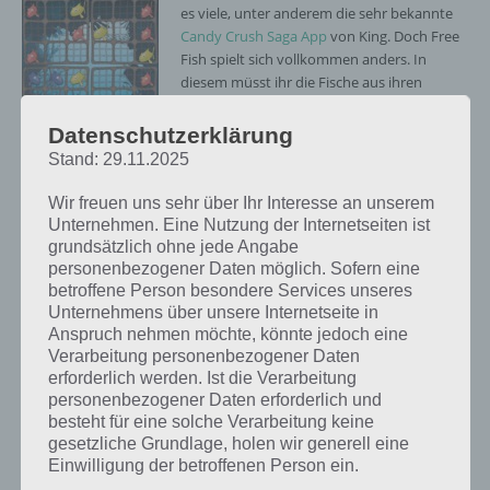
es viele, unter anderem die sehr bekannte
Candy Crush Saga App
von King. Doch Free
Fish spielt sich vollkommen anders. In
diesem müsst ihr die Fische aus ihren
Netzen befreien bevor die Fischer diese
herausziehen.
Datenschutzerklärung
Stand: 29.11.2025
So werdet ihr in Free Fish zunächst mit dem
Spielmodi “Klassisch” konfrontiert und lernt
Wir freuen uns sehr über Ihr Interesse an unserem
die Basics vom Spiel. So gibt es insgesamt 5
Unternehmen. Eine Nutzung der Internetseiten ist
Free Fish: Bringe
Netze, die jeweils 3×3 Flächen groß sind (im
grundsätzlich ohne jede Angabe
mindestens 3
klassischen Spielmodus). Zu Beginn sind
personenbezogener Daten möglich. Sofern eine
Fische in eine
diese mit Fischen voll gefüllt. Nun muss man
betroffene Person besondere Services unseres
Reihe
die Netze verschieben, um mindestens 3
Unternehmens über unsere Internetseite in
Fische der gleichen Farbe zu verbinden.
Anspruch nehmen möchte, könnte jedoch eine
Danach kann man auch innerhalb des Netzes die Tiere beliebig
Verarbeitung personenbezogener Daten
erforderlich werden. Ist die Verarbeitung
bewegen.
personenbezogener Daten erforderlich und
besteht für eine solche Verarbeitung keine
gesetzliche Grundlage, holen wir generell eine
Einfach? Von wegen!
Einwilligung der betroffenen Person ein.