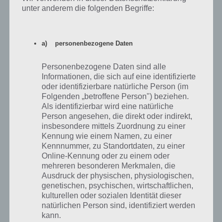
Während man zunächst denkt: Bitte nicht noch ein 3 Match Spiel,
unter anderem die folgenden Begriffe:
wird man wenig später einem besseren beleert. Das Gameplay von
Free Fish ist abwechslungsreich, die Werbung stört bei diesem
kostenlosen Spiel nicht und die In App Käufe sind nur optional, wenn
man weiterspielen will, obwohl es eigentlich keine Züge mehr gibt.
a) personenbezogene Daten
Auch grafisch ist Free Fish richtig gut gelungen. Die zahlreichen
Personenbezogene Daten sind alle
Spielmodi und Spezialfertigkeiten sind super umgesetzt. Wir können
Informationen, die sich auf eine identifizierte
Free Fish jedem nur empfehlen.
oder identifizierbare natürliche Person (im
Folgenden „betroffene Person") beziehen.
Als identifizierbar wird eine natürliche
Spiele App Free Fish herunterladen
Person angesehen, die direkt oder indirekt,
insbesondere mittels Zuordnung zu einer
Kennung wie einem Namen, zu einer
Free Fish gibt es als kostenlose App für alle großen Plattformen:
Kennnummer, zu Standortdaten, zu einer
Android, iOS und Windows Phone. Zudem kann es überall kostenlos
Online-Kennung oder zu einem oder
heruntergeladen werden und finanziert sich durch Werbung / In App
mehreren besonderen Merkmalen, die
Käufe. Werft einfach mal einen Blick auf die App.
Ausdruck der physischen, physiologischen,
genetischen, psychischen, wirtschaftlichen,
kulturellen oder sozialen Identität dieser
Free Fish für Android bei Google Play
natürlichen Person sind, identifiziert werden
kann.
Bei Google Play gibt es Free Fish kostenlos zum Download. Dabei