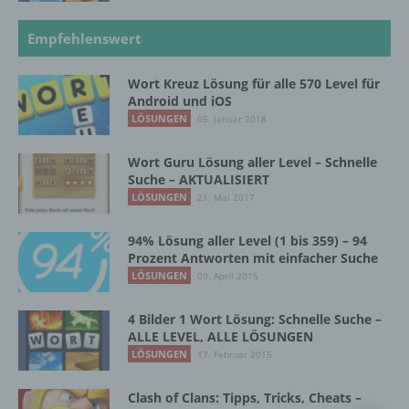
Unionsrecht oder dem Recht der
Mitgliedstaaten vorgesehen werden.
Empfehlenswert
Wort Kreuz Lösung für alle 570 Level für
h) Auftragsverarbeiter
Android und iOS
LÖSUNGEN
05. Januar 2018
Auftragsverarbeiter ist eine natürliche oder
juristische Person, Behörde, Einrichtung
Wort Guru Lösung aller Level – Schnelle
oder andere Stelle, die personenbezogene
Suche – AKTUALISIERT
Daten im Auftrag des Verantwortlichen
LÖSUNGEN
21. Mai 2017
verarbeitet.
94% Lösung aller Level (1 bis 359) – 94
Prozent Antworten mit einfacher Suche
LÖSUNGEN
09. April 2015
i) Empfänger
4 Bilder 1 Wort Lösung: Schnelle Suche –
Empfänger ist eine natürliche oder juristische
ALLE LEVEL, ALLE LÖSUNGEN
Person, Behörde, Einrichtung oder andere
LÖSUNGEN
17. Februar 2015
Stelle, der personenbezogene Daten
offengelegt werden, unabhängig davon, ob
es sich bei ihr um einen Dritten handelt oder
Clash of Clans: Tipps, Tricks, Cheats –