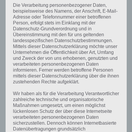
Wer nun denkt “Das ist ja einfach”, der hat sich geschnitten. Auch wir
Die Verarbeitung personenbezogener Daten,
haben zunächst so gedacht und haben uns auf ein Endlosspiel in
beispielsweise des Namens, der Anschrift, E-Mail-
Free Fish eingestellt. Doch ohne die richtige Strategie und die
Adresse oder Telefonnummer einer betroffenen
richtigen Züge ist bereits nach kurzer Zeit Schluss.
Person, erfolgt stets im Einklang mit der
Datenschutz-Grundverordnung und in
Desweiteren werden nach dem ersten klassischen Spiel und dem
Übereinstimmung mit den für uns geltenden
Spiel Rasant weitere Spielmodi freigeschaltet. Alle haben
landesspezifischen Datenschutzbestimmungen.
unterschiedliche Spielweisen und weitere Unterwassertiere, die es zu
Mittels dieser Datenschutzerklärung möchte unser
verbinden gilt. Während ihr im klassischen Modus Fische in
Unternehmen die Öffentlichkeit über Art, Umfang
verschiedenen Farben kombinieren müsst, geht es in “Rasant” gegen
und Zweck der von uns erhobenen, genutzten und
die Zeit. Zudem gibt es weitere Tiere wie den Aal, Schildkröte und
verarbeiteten personenbezogenen Daten
viele weitere, die ihre eigenen Fähigkeiten haben.
informieren. Ferner werden betroffene Personen
mittels dieser Datenschutzerklärung über die ihnen
Aale beispielsweise können von einem 3×3 Netz ins nächste
zustehenden Rechte aufgeklärt.
springen, eine Schildkröte hilft beim verbinden, bleibt aber erhalten.
Erst wenn alle Fische aus dem Netzt sind, verschwinden diese oder
Wir haben als für die Verarbeitung Verantwortlicher
man verbindet 3 Schildkröten der gleichen Farbe.
zahlreiche technische und organisatorische
Maßnahmen umgesetzt, um einen möglichst
lückenlosen Schutz der über diese Internetseite
verarbeiteten personenbezogenen Daten
Verschiedene Spielmodi in Free Fish sorgen
sicherzustellen. Dennoch können Internetbasierte
für Abwechslung
Datenübertragungen grundsätzlich