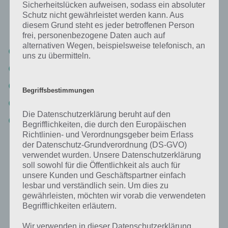
Sicherheitslücken aufweisen, sodass ein absoluter
Schutz nicht gewährleistet werden kann. Aus
Die App Free Fish bietet diverse Spielmodi
diesem Grund steht es jeder betroffenen Person
an. Hier eine kurze Übersicht:
frei, personenbezogene Daten auch auf
alternativen Wegen, beispielsweise telefonisch, an
Entspannt
uns zu übermitteln.
Klassisch
Rasant
Begriffsbestimmungen
Abgeräumt
Die Datenschutzerklärung beruht auf den
Vernetzt
Begrifflichkeiten, die durch den Europäischen
Zahlreiche
Richtlinien- und Verordnungsgeber beim Erlass
Spielmodi in der
Bis auf den letzten Spielmodi könnt ihr alle
der Datenschutz-Grundverordnung (DS-GVO)
App Free Fish
in Free Fish bereits spielen. “Vernetzt” soll
verwendet wurden. Unsere Datenschutzerklärung
wissen zu
soll sowohl für die Öffentlichkeit als auch für
bereits in Kürze folgen und erlaubt über das
begeistern
unsere Kunden und Geschäftspartner einfach
Internet gegen seine Freunde zu spielen.
lesbar und verständlich sein. Um dies zu
gewährleisten, möchten wir vorab die verwendeten
Begrifflichkeiten erläutern.
Free Fish: Eine tolle Spiele App
Wir verwenden in dieser Datenschutzerklärung