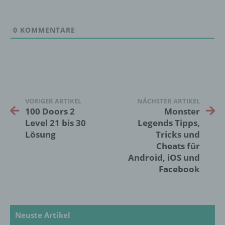
werden, um bestimmte persönliche Aspekte,
die sich auf eine natürliche Person beziehen,
zu bewerten, insbesondere, um Aspekte
0
KOMMENTARE
bezüglich Arbeitsleistung, wirtschaftlicher
Lage, Gesundheit, persönlicher Vorlieben,
Interessen, Zuverlässigkeit, Verhalten,
Aufenthaltsort oder Ortswechsel dieser
natürlichen Person zu analysieren oder
vorherzusagen.
VORIGER ARTIKEL
NÄCHSTER ARTIKEL
100 Doors 2
Monster
f) Pseudonymisierung
Level 21 bis 30
Legends Tipps,
Lösung
Tricks und
Pseudonymisierung ist die Verarbeitung
Cheats für
personenbezogener Daten in einer Weise,
Android, iOS und
auf welche die personenbezogenen Daten
Facebook
ohne Hinzuziehung zusätzlicher
Informationen nicht mehr einer spezifischen
betroffenen Person zugeordnet werden
können, sofern diese zusätzlichen
Informationen gesondert aufbewahrt werden
Neuste Artikel
und technischen und organisatorischen