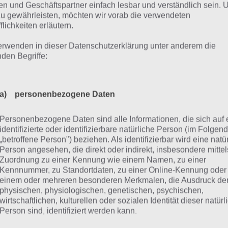
n und Geschäftspartner einfach lesbar und verständlich sein.
 Flick Rugby 16 für iOS wird dir im Spiel direkt dein aktuel
zu gewährleisten, möchten wir vorab die verwendeten
 es zu schlagen gilt. Stets beachten musst du hierbei den 
flichkeiten erläutern.
passiert, dass dadurch der Rugby abdriftet. In Pressure Pla
erwenden in dieser Datenschutzerklärung unter anderem die
ort vorbei, wenn du den Rugby nicht durch die Pfosten be
nden Begriffe:
kommst, desto stärker wird auch der Wind, auf den du da
st.
a) personenbezogene Daten
ailer Video zu Flick Rugby 16
Personenbezogene Daten sind alle Informationen, die sich auf 
identifizierte oder identifizierbare natürliche Person (im Folgen
chließend haben wir noch ein Trailer Video zu Flick Rugby 
„betroffene Person") beziehen. Als identifizierbar wird eine natü
Person angesehen, die direkt oder indirekt, insbesondere mittel
h einen guten Eindruck vom Spielprinzip machen könnt.
Zuordnung zu einer Kennung wie einem Namen, zu einer
Kennnummer, zu Standortdaten, zu einer Online-Kennung oder
einem oder mehreren besonderen Merkmalen, die Ausdruck de
physischen, physiologischen, genetischen, psychischen,
wirtschaftlichen, kulturellen oder sozialen Identität dieser natür
Person sind, identifiziert werden kann.