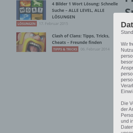
4 Bilder 1 Wort Lösung: Schnelle
S
Suche – ALLE LEVEL, ALLE
LÖSUNGEN
Dat
17. Februar 2015
LÖSUNGEN
Stand
Clash of Clans: Tipps, Tricks,
Cheats – Freunde finden
Wir f
06. Februar 2014
TIPPS & TRICKS
Nutzu
perso
beson
Anspr
perso
perso
Verar
Einwi
Die V
der A
Perso
und i
Daten
Sc