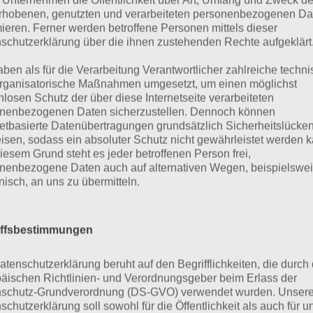
 Unternehmen die Öffentlichkeit über Art, Umfang und Zweck de
Fat
Spielmodi von Flick Rugby 16 sind:
rhobenen, genutzten und verarbeiteten personenbezogenen Da
mieren. Ferner werden betroffene Personen mittels dieser
schutzerklärung über die ihnen zustehenden Rechte aufgeklärt
ressure Play: Versuche so lang wie möglich durchzuhalten
danebenzuschießen
aben als für die Verarbeitung Verantwortlicher zahlreiche techn
rganisatorische Maßnahmen umgesetzt, um einen möglichst
nlosen Schutz der über diese Internetseite verarbeiteten
ick to touch: Schieße in ein definiertes Feld
nenbezogenen Daten sicherzustellen. Dennoch können
netbasierte Datenübertragungen grundsätzlich Sicherheitslücke
ime Attack: Mache so viele Punkte in der Zeit wie möglich
isen, sodass ein absoluter Schutz nicht gewährleistet werden k
iesem Grund steht es jeder betroffenen Person frei,
it the Goalposts: Hier musst du die Pfosten treffen – sei so
nenbezogene Daten auch auf alternativen Wegen, beispielswe
onisch, an uns zu übermitteln.
die verschiedenen Spielmodi freizuschalten muss man e
Flick Rugby 16 erreichen, welches man durch Spielen der f
iffsbestimmungen
elmodi erreicht.
atenschutzerklärung beruht auf den Begrifflichkeiten, die durch
äischen Richtlinien- und Verordnungsgeber beim Erlass der
nacke den Highscore
schutz-Grundverordnung (DS-GVO) verwendet wurden. Unser
schutzerklärung soll sowohl für die Öffentlichkeit als auch für u