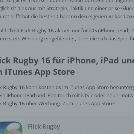
ß. So gilt es in verschiedenen Spielmodi stets den eigene
d) Einschränkung der Verarbeitung
lich sit dies nur mit Strategie, Taktik und einer prise Glü
urat trifft hat die besten Chancen den eigenen Rekord zu
Einschränkung der Verarbeitung ist die Markierung gespeichert
personenbezogener Daten mit dem Ziel, ihre künftige Verarbeit
einzuschränken.
ältlich ist Flick Rugby 16 aktuell nur für iOS (iPhone, iPad)
em stets Werbung eingeblendet, über die sich das Spiel fi
e) Profiling
ick Rugby 16 für iPhone, iPad un
Profiling ist jede Art der automatisierten Verarbeitung
m iTunes App Store
personenbezogener Daten, die darin besteht, dass diese
personenbezogenen Daten verwendet werden, um bestimmte
persönliche Aspekte, die sich auf eine natürliche Person bezie
ck Rugby 16 kann kostenlos im iTunes App Store herunter
zu bewerten, insbesondere, um Aspekte bezüglich Arbeitsleistu
wirtschaftlicher Lage, Gesundheit, persönlicher Vorlieben, Inter
 ein iPhone, iPad und iPod touch mit iOS 7 oder neuer notw
Zuverlässigkeit, Verhalten, Aufenthaltsort oder Ortswechsel die
ck Rugby 16 über Werbung. Zum iTunes App Store:
natürlichen Person zu analysieren oder vorherzusagen.
Flick Rugby
f) Pseudonymisierung