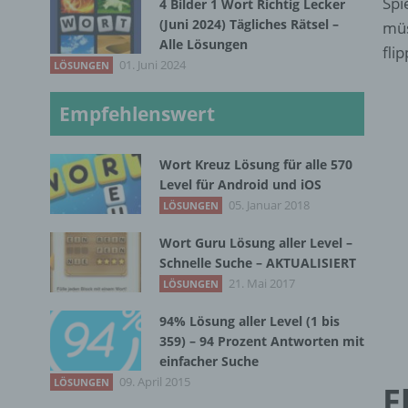
Spi
4 Bilder 1 Wort Richtig Lecker
(Juni 2024) Tägliches Rätsel –
müs
Alle Lösungen
fli
01. Juni 2024
LÖSUNGEN
Empfehlenswert
Wort Kreuz Lösung für alle 570
Level für Android und iOS
05. Januar 2018
LÖSUNGEN
Wort Guru Lösung aller Level –
Schnelle Suche – AKTUALISIERT
21. Mai 2017
LÖSUNGEN
94% Lösung aller Level (1 bis
359) – 94 Prozent Antworten mit
einfacher Suche
09. April 2015
LÖSUNGEN
F