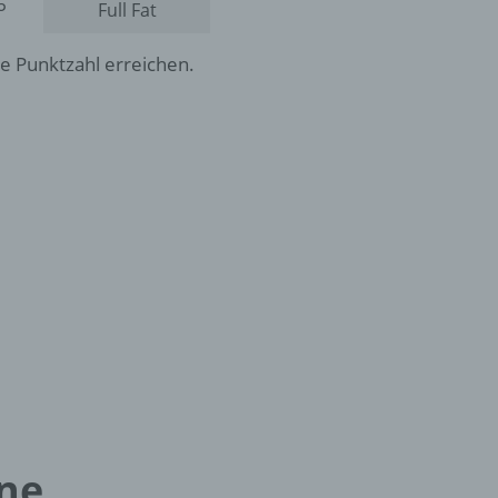
6
Full Fat
he Punktzahl erreichen.
ene