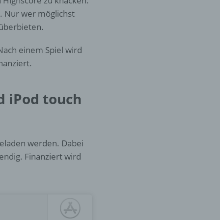
n Highscore zu knacken.
ck. Nur wer möglichst
 überbieten.
er
ung
. Nach einem Spiel wird
nanziert.
d iPod touch
hen,
geladen werden. Dabei
ng,
essen,
endig. Finanziert wird
ser