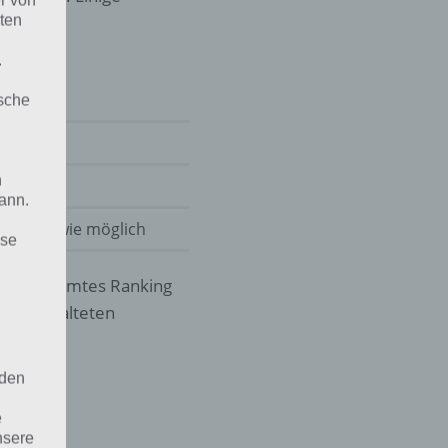
r von
ten
.
 ohne
ische
n
ann.
 präzise wie möglich
ise
in bestimmtes Ranking
reigeschalteten
 den
e
nsere