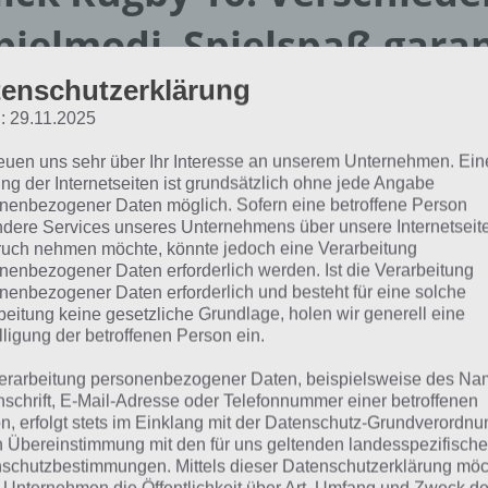
pielmodi, Spielspaß garan
enschutzerklärung
Zunächst sei gesagt, dass Flick Rugby
: 29.11.2025
daherkommt wie Flick Soccer, jedoch 
reuen uns sehr über Ihr Interesse an unserem Unternehmen. Ein
Rugby bzw. Football geflippt werde
ng der Internetseiten ist grundsätzlich ohne jede Angabe
euch die Grundlagen der App erläuter
nenbezogener Daten möglich. Sofern eine betroffene Person
umschauen, die Richtung des Flippen
dere Services unseres Unternehmens über unsere Internetseite
uch nehmen möchte, könnte jedoch eine Verarbeitung
natürlich auch die Geschwindigkeit. A
nenbezogener Daten erforderlich werden. Ist die Verarbeitung
Wischbewegung auf dem Bildschirm 
nenbezogener Daten erforderlich und besteht für eine solche
musst du auch auf die Windrichtung
beitung keine gesetzliche Grundlage, holen wir generell eine
lligung der betroffenen Person ein.
Schusses kannst du per einmaliger
links oder rechts auch die Richtung 
erarbeitung personenbezogener Daten, beispielsweise des Na
beeinflussen.
nschrift, E-Mail-Adresse oder Telefonnummer einer betroffenen
n, erfolgt stets im Einklang mit der Datenschutz-Grundverordnu
n Übereinstimmung mit den für uns geltenden landesspezifisch
Flick Rugby 16
Dabei gibt es in Flick Rugby 16 versc
schutzbestimmungen. Mittels dieser Datenschutzerklärung mö
reenshot – (c) Full
nach und nach freigeschaltet werden