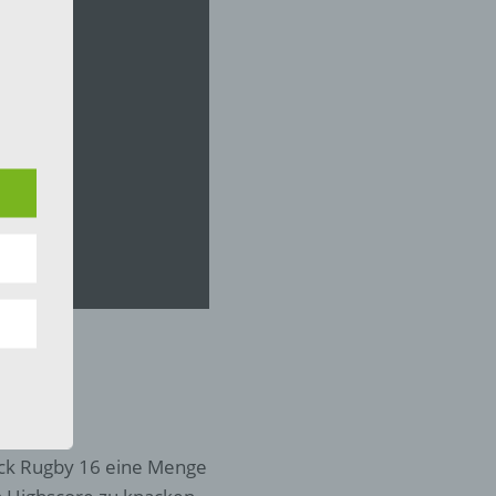
 die
hren
en,
die
oder
tung.
lick Rugby 16 eine Menge