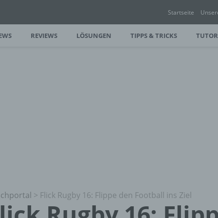
Startseite
Unser
EWS
REVIEWS
LÖSUNGEN
TIPPS & TRICKS
TUTOR
chportal
>
Flick Rugby 16: Flippe den Football ins Ziel
lick Rugby 16: Flip