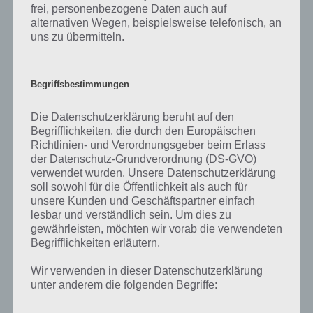
Video:
frei, personenbezogene Daten auch auf
alternativen Wegen, beispielsweise telefonisch, an
uns zu übermitteln.
Begriffsbestimmungen
Die Datenschutzerklärung beruht auf den
Begrifflichkeiten, die durch den Europäischen
Richtlinien- und Verordnungsgeber beim Erlass
der Datenschutz-Grundverordnung (DS-GVO)
verwendet wurden. Unsere Datenschutzerklärung
soll sowohl für die Öffentlichkeit als auch für
unsere Kunden und Geschäftspartner einfach
lesbar und verständlich sein. Um dies zu
gewährleisten, möchten wir vorab die verwendeten
Begrifflichkeiten erläutern.
App herunterladen
Wir verwenden in dieser Datenschutzerklärung
Mit einer innovativen Steuerungsmöglichkeit kann Fast like a Fox
unter anderem die folgenden Begriffe:
schonmal überzeugen. Und auch das Spiel selber macht jede Menge
Spaß, denn hier kommt es wirklich auf Geschick und Reflexe an. Bis