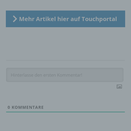
Verknüpfung, die Einschränkung, das
Löschen oder die Vernichtung.
Mehr Artikel hier auf Touchportal
d) Einschränkung der Verarbeitung
Einschränkung der Verarbeitung ist die
Markierung gespeicherter
personenbezogener Daten mit dem Ziel, ihre
künftige Verarbeitung einzuschränken.
e) Profiling
Profiling ist jede Art der automatisierten
Verarbeitung personenbezogener Daten, die
darin besteht, dass diese
0
KOMMENTARE
personenbezogenen Daten verwendet
werden, um bestimmte persönliche Aspekte,
die sich auf eine natürliche Person beziehen,
zu bewerten, insbesondere, um Aspekte