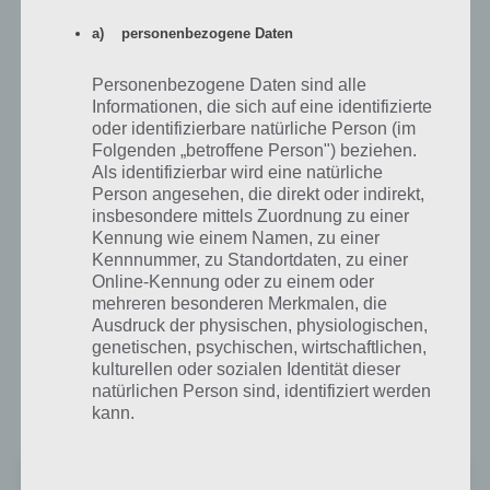
man einen neuen Rekord aufgestellt oder alle Münzen eingesammelt
a) personenbezogene Daten
hat, können schonmal Minuten vergehen, als auch etliche Versuche
draufgehen.
Personenbezogene Daten sind alle
Wer Jump and Run Spiele mag, der wird auch mit Fast like a Fox jede
Informationen, die sich auf eine identifizierte
Menge Spaß haben. Die App ist kostenlos zum Download erhältlich,
oder identifizierbare natürliche Person (im
finanziert sich jedoch über In-App-Käufe. Fast like a Fox ist für
Folgenden „betroffene Person") beziehen.
Als identifizierbar wird eine natürliche
Android, iPhone und iPad erhältlich.
Person angesehen, die direkt oder indirekt,
insbesondere mittels Zuordnung zu einer
Kennung wie einem Namen, zu einer
Fast like a Fox für Android im Google Play
Kennnummer, zu Standortdaten, zu einer
Store
Online-Kennung oder zu einem oder
mehreren besonderen Merkmalen, die
Im Google Play Store kommt die App Fast like a Fox auf sehr gute 4,3
Ausdruck der physischen, physiologischen,
Sterne. Vor allem das Tippen auf die Rückseite sehr für erstaunen,
genetischen, psychischen, wirtschaftlichen,
auch wenn es einfach nur das Schütteln des Gerätes ersetzt.
kulturellen oder sozialen Identität dieser
natürlichen Person sind, identifiziert werden
Zur Installation wird Android 4 benötigt. Zum Google Play Store:
kann.
Fast like a Fox
b) betroffene Person