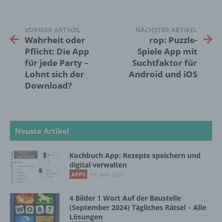
bezüglich Arbeitsleistung, wirtschaftlicher
Lage, Gesundheit, persönlicher Vorlieben,
Interessen, Zuverlässigkeit, Verhalten,
VORIGER ARTIKEL
NÄCHSTER ARTIKEL
Aufenthaltsort oder Ortswechsel dieser
Wahrheit oder
rop: Puzzle-
natürlichen Person zu analysieren oder
Pflicht: Die App
Spiele App mit
vorherzusagen.
für jede Party –
Suchtfaktor für
Lohnt sich der
Android und iOS
Download?
f) Pseudonymisierung
Pseudonymisierung ist die Verarbeitung
personenbezogener Daten in einer Weise,
Neuste Artikel
auf welche die personenbezogenen Daten
ohne Hinzuziehung zusätzlicher
Informationen nicht mehr einer spezifischen
Kochbuch App: Rezepte speichern und
betroffenen Person zugeordnet werden
digital verwalten
können, sofern diese zusätzlichen
APPS
03. April 2025
Informationen gesondert aufbewahrt werden
und technischen und organisatorischen
4 Bilder 1 Wort Auf der Baustelle
Maßnahmen unterliegen, die gewährleisten,
(September 2024) Tägliches Rätsel – Alle
dass die personenbezogenen Daten nicht
Lösungen