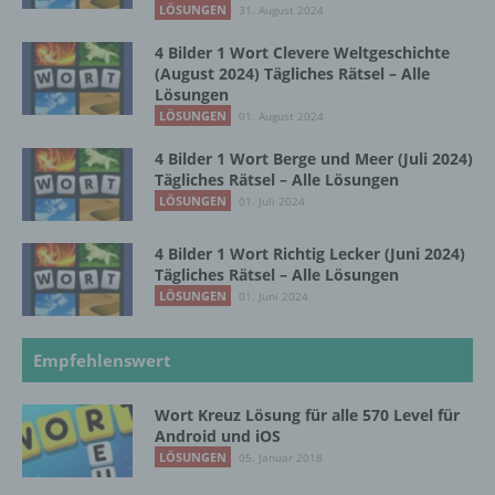
einer identifizierten oder identifizierbaren
LÖSUNGEN
31. August 2024
natürlichen Person zugewiesen werden.
4 Bilder 1 Wort Clevere Weltgeschichte
(August 2024) Tägliches Rätsel – Alle
Lösungen
g) Verantwortlicher oder für die Verarbeitung
Verantwortlicher
LÖSUNGEN
01. August 2024
4 Bilder 1 Wort Berge und Meer (Juli 2024)
Verantwortlicher oder für die Verarbeitung
Tägliches Rätsel – Alle Lösungen
Verantwortlicher ist die natürliche oder
LÖSUNGEN
01. Juli 2024
juristische Person, Behörde, Einrichtung
oder andere Stelle, die allein oder
4 Bilder 1 Wort Richtig Lecker (Juni 2024)
gemeinsam mit anderen über die Zwecke
Tägliches Rätsel – Alle Lösungen
und Mittel der Verarbeitung von
LÖSUNGEN
01. Juni 2024
personenbezogenen Daten entscheidet.
Sind die Zwecke und Mittel dieser
Verarbeitung durch das Unionsrecht oder
Empfehlenswert
das Recht der Mitgliedstaaten vorgegeben,
so kann der Verantwortliche
beziehungsweise können die bestimmten
Wort Kreuz Lösung für alle 570 Level für
Kriterien seiner Benennung nach dem
Android und iOS
Unionsrecht oder dem Recht der
LÖSUNGEN
05. Januar 2018
Mitgliedstaaten vorgesehen werden.