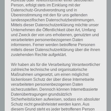
Adresse oder Telefonnummer einer betroffenen
Auf Geschick und Reflexe kommt es an
Person, erfolgt stets im Einklang mit der
Datenschutz-Grundverordnung und in
Um einen möglichst hohen Highscore bei der App Fast like a Fox
Übereinstimmung mit den für uns geltenden
aufzustellen, sind gute Reflexe und jede Menge Geschick
landesspezifischen Datenschutzbestimmungen.
erforderlich. So heißt es nicht nur dauertippen, um auf
Mittels dieser Datenschutzerklärung möchte unser
Geschwindigkeit zu kommen, sondern auch mal loslassen, um alle
Unternehmen die Öffentlichkeit über Art, Umfang
und Zweck der von uns erhobenen, genutzten und
Münzen, Smaragde und Diamanten zu erhalten. Ansonsten muss
verarbeiteten personenbezogenen Daten
man zum richtigen Zeitpunkt springen und natürlich möglichst
informieren. Ferner werden betroffene Personen
schnell das Level in Fast like a Fox abzuschließen.
mittels dieser Datenschutzerklärung über die ihnen
zustehenden Rechte aufgeklärt.
Überzeugen kann aber auch die grafische Umsetzung von Fast like a
Fox. So scheint es als würde man tatsächlich über verschiedene
Wir haben als für die Verarbeitung Verantwortlicher
Berge springen. Dabei kann man seinen Highscore auch mit denen
zahlreiche technische und organisatorische
seiner Freunde vergleichen.
Maßnahmen umgesetzt, um einen möglichst
lückenlosen Schutz der über diese Internetseite
verarbeiteten personenbezogenen Daten
Trailer Video zu Fast like a Fox
sicherzustellen. Dennoch können Internetbasierte
Datenübertragungen grundsätzlich
Fast like a Fox ist wirklich sehr gelungen. Damit du dir einen besseren
Sicherheitslücken aufweisen, sodass ein absoluter
Eindruck machen kannst, haben wir ein Trailer Video zum Spiel parat.
Schutz nicht gewährleistet werden kann. Aus
So spielt sich die App auch auf deinem Android / iOS Gerät. Hier das
diesem Grund steht es jeder betroffenen Person