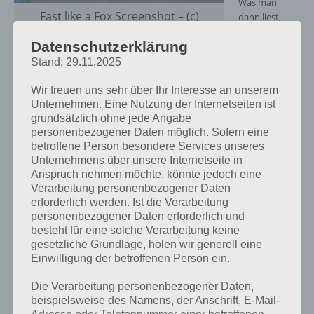
Was man
Fast like a Fox Screenshot – (c)
dann liest,
Fingersoft
hört sich
Datenschutzerklärung
schon sehr
komisch an: Man soll auf die Rückseite seines Smartphone / Tablet
Stand: 29.11.2025
tippen, damit der Fuchs an Geschwindigkeit aufnimmt. Wie soll das
Wir freuen uns sehr über Ihr Interesse an unserem
funktionieren?
Unternehmen. Eine Nutzung der Internetseiten ist
grundsätzlich ohne jede Angabe
Der Trick dahinter: Es wird einfach der Sensor verwendet, der
personenbezogener Daten möglich. Sofern eine
normalerweise für die Neigungssteuerung zuständig ist. Durch das
betroffene Person besondere Services unseres
tippen wackelt das Gerät ein wenig, wodurch der Fuchs an
Unternehmens über unsere Internetseite in
Geschwindigkeit aufnimmt. Alternativ kann man auch einfach nur
Anspruch nehmen möchte, könnte jedoch eine
sein Smartphone schütteln, aber das ist deutlich schwieriger als
Verarbeitung personenbezogener Daten
einfach hinten auf dem Gerät zu tippen.
erforderlich werden. Ist die Verarbeitung
personenbezogener Daten erforderlich und
Das war eigentlich schon das besondere an Fast like a Fox, denn der
besteht für eine solche Verarbeitung keine
Rest ist von zahlreichen Jump’n’Run Spielen bekannt. So gilt es
gesetzliche Grundlage, holen wir generell eine
bei Fast like a Fox Münzen und ein Juwel einzusammeln, während
Einwilligung der betroffenen Person ein.
man von Plattform zu Plattform springt. Springen kann man im
übrigen, wenn man standardmäßig auf das Display tippt.
Die Verarbeitung personenbezogener Daten,
beispielsweise des Namens, der Anschrift, E-Mail-