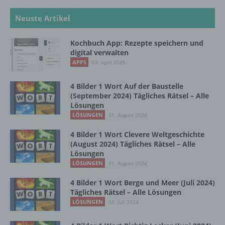
die Offenlegung durch Übermittlung,
Verbreitung oder eine andere Form der
Neuste Artikel
Bereitstellung, den Abgleich oder die
Verknüpfung, die Einschränkung, das
Kochbuch App: Rezepte speichern und
Löschen oder die Vernichtung.
digital verwalten
APPS
03. April 2025
d) Einschränkung der Verarbeitung
4 Bilder 1 Wort Auf der Baustelle
(September 2024) Tägliches Rätsel – Alle
Einschränkung der Verarbeitung ist die
Lösungen
Markierung gespeicherter
LÖSUNGEN
31. August 2024
personenbezogener Daten mit dem Ziel, ihre
künftige Verarbeitung einzuschränken.
4 Bilder 1 Wort Clevere Weltgeschichte
(August 2024) Tägliches Rätsel – Alle
Lösungen
LÖSUNGEN
01. August 2024
e) Profiling
4 Bilder 1 Wort Berge und Meer (Juli 2024)
Profiling ist jede Art der automatisierten
Tägliches Rätsel – Alle Lösungen
Verarbeitung personenbezogener Daten, die
LÖSUNGEN
01. Juli 2024
darin besteht, dass diese
personenbezogenen Daten verwendet