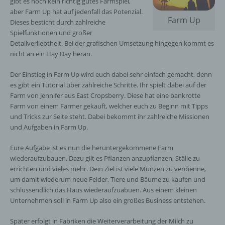
gibt es noch kein richtig gutes Farmspiel,
aber Farm Up hat auf jedenfall das Potenzial.
Farm Up
Dieses besticht durch zahlreiche
Spielfunktionen und großer
Detailverliebtheit. Bei der grafischen Umsetzung hingegen kommt es
nicht an ein Hay Day heran.
Der Einstieg in Farm Up wird euch dabei sehr einfach gemacht, denn
es gibt ein Tutorial über zahlreiche Schritte. Ihr spielt dabei auf der
Farm von Jennifer aus East Cropsberry. Diese hat eine bankrotte
Farm von einem Farmer gekauft, welcher euch zu Beginn mit Tipps
und Tricks zur Seite steht. Dabei bekommt ihr zahlreiche Missionen
und Aufgaben in Farm Up.
Eure Aufgabe ist es nun die heruntergekommene Farm
wiederaufzubauen. Dazu gilt es Pflanzen anzupflanzen, Ställe zu
errichten und vieles mehr. Dein Ziel ist viele Münzen zu verdienne,
um damit wiederum neue Felder, Tiere und Bäume zu kaufen und
schlussendlich das Haus wiederaufzuabuen. Aus einem kleinen
Unternehmen soll in Farm Up also ein großes Business entstehen.
Später erfolgt in Fabriken die Weiterverarbeitung der Milch zu