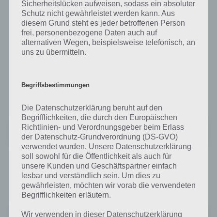
Sicherheitslücken aufweisen, sodass ein absoluter
Farm Up für iPhone, iPad und iPod Touch
Schutz nicht gewährleistet werden kann. Aus
im iTunes App Store
diesem Grund steht es jeder betroffenen Person
frei, personenbezogene Daten auch auf
alternativen Wegen, beispielsweise telefonisch, an
Die Spiele App Farm Up kann im iTunes App Store kostenlos
uns zu übermitteln.
heruntergeladen werden. Dabei wird mindestens iOS 5.1 benötigt.
Das Spiel ist zudem auch für das iPhone 5 optimiert. Die Version
Farm Up ist für iPhone, iPod Touch und iPad geeignet, für das iPad
gibt es aber wie nachfolgend zu sehen noch Farm Up HD. Hier gehts
Begriffsbestimmungen
zum iTunes App Store zum Download der Spiele App Farm Up:
Die Datenschutzerklärung beruht auf den
Begrifflichkeiten, die durch den Europäischen
Janes Farm: Bauen Bauernhof!
Richtlinien- und Verordnungsgeber beim Erlass
+
der Datenschutz-Grundverordnung (DS-GVO)
Preis:
Kostenlos
verwendet wurden. Unsere Datenschutzerklärung
soll sowohl für die Öffentlichkeit als auch für
Neben der normalen Version gibt es auch Farm Up HD, welches für
unsere Kunden und Geschäftspartner einfach
iPad Tablets erstellt worden ist. Auch dieses kann kostenlos im
lesbar und verständlich sein. Um dies zu
iTunes App Store bezogen werden:
gewährleisten, möchten wir vorab die verwendeten
Begrifflichkeiten erläutern.
Farm Up! HD
Wir verwenden in dieser Datenschutzerklärung