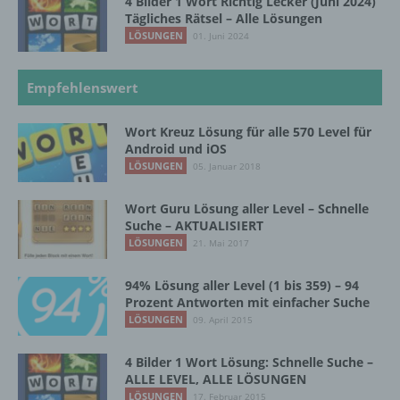
4 Bilder 1 Wort Richtig Lecker (Juni 2024)
werden, um bestimmte persönliche Aspekte,
Tägliches Rätsel – Alle Lösungen
die sich auf eine natürliche Person beziehen,
LÖSUNGEN
01. Juni 2024
zu bewerten, insbesondere, um Aspekte
bezüglich Arbeitsleistung, wirtschaftlicher
Lage, Gesundheit, persönlicher Vorlieben,
Empfehlenswert
Interessen, Zuverlässigkeit, Verhalten,
Aufenthaltsort oder Ortswechsel dieser
Wort Kreuz Lösung für alle 570 Level für
natürlichen Person zu analysieren oder
Android und iOS
vorherzusagen.
LÖSUNGEN
05. Januar 2018
Wort Guru Lösung aller Level – Schnelle
f) Pseudonymisierung
Suche – AKTUALISIERT
LÖSUNGEN
21. Mai 2017
Pseudonymisierung ist die Verarbeitung
personenbezogener Daten in einer Weise,
94% Lösung aller Level (1 bis 359) – 94
auf welche die personenbezogenen Daten
Prozent Antworten mit einfacher Suche
ohne Hinzuziehung zusätzlicher
LÖSUNGEN
09. April 2015
Informationen nicht mehr einer spezifischen
betroffenen Person zugeordnet werden
können, sofern diese zusätzlichen
4 Bilder 1 Wort Lösung: Schnelle Suche –
Informationen gesondert aufbewahrt werden
ALLE LEVEL, ALLE LÖSUNGEN
und technischen und organisatorischen
LÖSUNGEN
17. Februar 2015