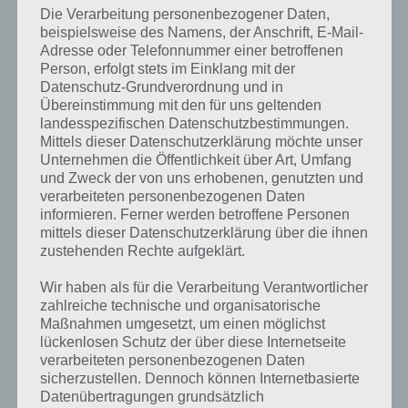
Die Verarbeitung personenbezogener Daten,
beispielsweise des Namens, der Anschrift, E-Mail-
Adresse oder Telefonnummer einer betroffenen
Person, erfolgt stets im Einklang mit der
Datenschutz-Grundverordnung und in
Übereinstimmung mit den für uns geltenden
landesspezifischen Datenschutzbestimmungen.
Mittels dieser Datenschutzerklärung möchte unser
Farm Up für Android im Google Play
Unternehmen die Öffentlichkeit über Art, Umfang
Store
und Zweck der von uns erhobenen, genutzten und
verarbeiteten personenbezogenen Daten
informieren. Ferner werden betroffene Personen
Die Spiele App Farm Up kann im Google Play Store kostenlos
mittels dieser Datenschutzerklärung über die ihnen
heruntergeladen werden. Entwickler der App ist Realore, die sich vor
zustehenden Rechte aufgeklärt.
allem für Computerspiele und die App Roads of Rome einen Namen
gemacht haben. Zur Installation von Farm Up wird im übrigen
Wir haben als für die Verarbeitung Verantwortlicher
mindestens Android 2.3 benötigt. Zudem ist die App mit 170MB sehr
zahlreiche technische und organisatorische
groß, sodass ihr im WLAN sein solltet, wenn ihr die App aus dem
Maßnahmen umgesetzt, um einen möglichst
Google Play Store herunterladet.
lückenlosen Schutz der über diese Internetseite
verarbeiteten personenbezogenen Daten
Farm Up im Google Play Store herunterladen
sicherzustellen. Dennoch können Internetbasierte
Datenübertragungen grundsätzlich