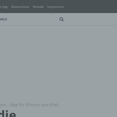
e App
Datenschutz
Kontakt
Impressum
IALS
gen – App für iPhone und iPad
die