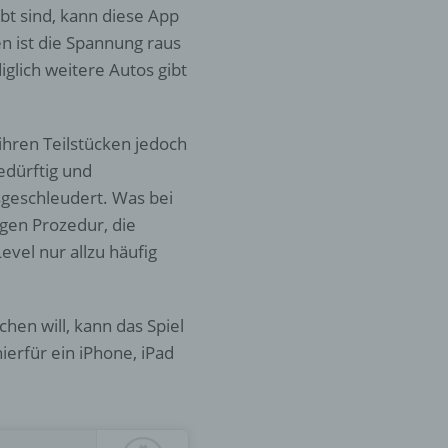
bt sind, kann diese App
er
n ist die Spannung raus
ung
iglich weitere Autos gibt
 ihren Teilstücken jedoch
edürftig und
geschleudert. Was bei
igen Prozedur, die
vel nur allzu häufig
hen,
ng,
essen,
ser
hen will, kann das Spiel
ierfür ein iPhone, iPad