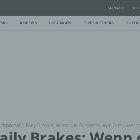
Startseite
Unser
EWS
REVIEWS
LÖSUNGEN
TIPPS & TRICKS
TUTOR
chportal
>
Faily Brakes: Wenn die Bremsen vom Auto versa
aily Brakes: Wenn 