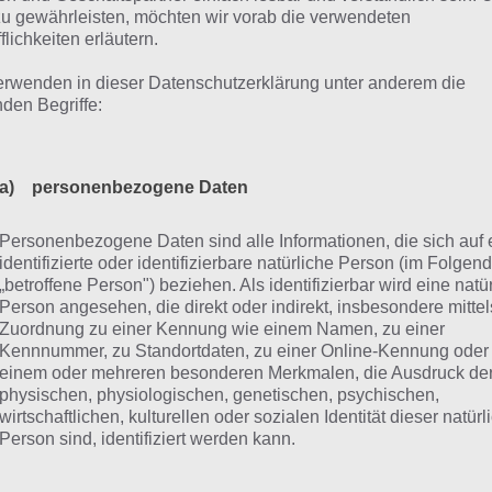
ausforderungen oder Erfolge gibt.
zu gewährleisten, möchten wir vorab die verwendeten
flichkeiten erläutern.
erwenden in dieser Datenschutzerklärung unter anderem die
ameplay Video zu Faily Brakes
nden Begriffe:
hfolgend haben wir noch ein Gameplay Video zu Faily Brak
gebunden, damit du dir einen besseren Eindruck vom Spie
a) personenbezogene Daten
 Video:
Personenbezogene Daten sind alle Informationen, die sich auf 
identifizierte oder identifizierbare natürliche Person (im Folgen
„betroffene Person") beziehen. Als identifizierbar wird eine natü
Person angesehen, die direkt oder indirekt, insbesondere mittel
Zuordnung zu einer Kennung wie einem Namen, zu einer
Kennnummer, zu Standortdaten, zu einer Online-Kennung oder
einem oder mehreren besonderen Merkmalen, die Ausdruck de
physischen, physiologischen, genetischen, psychischen,
wirtschaftlichen, kulturellen oder sozialen Identität dieser natür
Person sind, identifiziert werden kann.