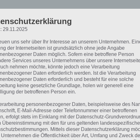
aily Brakes: Endlos Spiel 
enschutzerklärung
: 29.11.2025
atur
reuen uns sehr über Ihr Interesse an unserem Unternehmen. Ein
ng der Internetseiten ist grundsätzlich ohne jede Angabe
nenbezogener Daten möglich. Sofern eine betroffene Person
Stelle dir vor die Bremsen von dein
dere Services unseres Unternehmens über unsere Internetseite
wird einfach nicht langsamer. So ergeh
uch nehmen möchte, könnte jedoch eine Verarbeitung
Nun musst du so lange wie möglich 
nenbezogener Daten erforderlich werden. Ist die Verarbeitung
nenbezogener Daten erforderlich und besteht für eine solche
Weg gehen. Entsprechend lenkst du n
beitung keine gesetzliche Grundlage, holen wir generell eine
um nicht mit Bäumen oder Felsen zu 
lligung der betroffenen Person ein.
Die Level in Faily Brakes sind hierbei 
erarbeitung personenbezogener Daten, beispielsweise des Na
nschrift, E-Mail-Adresse oder Telefonnummer einer betroffenen
wiederholen sich jedoch in ihren Teils
n, erfolgt stets im Einklang mit der Datenschutz-Grundverordnu
dabei nett umgesetzt. So geht es üb
n Übereinstimmung mit den für uns geltenden landesspezifisch
Brücken, über Straßen mit kreuzen
schutzbestimmungen. Mittels dieser Datenschutzerklärung mö
 Unternehmen die Öffentlichkeit über Art, Umfang und Zweck de
steilen Abhängen hinab. Auf dem W