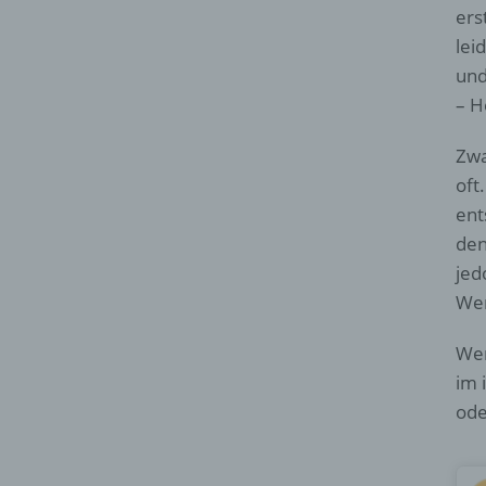
ers
lei
und
– H
Zwa
oft
ent
den
jed
Wer
Wer
im 
ode