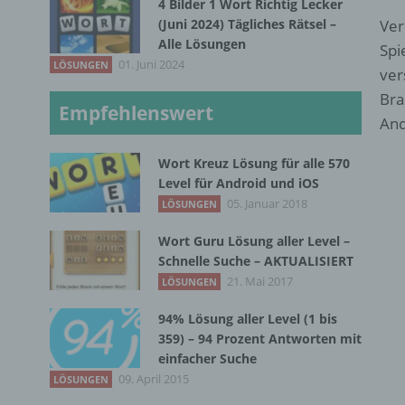
4 Bilder 1 Wort Richtig Lecker
(Juni 2024) Tägliches Rätsel –
Ver
Alle Lösungen
Spi
01. Juni 2024
LÖSUNGEN
ver
Bra
Empfehlenswert
And
Wort Kreuz Lösung für alle 570
Level für Android und iOS
05. Januar 2018
LÖSUNGEN
Wort Guru Lösung aller Level –
Schnelle Suche – AKTUALISIERT
21. Mai 2017
LÖSUNGEN
94% Lösung aller Level (1 bis
359) – 94 Prozent Antworten mit
einfacher Suche
09. April 2015
LÖSUNGEN