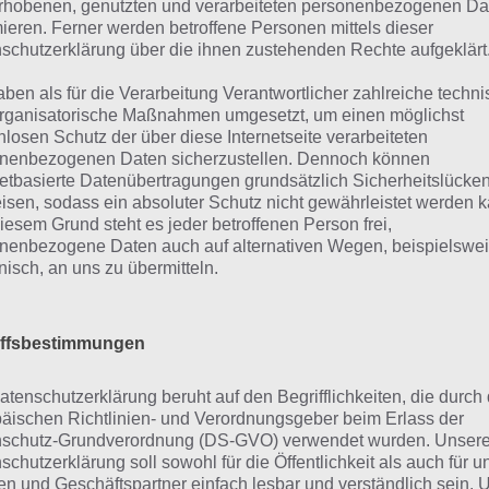
rhobenen, genutzten und verarbeiteten personenbezogenen Da
ein, um später weitere Autos freizusc
mieren. Ferner werden betroffene Personen mittels dieser
Faily Brakes
Jagd nach einem neuen Highscore ve
schutzerklärung über die ihnen zustehenden Rechte aufgeklärt
Screenshot – (c)
ohne Kollission zu bleiben. Da es sic
aben als für die Verarbeitung Verantwortlicher zahlreiche techn
Spunge Games
Endlosspiel handelt, ist das Spiel sons
rganisatorische Maßnahmen umgesetzt, um einen möglichst
nlosen Schutz der über diese Internetseite verarbeiteten
nenbezogenen Daten sicherzustellen. Dennoch können
e Kollission naht
netbasierte Datenübertragungen grundsätzlich Sicherheitslücke
isen, sodass ein absoluter Schutz nicht gewährleistet werden k
iesem Grund steht es jeder betroffenen Person frei,
h irgendwann ist es soweit: Egal ob ein Stein, ein Baum o
nenbezogene Daten auch auf alternativen Wegen, beispielswe
onisch, an uns zu übermitteln.
e Unachtsamkeit und die Kollission ist da. Nun wird deine 
en geschleudert. Je nachdem wie du kollidiert bist, kann 
derte Meter weit fliegen, was ebenfalls zu deinem Highsc
iffsbestimmungen
ei wird dir auch dein aktueller Rekord auf der Strecke ang
atenschutzerklärung beruht auf den Begrifflichkeiten, die durch
rbieten musst. Mit den Münzen kannst du später weitere A
äischen Richtlinien- und Verordnungsgeber beim Erlass der
schutz-Grundverordnung (DS-GVO) verwendet wurden. Unser
och keine Auswirkungen auf das Handling oder die Geschw
schutzerklärung soll sowohl für die Öffentlichkeit als auch für u
sprechend ist kaum Langzeitmotivation gegeben, da es au
n und Geschäftspartner einfach lesbar und verständlich sein.