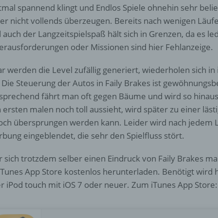
tmal spannend klingt und Endlos Spiele ohnehin sehr belie
Einschränkung der Verarbeitung ist die Markierung gespeichert
der nicht vollends überzeugen. Bereits nach wenigen Läufe
personenbezogener Daten mit dem Ziel, ihre künftige Verarbeit
 auch der Langzeitspielspaß hält sich in Grenzen, da es led
einzuschränken.
erausforderungen oder Missionen sind hier Fehlanzeige.
r werden die Level zufällig generiert, wiederholen sich in
e) Profiling
. Die Steuerung der Autos in Faily Brakes ist gewöhnungsb
sprechend fährt man oft gegen Bäume und wird so hinaus
Profiling ist jede Art der automatisierten Verarbeitung
personenbezogener Daten, die darin besteht, dass diese
 ersten malen noch toll aussieht, wird später zu einer läst
personenbezogenen Daten verwendet werden, um bestimmte
och übersprungen werden kann. Leider wird nach jedem Le
persönliche Aspekte, die sich auf eine natürliche Person bezie
zu bewerten, insbesondere, um Aspekte bezüglich Arbeitsleistu
bung eingeblendet, die sehr den Spielfluss stört.
wirtschaftlicher Lage, Gesundheit, persönlicher Vorlieben, Inter
Zuverlässigkeit, Verhalten, Aufenthaltsort oder Ortswechsel die
 sich trotzdem selber einen Eindruck von Faily Brakes mac
natürlichen Person zu analysieren oder vorherzusagen.
iTunes App Store kostenlos herunterladen. Benötigt wird h
r iPod touch mit iOS 7 oder neuer. Zum iTunes App Store:
f) Pseudonymisierung