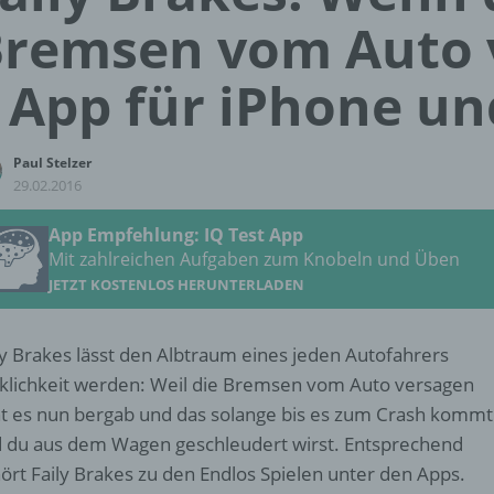
remsen vom Auto 
 App für iPhone un
Paul Stelzer
29.02.2016
App Empfehlung: IQ Test App
Mit zahlreichen Aufgaben zum Knobeln und Üben
JETZT KOSTENLOS HERUNTERLADEN
ly Brakes lässt den Albtraum eines jeden Autofahrers
klichkeit werden: Weil die Bremsen vom Auto versagen
t es nun bergab und das solange bis es zum Crash kommt
 du aus dem Wagen geschleudert wirst. Entsprechend
ört Faily Brakes zu den Endlos Spielen unter den Apps.