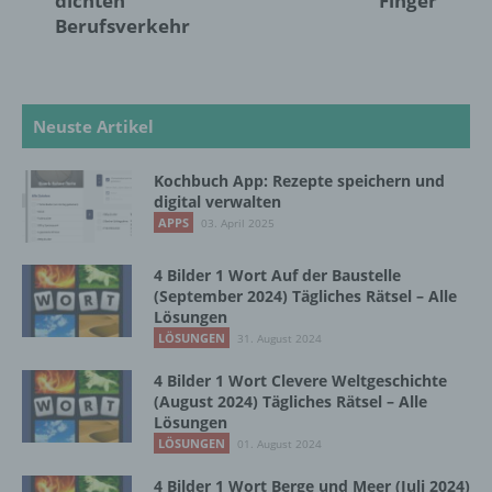
dichten
Finger
Interessen, Zuverlässigkeit, Verhalten,
Berufsverkehr
Aufenthaltsort oder Ortswechsel dieser
natürlichen Person zu analysieren oder
vorherzusagen.
Neuste Artikel
f) Pseudonymisierung
Kochbuch App: Rezepte speichern und
Pseudonymisierung ist die Verarbeitung
digital verwalten
personenbezogener Daten in einer Weise,
APPS
03. April 2025
auf welche die personenbezogenen Daten
ohne Hinzuziehung zusätzlicher
4 Bilder 1 Wort Auf der Baustelle
Informationen nicht mehr einer spezifischen
(September 2024) Tägliches Rätsel – Alle
betroffenen Person zugeordnet werden
Lösungen
können, sofern diese zusätzlichen
LÖSUNGEN
31. August 2024
Informationen gesondert aufbewahrt werden
und technischen und organisatorischen
4 Bilder 1 Wort Clevere Weltgeschichte
Maßnahmen unterliegen, die gewährleisten,
(August 2024) Tägliches Rätsel – Alle
dass die personenbezogenen Daten nicht
Lösungen
einer identifizierten oder identifizierbaren
LÖSUNGEN
01. August 2024
natürlichen Person zugewiesen werden.
4 Bilder 1 Wort Berge und Meer (Juli 2024)