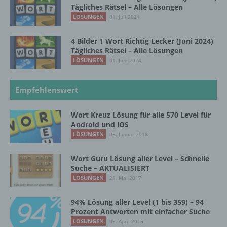
Tägliches Rätsel – Alle Lösungen
LÖSUNGEN
01. Juli 2024
g) Verantwortlicher oder für die Verarbeitung
Verantwortlicher
4 Bilder 1 Wort Richtig Lecker (Juni 2024)
Verantwortlicher oder für die Verarbeitung
Tägliches Rätsel – Alle Lösungen
Verantwortlicher ist die natürliche oder
LÖSUNGEN
01. Juni 2024
juristische Person, Behörde, Einrichtung
oder andere Stelle, die allein oder
Empfehlenswert
gemeinsam mit anderen über die Zwecke
und Mittel der Verarbeitung von
personenbezogenen Daten entscheidet.
Wort Kreuz Lösung für alle 570 Level für
Sind die Zwecke und Mittel dieser
Android und iOS
Verarbeitung durch das Unionsrecht oder
LÖSUNGEN
05. Januar 2018
das Recht der Mitgliedstaaten vorgegeben,
so kann der Verantwortliche
Wort Guru Lösung aller Level – Schnelle
beziehungsweise können die bestimmten
Suche – AKTUALISIERT
Kriterien seiner Benennung nach dem
LÖSUNGEN
21. Mai 2017
Unionsrecht oder dem Recht der
Mitgliedstaaten vorgesehen werden.
94% Lösung aller Level (1 bis 359) – 94
Prozent Antworten mit einfacher Suche
LÖSUNGEN
09. April 2015
h) Auftragsverarbeiter