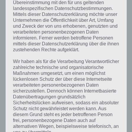
Insgesamt lernst du mit Duolingo vor allem Vokabeln, die
Übereinstimmung mit den für uns geltenden
grammatikalischen Regeln werden dir jedoch nicht erklärt, sodass du
landesspezifischen Datenschutzbestimmungen.
dir diese selber anlesen musst. Wer bspw. Englisch bereits in der
Mittels dieser Datenschutzerklärung möchte unser
Schule hatte, der wird mit Duolingo weniger Freude haben, denn die
Unternehmen die Öffentlichkeit über Art, Umfang
Aufgaben sind allesamt sehr einfach gehalten, was natürlich
und Zweck der von uns erhobenen, genutzten und
verarbeiteten personenbezogenen Daten
Einsteigern entgegenkommt. Verschiedene Pakete mit
informieren. Ferner werden betroffene Personen
unterschiedlichen Themenschwerpunkten kann man durchgehen.
mittels dieser Datenschutzerklärung über die ihnen
Zum Auffrischen von Vokabeln ist aber Duolingo auch für
zustehenden Rechte aufgeklärt.
Fortgeschrittene natürlich geeignet.
Wir haben als für die Verarbeitung Verantwortlicher
zahlreiche technische und organisatorische
App überprüft automatisch deinen
Maßnahmen umgesetzt, um einen möglichst
Lernfortschritt
lückenlosen Schutz der über diese Internetseite
verarbeiteten personenbezogenen Daten
Mit jedem Modul, das du in Duolingo absolvierst, wirdauch dein
sicherzustellen. Dennoch können Internetbasierte
Lernfortschritt analysiert. Auf Basis der richtigen und falschen
Datenübertragungen grundsätzlich
Antworten ergibt sich daraus eine Bewertung deiner
Sicherheitslücken aufweisen, sodass ein absoluter
Sprachkenntnisse.
Schutz nicht gewährleistet werden kann. Aus
diesem Grund steht es jeder betroffenen Person
Wer Duolingo das erste mal gestartet hat, der wird auch aufgefordert
frei, personenbezogene Daten auch auf
anzugeben, wie viel Minuten er täglich üben will. Entsprechend gibt
alternativen Wegen, beispielsweise telefonisch, an
es mehr oder weniger Aufgaben pro Modul.