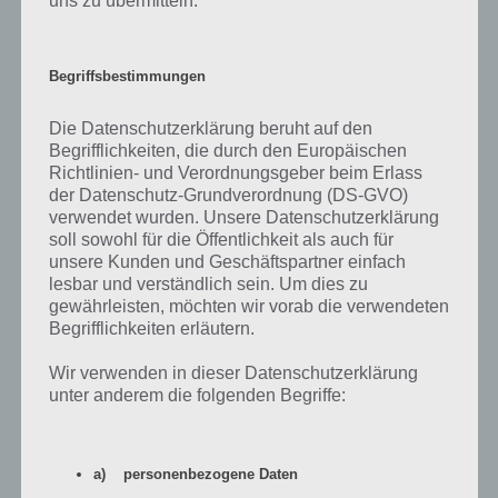
uns zu übermitteln.
Begriffsbestimmungen
Trailer zu Duolingo
Die Datenschutzerklärung beruht auf den
Nachfolgend haben wir noch den offiziellen Trailer zu Duolingo.
Begrifflichkeiten, die durch den Europäischen
Darin werden dir einige Features der App aufgezählt. Hier das Video:
Richtlinien- und Verordnungsgeber beim Erlass
der Datenschutz-Grundverordnung (DS-GVO)
verwendet wurden. Unsere Datenschutzerklärung
soll sowohl für die Öffentlichkeit als auch für
unsere Kunden und Geschäftspartner einfach
lesbar und verständlich sein. Um dies zu
gewährleisten, möchten wir vorab die verwendeten
Begrifflichkeiten erläutern.
Wir verwenden in dieser Datenschutzerklärung
unter anderem die folgenden Begriffe:
a) personenbezogene Daten