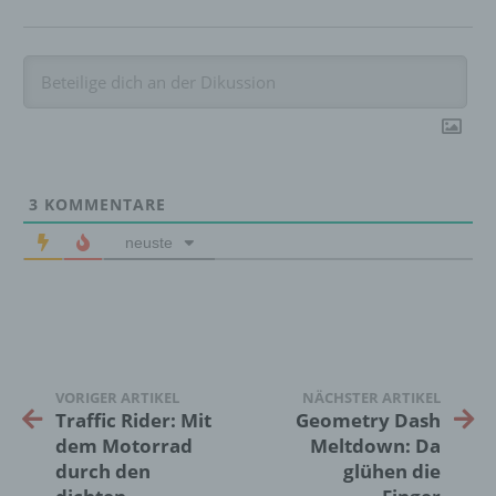
d) Einschränkung der Verarbeitung
Einschränkung der Verarbeitung ist die
Markierung gespeicherter
personenbezogener Daten mit dem Ziel, ihre
künftige Verarbeitung einzuschränken.
3
KOMMENTARE
neuste
e) Profiling
Profiling ist jede Art der automatisierten
Verarbeitung personenbezogener Daten, die
darin besteht, dass diese
personenbezogenen Daten verwendet
werden, um bestimmte persönliche Aspekte,
VORIGER ARTIKEL
NÄCHSTER ARTIKEL
die sich auf eine natürliche Person beziehen,
Traffic Rider: Mit
Geometry Dash
zu bewerten, insbesondere, um Aspekte
dem Motorrad
Meltdown: Da
bezüglich Arbeitsleistung, wirtschaftlicher
durch den
glühen die
Lage, Gesundheit, persönlicher Vorlieben,