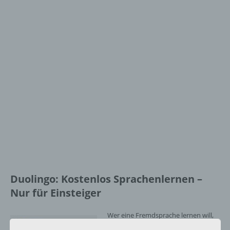
Duolingo: Kostenlos Sprachenlernen –
Nur für Einsteiger
Wer eine Fremdsprache lernen will,
der muss nicht nur Zeit, sondern