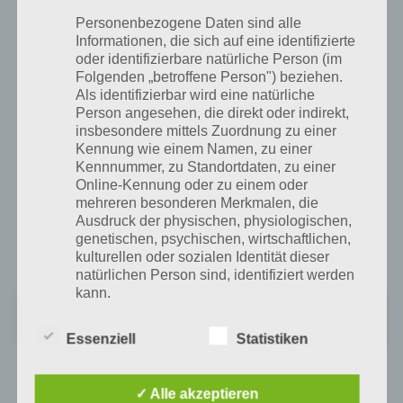
App herunterladen
Personenbezogene Daten sind alle
Informationen, die sich auf eine identifizierte
oder identifizierbare natürliche Person (im
Mit den Sprachen Englisch, Spanisch und Französisch bietet
Folgenden „betroffene Person") beziehen.
Duolingo für Einsteiger eine gute Möglichkeit Vokabeln zu lernen. Auf
Als identifizierbar wird eine natürliche
die korrekte Grammatik wird aber nicht eingegangen. Entsprechend
Person angesehen, die direkt oder indirekt,
kann man hiermit bestens sein Sprach-Vokabular auffrischen oder
insbesondere mittels Zuordnung zu einer
antrainieren. Wer bisher nicht mit der Sprache in Berührung
Kennung wie einem Namen, zu einer
gekommen ist, kann sich so einen guten Einstieg verschaffen. Für
Kennnummer, zu Standortdaten, zu einer
Fortgeschrittene ist die App aber weniger geeignet.
Online-Kennung oder zu einem oder
mehreren besonderen Merkmalen, die
Für Android kann Duolingo im Google Play Store heruntergeladen
Ausdruck der physischen, physiologischen,
werden. Diverse Smartphones und Tablets werden hierbei
genetischen, psychischen, wirtschaftlichen,
unterstützt. Der Download im Google Play Store ist kostenlos:
kulturellen oder sozialen Identität dieser
natürlichen Person sind, identifiziert werden
kann.
Duolingo: Sprachen & Schach
+
Preis:
Kostenlos
Essenziell
Statistiken
b) betroffene Person
Auch im iTunes App Store kann Duolingo kostenlos heruntergeladen
werden und verzichtet auch hier auf In-App-Käufe und nervige
✓ Alle akzeptieren
Betroffene Person ist jede identifizierte oder