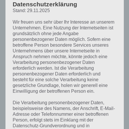
Datenschutzerklärung
auch meist Geld investieren, wenn
man die Sprache nicht bereits in der
Stand: 29.11.2025
Schule erlernt hat. Duolingo
hingegen ist eine kostenlose
Wir freuen uns sehr über Ihr Interesse an unserem
Unternehmen. Eine Nutzung der Internetseiten ist
Sprachen-App, die ohne Werbung
grundsätzlich ohne jede Angabe
und ohne In-App-Käufe auskommt.
personenbezogener Daten möglich. Sofern eine
Einzig eine Registrierung ist
betroffene Person besondere Services unseres
erforderlich, wenn man alle Pakete
Unternehmens über unsere Internetseite in
bzw. Module einer Sprache nutzen
Anspruch nehmen möchte, könnte jedoch eine
will.
Verarbeitung personenbezogener Daten
erforderlich werden. Ist die Verarbeitung
Die Aufgaben in Duolingo sind
personenbezogener Daten erforderlich und
abwechslungsreich. So gibt es
besteht für eine solche Verarbeitung keine
Übersetzungsaufgaben mit
Duolingo Screenshot
gesetzliche Grundlage, holen wir generell eine
vorgegeben und ohne vorgegebene
von der App
Einwilligung der betroffenen Person ein.
Wörter. Bei anderen Aufgaben musst
du den gesprochenen Text richtig
Die Verarbeitung personenbezogener Daten,
schreiben. Die Aussprache kannst du dir dabei stets anhören, aber
beispielsweise des Namens, der Anschrift, E-Mail-
ob du die Sprache dann richtig sprichst, kann dir Duolingo natürlich
Adresse oder Telefonnummer einer betroffenen
nicht sagen.
Person, erfolgt stets im Einklang mit der
Datenschutz-Grundverordnung und in