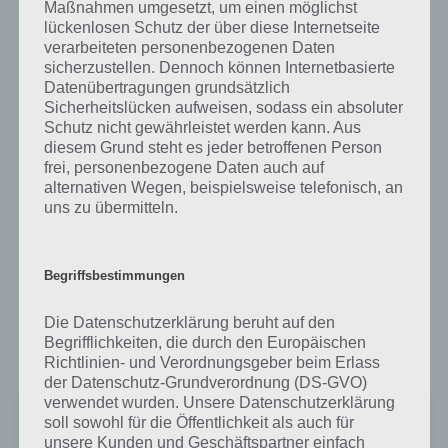
Maßnahmen umgesetzt, um einen möglichst
lückenlosen Schutz der über diese Internetseite
Wer einen neuen Rekord aufstellen will, kommt über die Hilfen nicht
verarbeiteten personenbezogenen Daten
herum. So gibt es einen Schrumpfer, einen Farbradierer und 5 Züge
sicherzustellen. Dennoch können Internetbasierte
mehr. Zudem kann im Zeitmodus die Zeit angehalten werden. So
Datenübertragungen grundsätzlich
kann man sich einen unfairen Vorteil verschaffen und so sind dann
Sicherheitslücken aufweisen, sodass ein absoluter
auch Rekorde über 1000 möglich. Wer hingegen sagt: Ich spiele Dots
Schutz nicht gewährleistet werden kann. Aus
nur ohne diese Hilfen, der kann so versuchen seinen eigenen Rekord
diesem Grund steht es jeder betroffenen Person
immer wieder zu überbieten.
frei, personenbezogene Daten auch auf
alternativen Wegen, beispielsweise telefonisch, an
uns zu übermitteln.
Dots für Android im Google Play Store
Die Spiele App Dots kann im Google Play Store für Android
Begriffsbestimmungen
Smartphones und Tablets kostenlos heruntergeladen werden.
Finanziert wird das ganze wie die iOS Version via In App Käufe. Bei
Die Datenschutzerklärung beruht auf den
über 10000 Bewertungen kommt die App Dots im Schnitt auf 4,1
Begrifflichkeiten, die durch den Europäischen
Sterne.
Richtlinien- und Verordnungsgeber beim Erlass
der Datenschutz-Grundverordnung (DS-GVO)
verwendet wurden. Unsere Datenschutzerklärung
Dots: Das Koordinationsspiel
soll sowohl für die Öffentlichkeit als auch für
Preis:
Kostenlos
unsere Kunden und Geschäftspartner einfach