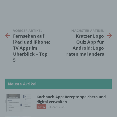
Zusammenhang mit personenbezogenen
Daten wie das Erheben, das Erfassen, die
Organisation, das Ordnen, die Speicherung,
die Anpassung oder Veränderung, das
Auslesen, das Abfragen, die Verwendung,
die Offenlegung durch Übermittlung,
VORIGER ARTIKEL
NÄCHSTER ARTIKEL
Verbreitung oder eine andere Form der
Fernsehen auf
Kratzer Logo
Bereitstellung, den Abgleich oder die
iPad und iPhone:
Quiz App für
Verknüpfung, die Einschränkung, das
TV Apps im
Android: Logo
Löschen oder die Vernichtung.
Überblick – Top
raten mal anders
5
d) Einschränkung der Verarbeitung
Einschränkung der Verarbeitung ist die
Neuste Artikel
Markierung gespeicherter
personenbezogener Daten mit dem Ziel, ihre
künftige Verarbeitung einzuschränken.
Kochbuch App: Rezepte speichern und
digital verwalten
APPS
03. April 2025
e) Profiling