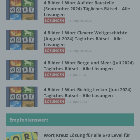
4 Bilder 1 Wort Auf der Baustelle
(September 2024) Tägliches Rätsel – Alle
Profiling ist jede Art der automatisierten
Lösungen
Verarbeitung personenbezogener Daten, die
LÖSUNGEN
31. August 2024
darin besteht, dass diese
personenbezogenen Daten verwendet
4 Bilder 1 Wort Clevere Weltgeschichte
werden, um bestimmte persönliche Aspekte,
(August 2024) Tägliches Rätsel – Alle
die sich auf eine natürliche Person beziehen,
Lösungen
zu bewerten, insbesondere, um Aspekte
LÖSUNGEN
01. August 2024
bezüglich Arbeitsleistung, wirtschaftlicher
Lage, Gesundheit, persönlicher Vorlieben,
4 Bilder 1 Wort Berge und Meer (Juli 2024)
Interessen, Zuverlässigkeit, Verhalten,
Tägliches Rätsel – Alle Lösungen
Aufenthaltsort oder Ortswechsel dieser
LÖSUNGEN
01. Juli 2024
natürlichen Person zu analysieren oder
vorherzusagen.
4 Bilder 1 Wort Richtig Lecker (Juni 2024)
Tägliches Rätsel – Alle Lösungen
LÖSUNGEN
01. Juni 2024
f) Pseudonymisierung
Empfehlenswert
Pseudonymisierung ist die Verarbeitung
personenbezogener Daten in einer Weise,
auf welche die personenbezogenen Daten
Wort Kreuz Lösung für alle 570 Level für
ohne Hinzuziehung zusätzlicher