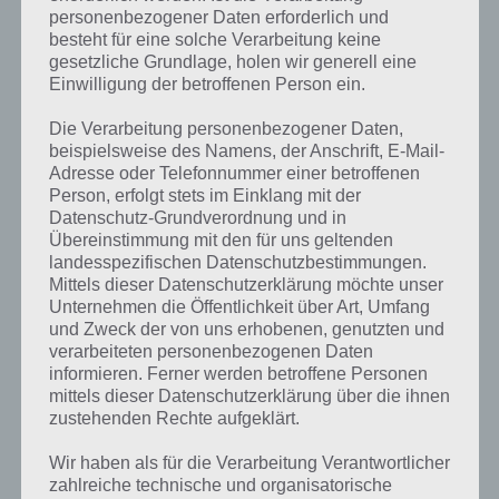
personenbezogener Daten erforderlich und
besteht für eine solche Verarbeitung keine
gesetzliche Grundlage, holen wir generell eine
Einwilligung der betroffenen Person ein.
Die Verarbeitung personenbezogener Daten,
beispielsweise des Namens, der Anschrift, E-Mail-
Adresse oder Telefonnummer einer betroffenen
Person, erfolgt stets im Einklang mit der
Datenschutz-Grundverordnung und in
Übereinstimmung mit den für uns geltenden
Rekorde in der Spiele App Dots
landesspezifischen Datenschutzbestimmungen.
Mittels dieser Datenschutzerklärung möchte unser
Unternehmen die Öffentlichkeit über Art, Umfang
Nun gilt es in 60 Sekunden so viele Punkte wie möglich abzuräumen.
und Zweck der von uns erhobenen, genutzten und
Der Weltrekord liegt bei über 1000, wir persönlich kamen bisher
verarbeiteten personenbezogenen Daten
knapp über 100. Gerne könnt ihr eure Rekorde von Dots unten
informieren. Ferner werden betroffene Personen
nennen.
mittels dieser Datenschutzerklärung über die ihnen
zustehenden Rechte aufgeklärt.
Im zweiten Spielmodus muss man mit 30 Zügen so viele Punkte
abräumen. Hier heißt es also pro Zug so viele Punkte wie möglich
Wir haben als für die Verarbeitung Verantwortlicher
verbinden. Hier liegt der Weltrekord bei über 500.
zahlreiche technische und organisatorische