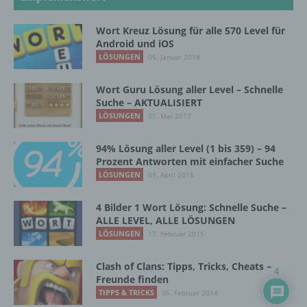
Unionsrecht oder dem Recht der
Mitgliedstaaten vorgesehen werden.
Wort Kreuz Lösung für alle 570 Level für
Android und iOS
LÖSUNGEN
05. Januar 2018
h) Auftragsverarbeiter
Wort Guru Lösung aller Level – Schnelle
Auftragsverarbeiter ist eine natürliche oder
Suche – AKTUALISIERT
juristische Person, Behörde, Einrichtung
LÖSUNGEN
21. Mai 2017
oder andere Stelle, die personenbezogene
Daten im Auftrag des Verantwortlichen
94% Lösung aller Level (1 bis 359) – 94
verarbeitet.
Prozent Antworten mit einfacher Suche
LÖSUNGEN
09. April 2015
i) Empfänger
4 Bilder 1 Wort Lösung: Schnelle Suche –
ALLE LEVEL, ALLE LÖSUNGEN
Empfänger ist eine natürliche oder juristische
LÖSUNGEN
17. Februar 2015
Person, Behörde, Einrichtung oder andere
Stelle, der personenbezogene Daten
Clash of Clans: Tipps, Tricks, Cheats –
offengelegt werden, unabhängig davon, ob
4
Freunde finden
es sich bei ihr um einen Dritten handelt oder
TIPPS & TRICKS
06. Februar 2014
nicht. Behörden, die im Rahmen eines