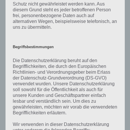
Schutz nicht gewährleistet werden kann. Aus
diesem Grund steht es jeder betroffenen Person
frei, personenbezogene Daten auch auf
alternativen Wegen, beispielsweise telefonisch, an
uns zu übermitteln.
Begriffsbestimmungen
Die Datenschutzerklärung beruht auf den
Begrifflichkeiten, die durch den Europäischen
Richtlinien- und Verordnungsgeber beim Erlass
der Datenschutz-Grundverordnung (DS-GVO)
verwendet wurden. Unsere Datenschutzerklärung
Die App CSI Hidden Crimes
soll sowohl für die Öffentlichkeit als auch für
herunterladen
unsere Kunden und Geschäftspartner einfach
lesbar und verständlich sein. Um dies zu
gewährleisten, möchten wir vorab die verwendeten
CSI Hidden Crimes ist kein richtiges CSI Spiel, wie man es noch als PC
Begrifflichkeiten erläutern.
Spiel kennt. Stattdessen hat sich Ubisoft für ein Hidden Element
Spiel entschieden, in welchem Gegenstände gefunden werden
Wir verwenden in dieser Datenschutzerklärung
müssen. Die grafische Umsetzung ist sehr gelungen und auch die