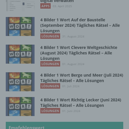
digital verwalten
Maßnahmen unterliegen, die gewährleisten,
dass die personenbezogenen Daten nicht
APPS
03. April 2025
einer identifizierten oder identifizierbaren
natürlichen Person zugewiesen werden.
4 Bilder 1 Wort Auf der Baustelle
(September 2024) Tägliches Rätsel – Alle
Lösungen
LÖSUNGEN
31. August 2024
g) Verantwortlicher oder für die Verarbeitung
Verantwortlicher
4 Bilder 1 Wort Clevere Weltgeschichte
(August 2024) Tägliches Rätsel – Alle
Verantwortlicher oder für die Verarbeitung
Lösungen
Verantwortlicher ist die natürliche oder
LÖSUNGEN
01. August 2024
juristische Person, Behörde, Einrichtung
oder andere Stelle, die allein oder
4 Bilder 1 Wort Berge und Meer (Juli 2024)
gemeinsam mit anderen über die Zwecke
Tägliches Rätsel – Alle Lösungen
und Mittel der Verarbeitung von
LÖSUNGEN
01. Juli 2024
personenbezogenen Daten entscheidet.
Sind die Zwecke und Mittel dieser
4 Bilder 1 Wort Richtig Lecker (Juni 2024)
Verarbeitung durch das Unionsrecht oder
Tägliches Rätsel – Alle Lösungen
das Recht der Mitgliedstaaten vorgegeben,
LÖSUNGEN
01. Juni 2024
so kann der Verantwortliche
beziehungsweise können die bestimmten
Kriterien seiner Benennung nach dem
Empfehlenswert