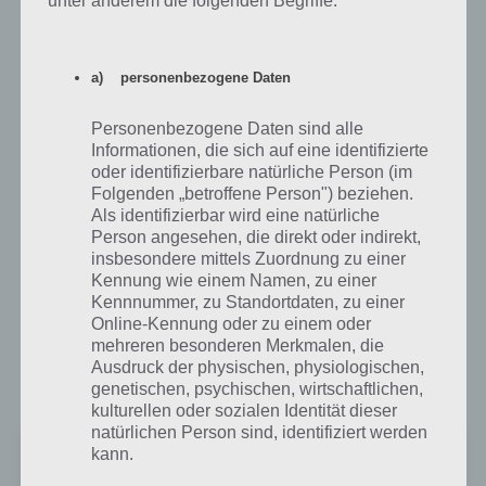
unter anderem die folgenden Begriffe:
Tatsache am Ende einen Täter zu überführen hat seinen Charme.
Allerdings wurde das Spiel durch Wartezeiten und Premium
Währungen gestreckt. Will man schneller weiterspielen, kommt man
a) personenbezogene Daten
ohne einen In App Kauf nicht herum, was wir sehr Schade finden.
Wer nicht warten kann, muss zahlen. Wer ab und zu mal einen Fall
Personenbezogene Daten sind alle
lösen will, sollte sich CSI Hidden Crimes mal herunterladen.
Informationen, die sich auf eine identifizierte
oder identifizierbare natürliche Person (im
Folgenden „betroffene Person") beziehen.
App für iPhone, iPad und iPod Touch im
Als identifizierbar wird eine natürliche
Person angesehen, die direkt oder indirekt,
iTunes App Store
insbesondere mittels Zuordnung zu einer
Kennung wie einem Namen, zu einer
CSI Hidden Crimes könnt ihr euch im iTunes App Store kostenlos
Kennnummer, zu Standortdaten, zu einer
herunterladen. Finanziert wird das ganze durch In App Käufe. Dabei
Online-Kennung oder zu einem oder
wird mindestens iOS 5.1 benötigt und zudem gut 100MB freier
mehreren besonderen Merkmalen, die
Speicher. Das Spiel ist als Universal App für iPhone, iPad und iPod
Ausdruck der physischen, physiologischen,
Touch erhältlich:
genetischen, psychischen, wirtschaftlichen,
kulturellen oder sozialen Identität dieser
natürlichen Person sind, identifiziert werden
Unbekannte App
kann.
Preis:
Kostenlos