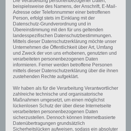
Die Verarbeitung personenbezogener Daten,
beispielsweise des Namens, der Anschrift, E-Mail-
Adresse oder Telefonnummer einer betroffenen
Schnappe den Täter und untersuche die
Person, erfolgt stets im Einklang mit der
Beweise
Datenschutz-Grundverordnung und in
Übereinstimmung mit den für uns geltenden
Teilweise muss man in CSI Hidden Crimes auch selber die Beweise
landesspezifischen Datenschutzbestimmungen.
nach Spuren untersuchen. Umso mehr Beweise man hat, desto
Mittels dieser Datenschutzerklärung möchte unser
sicherer kann man den Täter überführen.
Unternehmen die Öffentlichkeit über Art, Umfang
und Zweck der von uns erhobenen, genutzten und
Am Ende stehen dann mehrere Verdächtige bereit, wobei man den
verarbeiteten personenbezogenen Daten
richtigen auswählen muss. So kennt man eventuell die Haarfarbe,
informieren. Ferner werden betroffene Personen
besondere Kleidungsstücke, das Geschlecht und vieles mehr.
mittels dieser Datenschutzerklärung über die ihnen
zustehenden Rechte aufgeklärt.
Trailer zu CSI Hidden Crimes
Wir haben als für die Verarbeitung Verantwortlicher
zahlreiche technische und organisatorische
Maßnahmen umgesetzt, um einen möglichst
Zur App CSI Hidden Crimes gibt es auch einen offiziellen Trailer. In
lückenlosen Schutz der über diese Internetseite
diesem sind auch Sequenzen aus der Fernsehserie enthalten, die es
verarbeiteten personenbezogenen Daten
im Spiel gar nicht gibt. Stattdessen sieht man nur deren Gesichter als
sicherzustellen. Dennoch können Internetbasierte
Bild. Trotzdem hier der Trailer:
Datenübertragungen grundsätzlich
Sicherheitslücken aufweisen, sodass ein absoluter