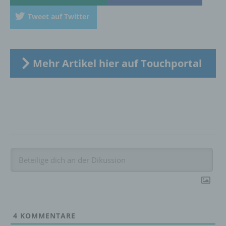
Verbreitung oder eine andere Form der
Tweet auf Twitter
Bereitstellung, den Abgleich oder die
Verknüpfung, die Einschränkung, das
Löschen oder die Vernichtung.
Mehr Artikel hier auf Touchportal
d) Einschränkung der Verarbeitung
Einschränkung der Verarbeitung ist die
Markierung gespeicherter
personenbezogener Daten mit dem Ziel, ihre
künftige Verarbeitung einzuschränken.
e) Profiling
Profiling ist jede Art der automatisierten
Verarbeitung personenbezogener Daten, die
darin besteht, dass diese
personenbezogenen Daten verwendet
4
KOMMENTARE
werden, um bestimmte persönliche Aspekte,