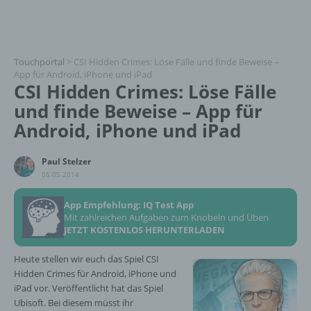
Touchportal
>
CSI Hidden Crimes: Löse Fälle und finde Beweise –
App für Android, iPhone und iPad
CSI Hidden Crimes: Löse Fälle
und finde Beweise – App für
Android, iPhone und iPad
Paul Stelzer
05.05.2014
App Empfehlung: IQ Test App
Mit zahlreichen Aufgaben zum Knobeln und Üben
JETZT KOSTENLOS HERUNTERLADEN
Heute stellen wir euch das Spiel CSI
Hidden Crimes für Android, iPhone und
iPad vor. Veröffentlicht hat das Spiel
Ubisoft. Bei diesem müsst ihr