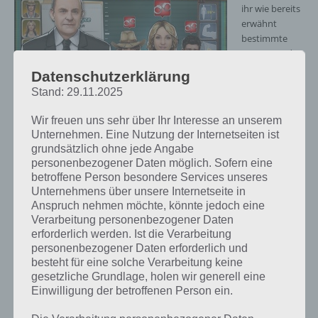
ihr wie bereits
erwähnt
bestimmte
Gegenstände
finden. In den
Datenschutzerklärung
meisten Fällen
Stand: 29.11.2025
die Leiche und
zusätzlich
Wir freuen uns sehr über Ihr Interesse an unserem
CSI Hidden Crimes Screenshot – (c)
noch weitere
Unternehmen. Eine Nutzung der Internetseiten ist
Ubisoft
Gegenstände,
grundsätzlich ohne jede Angabe
die im Bild
personenbezogener Daten möglich. Sofern eine
versteckt sind. Hierbei handelt es sich teilweise um Beweise, aber
betroffene Person besondere Services unseres
auch um zusätzliche Elemente wie beispielsweise Verkehrszeichen.
Unternehmens über unsere Internetseite in
Anspruch nehmen möchte, könnte jedoch eine
Umso schneller man alle Gegenstände bei CSI Hidden Crimes für
Verarbeitung personenbezogener Daten
Android und iOS findet und sich auch nicht verklickt, desto besser ist
erforderlich werden. Ist die Verarbeitung
die Bewertung. Diese Beweise müssen wir nun an andere CSI geben,
personenbezogener Daten erforderlich und
die den Gegenstand untersuchen. Dies kann schon zu Beginn 20
besteht für eine solche Verarbeitung keine
Minuten dauern. Diese Wartezeit kann man durch die Premium
gesetzliche Grundlage, holen wir generell eine
Einwilligung der betroffenen Person ein.
Währung überspringen, welche man jedoch nur gegen In App Kauf
erhält.