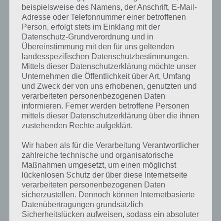
beispielsweise des Namens, der Anschrift, E-Mail-
Adresse oder Telefonnummer einer betroffenen
Einfache Steuerung, zahlreiche Aufgaben
Person, erfolgt stets im Einklang mit der
Datenschutz-Grundverordnung und in
Wie bereits angesprochen müsst ihr euch in Crazy Taxi City Rush
Übereinstimmung mit den für uns geltenden
nicht mehr um die Beschleunigung kümmern, denn dies wird
landesspezifischen Datenschutzbestimmungen.
automatisch erledigt. Durch Wischgesten wechselt ihr die meist
Mittels dieser Datenschutzerklärung möchte unser
vierspurige Straße. Leider sind die Aufgaben nur sehr kurz. Das ist
Unternehmen die Öffentlichkeit über Art, Umfang
vor allem deshalb so kritisch, weil ihr für jede Mission Benzin verliert.
und Zweck der von uns erhobenen, genutzten und
Insgesamt gibt es auch nur vier Balken, sodass das Benzin schnell zur
verarbeiteten personenbezogenen Daten
Neige geht und nun hießt es warten. Oder zur Premium Währung
informieren. Ferner werden betroffene Personen
mittels dieser Datenschutzerklärung über die ihnen
greifen, die man in Crazy Taxi City Rush nur selten erhält und sonst
zustehenden Rechte aufgeklärt.
nur als In-App-Kauf erhältlich ist.
Wir haben als für die Verarbeitung Verantwortlicher
Von der grafischen Umsetzung bleibt die App seinen Vorgängern
zahlreiche technische und organisatorische
treu und ist damit ein klassisches Crazy Taxi. Sein eigenes Auto kann
Maßnahmen umgesetzt, um einen möglichst
man im übrigen in der Werkstatt upgraden oder sich ein neues
lückenlosen Schutz der über diese Internetseite
kaufen.
verarbeiteten personenbezogenen Daten
sicherzustellen. Dennoch können Internetbasierte
Datenübertragungen grundsätzlich
Trailer zu Crazy Taxi City Rush
Sicherheitslücken aufweisen, sodass ein absoluter