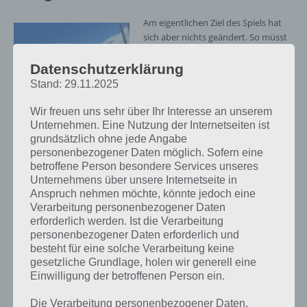
Am eigentlichen Ziel des Spiels hat
sich aber nichts geändert. So müsst
ihr in Crazy Taxi City Rush weiterhin
Fahrgäste von A nach B befördern.
Datenschutzerklärung
Allerdings könnt ihr euch nicht frei in
Stand: 29.11.2025
der Stadt bewegen, sondern startet
mit einem Fahrgast, der zu einem
Wir freuen uns sehr über Ihr Interesse an unserem
bestimmten Ort gebracht werden
Unternehmen. Eine Nutzung der Internetseiten ist
möchte. Dazu habt ihr nur eine
grundsätzlich ohne jede Angabe
bestimmte Zeit zur Verfügung.
personenbezogener Daten möglich. Sofern eine
betroffene Person besondere Services unseres
Unternehmens über unsere Internetseite in
Wer jedoch eine höhere Punktzahl
Anspruch nehmen möchte, könnte jedoch eine
und mehr Spielgeld generieren will,
Verarbeitung personenbezogener Daten
der muss so verrückt wie möglich
erforderlich werden. Ist die Verarbeitung
fahren. Dazu gibt es Booster, mit
personenbezogener Daten erforderlich und
dem man andere Autos von der
Crazy Taxi City Rush
besteht für eine solche Verarbeitung keine
Straße kickt, als auch durch
Screenshot – (c) Sega
gesetzliche Grundlage, holen wir generell eine
Wischgesten kann man ins
Einwilligung der betroffenen Person ein.
Schlingern geraten und so andere
Autos aus der Bahn werfen.
Die Verarbeitung personenbezogener Daten,