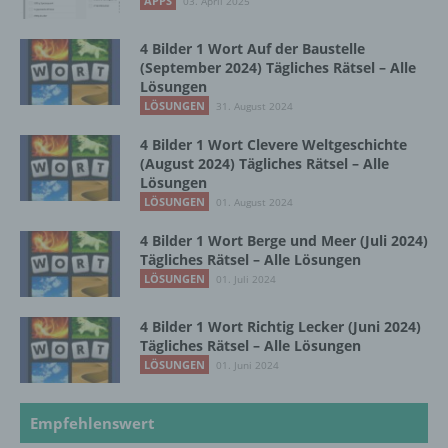
APPS
03. April 2025
dass die personenbezogenen Daten nicht
einer identifizierten oder identifizierbaren
4 Bilder 1 Wort Auf der Baustelle
natürlichen Person zugewiesen werden.
(September 2024) Tägliches Rätsel – Alle
Lösungen
LÖSUNGEN
31. August 2024
g) Verantwortlicher oder für die Verarbeitung
Verantwortlicher
4 Bilder 1 Wort Clevere Weltgeschichte
(August 2024) Tägliches Rätsel – Alle
Lösungen
Verantwortlicher oder für die Verarbeitung
LÖSUNGEN
01. August 2024
Verantwortlicher ist die natürliche oder
juristische Person, Behörde, Einrichtung
4 Bilder 1 Wort Berge und Meer (Juli 2024)
oder andere Stelle, die allein oder
Tägliches Rätsel – Alle Lösungen
gemeinsam mit anderen über die Zwecke
LÖSUNGEN
01. Juli 2024
und Mittel der Verarbeitung von
personenbezogenen Daten entscheidet.
Sind die Zwecke und Mittel dieser
4 Bilder 1 Wort Richtig Lecker (Juni 2024)
Verarbeitung durch das Unionsrecht oder
Tägliches Rätsel – Alle Lösungen
das Recht der Mitgliedstaaten vorgegeben,
LÖSUNGEN
01. Juni 2024
so kann der Verantwortliche
beziehungsweise können die bestimmten
Empfehlenswert
Kriterien seiner Benennung nach dem
Unionsrecht oder dem Recht der