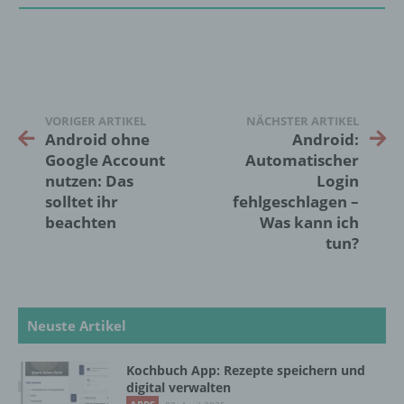
die sich auf eine natürliche Person beziehen,
zu bewerten, insbesondere, um Aspekte
bezüglich Arbeitsleistung, wirtschaftlicher
Lage, Gesundheit, persönlicher Vorlieben,
Interessen, Zuverlässigkeit, Verhalten,
Aufenthaltsort oder Ortswechsel dieser
natürlichen Person zu analysieren oder
VORIGER ARTIKEL
NÄCHSTER ARTIKEL
vorherzusagen.
Android ohne
Android:
Google Account
Automatischer
nutzen: Das
Login
f) Pseudonymisierung
solltet ihr
fehlgeschlagen –
beachten
Was kann ich
Pseudonymisierung ist die Verarbeitung
tun?
personenbezogener Daten in einer Weise,
auf welche die personenbezogenen Daten
ohne Hinzuziehung zusätzlicher
Informationen nicht mehr einer spezifischen
Neuste Artikel
betroffenen Person zugeordnet werden
können, sofern diese zusätzlichen
Informationen gesondert aufbewahrt werden
Kochbuch App: Rezepte speichern und
und technischen und organisatorischen
digital verwalten
Maßnahmen unterliegen, die gewährleisten,