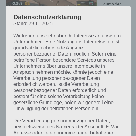
durch den
Vorgarten
Datenschutzerklärung
gefegt ist: Eine
solche
Stand: 29.11.2025
Zerstörung
könnt ihr in
Wir freuen uns sehr über Ihr Interesse an unserem
Unternehmen. Eine Nutzung der Internetseiten ist
der App Cows
Cows Vs Sheep Mower Mayhem
grundsätzlich ohne jede Angabe
Vs Sheep
personenbezogener Daten möglich. Sofern eine
Screenshot – (c) Spil Games
hinterlassen.
betroffene Person besondere Services unseres
Und das ist
Unternehmens über unsere Internetseite in
dann auch noch eure Aufgabe! Du musst möglichst viel Gras
Anspruch nehmen möchte, könnte jedoch eine
abernten. Pro Mission ist die Menge definiert, die du in einer
Verarbeitung personenbezogener Daten
bestimmten Zeit schaffen musst. Dafür musst du durch
erforderlich werden. Ist die Verarbeitung
verschiedene Gärten fahren und dabei unter anderem auch den
personenbezogener Daten erforderlich und
Zaun durchbrechen. Das sorgt direkt mal für Verwüstung. Die
besteht für eine solche Verarbeitung keine
Menschen bekommen von dem Kampf der Kühe gegen die Schafe
gesetzliche Grundlage, holen wir generell eine
gar nichts mit.
Einwilligung der betroffenen Person ein.
Im Laufe des Spiels Cows Vs Sheep kommen weitere Objekte und
Die Verarbeitung personenbezogener Daten,
Power-Ups hinzu. So kannst du für bestimmte Zeit die Mähfläche
beispielsweise des Namens, der Anschrift, E-Mail-
vergrößern. Außerdem musst du bestimmte Objekte aufsammeln,
Adresse oder Telefonnummer einer betroffenen