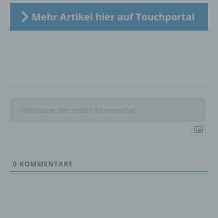
Verknüpfung, die Einschränkung, das
Löschen oder die Vernichtung.
Mehr Artikel hier auf Touchportal
d) Einschränkung der Verarbeitung
Einschränkung der Verarbeitung ist die
Markierung gespeicherter
personenbezogener Daten mit dem Ziel, ihre
künftige Verarbeitung einzuschränken.
e) Profiling
Profiling ist jede Art der automatisierten
Verarbeitung personenbezogener Daten, die
0
KOMMENTARE
darin besteht, dass diese
personenbezogenen Daten verwendet
werden, um bestimmte persönliche Aspekte,
die sich auf eine natürliche Person beziehen,
zu bewerten, insbesondere, um Aspekte