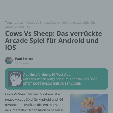
Touchportal
>
Cows Vs Sheep: Das verrückte Arcade Spiel für
Android und iOS
Cows Vs Sheep: Das verrückte
Arcade Spiel für Android und
iOS
Paul Stelzer
31.03.2016
App Empfehlung: IQ Test App
Mit zahlreichen Aufgaben zum Knobeln und Üben
JETZT KOSTENLOS HERUNTERLADEN
Cows Vs Sheep Mower Mayhem ist ein
neues Arcade Spiel für Android und iOS
(iPhone und iPad). In diesem müsst ihr
den intergalaktischen Rindern helfen zu