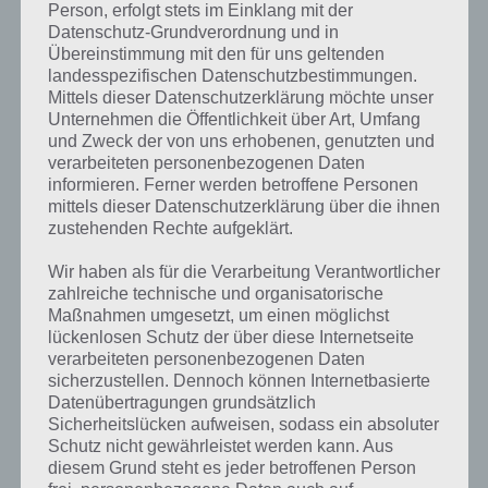
die sich in der Welt verteilt befinden.
Person, erfolgt stets im Einklang mit der
Datenschutz-Grundverordnung und in
Übereinstimmung mit den für uns geltenden
Einfache Steuerung, geniales Spielprinzip
landesspezifischen Datenschutzbestimmungen.
Mittels dieser Datenschutzerklärung möchte unser
Auch mit der Zeit macht Cows Vs Sheep noch Spaß, denn hier müsst
Unternehmen die Öffentlichkeit über Art, Umfang
und Zweck der von uns erhobenen, genutzten und
ihr verschiedenste Aufgaben erfüllen, um die 3 Sterne zu verdienen.
verarbeiteten personenbezogenen Daten
So gilt es bspw. alle Tische zu zerstören oder bestimmte Dinge
informieren. Ferner werden betroffene Personen
einzusammeln oder zu aktivieren.
mittels dieser Datenschutzerklärung über die ihnen
zustehenden Rechte aufgeklärt.
Die Steuerung ist hierbei mehr als einfach, denn du musst über die
Pfeile unten links bzw. rechts in die entsprechende Richtung steuern.
Wir haben als für die Verarbeitung Verantwortlicher
Entsprechend kommt es lediglich auf Glück und eine gute Strategie
zahlreiche technische und organisatorische
an, um in Cows Vs Sheep zu bestehen und die Sterne zu verdienen.
Maßnahmen umgesetzt, um einen möglichst
lückenlosen Schutz der über diese Internetseite
verarbeiteten personenbezogenen Daten
Trailer Video zu Cows Vs Sheep
sicherzustellen. Dennoch können Internetbasierte
Datenübertragungen grundsätzlich
Einen guten Eindruck vom Arcade-Actionspiel vermittelt auch das
Sicherheitslücken aufweisen, sodass ein absoluter
nachfolgende Trailer Video von Publisher Spil Games. Hier das Video:
Schutz nicht gewährleistet werden kann. Aus
diesem Grund steht es jeder betroffenen Person