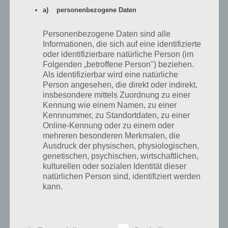
wirklich gut umgesetzt. Auch kannst du deine Freunde
a) personenbezogene Daten
herausfordern und so in der Highscore-Bestenlisten aufsteigen.
Über 20 Missionen erwarten dich und immer musst du versuchen
Personenbezogene Daten sind alle
die drei Sterne zu verdienen. Sammle Gartenzwerge, zerstöre
Informationen, die sich auf eine identifizierte
Biergärten und vieles mehr ist dabei zu erledigen. Nachfolgend die
oder identifizierbare natürliche Person (im
Links zum Download von Cows Vs Sheep für Android (Google Play
Folgenden „betroffene Person") beziehen.
Als identifizierbar wird eine natürliche
Store) und iOS (iTunes App Store).
Person angesehen, die direkt oder indirekt,
insbesondere mittels Zuordnung zu einer
Kennung wie einem Namen, zu einer
Cows Vs Sheep für Android im Google Play
Kennnummer, zu Standortdaten, zu einer
Store
Online-Kennung oder zu einem oder
mehreren besonderen Merkmalen, die
Mit 4,0 Sternen kommt Cows Vs Sheep im Google Play Store gut an,
Ausdruck der physischen, physiologischen,
auch wenn es noch nicht allzu oft bewertet worden ist. Zur
genetischen, psychischen, wirtschaftlichen,
Installation von Cows Vs Sheep ist ein Smartphone oder Tablet mit
kulturellen oder sozialen Identität dieser
Android 4 oder höher erforderlich.
natürlichen Person sind, identifiziert werden
kann.
Cows Vs Sheep: Mower Mayhem
+
Preis:
Kostenlos
b) betroffene Person