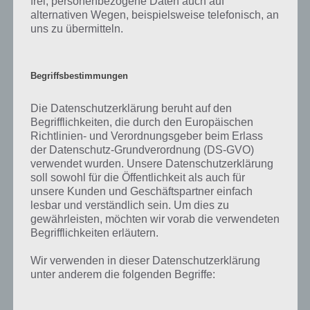
frei, personenbezogene Daten auch auf
alternativen Wegen, beispielsweise telefonisch, an
uns zu übermitteln.
Begriffsbestimmungen
Die Datenschutzerklärung beruht auf den
Begrifflichkeiten, die durch den Europäischen
Richtlinien- und Verordnungsgeber beim Erlass
der Datenschutz-Grundverordnung (DS-GVO)
verwendet wurden. Unsere Datenschutzerklärung
soll sowohl für die Öffentlichkeit als auch für
unsere Kunden und Geschäftspartner einfach
App herunterladen
lesbar und verständlich sein. Um dies zu
gewährleisten, möchten wir vorab die verwendeten
Begrifflichkeiten erläutern.
Cows Vs Sheep ist ein wirklich verrücktes Spiel, welches Spil Games
da als App für Android und iOS umgesetzt hat. Aber es passt: Die
Wir verwenden in dieser Datenschutzerklärung
Steuerung ist einfach, das Spielprinzip schnell zu erlernen. Trotzdem
unter anderem die folgenden Begriffe:
macht es auch nach einigen Runden noch immer Spaß, denn die
grafische Umsetzung und die Zerstörung der Umgebung sind