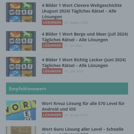
natürlichen Person zugewiesen werden.
4 Bilder 1 Wort Clevere Weltgeschichte
(August 2024) Tägliches Rätsel – Alle
Lösungen
LÖSUNGEN
01. August 2024
g) Verantwortlicher oder für die Verarbeitung
Verantwortlicher
4 Bilder 1 Wort Berge und Meer (Juli 2024)
Tägliches Rätsel – Alle Lösungen
Verantwortlicher oder für die Verarbeitung
LÖSUNGEN
01. Juli 2024
Verantwortlicher ist die natürliche oder
juristische Person, Behörde, Einrichtung
4 Bilder 1 Wort Richtig Lecker (Juni 2024)
oder andere Stelle, die allein oder
Tägliches Rätsel – Alle Lösungen
gemeinsam mit anderen über die Zwecke
LÖSUNGEN
01. Juni 2024
und Mittel der Verarbeitung von
personenbezogenen Daten entscheidet.
Sind die Zwecke und Mittel dieser
Empfehlenswert
Verarbeitung durch das Unionsrecht oder
das Recht der Mitgliedstaaten vorgegeben,
so kann der Verantwortliche
Wort Kreuz Lösung für alle 570 Level für
beziehungsweise können die bestimmten
Android und iOS
Kriterien seiner Benennung nach dem
LÖSUNGEN
05. Januar 2018
Unionsrecht oder dem Recht der
Mitgliedstaaten vorgesehen werden.
Wort Guru Lösung aller Level – Schnelle